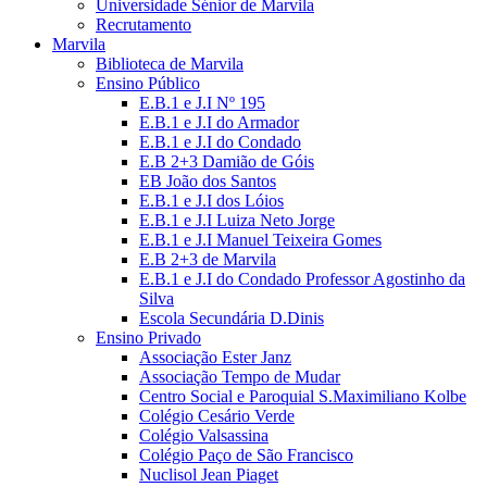
Universidade Sénior de Marvila
Recrutamento
Marvila
Biblioteca de Marvila
Ensino Público
E.B.1 e J.I Nº 195
E.B.1 e J.I do Armador
E.B.1 e J.I do Condado
E.B 2+3 Damião de Góis
EB João dos Santos
E.B.1 e J.I dos Lóios
E.B.1 e J.I Luiza Neto Jorge
E.B.1 e J.I Manuel Teixeira Gomes
E.B 2+3 de Marvila
E.B.1 e J.I do Condado Professor Agostinho da
Silva
Escola Secundária D.Dinis
Ensino Privado
Associação Ester Janz
Associação Tempo de Mudar
Centro Social e Paroquial S.Maximiliano Kolbe
Colégio Cesário Verde
Colégio Valsassina
Colégio Paço de São Francisco
Nuclisol Jean Piaget