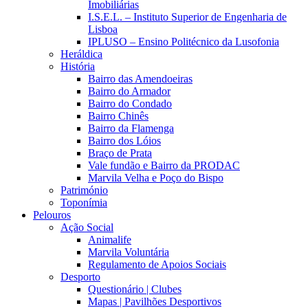
Imobiliárias
I.S.E.L. – Instituto Superior de Engenharia de
Lisboa
IPLUSO – Ensino Politécnico da Lusofonia
Heráldica
História
Bairro das Amendoeiras
Bairro do Armador
Bairro do Condado
Bairro Chinês
Bairro da Flamenga
Bairro dos Lóios
Braço de Prata
Vale fundão e Bairro da PRODAC
Marvila Velha e Poço do Bispo
Património
Toponímia
Pelouros
Ação Social
Animalife
Marvila Voluntária
Regulamento de Apoios Sociais
Desporto
Questionário | Clubes
Mapas | Pavilhões Desportivos