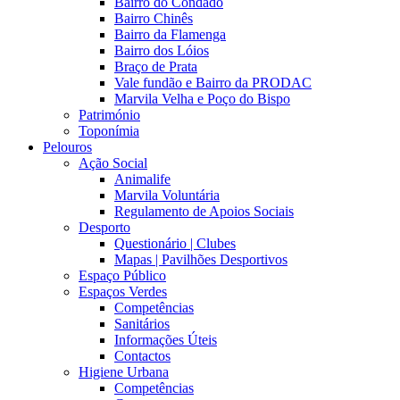
Bairro do Condado
Bairro Chinês
Bairro da Flamenga
Bairro dos Lóios
Braço de Prata
Vale fundão e Bairro da PRODAC
Marvila Velha e Poço do Bispo
Património
Toponímia
Pelouros
Ação Social
Animalife
Marvila Voluntária
Regulamento de Apoios Sociais
Desporto
Questionário | Clubes
Mapas | Pavilhões Desportivos
Espaço Público
Espaços Verdes
Competências
Sanitários
Informações Úteis
Contactos
Higiene Urbana
Competências