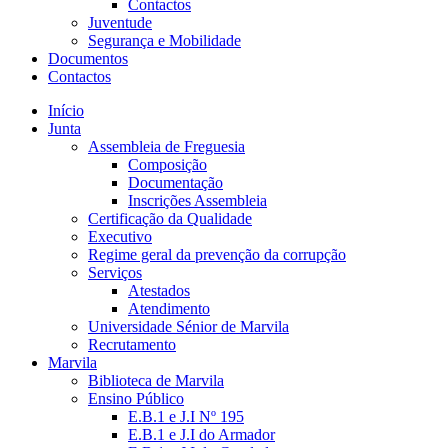
Contactos
Juventude
Segurança e Mobilidade
Documentos
Contactos
Início
Junta
Assembleia de Freguesia
Composição
Documentação
Inscrições Assembleia
Certificação da Qualidade
Executivo
Regime geral da prevenção da corrupção
Serviços
Atestados
Atendimento
Universidade Sénior de Marvila
Recrutamento
Marvila
Biblioteca de Marvila
Ensino Público
E.B.1 e J.I Nº 195
E.B.1 e J.I do Armador