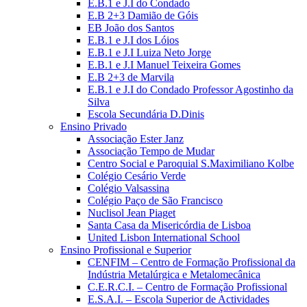
E.B.1 e J.I do Condado
E.B 2+3 Damião de Góis
EB João dos Santos
E.B.1 e J.I dos Lóios
E.B.1 e J.I Luiza Neto Jorge
E.B.1 e J.I Manuel Teixeira Gomes
E.B 2+3 de Marvila
E.B.1 e J.I do Condado Professor Agostinho da
Silva
Escola Secundária D.Dinis
Ensino Privado
Associação Ester Janz
Associação Tempo de Mudar
Centro Social e Paroquial S.Maximiliano Kolbe
Colégio Cesário Verde
Colégio Valsassina
Colégio Paço de São Francisco
Nuclisol Jean Piaget
Santa Casa da Misericórdia de Lisboa
United Lisbon International School
Ensino Profissional e Superior
CENFIM – Centro de Formação Profissional da
Indústria Metalúrgica e Metalomecânica
C.E.R.C.I. – Centro de Formação Profissional
E.S.A.I. – Escola Superior de Actividades