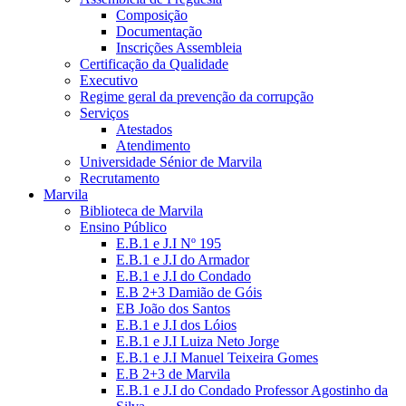
Composição
Documentação
Inscrições Assembleia
Certificação da Qualidade
Executivo
Regime geral da prevenção da corrupção
Serviços
Atestados
Atendimento
Universidade Sénior de Marvila
Recrutamento
Marvila
Biblioteca de Marvila
Ensino Público
E.B.1 e J.I Nº 195
E.B.1 e J.I do Armador
E.B.1 e J.I do Condado
E.B 2+3 Damião de Góis
EB João dos Santos
E.B.1 e J.I dos Lóios
E.B.1 e J.I Luiza Neto Jorge
E.B.1 e J.I Manuel Teixeira Gomes
E.B 2+3 de Marvila
E.B.1 e J.I do Condado Professor Agostinho da