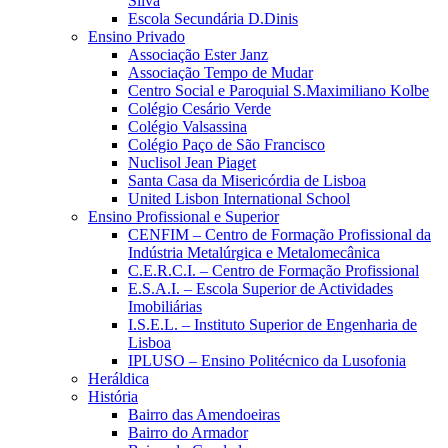
Silva
Escola Secundária D.Dinis
Ensino Privado
Associação Ester Janz
Associação Tempo de Mudar
Centro Social e Paroquial S.Maximiliano Kolbe
Colégio Cesário Verde
Colégio Valsassina
Colégio Paço de São Francisco
Nuclisol Jean Piaget
Santa Casa da Misericórdia de Lisboa
United Lisbon International School
Ensino Profissional e Superior
CENFIM – Centro de Formação Profissional da
Indústria Metalúrgica e Metalomecânica
C.E.R.C.I. – Centro de Formação Profissional
E.S.A.I. – Escola Superior de Actividades
Imobiliárias
I.S.E.L. – Instituto Superior de Engenharia de
Lisboa
IPLUSO – Ensino Politécnico da Lusofonia
Heráldica
História
Bairro das Amendoeiras
Bairro do Armador