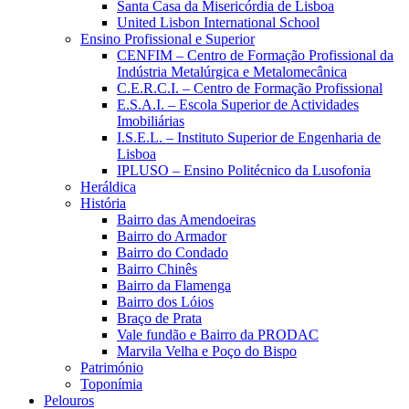
Santa Casa da Misericórdia de Lisboa
United Lisbon International School
Ensino Profissional e Superior
CENFIM – Centro de Formação Profissional da
Indústria Metalúrgica e Metalomecânica
C.E.R.C.I. – Centro de Formação Profissional
E.S.A.I. – Escola Superior de Actividades
Imobiliárias
I.S.E.L. – Instituto Superior de Engenharia de
Lisboa
IPLUSO – Ensino Politécnico da Lusofonia
Heráldica
História
Bairro das Amendoeiras
Bairro do Armador
Bairro do Condado
Bairro Chinês
Bairro da Flamenga
Bairro dos Lóios
Braço de Prata
Vale fundão e Bairro da PRODAC
Marvila Velha e Poço do Bispo
Património
Toponímia
Pelouros