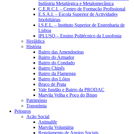
Indústria Metalúrgica e Metalomecânica
C.E.R.C.I. – Centro de Formação Profissional
E.S.A.I. – Escola Superior de Actividades
Imobiliárias
I.S.E.L. – Instituto Superior de Engenharia de
Lisboa
IPLUSO – Ensino Politécnico da Lusofonia
Heráldica
História
Bairro das Amendoeiras
Bairro do Armador
Bairro do Condado
Bairro Chinês
Bairro da Flamenga
Bairro dos Lóios
Braço de Prata
Vale fundão e Bairro da PRODAC
Marvila Velha e Poço do Bispo
Património
Toponímia
Pelouros
Ação Social
Animalife
Marvila Voluntária
Regulamento de Apoios Sociais