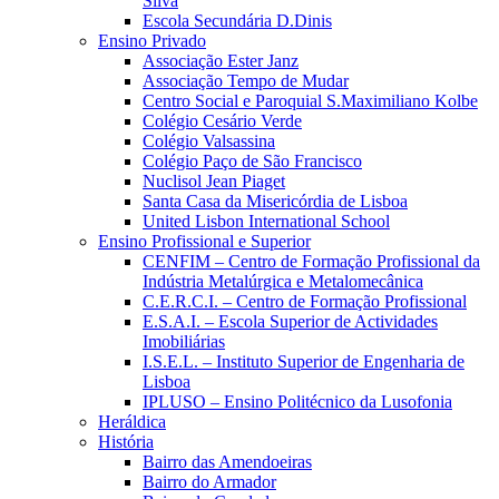
Silva
Escola Secundária D.Dinis
Ensino Privado
Associação Ester Janz
Associação Tempo de Mudar
Centro Social e Paroquial S.Maximiliano Kolbe
Colégio Cesário Verde
Colégio Valsassina
Colégio Paço de São Francisco
Nuclisol Jean Piaget
Santa Casa da Misericórdia de Lisboa
United Lisbon International School
Ensino Profissional e Superior
CENFIM – Centro de Formação Profissional da
Indústria Metalúrgica e Metalomecânica
C.E.R.C.I. – Centro de Formação Profissional
E.S.A.I. – Escola Superior de Actividades
Imobiliárias
I.S.E.L. – Instituto Superior de Engenharia de
Lisboa
IPLUSO – Ensino Politécnico da Lusofonia
Heráldica
História
Bairro das Amendoeiras
Bairro do Armador