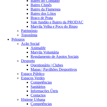
Bairro do Condado
Bairro Chinês
Bairro da Flamenga
Bairro dos Lóios
Braço de Prata
Vale fundão e Bairro da PRODAC
Marvila Velha e Poço do Bispo
Património
Toponímia
Pelouros
Ação Social
Animalife
Marvila Voluntária
Regulamento de Apoios Sociais
Desporto
Questionário | Clubes
Mapas | Pavilhões Desportivos
Espaço Público
Espaços Verdes
Competências
Sanitários
Informações Úteis
Contactos
Higiene Urbana
Competências