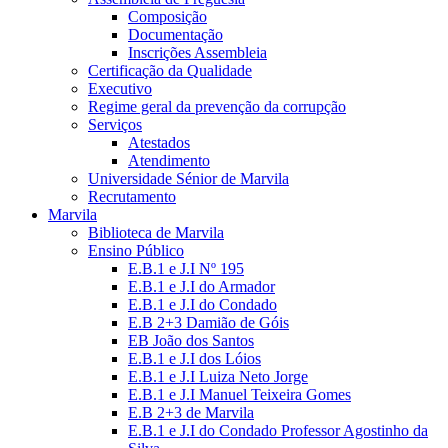
Composição
Documentação
Inscrições Assembleia
Certificação da Qualidade
Executivo
Regime geral da prevenção da corrupção
Serviços
Atestados
Atendimento
Universidade Sénior de Marvila
Recrutamento
Marvila
Biblioteca de Marvila
Ensino Público
E.B.1 e J.I Nº 195
E.B.1 e J.I do Armador
E.B.1 e J.I do Condado
E.B 2+3 Damião de Góis
EB João dos Santos
E.B.1 e J.I dos Lóios
E.B.1 e J.I Luiza Neto Jorge
E.B.1 e J.I Manuel Teixeira Gomes
E.B 2+3 de Marvila
E.B.1 e J.I do Condado Professor Agostinho da