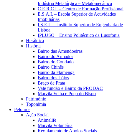
Indústria Metalúrgica e Metalomecânica
C.E.R.C.I. – Centro de Formação Profissional
E.S.A.I. – Escola Superior de Actividades
Imobiliárias
I.S.E.L. – Instituto Superior de Engenharia de
Lisboa
IPLUSO – Ensino Politécnico da Lusofonia
Heráldica
História
Bairro das Amendoeiras
Bairro do Armador
Bairro do Condado
Bairro Chinês
Bairro da Flamenga
Bairro dos Lóios
Braço de Prata
Vale fundão e Bairro da PRODAC
Marvila Velha e Poço do Bispo
Património
Toponímia
Pelouros
Ação Social
Animalife
Marvila Voluntária
Regulamento de Apoios Sociais