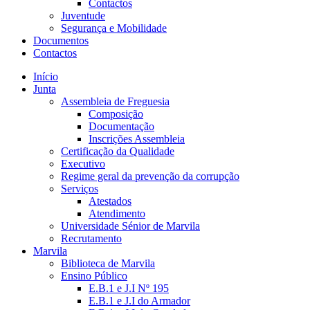
Contactos
Juventude
Segurança e Mobilidade
Documentos
Contactos
Início
Junta
Assembleia de Freguesia
Composição
Documentação
Inscrições Assembleia
Certificação da Qualidade
Executivo
Regime geral da prevenção da corrupção
Serviços
Atestados
Atendimento
Universidade Sénior de Marvila
Recrutamento
Marvila
Biblioteca de Marvila
Ensino Público
E.B.1 e J.I Nº 195
E.B.1 e J.I do Armador