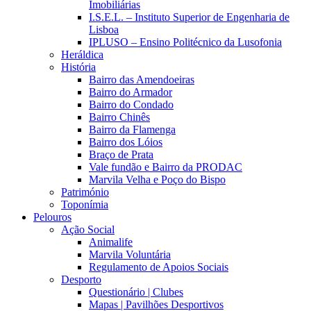
Imobiliárias
I.S.E.L. – Instituto Superior de Engenharia de
Lisboa
IPLUSO – Ensino Politécnico da Lusofonia
Heráldica
História
Bairro das Amendoeiras
Bairro do Armador
Bairro do Condado
Bairro Chinês
Bairro da Flamenga
Bairro dos Lóios
Braço de Prata
Vale fundão e Bairro da PRODAC
Marvila Velha e Poço do Bispo
Património
Toponímia
Pelouros
Ação Social
Animalife
Marvila Voluntária
Regulamento de Apoios Sociais
Desporto
Questionário | Clubes
Mapas | Pavilhões Desportivos