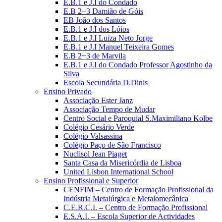
E.B.1 e J.I do Condado
E.B 2+3 Damião de Góis
EB João dos Santos
E.B.1 e J.I dos Lóios
E.B.1 e J.I Luiza Neto Jorge
E.B.1 e J.I Manuel Teixeira Gomes
E.B 2+3 de Marvila
E.B.1 e J.I do Condado Professor Agostinho da
Silva
Escola Secundária D.Dinis
Ensino Privado
Associação Ester Janz
Associação Tempo de Mudar
Centro Social e Paroquial S.Maximiliano Kolbe
Colégio Cesário Verde
Colégio Valsassina
Colégio Paço de São Francisco
Nuclisol Jean Piaget
Santa Casa da Misericórdia de Lisboa
United Lisbon International School
Ensino Profissional e Superior
CENFIM – Centro de Formação Profissional da
Indústria Metalúrgica e Metalomecânica
C.E.R.C.I. – Centro de Formação Profissional
E.S.A.I. – Escola Superior de Actividades