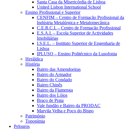
Santa Casa da Misericórdia de Lisboa
United Lisbon International School
Ensino Profissional e Superior
CENFIM – Centro de Formação Profissional da
Indústria Metalúrgica e Metalomecânica
C.E.R.C.I. – Centro de Formação Profissional
E.S.A.I. – Escola Superior de Actividades
Imobiliárias
I.S.E.L. – Instituto Superior de Engenharia de
Lisboa
IPLUSO – Ensino Politécnico da Lusofonia
Heráldica
História
Bairro das Amendoeiras
Bairro do Armador
Bairro do Condado
Bairro Chinês
Bairro da Flamenga
Bairro dos Lóios
Braço de Prata
Vale fundão e Bairro da PRODAC
Marvila Velha e Poço do Bispo
Património
Toponímia
Pelouros