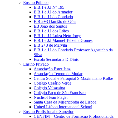
Ensino Público
E.B.1 e J.I Nº 195
E.B.1 e J.I do Armador
E.B.1 e J.I do Condado
E.B 2+3 Damião de Góis
EB João dos Santos
E.B.1 e J.I dos Lóios
E.B.1 e J.I Luiza Neto Jorge
E.B.1 e J.I Manuel Teixeira Gomes
E.B 2+3 de Marvila
E.B.1 e J.I do Condado Professor Agostinho da
Silva
Escola Secundária D.Dinis
Ensino Privado
Associação Ester Janz
Associação Tempo de Mudar
Centro Social e Paroquial S.Maximiliano Kolbe
Colégio Cesário Verde
Colégio Valsassina
Colégio Paço de São Francisco
Nuclisol Jean Piaget
Santa Casa da Misericórdia de Lisboa
United Lisbon International School
Ensino Profissional e Superior
CENFIM – Centro de Formação Profissional da