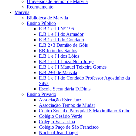
Universidade Sénior de Marvila
Recrutamento
Marvila
Biblioteca de Marvila
Ensino Público
E.B.1 e J.I Nº 195
E.B.1 e J.I do Armador
E.B.1 e J.I do Condado
E.B 2+3 Damião de Góis
EB João dos Santos
E.B.1 e J.I dos Lóios
E.B.1 e J.I Luiza Neto Jorge
E.B.1 e J.I Manuel Teixeira Gomes
E.B 2+3 de Marvila
E.B.1 e J.I do Condado Professor Agostinho da
Silva
Escola Secundária D.Dinis
Ensino Privado
Associação Ester Janz
Associação Tempo de Mudar
Centro Social e Paroquial S.Maximiliano Kolbe
Colégio Cesário Verde
Colégio Valsassina
Colégio Paço de São Francisco
Nuclisol Jean Piaget