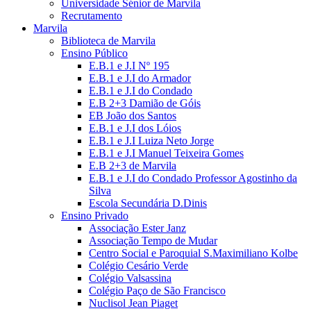
Universidade Sénior de Marvila
Recrutamento
Marvila
Biblioteca de Marvila
Ensino Público
E.B.1 e J.I Nº 195
E.B.1 e J.I do Armador
E.B.1 e J.I do Condado
E.B 2+3 Damião de Góis
EB João dos Santos
E.B.1 e J.I dos Lóios
E.B.1 e J.I Luiza Neto Jorge
E.B.1 e J.I Manuel Teixeira Gomes
E.B 2+3 de Marvila
E.B.1 e J.I do Condado Professor Agostinho da
Silva
Escola Secundária D.Dinis
Ensino Privado
Associação Ester Janz
Associação Tempo de Mudar
Centro Social e Paroquial S.Maximiliano Kolbe
Colégio Cesário Verde
Colégio Valsassina
Colégio Paço de São Francisco
Nuclisol Jean Piaget