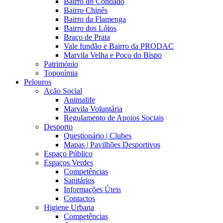
Bairro do Condado
Bairro Chinês
Bairro da Flamenga
Bairro dos Lóios
Braço de Prata
Vale fundão e Bairro da PRODAC
Marvila Velha e Poço do Bispo
Património
Toponímia
Pelouros
Ação Social
Animalife
Marvila Voluntária
Regulamento de Apoios Sociais
Desporto
Questionário | Clubes
Mapas | Pavilhões Desportivos
Espaço Público
Espaços Verdes
Competências
Sanitários
Informações Úteis
Contactos
Higiene Urbana
Competências