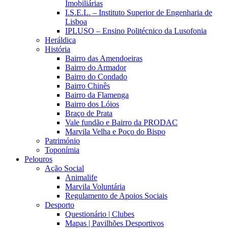
Imobiliárias
I.S.E.L. – Instituto Superior de Engenharia de
Lisboa
IPLUSO – Ensino Politécnico da Lusofonia
Heráldica
História
Bairro das Amendoeiras
Bairro do Armador
Bairro do Condado
Bairro Chinês
Bairro da Flamenga
Bairro dos Lóios
Braço de Prata
Vale fundão e Bairro da PRODAC
Marvila Velha e Poço do Bispo
Património
Toponímia
Pelouros
Ação Social
Animalife
Marvila Voluntária
Regulamento de Apoios Sociais
Desporto
Questionário | Clubes
Mapas | Pavilhões Desportivos