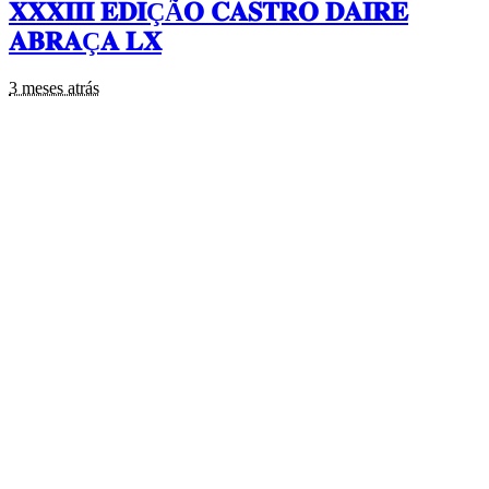
𝐗𝐗𝐗𝐈𝐈𝐈 𝐄𝐃𝐈ÇÃ𝐎 𝐂𝐀𝐒𝐓𝐑𝐎 𝐃𝐀𝐈𝐑𝐄
𝐀𝐁𝐑𝐀Ç𝐀 𝐋𝐗
3 meses atrás