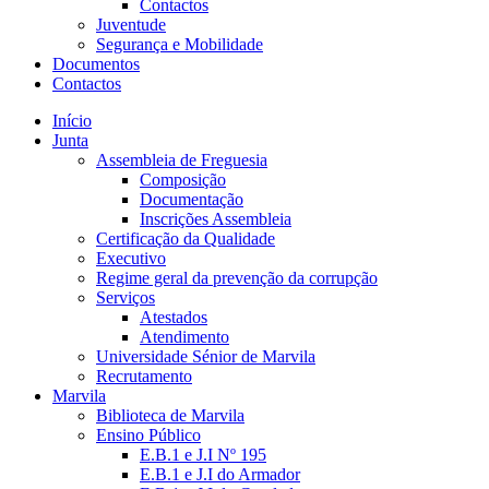
Contactos
Juventude
Segurança e Mobilidade
Documentos
Contactos
Início
Junta
Assembleia de Freguesia
Composição
Documentação
Inscrições Assembleia
Certificação da Qualidade
Executivo
Regime geral da prevenção da corrupção
Serviços
Atestados
Atendimento
Universidade Sénior de Marvila
Recrutamento
Marvila
Biblioteca de Marvila
Ensino Público
E.B.1 e J.I Nº 195
E.B.1 e J.I do Armador