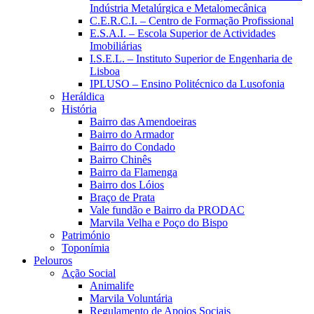
Indústria Metalúrgica e Metalomecânica
C.E.R.C.I. – Centro de Formação Profissional
E.S.A.I. – Escola Superior de Actividades
Imobiliárias
I.S.E.L. – Instituto Superior de Engenharia de
Lisboa
IPLUSO – Ensino Politécnico da Lusofonia
Heráldica
História
Bairro das Amendoeiras
Bairro do Armador
Bairro do Condado
Bairro Chinês
Bairro da Flamenga
Bairro dos Lóios
Braço de Prata
Vale fundão e Bairro da PRODAC
Marvila Velha e Poço do Bispo
Património
Toponímia
Pelouros
Ação Social
Animalife
Marvila Voluntária
Regulamento de Apoios Sociais