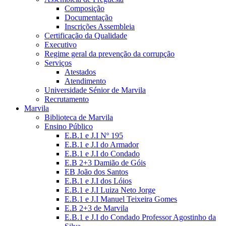
Composição
Documentação
Inscrições Assembleia
Certificação da Qualidade
Executivo
Regime geral da prevenção da corrupção
Serviços
Atestados
Atendimento
Universidade Sénior de Marvila
Recrutamento
Marvila
Biblioteca de Marvila
Ensino Público
E.B.1 e J.I Nº 195
E.B.1 e J.I do Armador
E.B.1 e J.I do Condado
E.B 2+3 Damião de Góis
EB João dos Santos
E.B.1 e J.I dos Lóios
E.B.1 e J.I Luiza Neto Jorge
E.B.1 e J.I Manuel Teixeira Gomes
E.B 2+3 de Marvila
E.B.1 e J.I do Condado Professor Agostinho da