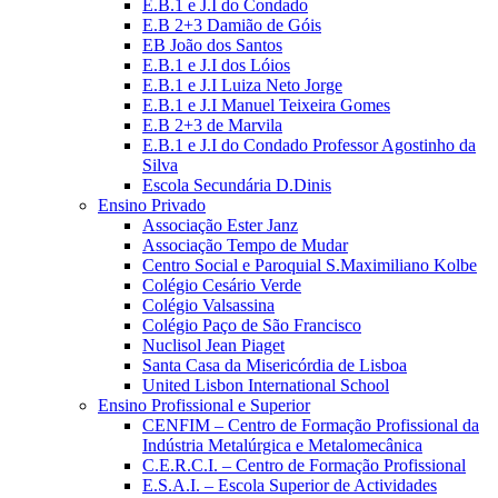
E.B.1 e J.I do Condado
E.B 2+3 Damião de Góis
EB João dos Santos
E.B.1 e J.I dos Lóios
E.B.1 e J.I Luiza Neto Jorge
E.B.1 e J.I Manuel Teixeira Gomes
E.B 2+3 de Marvila
E.B.1 e J.I do Condado Professor Agostinho da
Silva
Escola Secundária D.Dinis
Ensino Privado
Associação Ester Janz
Associação Tempo de Mudar
Centro Social e Paroquial S.Maximiliano Kolbe
Colégio Cesário Verde
Colégio Valsassina
Colégio Paço de São Francisco
Nuclisol Jean Piaget
Santa Casa da Misericórdia de Lisboa
United Lisbon International School
Ensino Profissional e Superior
CENFIM – Centro de Formação Profissional da
Indústria Metalúrgica e Metalomecânica
C.E.R.C.I. – Centro de Formação Profissional
E.S.A.I. – Escola Superior de Actividades