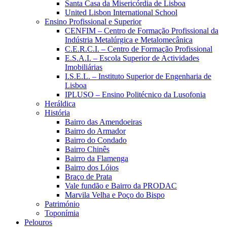
Santa Casa da Misericórdia de Lisboa
United Lisbon International School
Ensino Profissional e Superior
CENFIM – Centro de Formação Profissional da
Indústria Metalúrgica e Metalomecânica
C.E.R.C.I. – Centro de Formação Profissional
E.S.A.I. – Escola Superior de Actividades
Imobiliárias
I.S.E.L. – Instituto Superior de Engenharia de
Lisboa
IPLUSO – Ensino Politécnico da Lusofonia
Heráldica
História
Bairro das Amendoeiras
Bairro do Armador
Bairro do Condado
Bairro Chinês
Bairro da Flamenga
Bairro dos Lóios
Braço de Prata
Vale fundão e Bairro da PRODAC
Marvila Velha e Poço do Bispo
Património
Toponímia
Pelouros