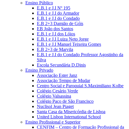
Ensino Público
E.B.1 e J.I Nº 195
E.B.1 e J.I do Armador
E.B.1 e J.I do Condado
E.B 2+3 Damião de Góis
EB João dos Santos
E.B.1 e J.I dos Lóios
E.B.1 e J.I Luiza Neto Jorge
E.B.1 e J.I Manuel Teixeira Gomes
E.B 2+3 de Marvila
E.B.1 e J.I do Condado Professor Agostinho da
Silva
Escola Secundária D.Dinis
Ensino Privado
Associação Ester Janz
Associação Tempo de Mudar
Centro Social e Paroquial S.Maximiliano Kolbe
Colégio Cesário Verde
Colégio Valsassina
Colégio Paço de São Francisco
Nuclisol Jean Piaget
Santa Casa da Misericórdia de Lisboa
United Lisbon International School
Ensino Profissional e Superior
CENFIM – Centro de Formação Profissional da