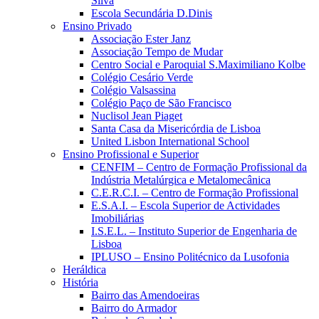
Silva
Escola Secundária D.Dinis
Ensino Privado
Associação Ester Janz
Associação Tempo de Mudar
Centro Social e Paroquial S.Maximiliano Kolbe
Colégio Cesário Verde
Colégio Valsassina
Colégio Paço de São Francisco
Nuclisol Jean Piaget
Santa Casa da Misericórdia de Lisboa
United Lisbon International School
Ensino Profissional e Superior
CENFIM – Centro de Formação Profissional da
Indústria Metalúrgica e Metalomecânica
C.E.R.C.I. – Centro de Formação Profissional
E.S.A.I. – Escola Superior de Actividades
Imobiliárias
I.S.E.L. – Instituto Superior de Engenharia de
Lisboa
IPLUSO – Ensino Politécnico da Lusofonia
Heráldica
História
Bairro das Amendoeiras
Bairro do Armador