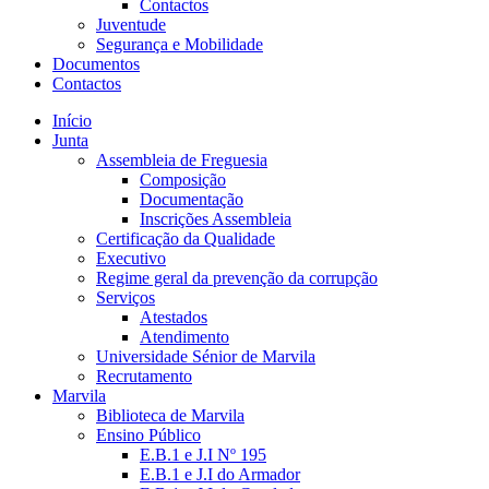
Contactos
Juventude
Segurança e Mobilidade
Documentos
Contactos
Início
Junta
Assembleia de Freguesia
Composição
Documentação
Inscrições Assembleia
Certificação da Qualidade
Executivo
Regime geral da prevenção da corrupção
Serviços
Atestados
Atendimento
Universidade Sénior de Marvila
Recrutamento
Marvila
Biblioteca de Marvila
Ensino Público
E.B.1 e J.I Nº 195
E.B.1 e J.I do Armador