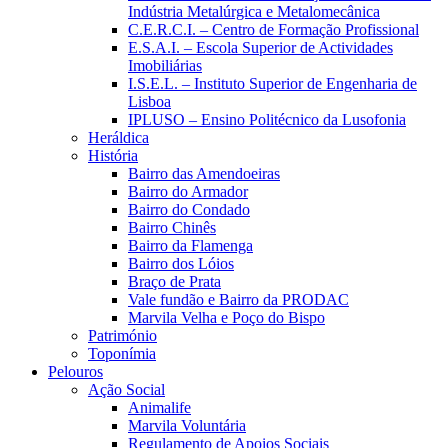
Indústria Metalúrgica e Metalomecânica
C.E.R.C.I. – Centro de Formação Profissional
E.S.A.I. – Escola Superior de Actividades
Imobiliárias
I.S.E.L. – Instituto Superior de Engenharia de
Lisboa
IPLUSO – Ensino Politécnico da Lusofonia
Heráldica
História
Bairro das Amendoeiras
Bairro do Armador
Bairro do Condado
Bairro Chinês
Bairro da Flamenga
Bairro dos Lóios
Braço de Prata
Vale fundão e Bairro da PRODAC
Marvila Velha e Poço do Bispo
Património
Toponímia
Pelouros
Ação Social
Animalife
Marvila Voluntária
Regulamento de Apoios Sociais