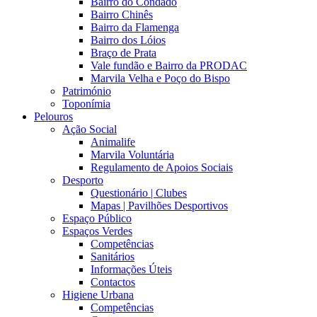
Bairro do Condado
Bairro Chinês
Bairro da Flamenga
Bairro dos Lóios
Braço de Prata
Vale fundão e Bairro da PRODAC
Marvila Velha e Poço do Bispo
Património
Toponímia
Pelouros
Ação Social
Animalife
Marvila Voluntária
Regulamento de Apoios Sociais
Desporto
Questionário | Clubes
Mapas | Pavilhões Desportivos
Espaço Público
Espaços Verdes
Competências
Sanitários
Informações Úteis
Contactos
Higiene Urbana
Competências