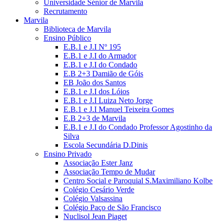
Universidade Sénior de Marvila
Recrutamento
Marvila
Biblioteca de Marvila
Ensino Público
E.B.1 e J.I Nº 195
E.B.1 e J.I do Armador
E.B.1 e J.I do Condado
E.B 2+3 Damião de Góis
EB João dos Santos
E.B.1 e J.I dos Lóios
E.B.1 e J.I Luiza Neto Jorge
E.B.1 e J.I Manuel Teixeira Gomes
E.B 2+3 de Marvila
E.B.1 e J.I do Condado Professor Agostinho da
Silva
Escola Secundária D.Dinis
Ensino Privado
Associação Ester Janz
Associação Tempo de Mudar
Centro Social e Paroquial S.Maximiliano Kolbe
Colégio Cesário Verde
Colégio Valsassina
Colégio Paço de São Francisco
Nuclisol Jean Piaget