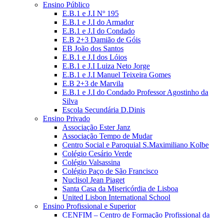
Ensino Público
E.B.1 e J.I Nº 195
E.B.1 e J.I do Armador
E.B.1 e J.I do Condado
E.B 2+3 Damião de Góis
EB João dos Santos
E.B.1 e J.I dos Lóios
E.B.1 e J.I Luiza Neto Jorge
E.B.1 e J.I Manuel Teixeira Gomes
E.B 2+3 de Marvila
E.B.1 e J.I do Condado Professor Agostinho da
Silva
Escola Secundária D.Dinis
Ensino Privado
Associação Ester Janz
Associação Tempo de Mudar
Centro Social e Paroquial S.Maximiliano Kolbe
Colégio Cesário Verde
Colégio Valsassina
Colégio Paço de São Francisco
Nuclisol Jean Piaget
Santa Casa da Misericórdia de Lisboa
United Lisbon International School
Ensino Profissional e Superior
CENFIM – Centro de Formação Profissional da