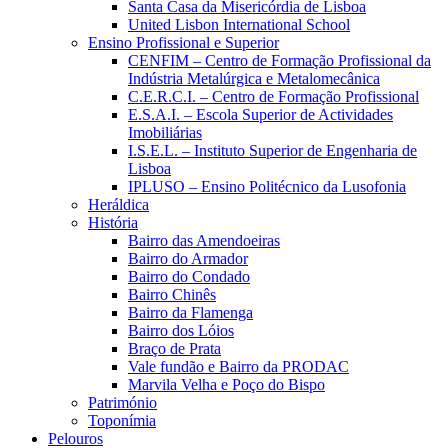
Santa Casa da Misericórdia de Lisboa
United Lisbon International School
Ensino Profissional e Superior
CENFIM – Centro de Formação Profissional da
Indústria Metalúrgica e Metalomecânica
C.E.R.C.I. – Centro de Formação Profissional
E.S.A.I. – Escola Superior de Actividades
Imobiliárias
I.S.E.L. – Instituto Superior de Engenharia de
Lisboa
IPLUSO – Ensino Politécnico da Lusofonia
Heráldica
História
Bairro das Amendoeiras
Bairro do Armador
Bairro do Condado
Bairro Chinês
Bairro da Flamenga
Bairro dos Lóios
Braço de Prata
Vale fundão e Bairro da PRODAC
Marvila Velha e Poço do Bispo
Património
Toponímia
Pelouros