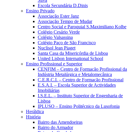
Silva
Escola Secundária D.Dinis
Ensino Privado
Associação Ester Janz
Associação Tempo de Mudar
Centro Social e Paroquial S.Maximiliano Kolbe
Colégio Cesário Verde
Colégio Valsassina
Colégio Paço de São Francisco
Nuclisol Jean Piaget
Santa Casa da Misericórdia de Lisboa
United Lisbon International School
Ensino Profissional e Superior
CENFIM – Centro de Formação Profissional da
Indústria Metalúrgica e Metalomecânica
C.E.R.C.I. – Centro de Formação Profissional
E.S.A.I. – Escola Superior de Actividades
Imobiliárias
I.S.E.L. – Instituto Superior de Engenharia de
Lisboa
IPLUSO – Ensino Politécnico da Lusofonia
Heráldica
História
Bairro das Amendoeiras
Bairro do Armador