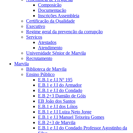
Composição
Documentação
Inscrições Assembleia
Certificação da Qualidade
Executivo
Regime geral da prevenção da corrupção
Serviços
Atestados
Atendimento
Universidade Sénior de Marvila
Recrutamento
Marvila
Biblioteca de Marvila
Ensino Público
E.B.1 e J.I Nº 195
E.B.1 e J.I do Armador
E.B.1 e J.I do Condado
E.B 2+3 Damião de Góis
EB João dos Santos
E.B.1 e J.I dos Lóios
E.B.1 e J.I Luiza Neto Jorge
E.B.1 e J.I Manuel Teixeira Gomes
E.B 2+3 de Marvila
E.B.1 e J.I do Condado Professor Agostinho da