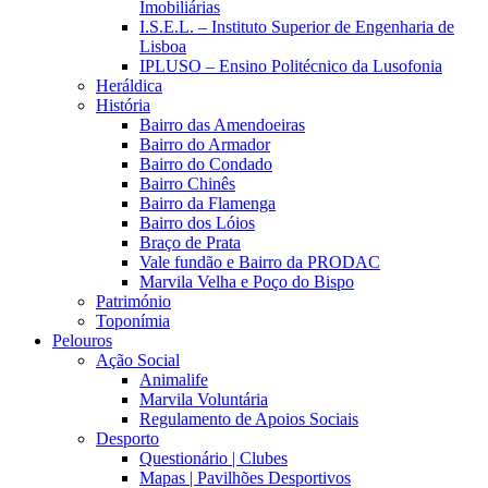
Imobiliárias
I.S.E.L. – Instituto Superior de Engenharia de
Lisboa
IPLUSO – Ensino Politécnico da Lusofonia
Heráldica
História
Bairro das Amendoeiras
Bairro do Armador
Bairro do Condado
Bairro Chinês
Bairro da Flamenga
Bairro dos Lóios
Braço de Prata
Vale fundão e Bairro da PRODAC
Marvila Velha e Poço do Bispo
Património
Toponímia
Pelouros
Ação Social
Animalife
Marvila Voluntária
Regulamento de Apoios Sociais
Desporto
Questionário | Clubes
Mapas | Pavilhões Desportivos