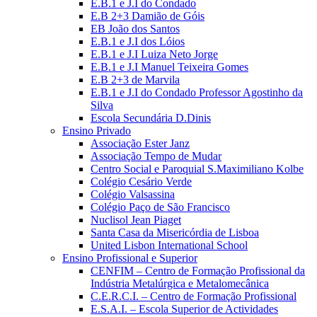
E.B.1 e J.I do Condado
E.B 2+3 Damião de Góis
EB João dos Santos
E.B.1 e J.I dos Lóios
E.B.1 e J.I Luiza Neto Jorge
E.B.1 e J.I Manuel Teixeira Gomes
E.B 2+3 de Marvila
E.B.1 e J.I do Condado Professor Agostinho da
Silva
Escola Secundária D.Dinis
Ensino Privado
Associação Ester Janz
Associação Tempo de Mudar
Centro Social e Paroquial S.Maximiliano Kolbe
Colégio Cesário Verde
Colégio Valsassina
Colégio Paço de São Francisco
Nuclisol Jean Piaget
Santa Casa da Misericórdia de Lisboa
United Lisbon International School
Ensino Profissional e Superior
CENFIM – Centro de Formação Profissional da
Indústria Metalúrgica e Metalomecânica
C.E.R.C.I. – Centro de Formação Profissional
E.S.A.I. – Escola Superior de Actividades