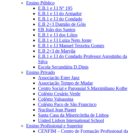
Ensino Público
E.B.1 e J.I Nº 195
E.B.1 e J.I do Armador
E.B.1 e J.I do Condado
E.B 2+3 Damião de Góis
EB João dos Santos
E.B.1 e J.I dos Lóios
E.B.1 e J.I Luiza Neto Jorge
E.B.1 e J.I Manuel Teixeira Gomes
E.B 2+3 de Marvila
E.B.1 e J.I do Condado Professor Agostinho da
Silva
Escola Secundária D.Dinis
Ensino Privado
Associação Ester Janz
Associação Tempo de Mudar
Centro Social e Paroquial S.Maximiliano Kolbe
Colégio Cesário Verde
Colégio Valsassina
Colégio Paço de São Francisco
Nuclisol Jean Piaget
Santa Casa da Misericórdia de Lisboa
United Lisbon International School
Ensino Profissional e Superior
CENFIM – Centro de Formação Profissional da