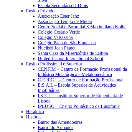
Silva
Escola Secundária D.Dinis
Ensino Privado
Associação Ester Janz
Associação Tempo de Mudar
Centro Social e Paroquial S.Maximiliano Kolbe
Colégio Cesário Verde
Colégio Valsassina
Colégio Paço de São Francisco
Nuclisol Jean Piaget
Santa Casa da Misericórdia de Lisboa
United Lisbon International School
Ensino Profissional e Superior
CENFIM – Centro de Formação Profissional da
Indústria Metalúrgica e Metalomecânica
C.E.R.C.I. – Centro de Formação Profissional
E.S.A.I. – Escola Superior de Actividades
Imobiliárias
I.S.E.L. – Instituto Superior de Engenharia de
Lisboa
IPLUSO – Ensino Politécnico da Lusofonia
Heráldica
História
Bairro das Amendoeiras
Bairro do Armador