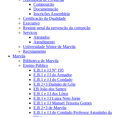
Composição
Documentação
Inscrições Assembleia
Certificação da Qualidade
Executivo
Regime geral da prevenção da corrupção
Serviços
Atestados
Atendimento
Universidade Sénior de Marvila
Recrutamento
Marvila
Biblioteca de Marvila
Ensino Público
E.B.1 e J.I Nº 195
E.B.1 e J.I do Armador
E.B.1 e J.I do Condado
E.B 2+3 Damião de Góis
EB João dos Santos
E.B.1 e J.I dos Lóios
E.B.1 e J.I Luiza Neto Jorge
E.B.1 e J.I Manuel Teixeira Gomes
E.B 2+3 de Marvila
E.B.1 e J.I do Condado Professor Agostinho da