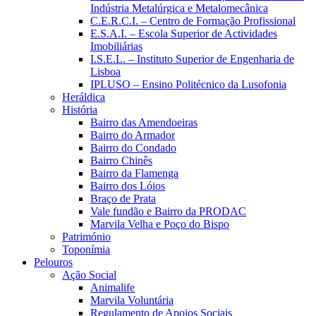
Indústria Metalúrgica e Metalomecânica
C.E.R.C.I. – Centro de Formação Profissional
E.S.A.I. – Escola Superior de Actividades
Imobiliárias
I.S.E.L. – Instituto Superior de Engenharia de
Lisboa
IPLUSO – Ensino Politécnico da Lusofonia
Heráldica
História
Bairro das Amendoeiras
Bairro do Armador
Bairro do Condado
Bairro Chinês
Bairro da Flamenga
Bairro dos Lóios
Braço de Prata
Vale fundão e Bairro da PRODAC
Marvila Velha e Poço do Bispo
Património
Toponímia
Pelouros
Ação Social
Animalife
Marvila Voluntária
Regulamento de Apoios Sociais