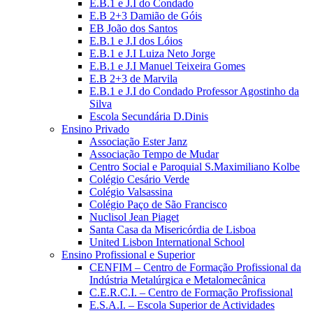
E.B.1 e J.I do Condado
E.B 2+3 Damião de Góis
EB João dos Santos
E.B.1 e J.I dos Lóios
E.B.1 e J.I Luiza Neto Jorge
E.B.1 e J.I Manuel Teixeira Gomes
E.B 2+3 de Marvila
E.B.1 e J.I do Condado Professor Agostinho da
Silva
Escola Secundária D.Dinis
Ensino Privado
Associação Ester Janz
Associação Tempo de Mudar
Centro Social e Paroquial S.Maximiliano Kolbe
Colégio Cesário Verde
Colégio Valsassina
Colégio Paço de São Francisco
Nuclisol Jean Piaget
Santa Casa da Misericórdia de Lisboa
United Lisbon International School
Ensino Profissional e Superior
CENFIM – Centro de Formação Profissional da
Indústria Metalúrgica e Metalomecânica
C.E.R.C.I. – Centro de Formação Profissional
E.S.A.I. – Escola Superior de Actividades