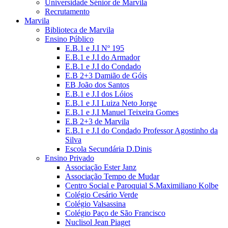
Universidade Sénior de Marvila
Recrutamento
Marvila
Biblioteca de Marvila
Ensino Público
E.B.1 e J.I Nº 195
E.B.1 e J.I do Armador
E.B.1 e J.I do Condado
E.B 2+3 Damião de Góis
EB João dos Santos
E.B.1 e J.I dos Lóios
E.B.1 e J.I Luiza Neto Jorge
E.B.1 e J.I Manuel Teixeira Gomes
E.B 2+3 de Marvila
E.B.1 e J.I do Condado Professor Agostinho da
Silva
Escola Secundária D.Dinis
Ensino Privado
Associação Ester Janz
Associação Tempo de Mudar
Centro Social e Paroquial S.Maximiliano Kolbe
Colégio Cesário Verde
Colégio Valsassina
Colégio Paço de São Francisco
Nuclisol Jean Piaget