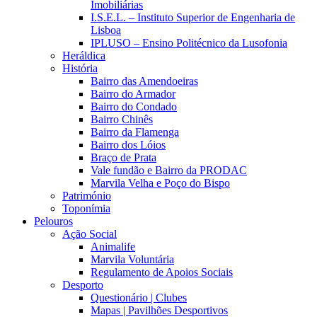
Imobiliárias
I.S.E.L. – Instituto Superior de Engenharia de
Lisboa
IPLUSO – Ensino Politécnico da Lusofonia
Heráldica
História
Bairro das Amendoeiras
Bairro do Armador
Bairro do Condado
Bairro Chinês
Bairro da Flamenga
Bairro dos Lóios
Braço de Prata
Vale fundão e Bairro da PRODAC
Marvila Velha e Poço do Bispo
Património
Toponímia
Pelouros
Ação Social
Animalife
Marvila Voluntária
Regulamento de Apoios Sociais
Desporto
Questionário | Clubes
Mapas | Pavilhões Desportivos