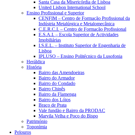
Santa Casa da Misericórdia de Lisboa
United Lisbon International School
Ensino Profissional e Superior
CENFIM – Centro de Formação Profissional da
Indústria Metalúrgica e Metalomecânica
C.E.R.C.I. – Centro de Formação Profissional
E.S.A.I. – Escola Superior de Actividades
Imobiliárias
I.S.E.L. – Instituto Superior de Engenharia de
Lisboa
IPLUSO – Ensino Politécnico da Lusofonia
Heráldica
História
Bairro das Amendoeiras
Bairro do Armador
Bairro do Condado
Bairro Chinês
Bairro da Flamenga
Bairro dos Lóios
Braço de Prata
Vale fundão e Bairro da PRODAC
Marvila Velha e Poço do Bispo
Património
Toponímia
Pelouros