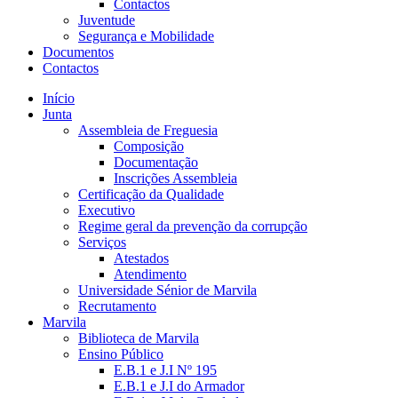
Contactos
Juventude
Segurança e Mobilidade
Documentos
Contactos
Início
Junta
Assembleia de Freguesia
Composição
Documentação
Inscrições Assembleia
Certificação da Qualidade
Executivo
Regime geral da prevenção da corrupção
Serviços
Atestados
Atendimento
Universidade Sénior de Marvila
Recrutamento
Marvila
Biblioteca de Marvila
Ensino Público
E.B.1 e J.I Nº 195
E.B.1 e J.I do Armador