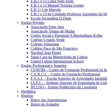
E.B.1 e J.I Luiza Neto Jorge
E.B.1 e J.I Manuel Teixeira Gomes
E.B 2+3 de Marvila
E.B.1 e J.I do Condado Professor Agostinho da Si
Escola Secundária D.Dinis
Ensino Privado
Associação Ester Janz
Associação Tempo de Mudar
Centro Social e Paroquial S.Maximiliano Kolbe
Colégio Cesário Verde
Colégio Valsassina
Colégio Paço de São Francisco
Nuclisol Jean Piaget
Santa Casa da Misericórdia de Lisboa
United Lisbon International School
Ensino Profissional e Superior
CENFIM – Centro de Formação Profissional da In
C.E.R.C.I. – Centro de Formação Profissional
E.S.A.I. – Escola Superior de Actividades Imobiliá
I.S.E.L. – Instituto Superior de Engenharia de Lis
IPLUSO – Ensino Politécnico da Lusofonia
Heráldica
História
Bairro das Amendoeiras
Bairro do Armador