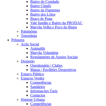
Bairro do Condado
Bairro Chinês
Bairro da Flamenga
Bairro dos Lóios
Braço de Prata
Vale fundão e Bairro da PRODAC
Marvila Velha e Poço do Bispo
Património
Toponímia
Pelouros
Ação Social
Animalife
Marvila Voluntária
Regulamento de Apoios Sociais
Desporto
Questionário | Clubes
Mapas | Pavilhões Desportivos
Espaço Público
Espaços Verdes
Competências
Sanitários
Informações Úteis
Contactos
Higiene Urbana
Competências