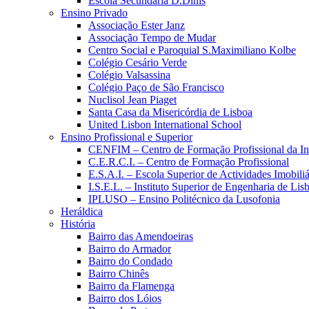
Escola Secundária D.Dinis
Ensino Privado
Associação Ester Janz
Associação Tempo de Mudar
Centro Social e Paroquial S.Maximiliano Kolbe
Colégio Cesário Verde
Colégio Valsassina
Colégio Paço de São Francisco
Nuclisol Jean Piaget
Santa Casa da Misericórdia de Lisboa
United Lisbon International School
Ensino Profissional e Superior
CENFIM – Centro de Formação Profissional da In
C.E.R.C.I. – Centro de Formação Profissional
E.S.A.I. – Escola Superior de Actividades Imobiliá
I.S.E.L. – Instituto Superior de Engenharia de Lis
IPLUSO – Ensino Politécnico da Lusofonia
Heráldica
História
Bairro das Amendoeiras
Bairro do Armador
Bairro do Condado
Bairro Chinês
Bairro da Flamenga
Bairro dos Lóios