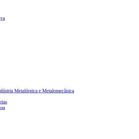
lva
dústria Metalúrgica e Metalomecânica
rias
boa