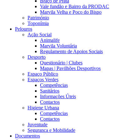
Braço de Prata
Vale fundão e Bairro da PRODAC
Marvila Velha e Poço do Bispo
Património
Toponímia
Pelouros
Ação Social
Animalife
Marvila Voluntária
Regulamento de Apoios Sociais
Desporto
Questionário | Clubes
Mapas | Pavilhões Desportivos
Espaço Público
Espaços Verdes
Competências
Sanitários
Informações Úteis
Contactos
Higiene Urbana
Competências
Contactos
Juventude
Segurança e Mobilidade
Documentos