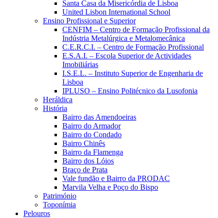
Santa Casa da Misericórdia de Lisboa
United Lisbon International School
Ensino Profissional e Superior
CENFIM – Centro de Formação Profissional da
Indústria Metalúrgica e Metalomecânica
C.E.R.C.I. – Centro de Formação Profissional
E.S.A.I. – Escola Superior de Actividades
Imobiliárias
I.S.E.L. – Instituto Superior de Engenharia de
Lisboa
IPLUSO – Ensino Politécnico da Lusofonia
Heráldica
História
Bairro das Amendoeiras
Bairro do Armador
Bairro do Condado
Bairro Chinês
Bairro da Flamenga
Bairro dos Lóios
Braço de Prata
Vale fundão e Bairro da PRODAC
Marvila Velha e Poço do Bispo
Património
Toponímia
Pelouros