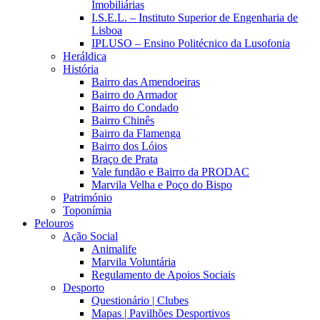
Imobiliárias
I.S.E.L. – Instituto Superior de Engenharia de
Lisboa
IPLUSO – Ensino Politécnico da Lusofonia
Heráldica
História
Bairro das Amendoeiras
Bairro do Armador
Bairro do Condado
Bairro Chinês
Bairro da Flamenga
Bairro dos Lóios
Braço de Prata
Vale fundão e Bairro da PRODAC
Marvila Velha e Poço do Bispo
Património
Toponímia
Pelouros
Ação Social
Animalife
Marvila Voluntária
Regulamento de Apoios Sociais
Desporto
Questionário | Clubes
Mapas | Pavilhões Desportivos