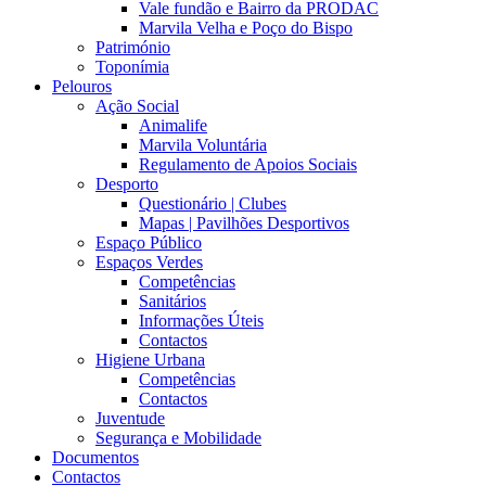
Vale fundão e Bairro da PRODAC
Marvila Velha e Poço do Bispo
Património
Toponímia
Pelouros
Ação Social
Animalife
Marvila Voluntária
Regulamento de Apoios Sociais
Desporto
Questionário | Clubes
Mapas | Pavilhões Desportivos
Espaço Público
Espaços Verdes
Competências
Sanitários
Informações Úteis
Contactos
Higiene Urbana
Competências
Contactos
Juventude
Segurança e Mobilidade
Documentos
Contactos