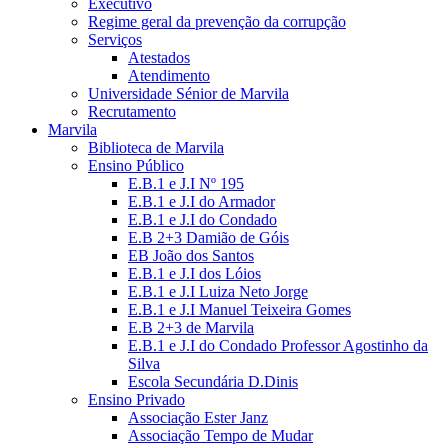
Executivo
Regime geral da prevenção da corrupção
Serviços
Atestados
Atendimento
Universidade Sénior de Marvila
Recrutamento
Marvila
Biblioteca de Marvila
Ensino Público
E.B.1 e J.I Nº 195
E.B.1 e J.I do Armador
E.B.1 e J.I do Condado
E.B 2+3 Damião de Góis
EB João dos Santos
E.B.1 e J.I dos Lóios
E.B.1 e J.I Luiza Neto Jorge
E.B.1 e J.I Manuel Teixeira Gomes
E.B 2+3 de Marvila
E.B.1 e J.I do Condado Professor Agostinho da
Silva
Escola Secundária D.Dinis
Ensino Privado
Associação Ester Janz
Associação Tempo de Mudar