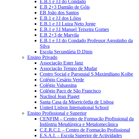
E.B.1 e J.I do Condado
E.B 2+3 Damião de Góis
EB João dos Santos
E.B.1 e J.I dos Lóios
E.B.1 e J.I Luiza Neto Jorge
E.B.1 e J.I Manuel Teixeira Gomes
E.B 2+3 de Marvila
E.B.1 e J.I do Condado Professor Agostinho da
Silva
Escola Secundária D.Dinis
Ensino Privado
Associação Ester Janz
Associação Tempo de Mudar
Centro Social e Paroquial S.Maximiliano Kolbe
Colégio Cesário Verde
Colégio Valsassina
Colégio Paço de São Francisco
Nuclisol Jean Piaget
Santa Casa da Misericórdia de Lisboa
United Lisbon International School
Ensino Profissional e Superior
CENFIM – Centro de Formação Profissional da
Indústria Metalúrgica e Metalomecânica
C.E.R.C.I. – Centro de Formação Profissional
E.S.A.I. – Escola Superior de Actividades