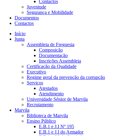
Contactos
Juventude
Segurança e Mobilidade
Documentos
Contactos
Início
Junta
Assembleia de Freguesia
Composição
Documentação
Inscrições Assembleia
Certificação da Qualidade
Executivo
Regime geral da prevenção da corrupção
Serviços
Atestados
Atendimento
Universidade Sénior de Marvila
Recrutamento
Marvila
Biblioteca de Marvila
Ensino Público
E.B.1 e J.I Nº 195
E.B.1 e J.I do Armador