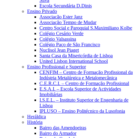
Silva
Escola Secundária D.Dinis
Ensino Privado
Associação Ester Janz
Associação Tempo de Mudar
Centro Social e Paroquial S.Maximiliano Kolbe
Colégio Cesário Verde
Colégio Valsassina
Colégio Paço de São Francisco
Nuclisol Jean Piaget
Santa Casa da Misericórdia de Lisboa
United Lisbon International School
Ensino Profissional e Superior
CENFIM – Centro de Formação Profissional da
Indústria Metalúrgica e Metalomecânica
C.E.R.C.I. – Centro de Formação Profissional
E.S.A.I. – Escola Superior de Actividades
Imobiliárias
I.S.E.L. – Instituto Superior de Engenharia de
Lisboa
IPLUSO – Ensino Politécnico da Lusofonia
Heráldica
História
Bairro das Amendoeiras
Bairro do Armador