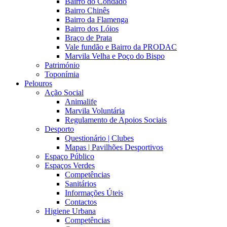
Bairro do Condado
Bairro Chinês
Bairro da Flamenga
Bairro dos Lóios
Braço de Prata
Vale fundão e Bairro da PRODAC
Marvila Velha e Poço do Bispo
Património
Toponímia
Pelouros
Ação Social
Animalife
Marvila Voluntária
Regulamento de Apoios Sociais
Desporto
Questionário | Clubes
Mapas | Pavilhões Desportivos
Espaço Público
Espaços Verdes
Competências
Sanitários
Informações Úteis
Contactos
Higiene Urbana
Competências