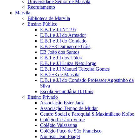
Universidade Sénior de Marvila
Recrutamento
Marvila
Biblioteca de Marvila
Ensino Público
E.B.1 e J.I Nº 195
E.B.1 e J.I do Armador
E.B.1 e J.I do Condado
E.B 2+3 Damião de Góis
EB João dos Santos
E.B.1 e J.I dos Lóios
E.B.1 e J.I Luiza Neto Jorge
E.B.1 e J.I Manuel Teixeira Gomes
E.B 2+3 de Marvila
E.B.1 e J.I do Condado Professor Agostinho da
Silva
Escola Secundária D.Dinis
Ensino Privado
Associação Ester Janz
Associação Tempo de Mudar
Centro Social e Paroquial S.Maximiliano Kolbe
Colégio Cesário Verde
Colégio Valsassina
Colégio Paço de São Francisco
Nuclisol Jean Piaget