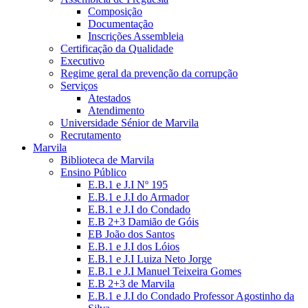
Composição
Documentação
Inscrições Assembleia
Certificação da Qualidade
Executivo
Regime geral da prevenção da corrupção
Serviços
Atestados
Atendimento
Universidade Sénior de Marvila
Recrutamento
Marvila
Biblioteca de Marvila
Ensino Público
E.B.1 e J.I Nº 195
E.B.1 e J.I do Armador
E.B.1 e J.I do Condado
E.B 2+3 Damião de Góis
EB João dos Santos
E.B.1 e J.I dos Lóios
E.B.1 e J.I Luiza Neto Jorge
E.B.1 e J.I Manuel Teixeira Gomes
E.B 2+3 de Marvila
E.B.1 e J.I do Condado Professor Agostinho da