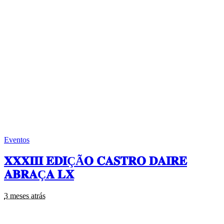
Eventos
𝐗𝐗𝐗𝐈𝐈𝐈 𝐄𝐃𝐈ÇÃ𝐎 𝐂𝐀𝐒𝐓𝐑𝐎 𝐃𝐀𝐈𝐑𝐄
𝐀𝐁𝐑𝐀Ç𝐀 𝐋𝐗
3 meses atrás