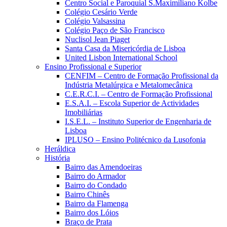
Centro Social e Paroquial S.Maximiliano Kolbe
Colégio Cesário Verde
Colégio Valsassina
Colégio Paço de São Francisco
Nuclisol Jean Piaget
Santa Casa da Misericórdia de Lisboa
United Lisbon International School
Ensino Profissional e Superior
CENFIM – Centro de Formação Profissional da
Indústria Metalúrgica e Metalomecânica
C.E.R.C.I. – Centro de Formação Profissional
E.S.A.I. – Escola Superior de Actividades
Imobiliárias
I.S.E.L. – Instituto Superior de Engenharia de
Lisboa
IPLUSO – Ensino Politécnico da Lusofonia
Heráldica
História
Bairro das Amendoeiras
Bairro do Armador
Bairro do Condado
Bairro Chinês
Bairro da Flamenga
Bairro dos Lóios
Braço de Prata