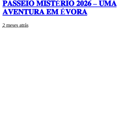
𝐏𝐀𝐒𝐒𝐄𝐈𝐎 𝐌𝐈𝐒𝐓É𝐑𝐈𝐎 𝟐𝟎𝟐𝟔 – 𝐔𝐌𝐀
𝐀𝐕𝐄𝐍𝐓𝐔𝐑𝐀 𝐄𝐌 É𝐕𝐎𝐑𝐀
2 meses atrás