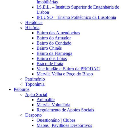
Imobiliárias
I.S.E.L. – Instituto Superior de Engenharia de
Lisboa
IPLUSO – Ensino Politécnico da Lusofonia
Heráldica
História
Bairro das Amendoeiras
Bairro do Armador
Bairro do Condado
Bairro Chinês
Bairro da Flamenga
Bairro dos Lóios
Braço de Prata
Vale fundão e Bairro da PRODAC
Marvila Velha e Poço do Bispo
Património
Toponímia
Pelouros
Ação Social
Animalife
Marvila Voluntária
Regulamento de Apoios Sociais
Desporto
Questionário | Clubes
Mapas | Pavilhões Desportivos