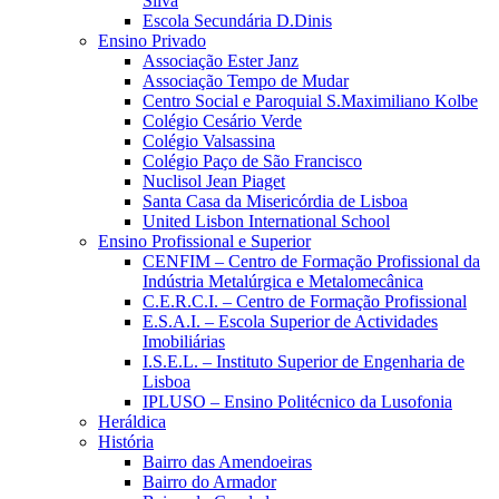
Silva
Escola Secundária D.Dinis
Ensino Privado
Associação Ester Janz
Associação Tempo de Mudar
Centro Social e Paroquial S.Maximiliano Kolbe
Colégio Cesário Verde
Colégio Valsassina
Colégio Paço de São Francisco
Nuclisol Jean Piaget
Santa Casa da Misericórdia de Lisboa
United Lisbon International School
Ensino Profissional e Superior
CENFIM – Centro de Formação Profissional da
Indústria Metalúrgica e Metalomecânica
C.E.R.C.I. – Centro de Formação Profissional
E.S.A.I. – Escola Superior de Actividades
Imobiliárias
I.S.E.L. – Instituto Superior de Engenharia de
Lisboa
IPLUSO – Ensino Politécnico da Lusofonia
Heráldica
História
Bairro das Amendoeiras
Bairro do Armador