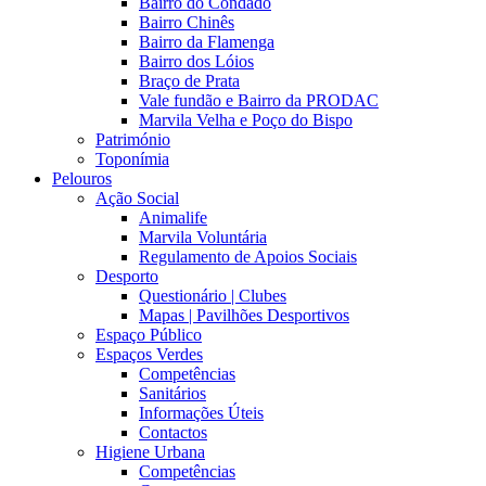
Bairro do Condado
Bairro Chinês
Bairro da Flamenga
Bairro dos Lóios
Braço de Prata
Vale fundão e Bairro da PRODAC
Marvila Velha e Poço do Bispo
Património
Toponímia
Pelouros
Ação Social
Animalife
Marvila Voluntária
Regulamento de Apoios Sociais
Desporto
Questionário | Clubes
Mapas | Pavilhões Desportivos
Espaço Público
Espaços Verdes
Competências
Sanitários
Informações Úteis
Contactos
Higiene Urbana
Competências