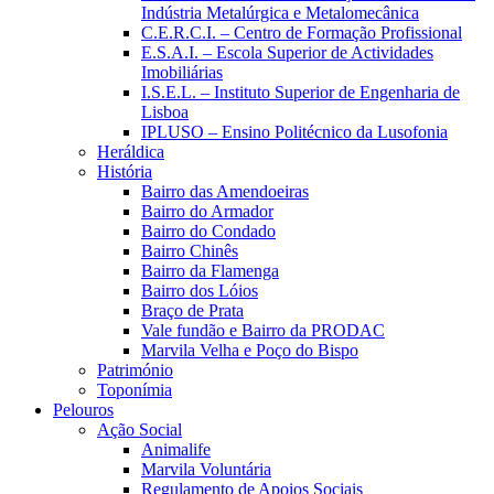
Indústria Metalúrgica e Metalomecânica
C.E.R.C.I. – Centro de Formação Profissional
E.S.A.I. – Escola Superior de Actividades
Imobiliárias
I.S.E.L. – Instituto Superior de Engenharia de
Lisboa
IPLUSO – Ensino Politécnico da Lusofonia
Heráldica
História
Bairro das Amendoeiras
Bairro do Armador
Bairro do Condado
Bairro Chinês
Bairro da Flamenga
Bairro dos Lóios
Braço de Prata
Vale fundão e Bairro da PRODAC
Marvila Velha e Poço do Bispo
Património
Toponímia
Pelouros
Ação Social
Animalife
Marvila Voluntária
Regulamento de Apoios Sociais