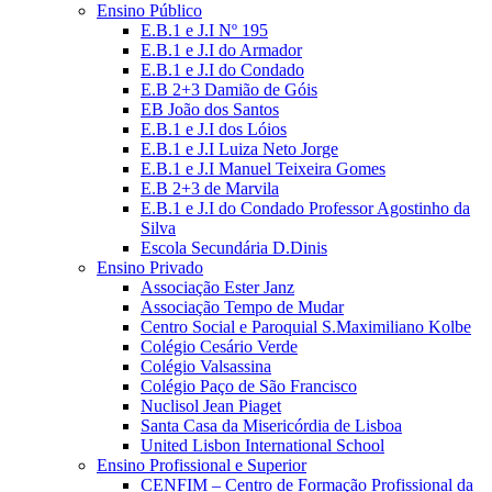
Ensino Público
E.B.1 e J.I Nº 195
E.B.1 e J.I do Armador
E.B.1 e J.I do Condado
E.B 2+3 Damião de Góis
EB João dos Santos
E.B.1 e J.I dos Lóios
E.B.1 e J.I Luiza Neto Jorge
E.B.1 e J.I Manuel Teixeira Gomes
E.B 2+3 de Marvila
E.B.1 e J.I do Condado Professor Agostinho da
Silva
Escola Secundária D.Dinis
Ensino Privado
Associação Ester Janz
Associação Tempo de Mudar
Centro Social e Paroquial S.Maximiliano Kolbe
Colégio Cesário Verde
Colégio Valsassina
Colégio Paço de São Francisco
Nuclisol Jean Piaget
Santa Casa da Misericórdia de Lisboa
United Lisbon International School
Ensino Profissional e Superior
CENFIM – Centro de Formação Profissional da