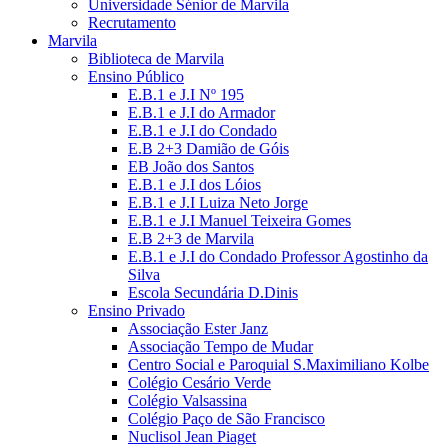
Universidade Sénior de Marvila
Recrutamento
Marvila
Biblioteca de Marvila
Ensino Público
E.B.1 e J.I Nº 195
E.B.1 e J.I do Armador
E.B.1 e J.I do Condado
E.B 2+3 Damião de Góis
EB João dos Santos
E.B.1 e J.I dos Lóios
E.B.1 e J.I Luiza Neto Jorge
E.B.1 e J.I Manuel Teixeira Gomes
E.B 2+3 de Marvila
E.B.1 e J.I do Condado Professor Agostinho da
Silva
Escola Secundária D.Dinis
Ensino Privado
Associação Ester Janz
Associação Tempo de Mudar
Centro Social e Paroquial S.Maximiliano Kolbe
Colégio Cesário Verde
Colégio Valsassina
Colégio Paço de São Francisco
Nuclisol Jean Piaget