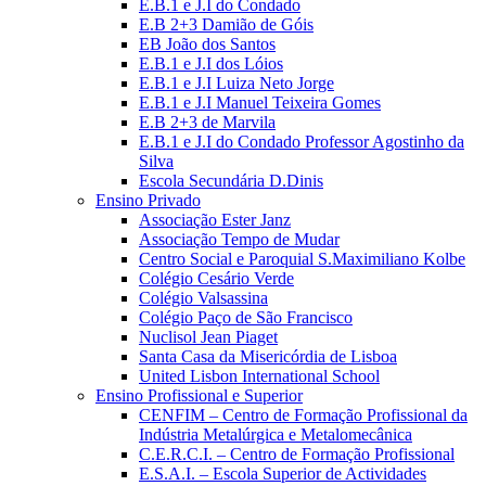
E.B.1 e J.I do Condado
E.B 2+3 Damião de Góis
EB João dos Santos
E.B.1 e J.I dos Lóios
E.B.1 e J.I Luiza Neto Jorge
E.B.1 e J.I Manuel Teixeira Gomes
E.B 2+3 de Marvila
E.B.1 e J.I do Condado Professor Agostinho da
Silva
Escola Secundária D.Dinis
Ensino Privado
Associação Ester Janz
Associação Tempo de Mudar
Centro Social e Paroquial S.Maximiliano Kolbe
Colégio Cesário Verde
Colégio Valsassina
Colégio Paço de São Francisco
Nuclisol Jean Piaget
Santa Casa da Misericórdia de Lisboa
United Lisbon International School
Ensino Profissional e Superior
CENFIM – Centro de Formação Profissional da
Indústria Metalúrgica e Metalomecânica
C.E.R.C.I. – Centro de Formação Profissional
E.S.A.I. – Escola Superior de Actividades