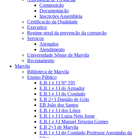
Composição
Documentação
Inscrições Assembleia
Certificação da Qualidade
Executivo
Regime geral da prevenção da corrupção
Serviços
Atestados
Atendimento
Universidade Sénior de Marvila
Recrutamento
Marvila
Biblioteca de Marvila
Ensino Público
E.B.1 e J.I Nº 195
E.B.1 e J.I do Armador
E.B.1 e J.I do Condado
E.B 2+3 Damião de Góis
EB João dos Santos
E.B.1 e J.I dos Lóios
E.B.1 e J.I Luiza Neto Jorge
E.B.1 e J.I Manuel Teixeira Gomes
E.B 2+3 de Marvila
E.B.1 e J.I do Condado Professor Agostinho da