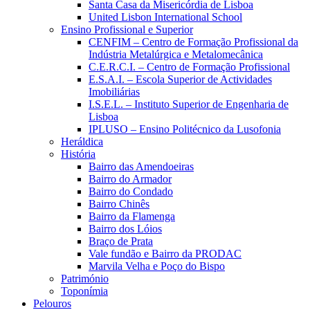
Santa Casa da Misericórdia de Lisboa
United Lisbon International School
Ensino Profissional e Superior
CENFIM – Centro de Formação Profissional da
Indústria Metalúrgica e Metalomecânica
C.E.R.C.I. – Centro de Formação Profissional
E.S.A.I. – Escola Superior de Actividades
Imobiliárias
I.S.E.L. – Instituto Superior de Engenharia de
Lisboa
IPLUSO – Ensino Politécnico da Lusofonia
Heráldica
História
Bairro das Amendoeiras
Bairro do Armador
Bairro do Condado
Bairro Chinês
Bairro da Flamenga
Bairro dos Lóios
Braço de Prata
Vale fundão e Bairro da PRODAC
Marvila Velha e Poço do Bispo
Património
Toponímia
Pelouros