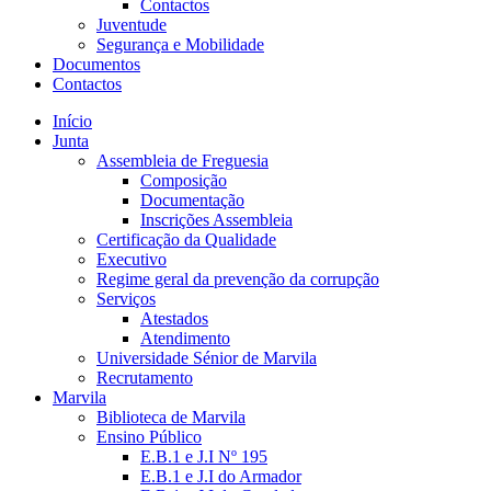
Contactos
Juventude
Segurança e Mobilidade
Documentos
Contactos
Início
Junta
Assembleia de Freguesia
Composição
Documentação
Inscrições Assembleia
Certificação da Qualidade
Executivo
Regime geral da prevenção da corrupção
Serviços
Atestados
Atendimento
Universidade Sénior de Marvila
Recrutamento
Marvila
Biblioteca de Marvila
Ensino Público
E.B.1 e J.I Nº 195
E.B.1 e J.I do Armador