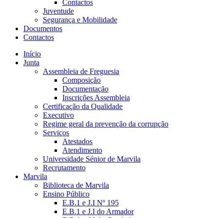
Contactos
Juventude
Segurança e Mobilidade
Documentos
Contactos
Início
Junta
Assembleia de Freguesia
Composição
Documentação
Inscrições Assembleia
Certificação da Qualidade
Executivo
Regime geral da prevenção da corrupção
Serviços
Atestados
Atendimento
Universidade Sénior de Marvila
Recrutamento
Marvila
Biblioteca de Marvila
Ensino Público
E.B.1 e J.I Nº 195
E.B.1 e J.I do Armador