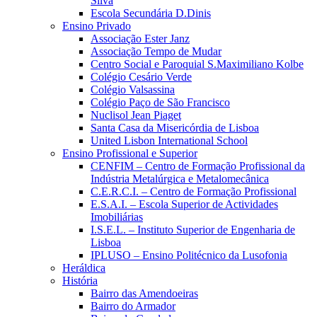
Silva
Escola Secundária D.Dinis
Ensino Privado
Associação Ester Janz
Associação Tempo de Mudar
Centro Social e Paroquial S.Maximiliano Kolbe
Colégio Cesário Verde
Colégio Valsassina
Colégio Paço de São Francisco
Nuclisol Jean Piaget
Santa Casa da Misericórdia de Lisboa
United Lisbon International School
Ensino Profissional e Superior
CENFIM – Centro de Formação Profissional da
Indústria Metalúrgica e Metalomecânica
C.E.R.C.I. – Centro de Formação Profissional
E.S.A.I. – Escola Superior de Actividades
Imobiliárias
I.S.E.L. – Instituto Superior de Engenharia de
Lisboa
IPLUSO – Ensino Politécnico da Lusofonia
Heráldica
História
Bairro das Amendoeiras
Bairro do Armador