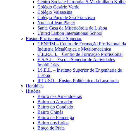
Centro Social e Paroquial S.Maximiliano Kolbe
Colégio Cesário Verde
Colégio Valsassina
Colégio Paço de São Francisco
Nuclisol Jean Piaget
Santa Casa da Misericórdia de Lisboa
United Lisbon International School
Ensino Profissional e Superior
CENFIM – Centro de Formação Profissional da
Indústria Metalúrgica e Metalomecânica
C.E.R.C.I. – Centro de Formação Profissional
E.S.A.I. – Escola Superior de Actividades
Imobiliárias
I.S.E.L. – Instituto Superior de Engenharia de
Lisboa
IPLUSO – Ensino Politécnico da Lusofonia
Heráldica
História
Bairro das Amendoeiras
Bairro do Armador
Bairro do Condado
Bairro Chinês
Bairro da Flamenga
Bairro dos Lóios
Braço de Prata