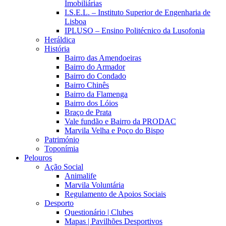
Imobiliárias
I.S.E.L. – Instituto Superior de Engenharia de
Lisboa
IPLUSO – Ensino Politécnico da Lusofonia
Heráldica
História
Bairro das Amendoeiras
Bairro do Armador
Bairro do Condado
Bairro Chinês
Bairro da Flamenga
Bairro dos Lóios
Braço de Prata
Vale fundão e Bairro da PRODAC
Marvila Velha e Poço do Bispo
Património
Toponímia
Pelouros
Ação Social
Animalife
Marvila Voluntária
Regulamento de Apoios Sociais
Desporto
Questionário | Clubes
Mapas | Pavilhões Desportivos