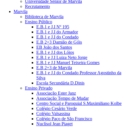
Universidade Sénior de Marvila
Recrutamento
Marvila
Biblioteca de Marvila
Ensino Público
E.B.1 e J.I Nº 195
E.B.1 e J.I do Armador
E.B.1 e J.I do Condado
E.B 2+3 Damião de Góis
EB João dos Santos
E.B.1 e J.I dos Lóios
E.B.1 e J.I Luiza Neto Jorge
E.B.1 e J.I Manuel Teixeira Gomes
E.B 2+3 de Marvila
E.B.1 e J.I do Condado Professor Agostinho da
Silva
Escola Secundária D.Dinis
Ensino Privado
Associação Ester Janz
Associação Tempo de Mudar
Centro Social e Paroquial S.Maximiliano Kolbe
Colégio Cesário Verde
Colégio Valsassina
Colégio Paço de São Francisco
Nuclisol Jean Piaget