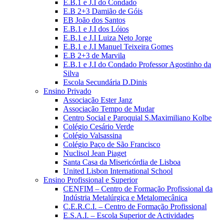
E.B.1 e J.I do Condado
E.B 2+3 Damião de Góis
EB João dos Santos
E.B.1 e J.I dos Lóios
E.B.1 e J.I Luiza Neto Jorge
E.B.1 e J.I Manuel Teixeira Gomes
E.B 2+3 de Marvila
E.B.1 e J.I do Condado Professor Agostinho da
Silva
Escola Secundária D.Dinis
Ensino Privado
Associação Ester Janz
Associação Tempo de Mudar
Centro Social e Paroquial S.Maximiliano Kolbe
Colégio Cesário Verde
Colégio Valsassina
Colégio Paço de São Francisco
Nuclisol Jean Piaget
Santa Casa da Misericórdia de Lisboa
United Lisbon International School
Ensino Profissional e Superior
CENFIM – Centro de Formação Profissional da
Indústria Metalúrgica e Metalomecânica
C.E.R.C.I. – Centro de Formação Profissional
E.S.A.I. – Escola Superior de Actividades