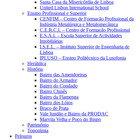
Santa Casa da Misericórdia de Lisboa
United Lisbon International School
Ensino Profissional e Superior
CENFIM – Centro de Formação Profissional da
Indústria Metalúrgica e Metalomecânica
C.E.R.C.I. – Centro de Formação Profissional
E.S.A.I. – Escola Superior de Actividades
Imobiliárias
I.S.E.L. – Instituto Superior de Engenharia de
Lisboa
IPLUSO – Ensino Politécnico da Lusofonia
Heráldica
História
Bairro das Amendoeiras
Bairro do Armador
Bairro do Condado
Bairro Chinês
Bairro da Flamenga
Bairro dos Lóios
Braço de Prata
Vale fundão e Bairro da PRODAC
Marvila Velha e Poço do Bispo
Património
Toponímia
Pelouros