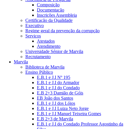
Composição
Documentação
Inscrições Assembleia
Certificação da Qualidade
Executivo
Regime geral da prevenção da corrupção
Serviços
Atestados
Atendimento
Universidade Sénior de Marvila
Recrutamento
Marvila
Biblioteca de Marvila
Ensino Público
E.B.1 e J.I Nº 195
E.B.1 e J.I do Armador
E.B.1 e J.I do Condado
E.B 2+3 Damião de Góis
EB João dos Santos
E.B.1 e J.I dos Lóios
E.B.1 e J.I Luiza Neto Jorge
E.B.1 e J.I Manuel Teixeira Gomes
E.B 2+3 de Marvila
E.B.1 e J.I do Condado Professor Agostinho da