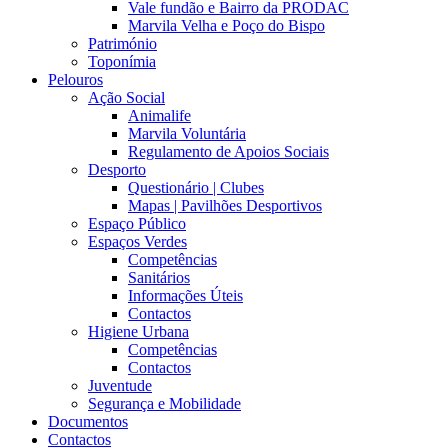
Vale fundão e Bairro da PRODAC
Marvila Velha e Poço do Bispo
Património
Toponímia
Pelouros
Ação Social
Animalife
Marvila Voluntária
Regulamento de Apoios Sociais
Desporto
Questionário | Clubes
Mapas | Pavilhões Desportivos
Espaço Público
Espaços Verdes
Competências
Sanitários
Informações Úteis
Contactos
Higiene Urbana
Competências
Contactos
Juventude
Segurança e Mobilidade
Documentos
Contactos