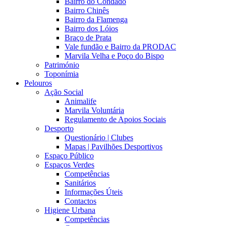
Bairro do Condado
Bairro Chinês
Bairro da Flamenga
Bairro dos Lóios
Braço de Prata
Vale fundão e Bairro da PRODAC
Marvila Velha e Poço do Bispo
Património
Toponímia
Pelouros
Ação Social
Animalife
Marvila Voluntária
Regulamento de Apoios Sociais
Desporto
Questionário | Clubes
Mapas | Pavilhões Desportivos
Espaço Público
Espaços Verdes
Competências
Sanitários
Informações Úteis
Contactos
Higiene Urbana
Competências