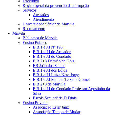
Executivo
Regime geral da prevenção da corrupção
Serviços
Atestados
Atendimento
Universidade Sénior de Marvila
Recrutamento
Marvila
Biblioteca de Marvila
Ensino Público
E.B.1 e J.I Nº 195
E.B.1 e J.I do Armador
E.B.1 e J.I do Condado
E.B 2+3 Damião de Góis
EB João dos Santos
E.B.1 e J.I dos Lóios
E.B.1 e J.I Luiza Neto Jorge
E.B.1 e J.I Manuel Teixeira Gomes
E.B 2+3 de Marvila
E.B.1 e J.I do Condado Professor Agostinho da
Silva
Escola Secundária D.Dinis
Ensino Privado
Associação Ester Janz
Associação Tempo de Mudar