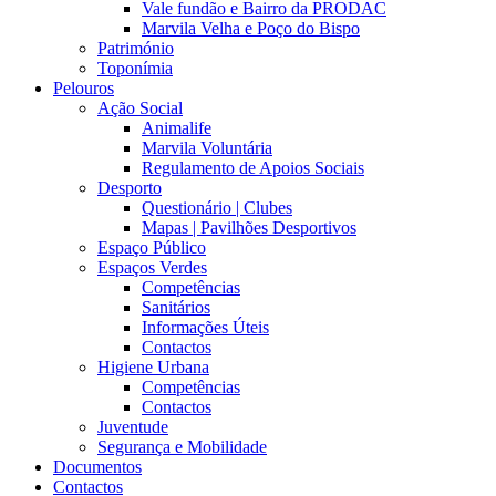
Vale fundão e Bairro da PRODAC
Marvila Velha e Poço do Bispo
Património
Toponímia
Pelouros
Ação Social
Animalife
Marvila Voluntária
Regulamento de Apoios Sociais
Desporto
Questionário | Clubes
Mapas | Pavilhões Desportivos
Espaço Público
Espaços Verdes
Competências
Sanitários
Informações Úteis
Contactos
Higiene Urbana
Competências
Contactos
Juventude
Segurança e Mobilidade
Documentos
Contactos