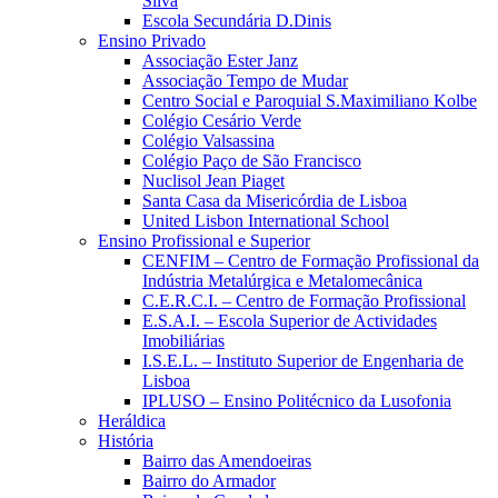
Silva
Escola Secundária D.Dinis
Ensino Privado
Associação Ester Janz
Associação Tempo de Mudar
Centro Social e Paroquial S.Maximiliano Kolbe
Colégio Cesário Verde
Colégio Valsassina
Colégio Paço de São Francisco
Nuclisol Jean Piaget
Santa Casa da Misericórdia de Lisboa
United Lisbon International School
Ensino Profissional e Superior
CENFIM – Centro de Formação Profissional da
Indústria Metalúrgica e Metalomecânica
C.E.R.C.I. – Centro de Formação Profissional
E.S.A.I. – Escola Superior de Actividades
Imobiliárias
I.S.E.L. – Instituto Superior de Engenharia de
Lisboa
IPLUSO – Ensino Politécnico da Lusofonia
Heráldica
História
Bairro das Amendoeiras
Bairro do Armador