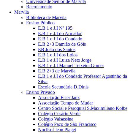
Universidade Sénior de Marvila
Recrutamento
Marvila
Biblioteca de Marvila
Ensino Público
E.B.1 e J.I Nº 195
E.B.1 e J.I do Armador
E.B.1 e J.I do Condado
E.B 2+3 Damião de Góis
EB João dos Santos
E.B.1 e J.I dos Lóios
E.B.1 e J.I Luiza Neto Jorge
E.B.1 e J.I Manuel Teixeira Gomes
E.B 2+3 de Marvila
E.B.1 e J.I do Condado Professor Agostinho da
Silva
Escola Secundária D.Dinis
Ensino Privado
Associação Ester Janz
Associação Tempo de Mudar
Centro Social e Paroquial S.Maximiliano Kolbe
Colégio Cesário Verde
Colégio Valsassina
Colégio Paço de São Francisco
Nuclisol Jean Piaget