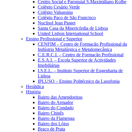
Centro Social e Paroquial S.Maximiliano Kolbe
Colégio Cesário Verde
Colégio Valsassina
Colégio Paço de São Francisco
Nuclisol Jean Piaget
Santa Casa da Misericórdia de Lisboa
United Lisbon International School
Ensino Profissional e Superior
CENFIM – Centro de Formação Profissional da
Indústria Metalúrgica e Metalomecânica
C.E.R.C.I. – Centro de Formação Profissional
E.S.A.I. – Escola Superior de Actividades
Imobiliárias
I.S.E.L. – Instituto Superior de Engenharia de
Lisboa
IPLUSO – Ensino Politécnico da Lusofonia
Heráldica
História
Bairro das Amendoeiras
Bairro do Armador
Bairro do Condado
Bairro Chinês
Bairro da Flamenga
Bairro dos Lóios
Braço de Prata