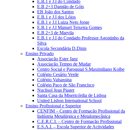
E.B.1 e J.I do Condado
E.B 2+3 Damião de Góis
EB João dos Santos
E.B.1 e J.I dos Lóios
E.B.1 e J.I Luiza Neto Jorge
E.B.1 e J.I Manuel Teixeira Gomes
E.B 2+3 de Marvila
E.B.1 e J.I do Condado Professor Agostinho da
Silva
Escola Secundária D.Dinis
Ensino Privado
Associação Ester Janz
Associação Tempo de Mudar
Centro Social e Paroquial S.Maximiliano Kolbe
Colégio Cesário Verde
Colégio Valsassina
Colégio Paço de São Francisco
Nuclisol Jean Piaget
Santa Casa da Misericórdia de Lisboa
United Lisbon International School
Ensino Profissional e Superior
CENFIM – Centro de Formação Profissional da
Indústria Metalúrgica e Metalomecânica
C.E.R.C.I. – Centro de Formação Profissional
E.S.A.I. – Escola Superior de Actividades