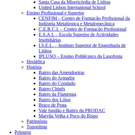
Santa Casa da Misericórdia de Lisboa
United Lisbon International School
Ensino Profissional e Superior
CENFIM – Centro de Formação Profissional da
Indústria Metalúrgica e Metalomecânica
C.E.R.C.I. – Centro de Formação Profissional
E.S.A.I. – Escola Superior de Actividades
Imobiliárias
I.S.E.L. – Instituto Superior de Engenharia de
Lisboa
IPLUSO – Ensino Politécnico da Lusofonia
Heráldica
História
Bairro das Amendoeiras
Bairro do Armador
Bairro do Condado
Bairro Chinês
Bairro da Flamenga
Bairro dos Lóios
Braço de Prata
Vale fundão e Bairro da PRODAC
Marvila Velha e Poço do Bispo
Património
Toponímia
Pelouros