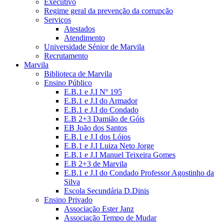
Executivo
Regime geral da prevenção da corrupção
Serviços
Atestados
Atendimento
Universidade Sénior de Marvila
Recrutamento
Marvila
Biblioteca de Marvila
Ensino Público
E.B.1 e J.I Nº 195
E.B.1 e J.I do Armador
E.B.1 e J.I do Condado
E.B 2+3 Damião de Góis
EB João dos Santos
E.B.1 e J.I dos Lóios
E.B.1 e J.I Luiza Neto Jorge
E.B.1 e J.I Manuel Teixeira Gomes
E.B 2+3 de Marvila
E.B.1 e J.I do Condado Professor Agostinho da
Silva
Escola Secundária D.Dinis
Ensino Privado
Associação Ester Janz
Associação Tempo de Mudar