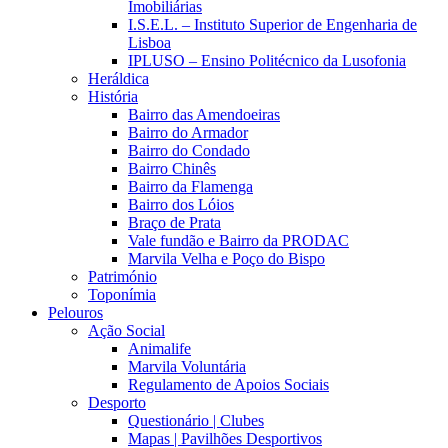
Imobiliárias
I.S.E.L. – Instituto Superior de Engenharia de
Lisboa
IPLUSO – Ensino Politécnico da Lusofonia
Heráldica
História
Bairro das Amendoeiras
Bairro do Armador
Bairro do Condado
Bairro Chinês
Bairro da Flamenga
Bairro dos Lóios
Braço de Prata
Vale fundão e Bairro da PRODAC
Marvila Velha e Poço do Bispo
Património
Toponímia
Pelouros
Ação Social
Animalife
Marvila Voluntária
Regulamento de Apoios Sociais
Desporto
Questionário | Clubes
Mapas | Pavilhões Desportivos