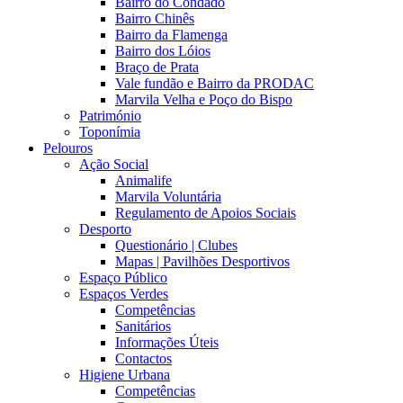
Bairro do Condado
Bairro Chinês
Bairro da Flamenga
Bairro dos Lóios
Braço de Prata
Vale fundão e Bairro da PRODAC
Marvila Velha e Poço do Bispo
Património
Toponímia
Pelouros
Ação Social
Animalife
Marvila Voluntária
Regulamento de Apoios Sociais
Desporto
Questionário | Clubes
Mapas | Pavilhões Desportivos
Espaço Público
Espaços Verdes
Competências
Sanitários
Informações Úteis
Contactos
Higiene Urbana
Competências