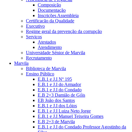
Composição
Documentação
Inscrições Assembleia
Certificação da Qualidade
Executivo
Regime geral da prevenção da corrupção
Serviços
Atestados
Atendimento
Universidade Sénior de Marvila
Recrutamento
Marvila
Biblioteca de Marvila
Ensino Público
E.B.1 e J.I Nº 195
E.B.1 e J.I do Armador
E.B.1 e J.I do Condado
E.B 2+3 Damião de Góis
EB João dos Santos
E.B.1 e J.I dos Lóios
E.B.1 e J.I Luiza Neto Jorge
E.B.1 e J.I Manuel Teixeira Gomes
E.B 2+3 de Marvila
E.B.1 e J.I do Condado Professor Agostinho da