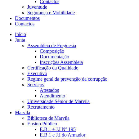
Contactos
Juventude
Segurança e Mobilidade
Documentos
Contactos
Início
Junta
Assembleia de Freguesia
Composição
Documentação
Inscrições Assembleia
Certificação da Qualidade
Executivo
Regime geral da prevenção da corrupção
Serviços
Atestados
Atendimento
Universidade Sénior de Marvila
Recrutamento
Marvila
Biblioteca de Marvila
Ensino Público
E.B.1 e J.I Nº 195
E.B.1 e J.I do Armador