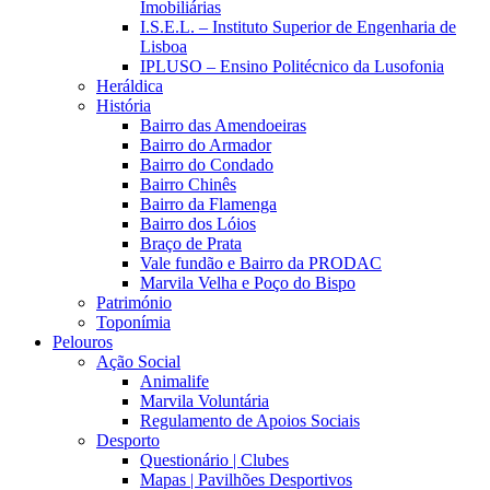
Imobiliárias
I.S.E.L. – Instituto Superior de Engenharia de
Lisboa
IPLUSO – Ensino Politécnico da Lusofonia
Heráldica
História
Bairro das Amendoeiras
Bairro do Armador
Bairro do Condado
Bairro Chinês
Bairro da Flamenga
Bairro dos Lóios
Braço de Prata
Vale fundão e Bairro da PRODAC
Marvila Velha e Poço do Bispo
Património
Toponímia
Pelouros
Ação Social
Animalife
Marvila Voluntária
Regulamento de Apoios Sociais
Desporto
Questionário | Clubes
Mapas | Pavilhões Desportivos