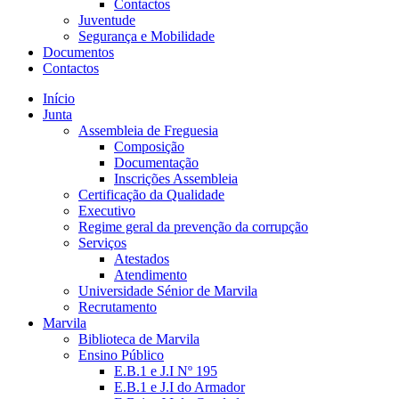
Contactos
Juventude
Segurança e Mobilidade
Documentos
Contactos
Início
Junta
Assembleia de Freguesia
Composição
Documentação
Inscrições Assembleia
Certificação da Qualidade
Executivo
Regime geral da prevenção da corrupção
Serviços
Atestados
Atendimento
Universidade Sénior de Marvila
Recrutamento
Marvila
Biblioteca de Marvila
Ensino Público
E.B.1 e J.I Nº 195
E.B.1 e J.I do Armador