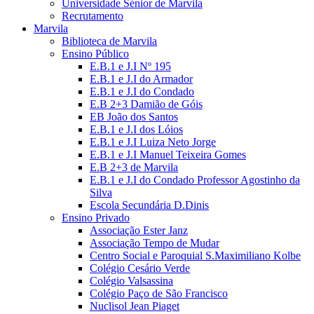
Universidade Sénior de Marvila
Recrutamento
Marvila
Biblioteca de Marvila
Ensino Público
E.B.1 e J.I Nº 195
E.B.1 e J.I do Armador
E.B.1 e J.I do Condado
E.B 2+3 Damião de Góis
EB João dos Santos
E.B.1 e J.I dos Lóios
E.B.1 e J.I Luiza Neto Jorge
E.B.1 e J.I Manuel Teixeira Gomes
E.B 2+3 de Marvila
E.B.1 e J.I do Condado Professor Agostinho da
Silva
Escola Secundária D.Dinis
Ensino Privado
Associação Ester Janz
Associação Tempo de Mudar
Centro Social e Paroquial S.Maximiliano Kolbe
Colégio Cesário Verde
Colégio Valsassina
Colégio Paço de São Francisco
Nuclisol Jean Piaget