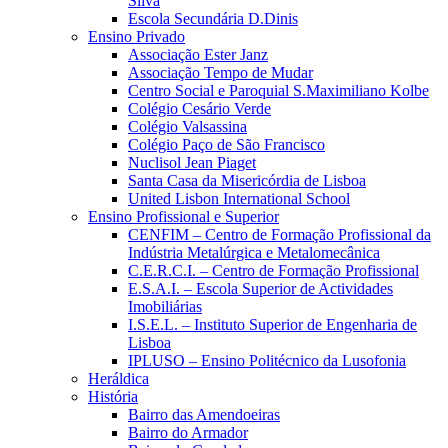
Silva
Escola Secundária D.Dinis
Ensino Privado
Associação Ester Janz
Associação Tempo de Mudar
Centro Social e Paroquial S.Maximiliano Kolbe
Colégio Cesário Verde
Colégio Valsassina
Colégio Paço de São Francisco
Nuclisol Jean Piaget
Santa Casa da Misericórdia de Lisboa
United Lisbon International School
Ensino Profissional e Superior
CENFIM – Centro de Formação Profissional da
Indústria Metalúrgica e Metalomecânica
C.E.R.C.I. – Centro de Formação Profissional
E.S.A.I. – Escola Superior de Actividades
Imobiliárias
I.S.E.L. – Instituto Superior de Engenharia de
Lisboa
IPLUSO – Ensino Politécnico da Lusofonia
Heráldica
História
Bairro das Amendoeiras
Bairro do Armador