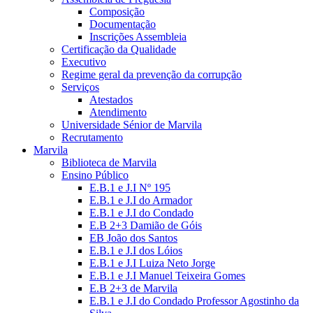
Composição
Documentação
Inscrições Assembleia
Certificação da Qualidade
Executivo
Regime geral da prevenção da corrupção
Serviços
Atestados
Atendimento
Universidade Sénior de Marvila
Recrutamento
Marvila
Biblioteca de Marvila
Ensino Público
E.B.1 e J.I Nº 195
E.B.1 e J.I do Armador
E.B.1 e J.I do Condado
E.B 2+3 Damião de Góis
EB João dos Santos
E.B.1 e J.I dos Lóios
E.B.1 e J.I Luiza Neto Jorge
E.B.1 e J.I Manuel Teixeira Gomes
E.B 2+3 de Marvila
E.B.1 e J.I do Condado Professor Agostinho da