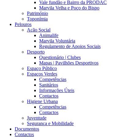
Vale fundão e Bairro da PRODAC
Marvila Velha e Poço do Bispo
Património
Toponímia
Pelouros
Ação Social
Animalife
Marvila Voluntária
Regulamento de Apoios Sociais
Desporto
Questionário | Clubes
Mapas | Pavilhões Desportivos
Espaço Público
Espaços Verdes
Competências
Sanitários
Informações Úteis
Contactos
Higiene Urbana
Competências
Contactos
Juventude
Segurança e Mobilidade
Documentos
Contactos