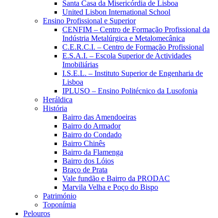
Santa Casa da Misericórdia de Lisboa
United Lisbon International School
Ensino Profissional e Superior
CENFIM – Centro de Formação Profissional da
Indústria Metalúrgica e Metalomecânica
C.E.R.C.I. – Centro de Formação Profissional
E.S.A.I. – Escola Superior de Actividades
Imobiliárias
I.S.E.L. – Instituto Superior de Engenharia de
Lisboa
IPLUSO – Ensino Politécnico da Lusofonia
Heráldica
História
Bairro das Amendoeiras
Bairro do Armador
Bairro do Condado
Bairro Chinês
Bairro da Flamenga
Bairro dos Lóios
Braço de Prata
Vale fundão e Bairro da PRODAC
Marvila Velha e Poço do Bispo
Património
Toponímia
Pelouros