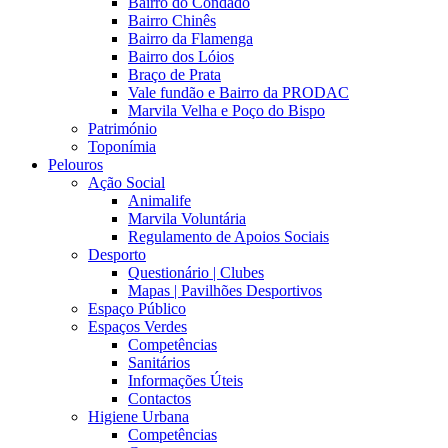
Bairro do Condado
Bairro Chinês
Bairro da Flamenga
Bairro dos Lóios
Braço de Prata
Vale fundão e Bairro da PRODAC
Marvila Velha e Poço do Bispo
Património
Toponímia
Pelouros
Ação Social
Animalife
Marvila Voluntária
Regulamento de Apoios Sociais
Desporto
Questionário | Clubes
Mapas | Pavilhões Desportivos
Espaço Público
Espaços Verdes
Competências
Sanitários
Informações Úteis
Contactos
Higiene Urbana
Competências