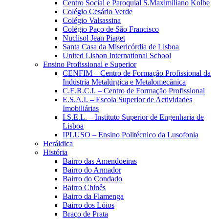
Centro Social e Paroquial S.Maximiliano Kolbe
Colégio Cesário Verde
Colégio Valsassina
Colégio Paço de São Francisco
Nuclisol Jean Piaget
Santa Casa da Misericórdia de Lisboa
United Lisbon International School
Ensino Profissional e Superior
CENFIM – Centro de Formação Profissional da
Indústria Metalúrgica e Metalomecânica
C.E.R.C.I. – Centro de Formação Profissional
E.S.A.I. – Escola Superior de Actividades
Imobiliárias
I.S.E.L. – Instituto Superior de Engenharia de
Lisboa
IPLUSO – Ensino Politécnico da Lusofonia
Heráldica
História
Bairro das Amendoeiras
Bairro do Armador
Bairro do Condado
Bairro Chinês
Bairro da Flamenga
Bairro dos Lóios
Braço de Prata