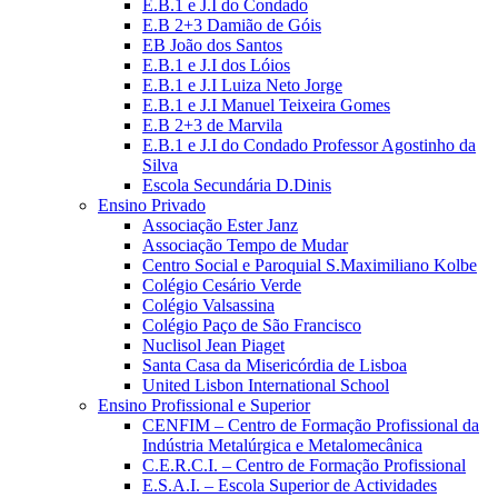
E.B.1 e J.I do Condado
E.B 2+3 Damião de Góis
EB João dos Santos
E.B.1 e J.I dos Lóios
E.B.1 e J.I Luiza Neto Jorge
E.B.1 e J.I Manuel Teixeira Gomes
E.B 2+3 de Marvila
E.B.1 e J.I do Condado Professor Agostinho da
Silva
Escola Secundária D.Dinis
Ensino Privado
Associação Ester Janz
Associação Tempo de Mudar
Centro Social e Paroquial S.Maximiliano Kolbe
Colégio Cesário Verde
Colégio Valsassina
Colégio Paço de São Francisco
Nuclisol Jean Piaget
Santa Casa da Misericórdia de Lisboa
United Lisbon International School
Ensino Profissional e Superior
CENFIM – Centro de Formação Profissional da
Indústria Metalúrgica e Metalomecânica
C.E.R.C.I. – Centro de Formação Profissional
E.S.A.I. – Escola Superior de Actividades