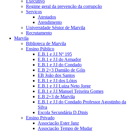
Executivo
Regime geral da prevenção da corrupção
Serviços
Atestados
Atendimento
Universidade Sénior de Marvila
Recrutamento
Marvila
Biblioteca de Marvila
Ensino Público
E.B.1 e J.I Nº 195
E.B.1 e J.I do Armador
E.B.1 e J.I do Condado
E.B 2+3 Damião de Góis
EB João dos Santos
E.B.1 e J.I dos Lóios
E.B.1 e J.I Luiza Neto Jorge
E.B.1 e J.I Manuel Teixeira Gomes
E.B 2+3 de Marvila
E.B.1 e J.I do Condado Professor Agostinho da
Silva
Escola Secundária D.Dinis
Ensino Privado
Associação Ester Janz
Associação Tempo de Mudar