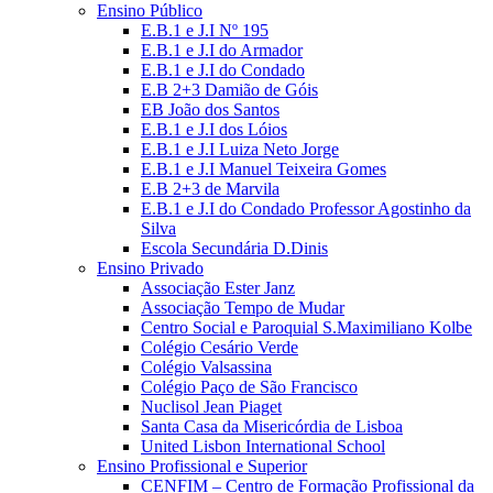
Ensino Público
E.B.1 e J.I Nº 195
E.B.1 e J.I do Armador
E.B.1 e J.I do Condado
E.B 2+3 Damião de Góis
EB João dos Santos
E.B.1 e J.I dos Lóios
E.B.1 e J.I Luiza Neto Jorge
E.B.1 e J.I Manuel Teixeira Gomes
E.B 2+3 de Marvila
E.B.1 e J.I do Condado Professor Agostinho da
Silva
Escola Secundária D.Dinis
Ensino Privado
Associação Ester Janz
Associação Tempo de Mudar
Centro Social e Paroquial S.Maximiliano Kolbe
Colégio Cesário Verde
Colégio Valsassina
Colégio Paço de São Francisco
Nuclisol Jean Piaget
Santa Casa da Misericórdia de Lisboa
United Lisbon International School
Ensino Profissional e Superior
CENFIM – Centro de Formação Profissional da