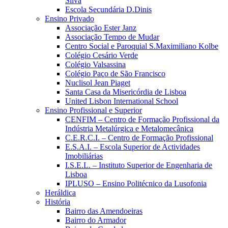
Silva
Escola Secundária D.Dinis
Ensino Privado
Associação Ester Janz
Associação Tempo de Mudar
Centro Social e Paroquial S.Maximiliano Kolbe
Colégio Cesário Verde
Colégio Valsassina
Colégio Paço de São Francisco
Nuclisol Jean Piaget
Santa Casa da Misericórdia de Lisboa
United Lisbon International School
Ensino Profissional e Superior
CENFIM – Centro de Formação Profissional da
Indústria Metalúrgica e Metalomecânica
C.E.R.C.I. – Centro de Formação Profissional
E.S.A.I. – Escola Superior de Actividades
Imobiliárias
I.S.E.L. – Instituto Superior de Engenharia de
Lisboa
IPLUSO – Ensino Politécnico da Lusofonia
Heráldica
História
Bairro das Amendoeiras
Bairro do Armador