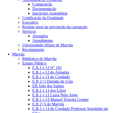
Composição
Documentação
Inscrições Assembleia
Certificação da Qualidade
Executivo
Regime geral da prevenção da corrupção
Serviços
Atestados
Atendimento
Universidade Sénior de Marvila
Recrutamento
Marvila
Biblioteca de Marvila
Ensino Público
E.B.1 e J.I Nº 195
E.B.1 e J.I do Armador
E.B.1 e J.I do Condado
E.B 2+3 Damião de Góis
EB João dos Santos
E.B.1 e J.I dos Lóios
E.B.1 e J.I Luiza Neto Jorge
E.B.1 e J.I Manuel Teixeira Gomes
E.B 2+3 de Marvila
E.B.1 e J.I do Condado Professor Agostinho da