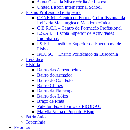
Santa Casa da Misericórdia de Lisboa
United Lisbon International School
Ensino Profissional e Superior
CENFIM – Centro de Formação Profissional da
Indústria Metalúrgica e Metalomecânica
C.E.R.C.I. – Centro de Formação Profissional
E.S.A.I. – Escola Superior de Actividades
Imobiliárias
I.S.E.L. – Instituto Superior de Engenharia de
Lisboa
IPLUSO – Ensino Politécnico da Lusofonia
Heráldica
História
Bairro das Amendoeiras
Bairro do Armador
Bairro do Condado
Bairro Chinês
Bairro da Flamenga
Bairro dos Lóios
Braço de Prata
Vale fundão e Bairro da PRODAC
Marvila Velha e Poço do Bispo
Património
Toponímia
Pelouros