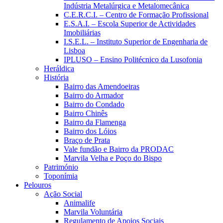
Indústria Metalúrgica e Metalomecânica
C.E.R.C.I. – Centro de Formação Profissional
E.S.A.I. – Escola Superior de Actividades
Imobiliárias
I.S.E.L. – Instituto Superior de Engenharia de
Lisboa
IPLUSO – Ensino Politécnico da Lusofonia
Heráldica
História
Bairro das Amendoeiras
Bairro do Armador
Bairro do Condado
Bairro Chinês
Bairro da Flamenga
Bairro dos Lóios
Braço de Prata
Vale fundão e Bairro da PRODAC
Marvila Velha e Poço do Bispo
Património
Toponímia
Pelouros
Ação Social
Animalife
Marvila Voluntária
Regulamento de Apoios Sociais