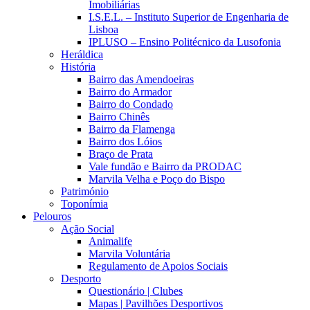
Imobiliárias
I.S.E.L. – Instituto Superior de Engenharia de
Lisboa
IPLUSO – Ensino Politécnico da Lusofonia
Heráldica
História
Bairro das Amendoeiras
Bairro do Armador
Bairro do Condado
Bairro Chinês
Bairro da Flamenga
Bairro dos Lóios
Braço de Prata
Vale fundão e Bairro da PRODAC
Marvila Velha e Poço do Bispo
Património
Toponímia
Pelouros
Ação Social
Animalife
Marvila Voluntária
Regulamento de Apoios Sociais
Desporto
Questionário | Clubes
Mapas | Pavilhões Desportivos