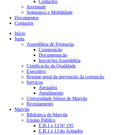
Contactos
Juventude
Segurança e Mobilidade
Documentos
Contactos
Início
Junta
Assembleia de Freguesia
Composição
Documentação
Inscrições Assembleia
Certificação da Qualidade
Executivo
Regime geral da prevenção da corrupção
Serviços
Atestados
Atendimento
Universidade Sénior de Marvila
Recrutamento
Marvila
Biblioteca de Marvila
Ensino Público
E.B.1 e J.I Nº 195
E.B.1 e J.I do Armador