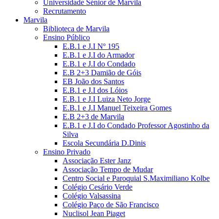
Universidade Sénior de Marvila
Recrutamento
Marvila
Biblioteca de Marvila
Ensino Público
E.B.1 e J.I Nº 195
E.B.1 e J.I do Armador
E.B.1 e J.I do Condado
E.B 2+3 Damião de Góis
EB João dos Santos
E.B.1 e J.I dos Lóios
E.B.1 e J.I Luiza Neto Jorge
E.B.1 e J.I Manuel Teixeira Gomes
E.B 2+3 de Marvila
E.B.1 e J.I do Condado Professor Agostinho da
Silva
Escola Secundária D.Dinis
Ensino Privado
Associação Ester Janz
Associação Tempo de Mudar
Centro Social e Paroquial S.Maximiliano Kolbe
Colégio Cesário Verde
Colégio Valsassina
Colégio Paço de São Francisco
Nuclisol Jean Piaget