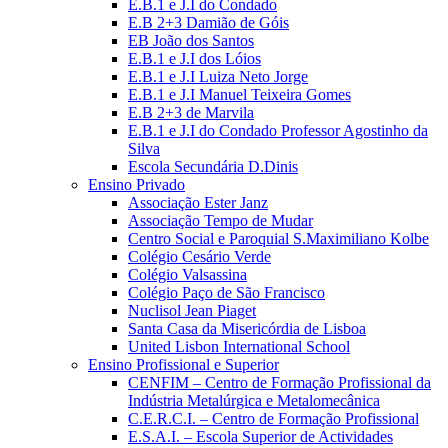
E.B.1 e J.I do Condado
E.B 2+3 Damião de Góis
EB João dos Santos
E.B.1 e J.I dos Lóios
E.B.1 e J.I Luiza Neto Jorge
E.B.1 e J.I Manuel Teixeira Gomes
E.B 2+3 de Marvila
E.B.1 e J.I do Condado Professor Agostinho da
Silva
Escola Secundária D.Dinis
Ensino Privado
Associação Ester Janz
Associação Tempo de Mudar
Centro Social e Paroquial S.Maximiliano Kolbe
Colégio Cesário Verde
Colégio Valsassina
Colégio Paço de São Francisco
Nuclisol Jean Piaget
Santa Casa da Misericórdia de Lisboa
United Lisbon International School
Ensino Profissional e Superior
CENFIM – Centro de Formação Profissional da
Indústria Metalúrgica e Metalomecânica
C.E.R.C.I. – Centro de Formação Profissional
E.S.A.I. – Escola Superior de Actividades