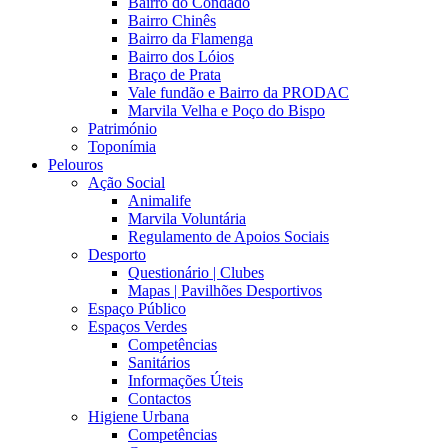
Bairro do Condado
Bairro Chinês
Bairro da Flamenga
Bairro dos Lóios
Braço de Prata
Vale fundão e Bairro da PRODAC
Marvila Velha e Poço do Bispo
Património
Toponímia
Pelouros
Ação Social
Animalife
Marvila Voluntária
Regulamento de Apoios Sociais
Desporto
Questionário | Clubes
Mapas | Pavilhões Desportivos
Espaço Público
Espaços Verdes
Competências
Sanitários
Informações Úteis
Contactos
Higiene Urbana
Competências