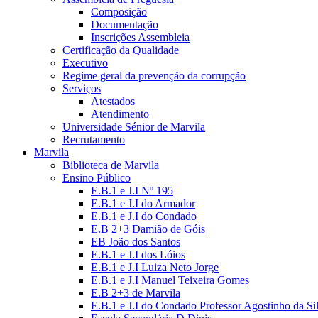
Composição
Documentação
Inscrições Assembleia
Certificação da Qualidade
Executivo
Regime geral da prevenção da corrupção
Serviços
Atestados
Atendimento
Universidade Sénior de Marvila
Recrutamento
Marvila
Biblioteca de Marvila
Ensino Público
E.B.1 e J.I Nº 195
E.B.1 e J.I do Armador
E.B.1 e J.I do Condado
E.B 2+3 Damião de Góis
EB João dos Santos
E.B.1 e J.I dos Lóios
E.B.1 e J.I Luiza Neto Jorge
E.B.1 e J.I Manuel Teixeira Gomes
E.B 2+3 de Marvila
E.B.1 e J.I do Condado Professor Agostinho da Si