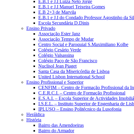
E.B.1 e J.I Luiza Neto Jorge
E.B.1 e J.I Manuel Teixeira Gomes
E.B 2+3 de Marvila
E.B.1 e J.I do Condado Professor Agostinho da Si
Escola Secundária D.Dinis
Ensino Privado
Associação Ester Janz
Associação Tempo de Mudar
Centro Social e Paroquial S.Maximiliano Kolbe
Colégio Cesário Verde
Colégio Valsassina
Colégio Paço de São Francisco
Nuclisol Jean Piaget
Santa Casa da Misericórdia de Lisboa
United Lisbon International School
Ensino Profissional e Superior
CENFIM – Centro de Formação Profissional da In
C.E.R.C.I. – Centro de Formação Profissional
E.S.A.I. – Escola Superior de Actividades Imobiliá
I.S.E.L. – Instituto Superior de Engenharia de Lis
IPLUSO – Ensino Politécnico da Lusofonia
Heráldica
História
Bairro das Amendoeiras
Bairro do Armador