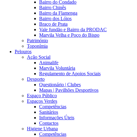
Bairro do Condado
Bairro Chinês
Bairro da Flamenga
Bairro dos Lóios
Braço de Prata
Vale fundão e Bairro da PRODAC
Marvila Velha e Poço do Bispo
Património
Toponímia
Pelouros
Ação Social
Animalife
Marvila Voluntária
Regulamento de Apoios Sociais
Desporto
Questionário | Clubes
Mapas | Pavilhões Desportivos
Espaço Público
Espaços Verdes
Competências
Sanitários
Informações Úteis
Contactos
Higiene Urbana
Competências