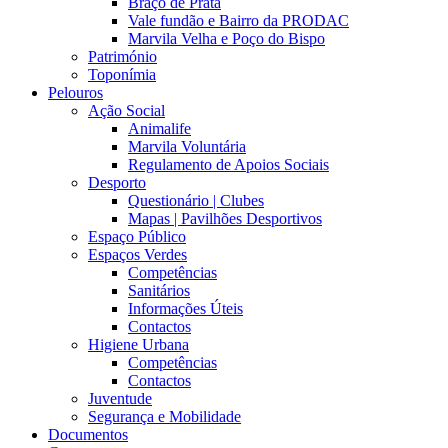
Braço de Prata
Vale fundão e Bairro da PRODAC
Marvila Velha e Poço do Bispo
Património
Toponímia
Pelouros
Ação Social
Animalife
Marvila Voluntária
Regulamento de Apoios Sociais
Desporto
Questionário | Clubes
Mapas | Pavilhões Desportivos
Espaço Público
Espaços Verdes
Competências
Sanitários
Informações Úteis
Contactos
Higiene Urbana
Competências
Contactos
Juventude
Segurança e Mobilidade
Documentos