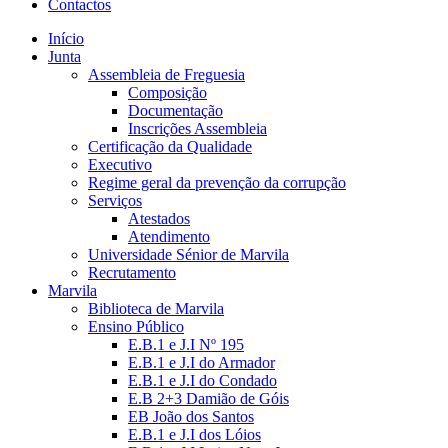
Contactos
Início
Junta
Assembleia de Freguesia
Composição
Documentação
Inscrições Assembleia
Certificação da Qualidade
Executivo
Regime geral da prevenção da corrupção
Serviços
Atestados
Atendimento
Universidade Sénior de Marvila
Recrutamento
Marvila
Biblioteca de Marvila
Ensino Público
E.B.1 e J.I Nº 195
E.B.1 e J.I do Armador
E.B.1 e J.I do Condado
E.B 2+3 Damião de Góis
EB João dos Santos
E.B.1 e J.I dos Lóios