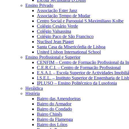
Escola Secundária D.Dinis
Ensino Privado
Associação Ester Janz
Associação Tempo de Mudar
Centro Social e Paroquial S.Maximiliano Kolbe
Colégio Cesário Verde
Colégio Valsassina
Colégio Paço de São Francisco
Nuclisol Jean Piaget
Santa Casa da Misericórdia de Lisboa
United Lisbon International School
Ensino Profissional e Superior
CENFIM – Centro de Formação Profissional da In
C.E.R.C.I. – Centro de Formação Profissional
E.S.A.I. – Escola Superior de Actividades Imobiliá
I.S.E.L. – Instituto Superior de Engenharia de Lis
IPLUSO – Ensino Politécnico da Lusofonia
Heráldica
História
Bairro das Amendoeiras
Bairro do Armador
Bairro do Condado
Bairro Chinês
Bairro da Flamenga
Bairro dos Lóios