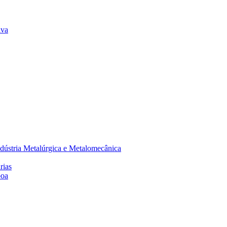
lva
dústria Metalúrgica e Metalomecânica
rias
boa