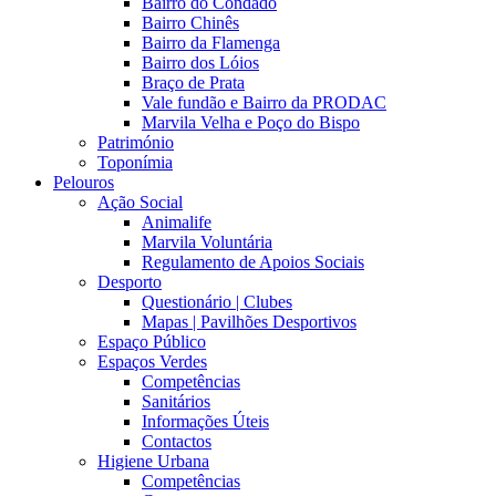
Bairro do Condado
Bairro Chinês
Bairro da Flamenga
Bairro dos Lóios
Braço de Prata
Vale fundão e Bairro da PRODAC
Marvila Velha e Poço do Bispo
Património
Toponímia
Pelouros
Ação Social
Animalife
Marvila Voluntária
Regulamento de Apoios Sociais
Desporto
Questionário | Clubes
Mapas | Pavilhões Desportivos
Espaço Público
Espaços Verdes
Competências
Sanitários
Informações Úteis
Contactos
Higiene Urbana
Competências