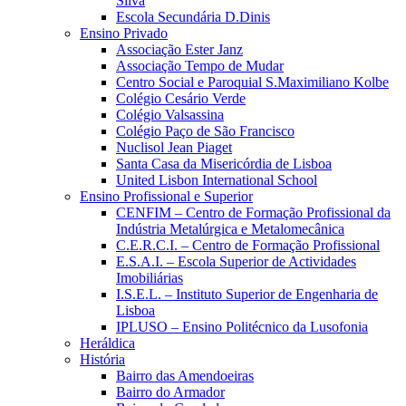
Silva
Escola Secundária D.Dinis
Ensino Privado
Associação Ester Janz
Associação Tempo de Mudar
Centro Social e Paroquial S.Maximiliano Kolbe
Colégio Cesário Verde
Colégio Valsassina
Colégio Paço de São Francisco
Nuclisol Jean Piaget
Santa Casa da Misericórdia de Lisboa
United Lisbon International School
Ensino Profissional e Superior
CENFIM – Centro de Formação Profissional da
Indústria Metalúrgica e Metalomecânica
C.E.R.C.I. – Centro de Formação Profissional
E.S.A.I. – Escola Superior de Actividades
Imobiliárias
I.S.E.L. – Instituto Superior de Engenharia de
Lisboa
IPLUSO – Ensino Politécnico da Lusofonia
Heráldica
História
Bairro das Amendoeiras
Bairro do Armador