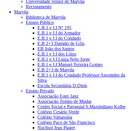
Universidade Sénior de Marvila
Recrutamento
Marvila
Biblioteca de Marvila
Ensino Público
E.B.1 e J.I Nº 195
E.B.1 e J.I do Armador
E.B.1 e J.I do Condado
E.B 2+3 Damião de Góis
EB João dos Santos
E.B.1 e J.I dos Lóios
E.B.1 e J.I Luiza Neto Jorge
E.B.1 e J.I Manuel Teixeira Gomes
E.B 2+3 de Marvila
E.B.1 e J.I do Condado Professor Agostinho da
Silva
Escola Secundária D.Dinis
Ensino Privado
Associação Ester Janz
Associação Tempo de Mudar
Centro Social e Paroquial S.Maximiliano Kolbe
Colégio Cesário Verde
Colégio Valsassina
Colégio Paço de São Francisco
Nuclisol Jean Piaget