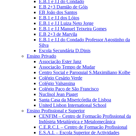
E.B.1 e J.I do Condado
E.B 2+3 Damião de Góis
EB João dos Santos
E.B.1 e J.I dos Lóios
E.B.1 e J.I Luiza Neto Jorge
E.B.1 e J.I Manuel Teixeira Gomes
E.B 2+3 de Marvila
E.B.1 e J.I do Condado Professor Agostinho da
Silva
Escola Secundária D.Dinis
Ensino Privado
Associação Ester Janz
Associação Tempo de Mudar
Centro Social e Paroquial S.Maximiliano Kolbe
Colégio Cesário Verde
Colégio Valsassina
Colégio Paço de São Francisco
Nuclisol Jean Piaget
Santa Casa da Misericórdia de Lisboa
United Lisbon International School
Ensino Profissional e Superior
CENFIM – Centro de Formação Profissional da
Indústria Metalúrgica e Metalomecânica
C.E.R.C.I. – Centro de Formação Profissional
E.S.A.I. – Escola Superior de Actividades