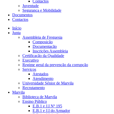
Contactos
Juventude
Segurança e Mobilidade
Documentos
Contactos
Início
Junta
Assembleia de Freguesia
Composição
Documentação
Inscrições Assembleia
Certificação da Qualidade
Executivo
Regime geral da prevenção da corrupção
Serviços
Atestados
Atendimento
Universidade Sénior de Marvila
Recrutamento
Marvila
Biblioteca de Marvila
Ensino Público
E.B.1 e J.I Nº 195
E.B.1 e J.I do Armador