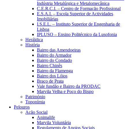
Indústria Metalúrgica e Metalomecânica
C.E.R.C.I. – Centro de Formação Profissional
E.S.A.I. – Escola Superior de Actividades
Imobiliárias
I.S.E.L. – Instituto Superior de Engenharia de
Lisboa
IPLUSO – Ensino Politécnico da Lusofonia
Heráldica
História
Bairro das Amendoeiras
Bairro do Armador
Bairro do Condado
Bairro Chinês
Bairro da Flamenga
Bairro dos Lóios
Braço de Prata
Vale fundão e Bairro da PRODAC
Marvila Velha e Poço do Bispo
Património
Toponímia
Pelouros
Ação Social
Animalife
Marvila Voluntária
Regulamento de Apoios Sociais