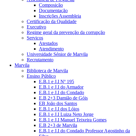
Composição
Documentação
Inscrições Assembleia
Certificação da Qualidade
Executivo
Regime geral da prevenção da corrupção
Serviços
Atestados
Atendimento
Universidade Sénior de Marvila
Recrutamento
Marvila
Biblioteca de Marvila
Ensino Público
E.B.1 e J.I Nº 195
E.B.1 e J.I do Armador
E.B.1 e J.I do Condado
E.B 2+3 Damião de Góis
EB João dos Santos
E.B.1 e J.I dos Lóios
E.B.1 e J.I Luiza Neto Jorge
E.B.1 e J.I Manuel Teixeira Gomes
E.B 2+3 de Marvila
E.B.1 e J.I do Condado Professor Agostinho da