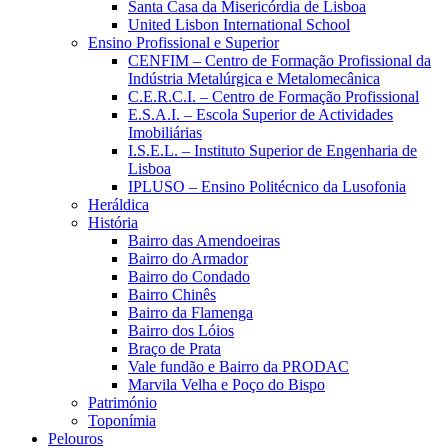
Santa Casa da Misericórdia de Lisboa
United Lisbon International School
Ensino Profissional e Superior
CENFIM – Centro de Formação Profissional da
Indústria Metalúrgica e Metalomecânica
C.E.R.C.I. – Centro de Formação Profissional
E.S.A.I. – Escola Superior de Actividades
Imobiliárias
I.S.E.L. – Instituto Superior de Engenharia de
Lisboa
IPLUSO – Ensino Politécnico da Lusofonia
Heráldica
História
Bairro das Amendoeiras
Bairro do Armador
Bairro do Condado
Bairro Chinês
Bairro da Flamenga
Bairro dos Lóios
Braço de Prata
Vale fundão e Bairro da PRODAC
Marvila Velha e Poço do Bispo
Património
Toponímia
Pelouros