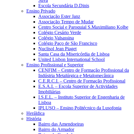
Silva
Escola Secundária D.Dinis
Ensino Privado
Associação Ester Janz
Associação Tempo de Mudar
Centro Social e Paroquial S.Maximiliano Kolbe
Colégio Cesário Verde
Colégio Valsassina
Colégio Paço de São Francisco
Nuclisol Jean Piaget
Santa Casa da Misericórdia de Lisboa
United Lisbon International School
Ensino Profissional e Superior
CENFIM – Centro de Formação Profissional da
Indústria Metalúrgica e Metalomecânica
C.E.R.C.I. – Centro de Formação Profissional
E.S.A.I. – Escola Superior de Actividades
Imobiliárias
I.S.E.L. – Instituto Superior de Engenharia de
Lisboa
IPLUSO – Ensino Politécnico da Lusofonia
Heráldica
História
Bairro das Amendoeiras
Bairro do Armador