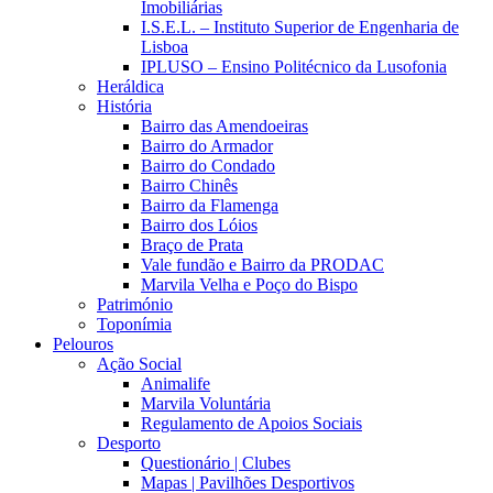
Imobiliárias
I.S.E.L. – Instituto Superior de Engenharia de
Lisboa
IPLUSO – Ensino Politécnico da Lusofonia
Heráldica
História
Bairro das Amendoeiras
Bairro do Armador
Bairro do Condado
Bairro Chinês
Bairro da Flamenga
Bairro dos Lóios
Braço de Prata
Vale fundão e Bairro da PRODAC
Marvila Velha e Poço do Bispo
Património
Toponímia
Pelouros
Ação Social
Animalife
Marvila Voluntária
Regulamento de Apoios Sociais
Desporto
Questionário | Clubes
Mapas | Pavilhões Desportivos