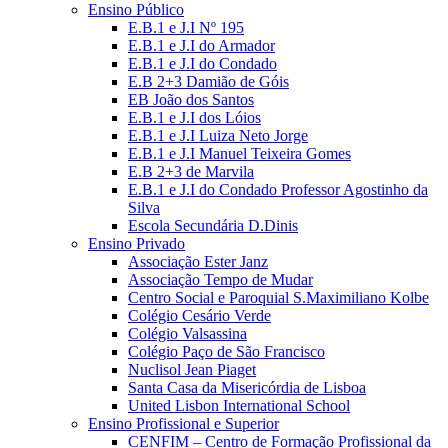
Ensino Público
E.B.1 e J.I Nº 195
E.B.1 e J.I do Armador
E.B.1 e J.I do Condado
E.B 2+3 Damião de Góis
EB João dos Santos
E.B.1 e J.I dos Lóios
E.B.1 e J.I Luiza Neto Jorge
E.B.1 e J.I Manuel Teixeira Gomes
E.B 2+3 de Marvila
E.B.1 e J.I do Condado Professor Agostinho da
Silva
Escola Secundária D.Dinis
Ensino Privado
Associação Ester Janz
Associação Tempo de Mudar
Centro Social e Paroquial S.Maximiliano Kolbe
Colégio Cesário Verde
Colégio Valsassina
Colégio Paço de São Francisco
Nuclisol Jean Piaget
Santa Casa da Misericórdia de Lisboa
United Lisbon International School
Ensino Profissional e Superior
CENFIM – Centro de Formação Profissional da