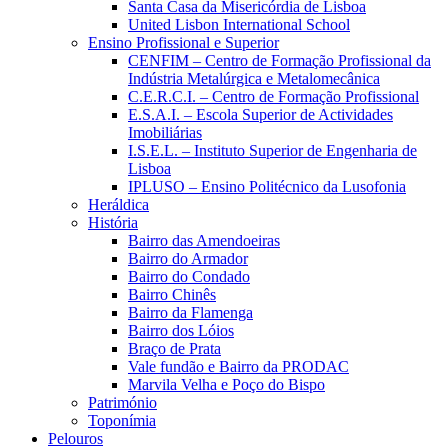
Santa Casa da Misericórdia de Lisboa
United Lisbon International School
Ensino Profissional e Superior
CENFIM – Centro de Formação Profissional da
Indústria Metalúrgica e Metalomecânica
C.E.R.C.I. – Centro de Formação Profissional
E.S.A.I. – Escola Superior de Actividades
Imobiliárias
I.S.E.L. – Instituto Superior de Engenharia de
Lisboa
IPLUSO – Ensino Politécnico da Lusofonia
Heráldica
História
Bairro das Amendoeiras
Bairro do Armador
Bairro do Condado
Bairro Chinês
Bairro da Flamenga
Bairro dos Lóios
Braço de Prata
Vale fundão e Bairro da PRODAC
Marvila Velha e Poço do Bispo
Património
Toponímia
Pelouros