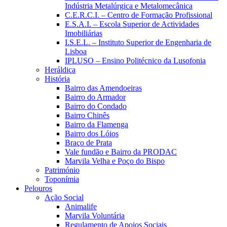
Indústria Metalúrgica e Metalomecânica
C.E.R.C.I. – Centro de Formação Profissional
E.S.A.I. – Escola Superior de Actividades
Imobiliárias
I.S.E.L. – Instituto Superior de Engenharia de
Lisboa
IPLUSO – Ensino Politécnico da Lusofonia
Heráldica
História
Bairro das Amendoeiras
Bairro do Armador
Bairro do Condado
Bairro Chinês
Bairro da Flamenga
Bairro dos Lóios
Braço de Prata
Vale fundão e Bairro da PRODAC
Marvila Velha e Poço do Bispo
Património
Toponímia
Pelouros
Ação Social
Animalife
Marvila Voluntária
Regulamento de Apoios Sociais