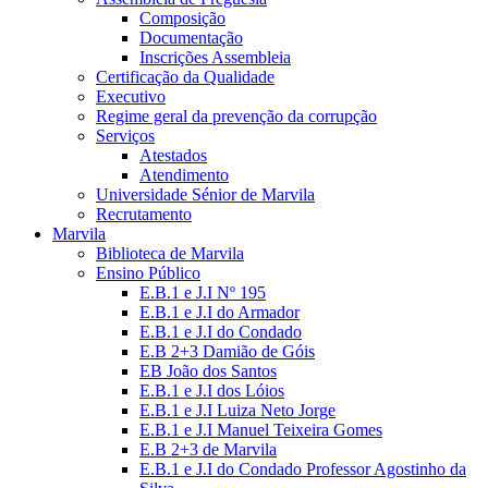
Composição
Documentação
Inscrições Assembleia
Certificação da Qualidade
Executivo
Regime geral da prevenção da corrupção
Serviços
Atestados
Atendimento
Universidade Sénior de Marvila
Recrutamento
Marvila
Biblioteca de Marvila
Ensino Público
E.B.1 e J.I Nº 195
E.B.1 e J.I do Armador
E.B.1 e J.I do Condado
E.B 2+3 Damião de Góis
EB João dos Santos
E.B.1 e J.I dos Lóios
E.B.1 e J.I Luiza Neto Jorge
E.B.1 e J.I Manuel Teixeira Gomes
E.B 2+3 de Marvila
E.B.1 e J.I do Condado Professor Agostinho da