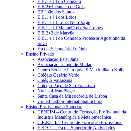
E.B.1 e J.I do Condado
E.B 2+3 Damião de Góis
EB João dos Santos
E.B.1 e J.I dos Lóios
E.B.1 e J.I Luiza Neto Jorge
E.B.1 e J.I Manuel Teixeira Gomes
E.B 2+3 de Marvila
E.B.1 e J.I do Condado Professor Agostinho da
Silva
Escola Secundária D.Dinis
Ensino Privado
Associação Ester Janz
Associação Tempo de Mudar
Centro Social e Paroquial S.Maximiliano Kolbe
Colégio Cesário Verde
Colégio Valsassina
Colégio Paço de São Francisco
Nuclisol Jean Piaget
Santa Casa da Misericórdia de Lisboa
United Lisbon International School
Ensino Profissional e Superior
CENFIM – Centro de Formação Profissional da
Indústria Metalúrgica e Metalomecânica
C.E.R.C.I. – Centro de Formação Profissional
E.S.A.I. – Escola Superior de Actividades