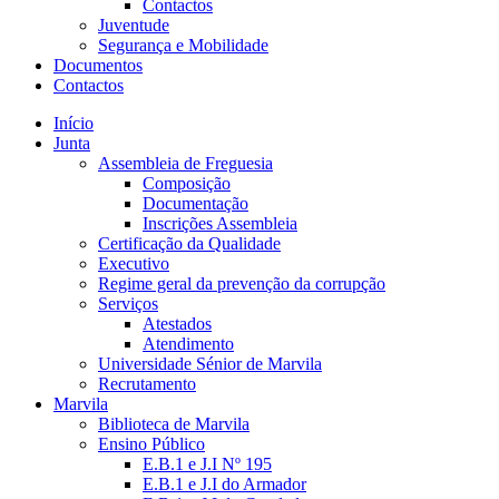
Contactos
Juventude
Segurança e Mobilidade
Documentos
Contactos
Início
Junta
Assembleia de Freguesia
Composição
Documentação
Inscrições Assembleia
Certificação da Qualidade
Executivo
Regime geral da prevenção da corrupção
Serviços
Atestados
Atendimento
Universidade Sénior de Marvila
Recrutamento
Marvila
Biblioteca de Marvila
Ensino Público
E.B.1 e J.I Nº 195
E.B.1 e J.I do Armador