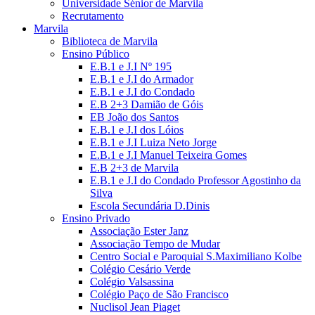
Universidade Sénior de Marvila
Recrutamento
Marvila
Biblioteca de Marvila
Ensino Público
E.B.1 e J.I Nº 195
E.B.1 e J.I do Armador
E.B.1 e J.I do Condado
E.B 2+3 Damião de Góis
EB João dos Santos
E.B.1 e J.I dos Lóios
E.B.1 e J.I Luiza Neto Jorge
E.B.1 e J.I Manuel Teixeira Gomes
E.B 2+3 de Marvila
E.B.1 e J.I do Condado Professor Agostinho da
Silva
Escola Secundária D.Dinis
Ensino Privado
Associação Ester Janz
Associação Tempo de Mudar
Centro Social e Paroquial S.Maximiliano Kolbe
Colégio Cesário Verde
Colégio Valsassina
Colégio Paço de São Francisco
Nuclisol Jean Piaget