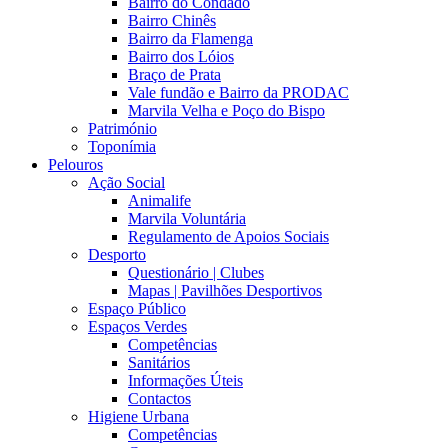
Bairro do Condado
Bairro Chinês
Bairro da Flamenga
Bairro dos Lóios
Braço de Prata
Vale fundão e Bairro da PRODAC
Marvila Velha e Poço do Bispo
Património
Toponímia
Pelouros
Ação Social
Animalife
Marvila Voluntária
Regulamento de Apoios Sociais
Desporto
Questionário | Clubes
Mapas | Pavilhões Desportivos
Espaço Público
Espaços Verdes
Competências
Sanitários
Informações Úteis
Contactos
Higiene Urbana
Competências