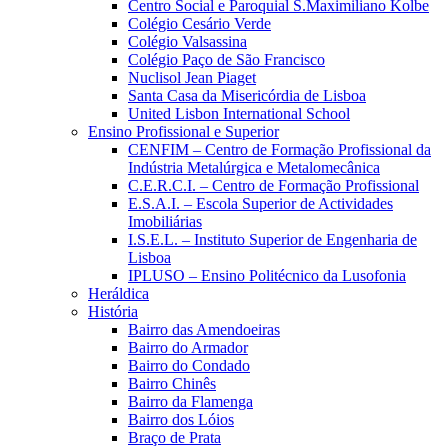
Centro Social e Paroquial S.Maximiliano Kolbe
Colégio Cesário Verde
Colégio Valsassina
Colégio Paço de São Francisco
Nuclisol Jean Piaget
Santa Casa da Misericórdia de Lisboa
United Lisbon International School
Ensino Profissional e Superior
CENFIM – Centro de Formação Profissional da
Indústria Metalúrgica e Metalomecânica
C.E.R.C.I. – Centro de Formação Profissional
E.S.A.I. – Escola Superior de Actividades
Imobiliárias
I.S.E.L. – Instituto Superior de Engenharia de
Lisboa
IPLUSO – Ensino Politécnico da Lusofonia
Heráldica
História
Bairro das Amendoeiras
Bairro do Armador
Bairro do Condado
Bairro Chinês
Bairro da Flamenga
Bairro dos Lóios
Braço de Prata