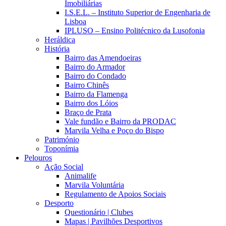
Imobiliárias
I.S.E.L. – Instituto Superior de Engenharia de
Lisboa
IPLUSO – Ensino Politécnico da Lusofonia
Heráldica
História
Bairro das Amendoeiras
Bairro do Armador
Bairro do Condado
Bairro Chinês
Bairro da Flamenga
Bairro dos Lóios
Braço de Prata
Vale fundão e Bairro da PRODAC
Marvila Velha e Poço do Bispo
Património
Toponímia
Pelouros
Ação Social
Animalife
Marvila Voluntária
Regulamento de Apoios Sociais
Desporto
Questionário | Clubes
Mapas | Pavilhões Desportivos