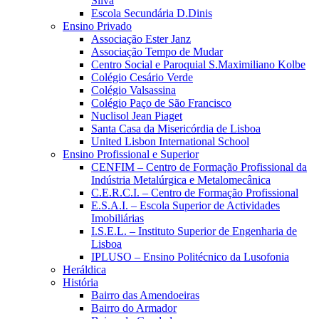
Silva
Escola Secundária D.Dinis
Ensino Privado
Associação Ester Janz
Associação Tempo de Mudar
Centro Social e Paroquial S.Maximiliano Kolbe
Colégio Cesário Verde
Colégio Valsassina
Colégio Paço de São Francisco
Nuclisol Jean Piaget
Santa Casa da Misericórdia de Lisboa
United Lisbon International School
Ensino Profissional e Superior
CENFIM – Centro de Formação Profissional da
Indústria Metalúrgica e Metalomecânica
C.E.R.C.I. – Centro de Formação Profissional
E.S.A.I. – Escola Superior de Actividades
Imobiliárias
I.S.E.L. – Instituto Superior de Engenharia de
Lisboa
IPLUSO – Ensino Politécnico da Lusofonia
Heráldica
História
Bairro das Amendoeiras
Bairro do Armador