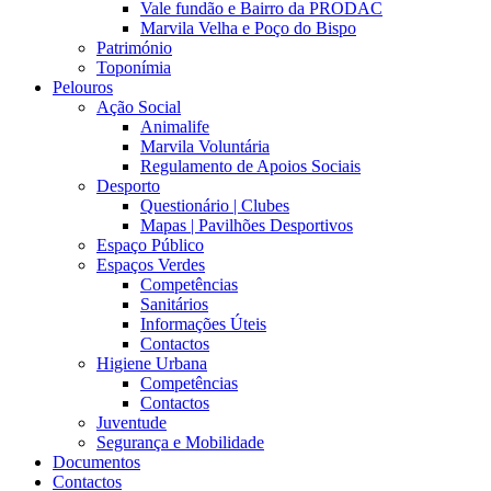
Vale fundão e Bairro da PRODAC
Marvila Velha e Poço do Bispo
Património
Toponímia
Pelouros
Ação Social
Animalife
Marvila Voluntária
Regulamento de Apoios Sociais
Desporto
Questionário | Clubes
Mapas | Pavilhões Desportivos
Espaço Público
Espaços Verdes
Competências
Sanitários
Informações Úteis
Contactos
Higiene Urbana
Competências
Contactos
Juventude
Segurança e Mobilidade
Documentos
Contactos