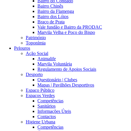
Bairro do Condado
Bairro Chinês
Bairro da Flamenga
Bairro dos Lóios
Braço de Prata
Vale fundão e Bairro da PRODAC
Marvila Velha e Poço do Bispo
Património
Toponímia
Pelouros
Ação Social
Animalife
Marvila Voluntária
Regulamento de Apoios Sociais
Desporto
Questionário | Clubes
Mapas | Pavilhões Desportivos
Espaço Público
Espaços Verdes
Competências
Sanitários
Informações Úteis
Contactos
Higiene Urbana
Competências