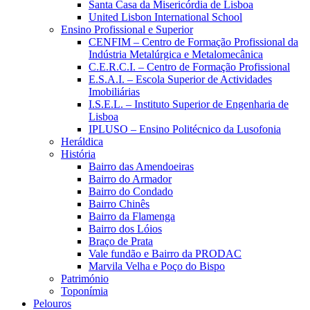
Santa Casa da Misericórdia de Lisboa
United Lisbon International School
Ensino Profissional e Superior
CENFIM – Centro de Formação Profissional da
Indústria Metalúrgica e Metalomecânica
C.E.R.C.I. – Centro de Formação Profissional
E.S.A.I. – Escola Superior de Actividades
Imobiliárias
I.S.E.L. – Instituto Superior de Engenharia de
Lisboa
IPLUSO – Ensino Politécnico da Lusofonia
Heráldica
História
Bairro das Amendoeiras
Bairro do Armador
Bairro do Condado
Bairro Chinês
Bairro da Flamenga
Bairro dos Lóios
Braço de Prata
Vale fundão e Bairro da PRODAC
Marvila Velha e Poço do Bispo
Património
Toponímia
Pelouros