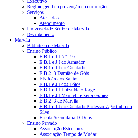
Executivo
Regime geral da prevenção da corrupção
Serviços
Atestados
Atendimento
Universidade Sénior de Marvila
Recrutamento
Marvila
Biblioteca de Marvila
Ensino Público
E.B.1 e J.I Nº 195
E.B.1 e J.I do Armador
E.B.1 e J.I do Condado
E.B 2+3 Damião de Góis
EB João dos Santos
E.B.1 e J.I dos Lóios
E.B.1 e J.I Luiza Neto Jorge
E.B.1 e J.I Manuel Teixeira Gomes
E.B 2+3 de Marvila
E.B.1 e J.I do Condado Professor Agostinho da
Silva
Escola Secundária D.Dinis
Ensino Privado
Associação Ester Janz
Associação Tempo de Mudar