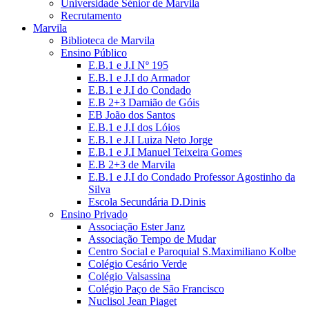
Universidade Sénior de Marvila
Recrutamento
Marvila
Biblioteca de Marvila
Ensino Público
E.B.1 e J.I Nº 195
E.B.1 e J.I do Armador
E.B.1 e J.I do Condado
E.B 2+3 Damião de Góis
EB João dos Santos
E.B.1 e J.I dos Lóios
E.B.1 e J.I Luiza Neto Jorge
E.B.1 e J.I Manuel Teixeira Gomes
E.B 2+3 de Marvila
E.B.1 e J.I do Condado Professor Agostinho da
Silva
Escola Secundária D.Dinis
Ensino Privado
Associação Ester Janz
Associação Tempo de Mudar
Centro Social e Paroquial S.Maximiliano Kolbe
Colégio Cesário Verde
Colégio Valsassina
Colégio Paço de São Francisco
Nuclisol Jean Piaget