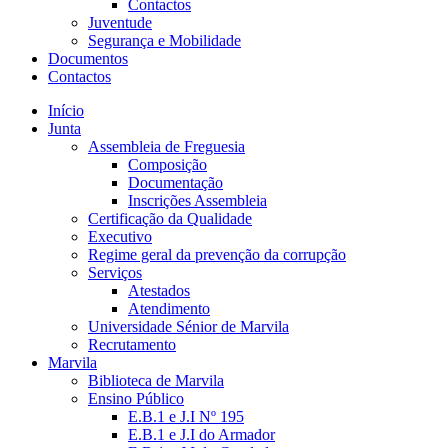
Contactos
Juventude
Segurança e Mobilidade
Documentos
Contactos
Início
Junta
Assembleia de Freguesia
Composição
Documentação
Inscrições Assembleia
Certificação da Qualidade
Executivo
Regime geral da prevenção da corrupção
Serviços
Atestados
Atendimento
Universidade Sénior de Marvila
Recrutamento
Marvila
Biblioteca de Marvila
Ensino Público
E.B.1 e J.I Nº 195
E.B.1 e J.I do Armador