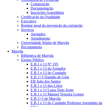
Composição
Documentação
Inscrições Assembleia
Certificação da Qualidade
Executivo
Regime geral da prevenção da corrupção
Serviços
Atestados
Atendimento
Universidade Sénior de Marvila
Recrutamento
Marvila
Biblioteca de Marvila
Ensino Público
E.B.1 e J.I Nº 195
E.B.1 e J.I do Armador
E.B.1 e J.I do Condado
E.B 2+3 Damião de Góis
EB João dos Santos
E.B.1 e J.I dos Lóios
E.B.1 e J.I Luiza Neto Jorge
E.B.1 e J.I Manuel Teixeira Gomes
E.B 2+3 de Marvila
E.B.1 e J.I do Condado Professor Agostinho da