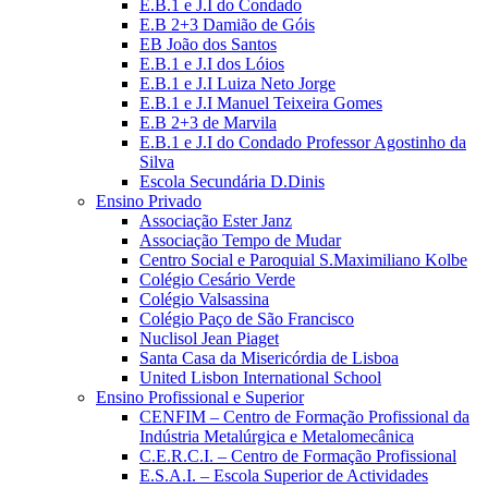
E.B.1 e J.I do Condado
E.B 2+3 Damião de Góis
EB João dos Santos
E.B.1 e J.I dos Lóios
E.B.1 e J.I Luiza Neto Jorge
E.B.1 e J.I Manuel Teixeira Gomes
E.B 2+3 de Marvila
E.B.1 e J.I do Condado Professor Agostinho da
Silva
Escola Secundária D.Dinis
Ensino Privado
Associação Ester Janz
Associação Tempo de Mudar
Centro Social e Paroquial S.Maximiliano Kolbe
Colégio Cesário Verde
Colégio Valsassina
Colégio Paço de São Francisco
Nuclisol Jean Piaget
Santa Casa da Misericórdia de Lisboa
United Lisbon International School
Ensino Profissional e Superior
CENFIM – Centro de Formação Profissional da
Indústria Metalúrgica e Metalomecânica
C.E.R.C.I. – Centro de Formação Profissional
E.S.A.I. – Escola Superior de Actividades