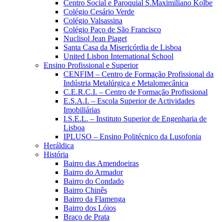
Centro Social e Paroquial S.Maximiliano Kolbe
Colégio Cesário Verde
Colégio Valsassina
Colégio Paço de São Francisco
Nuclisol Jean Piaget
Santa Casa da Misericórdia de Lisboa
United Lisbon International School
Ensino Profissional e Superior
CENFIM – Centro de Formação Profissional da
Indústria Metalúrgica e Metalomecânica
C.E.R.C.I. – Centro de Formação Profissional
E.S.A.I. – Escola Superior de Actividades
Imobiliárias
I.S.E.L. – Instituto Superior de Engenharia de
Lisboa
IPLUSO – Ensino Politécnico da Lusofonia
Heráldica
História
Bairro das Amendoeiras
Bairro do Armador
Bairro do Condado
Bairro Chinês
Bairro da Flamenga
Bairro dos Lóios
Braço de Prata