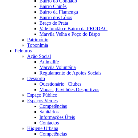
Bairro do Condado
Bairro Chinês
Bairro da Flamenga
Bairro dos Lóios
Braço de Prata
Vale fundão e Bairro da PRODAC
Marvila Velha e Poço do Bispo
Património
Toponímia
Pelouros
Ação Social
Animalife
Marvila Voluntária
Regulamento de Apoios Sociais
Desporto
Questionário | Clubes
Mapas | Pavilhões Desportivos
Espaço Público
Espaços Verdes
Competências
Sanitários
Informações Úteis
Contactos
Higiene Urbana
Competências