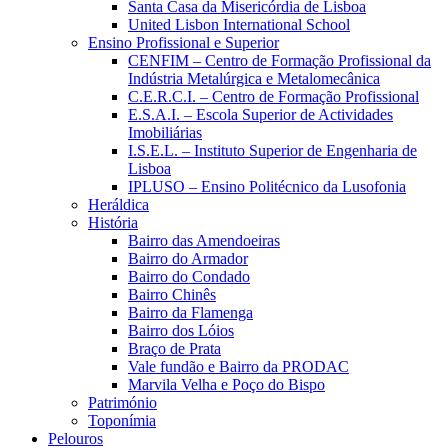
Santa Casa da Misericórdia de Lisboa
United Lisbon International School
Ensino Profissional e Superior
CENFIM – Centro de Formação Profissional da
Indústria Metalúrgica e Metalomecânica
C.E.R.C.I. – Centro de Formação Profissional
E.S.A.I. – Escola Superior de Actividades
Imobiliárias
I.S.E.L. – Instituto Superior de Engenharia de
Lisboa
IPLUSO – Ensino Politécnico da Lusofonia
Heráldica
História
Bairro das Amendoeiras
Bairro do Armador
Bairro do Condado
Bairro Chinês
Bairro da Flamenga
Bairro dos Lóios
Braço de Prata
Vale fundão e Bairro da PRODAC
Marvila Velha e Poço do Bispo
Património
Toponímia
Pelouros