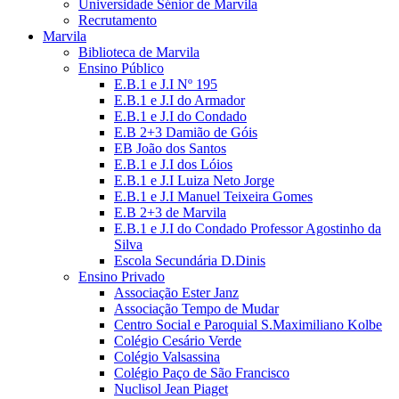
Universidade Sénior de Marvila
Recrutamento
Marvila
Biblioteca de Marvila
Ensino Público
E.B.1 e J.I Nº 195
E.B.1 e J.I do Armador
E.B.1 e J.I do Condado
E.B 2+3 Damião de Góis
EB João dos Santos
E.B.1 e J.I dos Lóios
E.B.1 e J.I Luiza Neto Jorge
E.B.1 e J.I Manuel Teixeira Gomes
E.B 2+3 de Marvila
E.B.1 e J.I do Condado Professor Agostinho da
Silva
Escola Secundária D.Dinis
Ensino Privado
Associação Ester Janz
Associação Tempo de Mudar
Centro Social e Paroquial S.Maximiliano Kolbe
Colégio Cesário Verde
Colégio Valsassina
Colégio Paço de São Francisco
Nuclisol Jean Piaget