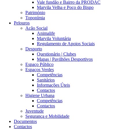
Vale fundão e Bairro da PRODAC
Marvila Velha e Poço do Bispo
Património
Toponímia
Pelouros
Ação Social
Animalife
Marvila Voluntária
Regulamento de Apoios Sociais
Desporto
Questionário | Clubes
Mapas | Pavilhões Desportivos
Espaço Público
Espaços Verdes
Competências
Sanitários
Informações Úteis
Contactos
Higiene Urbana
Competências
Contactos
Juventude
Segurança e Mobilidade
Documentos
Contactos