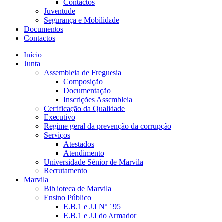
Contactos
Juventude
Segurança e Mobilidade
Documentos
Contactos
Início
Junta
Assembleia de Freguesia
Composição
Documentação
Inscrições Assembleia
Certificação da Qualidade
Executivo
Regime geral da prevenção da corrupção
Serviços
Atestados
Atendimento
Universidade Sénior de Marvila
Recrutamento
Marvila
Biblioteca de Marvila
Ensino Público
E.B.1 e J.I Nº 195
E.B.1 e J.I do Armador