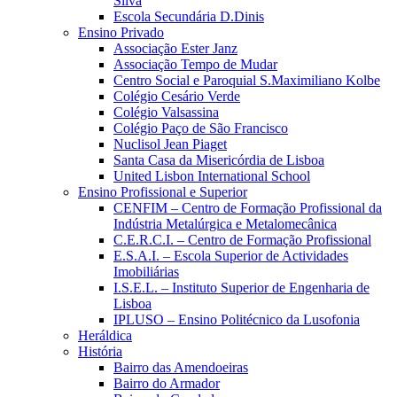
Silva
Escola Secundária D.Dinis
Ensino Privado
Associação Ester Janz
Associação Tempo de Mudar
Centro Social e Paroquial S.Maximiliano Kolbe
Colégio Cesário Verde
Colégio Valsassina
Colégio Paço de São Francisco
Nuclisol Jean Piaget
Santa Casa da Misericórdia de Lisboa
United Lisbon International School
Ensino Profissional e Superior
CENFIM – Centro de Formação Profissional da
Indústria Metalúrgica e Metalomecânica
C.E.R.C.I. – Centro de Formação Profissional
E.S.A.I. – Escola Superior de Actividades
Imobiliárias
I.S.E.L. – Instituto Superior de Engenharia de
Lisboa
IPLUSO – Ensino Politécnico da Lusofonia
Heráldica
História
Bairro das Amendoeiras
Bairro do Armador