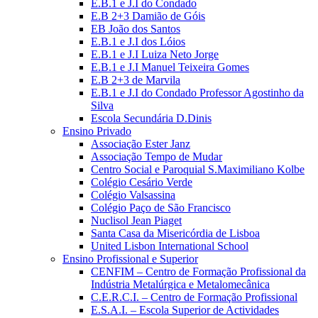
E.B.1 e J.I do Condado
E.B 2+3 Damião de Góis
EB João dos Santos
E.B.1 e J.I dos Lóios
E.B.1 e J.I Luiza Neto Jorge
E.B.1 e J.I Manuel Teixeira Gomes
E.B 2+3 de Marvila
E.B.1 e J.I do Condado Professor Agostinho da
Silva
Escola Secundária D.Dinis
Ensino Privado
Associação Ester Janz
Associação Tempo de Mudar
Centro Social e Paroquial S.Maximiliano Kolbe
Colégio Cesário Verde
Colégio Valsassina
Colégio Paço de São Francisco
Nuclisol Jean Piaget
Santa Casa da Misericórdia de Lisboa
United Lisbon International School
Ensino Profissional e Superior
CENFIM – Centro de Formação Profissional da
Indústria Metalúrgica e Metalomecânica
C.E.R.C.I. – Centro de Formação Profissional
E.S.A.I. – Escola Superior de Actividades