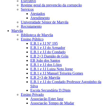
Executivo
Regime geral da prevenção da corrupção
Serviços
Atestados
Atendimento
Universidade Sénior de Marvila
Recrutamento
Marvila
Biblioteca de Marvila
Ensino Público
E.B.1 e J.I Nº 195
E.B.1 e J.I do Armador
E.B.1 e J.I do Condado
E.B 2+3 Damião de Góis
EB João dos Santos
E.B.1 e J.I dos Lóios
E.B.1 e J.I Luiza Neto Jorge
E.B.1 e J.I Manuel Teixeira Gomes
E.B 2+3 de Marvila
E.B.1 e J.I do Condado Professor Agostinho da
Silva
Escola Secundária D.Dinis
Ensino Privado
Associação Ester Janz
Associação Tempo de Mudar