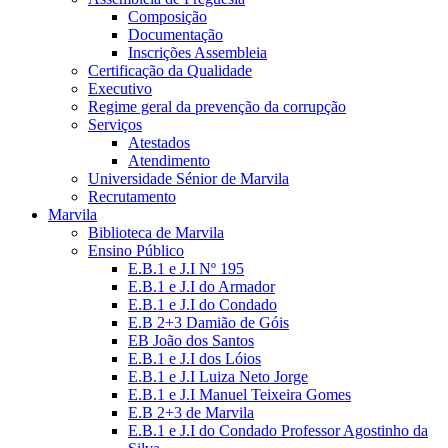
Composição
Documentação
Inscrições Assembleia
Certificação da Qualidade
Executivo
Regime geral da prevenção da corrupção
Serviços
Atestados
Atendimento
Universidade Sénior de Marvila
Recrutamento
Marvila
Biblioteca de Marvila
Ensino Público
E.B.1 e J.I Nº 195
E.B.1 e J.I do Armador
E.B.1 e J.I do Condado
E.B 2+3 Damião de Góis
EB João dos Santos
E.B.1 e J.I dos Lóios
E.B.1 e J.I Luiza Neto Jorge
E.B.1 e J.I Manuel Teixeira Gomes
E.B 2+3 de Marvila
E.B.1 e J.I do Condado Professor Agostinho da