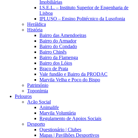
Imobiliárias
I.S.E.L. – Instituto Superior de Engenharia de
Lisboa
IPLUSO – Ensino Politécnico da Lusofonia
Heráldica
História
Bairro das Amendoeiras
Bairro do Armador
Bairro do Condado
Bairro Chinês
Bairro da Flamenga
Bairro dos Lóios
Braço de Prata
Vale fundão e Bairro da PRODAC
Marvila Velha e Poço do Bispo
Património
Toponímia
Pelouros
Ação Social
Animalife
Marvila Voluntária
Regulamento de Apoios Sociais
Desporto
Questionário | Clubes
Mapas | Pavilhões Desportivos