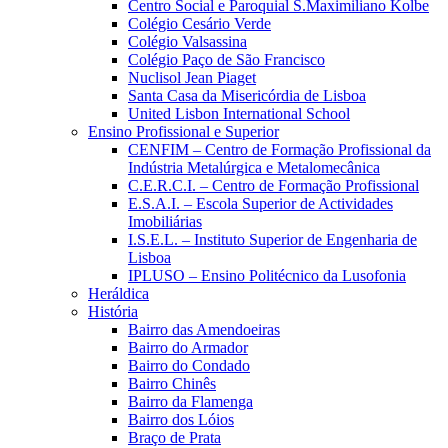
Centro Social e Paroquial S.Maximiliano Kolbe
Colégio Cesário Verde
Colégio Valsassina
Colégio Paço de São Francisco
Nuclisol Jean Piaget
Santa Casa da Misericórdia de Lisboa
United Lisbon International School
Ensino Profissional e Superior
CENFIM – Centro de Formação Profissional da
Indústria Metalúrgica e Metalomecânica
C.E.R.C.I. – Centro de Formação Profissional
E.S.A.I. – Escola Superior de Actividades
Imobiliárias
I.S.E.L. – Instituto Superior de Engenharia de
Lisboa
IPLUSO – Ensino Politécnico da Lusofonia
Heráldica
História
Bairro das Amendoeiras
Bairro do Armador
Bairro do Condado
Bairro Chinês
Bairro da Flamenga
Bairro dos Lóios
Braço de Prata