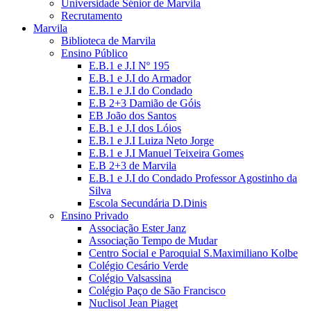
Universidade Sénior de Marvila
Recrutamento
Marvila
Biblioteca de Marvila
Ensino Público
E.B.1 e J.I Nº 195
E.B.1 e J.I do Armador
E.B.1 e J.I do Condado
E.B 2+3 Damião de Góis
EB João dos Santos
E.B.1 e J.I dos Lóios
E.B.1 e J.I Luiza Neto Jorge
E.B.1 e J.I Manuel Teixeira Gomes
E.B 2+3 de Marvila
E.B.1 e J.I do Condado Professor Agostinho da
Silva
Escola Secundária D.Dinis
Ensino Privado
Associação Ester Janz
Associação Tempo de Mudar
Centro Social e Paroquial S.Maximiliano Kolbe
Colégio Cesário Verde
Colégio Valsassina
Colégio Paço de São Francisco
Nuclisol Jean Piaget