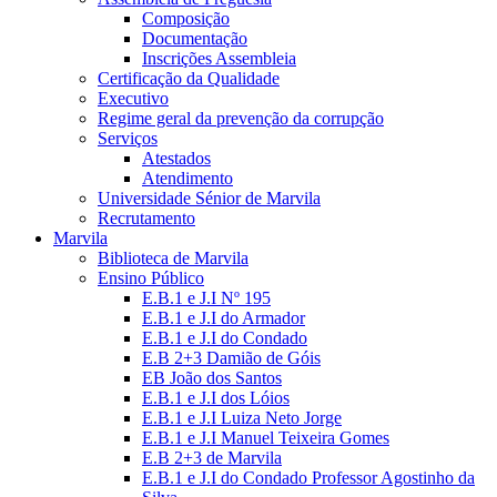
Composição
Documentação
Inscrições Assembleia
Certificação da Qualidade
Executivo
Regime geral da prevenção da corrupção
Serviços
Atestados
Atendimento
Universidade Sénior de Marvila
Recrutamento
Marvila
Biblioteca de Marvila
Ensino Público
E.B.1 e J.I Nº 195
E.B.1 e J.I do Armador
E.B.1 e J.I do Condado
E.B 2+3 Damião de Góis
EB João dos Santos
E.B.1 e J.I dos Lóios
E.B.1 e J.I Luiza Neto Jorge
E.B.1 e J.I Manuel Teixeira Gomes
E.B 2+3 de Marvila
E.B.1 e J.I do Condado Professor Agostinho da