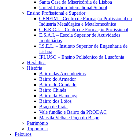
Santa Casa da Misericórdia de Lisboa
United Lisbon International School
Ensino Profissional e Superior
CENFIM – Centro de Formação Profissional da
Indústria Metalúrgica e Metalomecânica
C.E.R.C.I. – Centro de Formação Profissional
E.S.A.I. – Escola Superior de Actividades
Imobiliárias
I.S.E.L. – Instituto Superior de Engenharia de
Lisboa
IPLUSO – Ensino Politécnico da Lusofonia
Heráldica
História
Bairro das Amendoeiras
Bairro do Armador
Bairro do Condado
Bairro Chinês
Bairro da Flamenga
Bairro dos Lóios
Braço de Prata
Vale fundão e Bairro da PRODAC
Marvila Velha e Poço do Bispo
Património
Toponímia
Pelouros