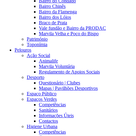
Bairro do Condado
Bairro Chinês
Bairro da Flamenga
Bairro dos Lóios
Braço de Prata
Vale fundão e Bairro da PRODAC
Marvila Velha e Poço do Bispo
Património
Toponímia
Pelouros
Ação Social
Animalife
Marvila Voluntária
Regulamento de Apoios Sociais
Desporto
Questionário | Clubes
Mapas | Pavilhões Desportivos
Espaço Público
Espaços Verdes
Competências
Sanitários
Informações Úteis
Contactos
Higiene Urbana
Competências