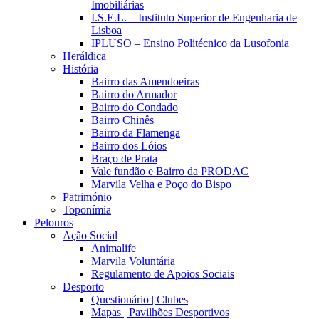
Imobiliárias
I.S.E.L. – Instituto Superior de Engenharia de
Lisboa
IPLUSO – Ensino Politécnico da Lusofonia
Heráldica
História
Bairro das Amendoeiras
Bairro do Armador
Bairro do Condado
Bairro Chinês
Bairro da Flamenga
Bairro dos Lóios
Braço de Prata
Vale fundão e Bairro da PRODAC
Marvila Velha e Poço do Bispo
Património
Toponímia
Pelouros
Ação Social
Animalife
Marvila Voluntária
Regulamento de Apoios Sociais
Desporto
Questionário | Clubes
Mapas | Pavilhões Desportivos