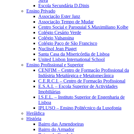
Silva
Escola Secundária D.Dinis
Ensino Privado
Associação Ester Janz
Associação Tempo de Mudar
Centro Social e Paroquial S.Maximiliano Kolbe
Colégio Cesário Verde
Colégio Valsassina
Colégio Paço de São Francisco
Nuclisol Jean Piaget
Santa Casa da Misericórdia de Lisboa
United Lisbon International School
Ensino Profissional e Superior
CENFIM – Centro de Formação Profissional da
Indústria Metalúrgica e Metalomecânica
C.E.R.C.I. – Centro de Formação Profissional
E.S.A.I. – Escola Superior de Actividades
Imobiliárias
I.S.E.L. – Instituto Superior de Engenharia de
Lisboa
IPLUSO – Ensino Politécnico da Lusofonia
Heráldica
História
Bairro das Amendoeiras
Bairro do Armador