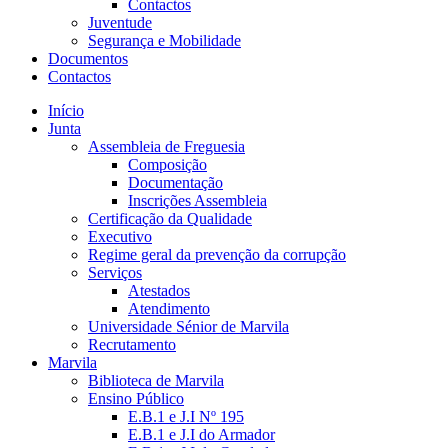
Contactos
Juventude
Segurança e Mobilidade
Documentos
Contactos
Início
Junta
Assembleia de Freguesia
Composição
Documentação
Inscrições Assembleia
Certificação da Qualidade
Executivo
Regime geral da prevenção da corrupção
Serviços
Atestados
Atendimento
Universidade Sénior de Marvila
Recrutamento
Marvila
Biblioteca de Marvila
Ensino Público
E.B.1 e J.I Nº 195
E.B.1 e J.I do Armador