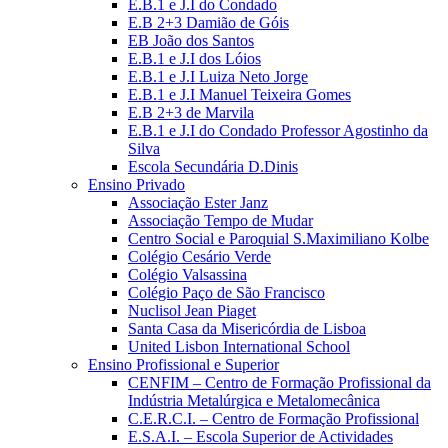
E.B.1 e J.I do Condado
E.B 2+3 Damião de Góis
EB João dos Santos
E.B.1 e J.I dos Lóios
E.B.1 e J.I Luiza Neto Jorge
E.B.1 e J.I Manuel Teixeira Gomes
E.B 2+3 de Marvila
E.B.1 e J.I do Condado Professor Agostinho da
Silva
Escola Secundária D.Dinis
Ensino Privado
Associação Ester Janz
Associação Tempo de Mudar
Centro Social e Paroquial S.Maximiliano Kolbe
Colégio Cesário Verde
Colégio Valsassina
Colégio Paço de São Francisco
Nuclisol Jean Piaget
Santa Casa da Misericórdia de Lisboa
United Lisbon International School
Ensino Profissional e Superior
CENFIM – Centro de Formação Profissional da
Indústria Metalúrgica e Metalomecânica
C.E.R.C.I. – Centro de Formação Profissional
E.S.A.I. – Escola Superior de Actividades