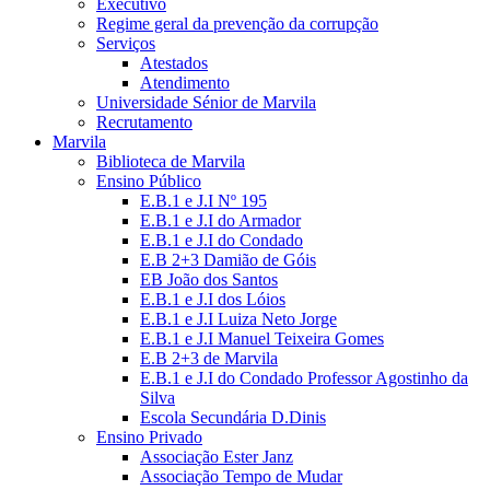
Executivo
Regime geral da prevenção da corrupção
Serviços
Atestados
Atendimento
Universidade Sénior de Marvila
Recrutamento
Marvila
Biblioteca de Marvila
Ensino Público
E.B.1 e J.I Nº 195
E.B.1 e J.I do Armador
E.B.1 e J.I do Condado
E.B 2+3 Damião de Góis
EB João dos Santos
E.B.1 e J.I dos Lóios
E.B.1 e J.I Luiza Neto Jorge
E.B.1 e J.I Manuel Teixeira Gomes
E.B 2+3 de Marvila
E.B.1 e J.I do Condado Professor Agostinho da
Silva
Escola Secundária D.Dinis
Ensino Privado
Associação Ester Janz
Associação Tempo de Mudar