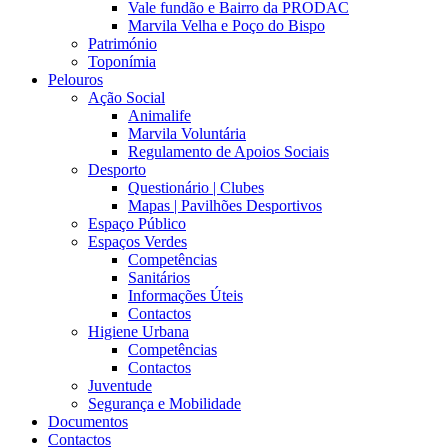
Vale fundão e Bairro da PRODAC
Marvila Velha e Poço do Bispo
Património
Toponímia
Pelouros
Ação Social
Animalife
Marvila Voluntária
Regulamento de Apoios Sociais
Desporto
Questionário | Clubes
Mapas | Pavilhões Desportivos
Espaço Público
Espaços Verdes
Competências
Sanitários
Informações Úteis
Contactos
Higiene Urbana
Competências
Contactos
Juventude
Segurança e Mobilidade
Documentos
Contactos