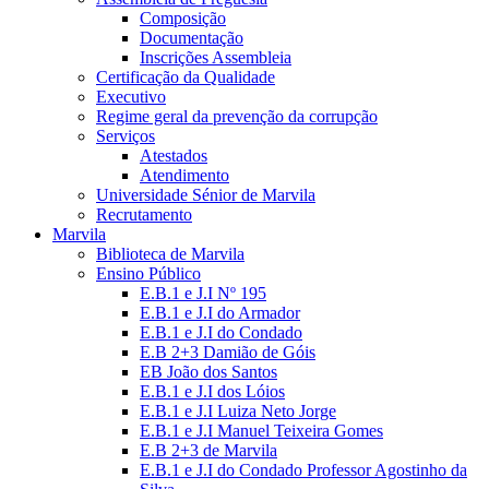
Composição
Documentação
Inscrições Assembleia
Certificação da Qualidade
Executivo
Regime geral da prevenção da corrupção
Serviços
Atestados
Atendimento
Universidade Sénior de Marvila
Recrutamento
Marvila
Biblioteca de Marvila
Ensino Público
E.B.1 e J.I Nº 195
E.B.1 e J.I do Armador
E.B.1 e J.I do Condado
E.B 2+3 Damião de Góis
EB João dos Santos
E.B.1 e J.I dos Lóios
E.B.1 e J.I Luiza Neto Jorge
E.B.1 e J.I Manuel Teixeira Gomes
E.B 2+3 de Marvila
E.B.1 e J.I do Condado Professor Agostinho da