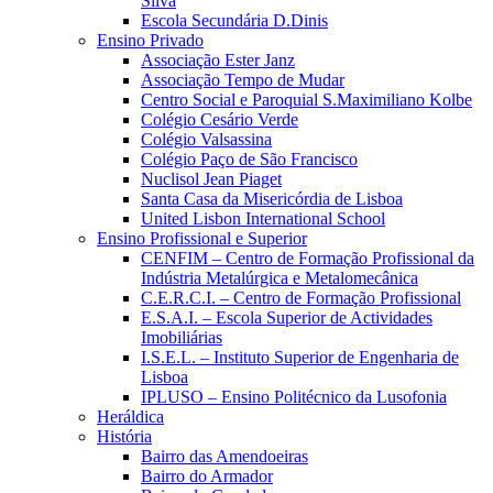
Silva
Escola Secundária D.Dinis
Ensino Privado
Associação Ester Janz
Associação Tempo de Mudar
Centro Social e Paroquial S.Maximiliano Kolbe
Colégio Cesário Verde
Colégio Valsassina
Colégio Paço de São Francisco
Nuclisol Jean Piaget
Santa Casa da Misericórdia de Lisboa
United Lisbon International School
Ensino Profissional e Superior
CENFIM – Centro de Formação Profissional da
Indústria Metalúrgica e Metalomecânica
C.E.R.C.I. – Centro de Formação Profissional
E.S.A.I. – Escola Superior de Actividades
Imobiliárias
I.S.E.L. – Instituto Superior de Engenharia de
Lisboa
IPLUSO – Ensino Politécnico da Lusofonia
Heráldica
História
Bairro das Amendoeiras
Bairro do Armador