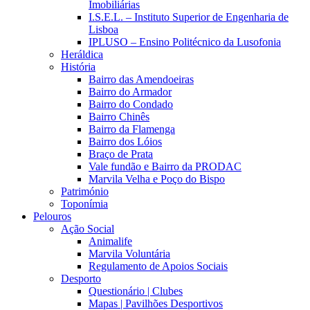
Imobiliárias
I.S.E.L. – Instituto Superior de Engenharia de
Lisboa
IPLUSO – Ensino Politécnico da Lusofonia
Heráldica
História
Bairro das Amendoeiras
Bairro do Armador
Bairro do Condado
Bairro Chinês
Bairro da Flamenga
Bairro dos Lóios
Braço de Prata
Vale fundão e Bairro da PRODAC
Marvila Velha e Poço do Bispo
Património
Toponímia
Pelouros
Ação Social
Animalife
Marvila Voluntária
Regulamento de Apoios Sociais
Desporto
Questionário | Clubes
Mapas | Pavilhões Desportivos