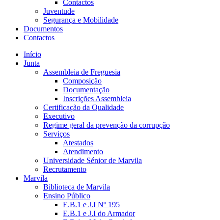
Contactos
Juventude
Segurança e Mobilidade
Documentos
Contactos
Início
Junta
Assembleia de Freguesia
Composição
Documentação
Inscrições Assembleia
Certificação da Qualidade
Executivo
Regime geral da prevenção da corrupção
Serviços
Atestados
Atendimento
Universidade Sénior de Marvila
Recrutamento
Marvila
Biblioteca de Marvila
Ensino Público
E.B.1 e J.I Nº 195
E.B.1 e J.I do Armador