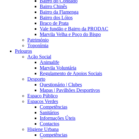
Bairro do Condado
Bairro Chinês
Bairro da Flamenga
Bairro dos Lóios
Braço de Prata
Vale fundão e Bairro da PRODAC
Marvila Velha e Poço do Bispo
Património
Toponímia
Pelouros
Ação Social
Animalife
Marvila Voluntária
Regulamento de Apoios Sociais
Desporto
Questionário | Clubes
Mapas | Pavilhões Desportivos
Espaço Público
Espaços Verdes
Competências
Sanitários
Informações Úteis
Contactos
Higiene Urbana
Competências