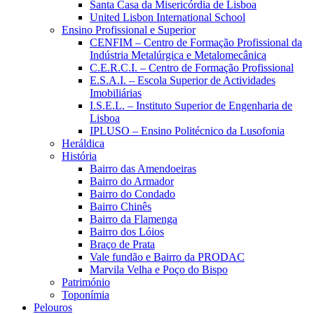
Santa Casa da Misericórdia de Lisboa
United Lisbon International School
Ensino Profissional e Superior
CENFIM – Centro de Formação Profissional da
Indústria Metalúrgica e Metalomecânica
C.E.R.C.I. – Centro de Formação Profissional
E.S.A.I. – Escola Superior de Actividades
Imobiliárias
I.S.E.L. – Instituto Superior de Engenharia de
Lisboa
IPLUSO – Ensino Politécnico da Lusofonia
Heráldica
História
Bairro das Amendoeiras
Bairro do Armador
Bairro do Condado
Bairro Chinês
Bairro da Flamenga
Bairro dos Lóios
Braço de Prata
Vale fundão e Bairro da PRODAC
Marvila Velha e Poço do Bispo
Património
Toponímia
Pelouros