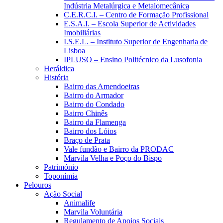
Indústria Metalúrgica e Metalomecânica
C.E.R.C.I. – Centro de Formação Profissional
E.S.A.I. – Escola Superior de Actividades
Imobiliárias
I.S.E.L. – Instituto Superior de Engenharia de
Lisboa
IPLUSO – Ensino Politécnico da Lusofonia
Heráldica
História
Bairro das Amendoeiras
Bairro do Armador
Bairro do Condado
Bairro Chinês
Bairro da Flamenga
Bairro dos Lóios
Braço de Prata
Vale fundão e Bairro da PRODAC
Marvila Velha e Poço do Bispo
Património
Toponímia
Pelouros
Ação Social
Animalife
Marvila Voluntária
Regulamento de Apoios Sociais