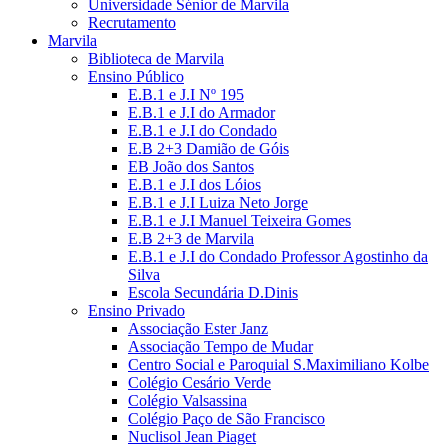
Universidade Sénior de Marvila
Recrutamento
Marvila
Biblioteca de Marvila
Ensino Público
E.B.1 e J.I Nº 195
E.B.1 e J.I do Armador
E.B.1 e J.I do Condado
E.B 2+3 Damião de Góis
EB João dos Santos
E.B.1 e J.I dos Lóios
E.B.1 e J.I Luiza Neto Jorge
E.B.1 e J.I Manuel Teixeira Gomes
E.B 2+3 de Marvila
E.B.1 e J.I do Condado Professor Agostinho da
Silva
Escola Secundária D.Dinis
Ensino Privado
Associação Ester Janz
Associação Tempo de Mudar
Centro Social e Paroquial S.Maximiliano Kolbe
Colégio Cesário Verde
Colégio Valsassina
Colégio Paço de São Francisco
Nuclisol Jean Piaget