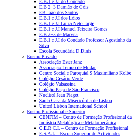
E.B.1 e J.I do Condado
E.B 2+3 Damião de Góis
EB João dos Santos
E.B.1 e J.I dos Lóios
E.B.1 e J.I Luiza Neto Jorge
E.B.1 e J.I Manuel Teixeira Gomes
E.B 2+3 de Marvila
E.B.1 e J.I do Condado Professor Agostinho da
Silva
Escola Secundária D.Dinis
Ensino Privado
Associação Ester Janz
Associação Tempo de Mudar
Centro Social e Paroquial S.Maximiliano Kolbe
Colégio Cesário Verde
Colégio Valsassina
Colégio Paço de São Francisco
Nuclisol Jean Piaget
Santa Casa da Misericórdia de Lisboa
United Lisbon International School
Ensino Profissional e Superior
CENFIM – Centro de Formação Profissional da
Indústria Metalúrgica e Metalomecânica
C.E.R.C.I. – Centro de Formação Profissional
E.S.A.I. – Escola Superior de Actividades