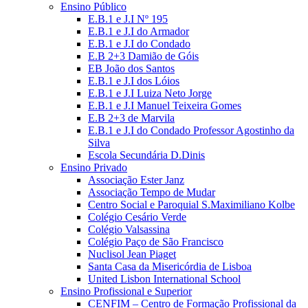
Ensino Público
E.B.1 e J.I Nº 195
E.B.1 e J.I do Armador
E.B.1 e J.I do Condado
E.B 2+3 Damião de Góis
EB João dos Santos
E.B.1 e J.I dos Lóios
E.B.1 e J.I Luiza Neto Jorge
E.B.1 e J.I Manuel Teixeira Gomes
E.B 2+3 de Marvila
E.B.1 e J.I do Condado Professor Agostinho da
Silva
Escola Secundária D.Dinis
Ensino Privado
Associação Ester Janz
Associação Tempo de Mudar
Centro Social e Paroquial S.Maximiliano Kolbe
Colégio Cesário Verde
Colégio Valsassina
Colégio Paço de São Francisco
Nuclisol Jean Piaget
Santa Casa da Misericórdia de Lisboa
United Lisbon International School
Ensino Profissional e Superior
CENFIM – Centro de Formação Profissional da