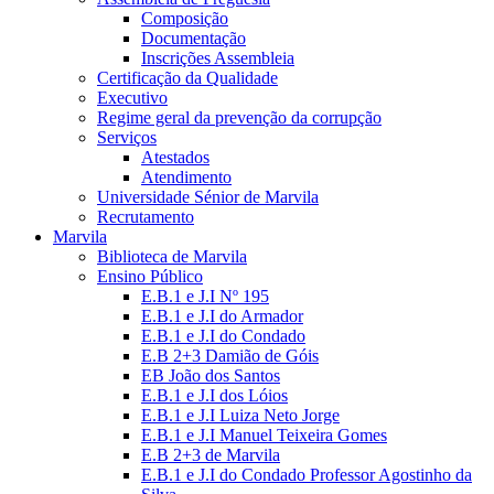
Composição
Documentação
Inscrições Assembleia
Certificação da Qualidade
Executivo
Regime geral da prevenção da corrupção
Serviços
Atestados
Atendimento
Universidade Sénior de Marvila
Recrutamento
Marvila
Biblioteca de Marvila
Ensino Público
E.B.1 e J.I Nº 195
E.B.1 e J.I do Armador
E.B.1 e J.I do Condado
E.B 2+3 Damião de Góis
EB João dos Santos
E.B.1 e J.I dos Lóios
E.B.1 e J.I Luiza Neto Jorge
E.B.1 e J.I Manuel Teixeira Gomes
E.B 2+3 de Marvila
E.B.1 e J.I do Condado Professor Agostinho da