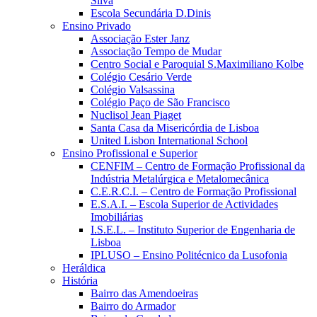
Silva
Escola Secundária D.Dinis
Ensino Privado
Associação Ester Janz
Associação Tempo de Mudar
Centro Social e Paroquial S.Maximiliano Kolbe
Colégio Cesário Verde
Colégio Valsassina
Colégio Paço de São Francisco
Nuclisol Jean Piaget
Santa Casa da Misericórdia de Lisboa
United Lisbon International School
Ensino Profissional e Superior
CENFIM – Centro de Formação Profissional da
Indústria Metalúrgica e Metalomecânica
C.E.R.C.I. – Centro de Formação Profissional
E.S.A.I. – Escola Superior de Actividades
Imobiliárias
I.S.E.L. – Instituto Superior de Engenharia de
Lisboa
IPLUSO – Ensino Politécnico da Lusofonia
Heráldica
História
Bairro das Amendoeiras
Bairro do Armador