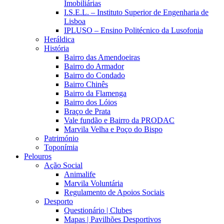
Imobiliárias
I.S.E.L. – Instituto Superior de Engenharia de
Lisboa
IPLUSO – Ensino Politécnico da Lusofonia
Heráldica
História
Bairro das Amendoeiras
Bairro do Armador
Bairro do Condado
Bairro Chinês
Bairro da Flamenga
Bairro dos Lóios
Braço de Prata
Vale fundão e Bairro da PRODAC
Marvila Velha e Poço do Bispo
Património
Toponímia
Pelouros
Ação Social
Animalife
Marvila Voluntária
Regulamento de Apoios Sociais
Desporto
Questionário | Clubes
Mapas | Pavilhões Desportivos