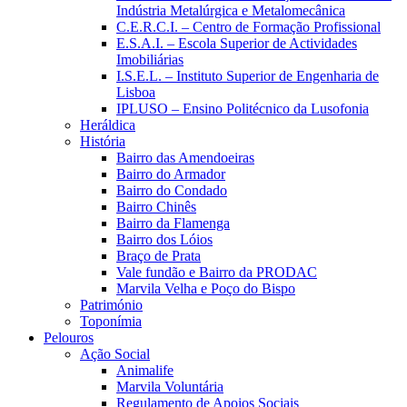
Indústria Metalúrgica e Metalomecânica
C.E.R.C.I. – Centro de Formação Profissional
E.S.A.I. – Escola Superior de Actividades
Imobiliárias
I.S.E.L. – Instituto Superior de Engenharia de
Lisboa
IPLUSO – Ensino Politécnico da Lusofonia
Heráldica
História
Bairro das Amendoeiras
Bairro do Armador
Bairro do Condado
Bairro Chinês
Bairro da Flamenga
Bairro dos Lóios
Braço de Prata
Vale fundão e Bairro da PRODAC
Marvila Velha e Poço do Bispo
Património
Toponímia
Pelouros
Ação Social
Animalife
Marvila Voluntária
Regulamento de Apoios Sociais