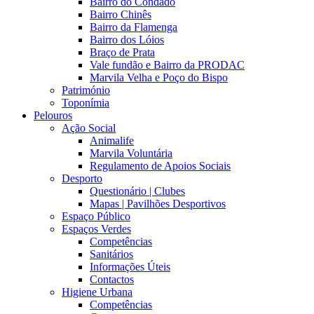
Bairro do Condado
Bairro Chinês
Bairro da Flamenga
Bairro dos Lóios
Braço de Prata
Vale fundão e Bairro da PRODAC
Marvila Velha e Poço do Bispo
Património
Toponímia
Pelouros
Ação Social
Animalife
Marvila Voluntária
Regulamento de Apoios Sociais
Desporto
Questionário | Clubes
Mapas | Pavilhões Desportivos
Espaço Público
Espaços Verdes
Competências
Sanitários
Informações Úteis
Contactos
Higiene Urbana
Competências