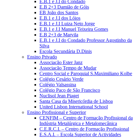
E.B.1 e J.I do Condado
E.B 2+3 Damião de Góis
EB João dos Santos
E.B.1 e J.I dos Lóios
E.B.1 e J.I Luiza Neto Jorge
E.B.1 e J.I Manuel Teixeira Gomes
E.B 2+3 de Marvila
E.B.1 e J.I do Condado Professor Agostinho da
Silva
Escola Secundária D.Dinis
Ensino Privado
Associação Ester Janz
Associação Tempo de Mudar
Centro Social e Paroquial S.Maximiliano Kolbe
Colégio Cesário Verde
Colégio Valsassina
Colégio Paço de São Francisco
Nuclisol Jean Piaget
Santa Casa da Misericórdia de Lisboa
United Lisbon International School
Ensino Profissional e Superior
CENFIM – Centro de Formação Profissional da
Indústria Metalúrgica e Metalomecânica
C.E.R.C.I. – Centro de Formação Profissional
E.S.A.I. – Escola Superior de Actividades