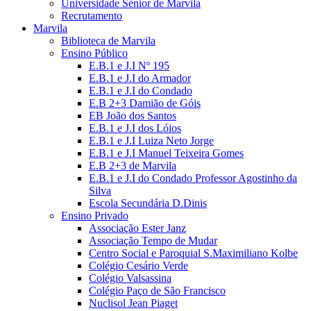
Universidade Sénior de Marvila
Recrutamento
Marvila
Biblioteca de Marvila
Ensino Público
E.B.1 e J.I Nº 195
E.B.1 e J.I do Armador
E.B.1 e J.I do Condado
E.B 2+3 Damião de Góis
EB João dos Santos
E.B.1 e J.I dos Lóios
E.B.1 e J.I Luiza Neto Jorge
E.B.1 e J.I Manuel Teixeira Gomes
E.B 2+3 de Marvila
E.B.1 e J.I do Condado Professor Agostinho da
Silva
Escola Secundária D.Dinis
Ensino Privado
Associação Ester Janz
Associação Tempo de Mudar
Centro Social e Paroquial S.Maximiliano Kolbe
Colégio Cesário Verde
Colégio Valsassina
Colégio Paço de São Francisco
Nuclisol Jean Piaget