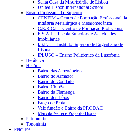
Santa Casa da Misericórdia de Lisboa
United Lisbon International School
Ensino Profissional e Superior
CENFIM – Centro de Formação Profissional da
Indústria Metalúrgica e Metalomecânica
C.E.R.C.I. – Centro de Formação Profissional
E.S.A.I. – Escola Superior de Actividades
Imobiliárias
I.S.E.L. – Instituto Superior de Engenharia de
Lisboa
IPLUSO – Ensino Politécnico da Lusofonia
Heráldica
História
Bairro das Amendoeiras
Bairro do Armador
Bairro do Condado
Bairro Chinês
Bairro da Flamenga
Bairro dos Lóios
Braço de Prata
Vale fundão e Bairro da PRODAC
Marvila Velha e Poço do Bispo
Património
Toponímia
Pelouros