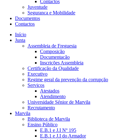
Contactos
Juventude
Segurança e Mobilidade
Documentos
Contactos
Início
Junta
Assembleia de Freguesia
Composição
Documentação
Inscrições Assembleia
Certificação da Qualidade
Executivo
Regime geral da prevenção da corrupção
Serviços
Atestados
Atendimento
Universidade Sénior de Marvila
Recrutamento
Marvila
Biblioteca de Marvila
Ensino Público
E.B.1 e J.I Nº 195
E.B.1 e J.I do Armador