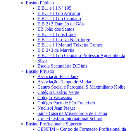
Ensino Público
E.B.1 e J.I Nº 195
E.B.1 e J.I do Armador
E.B.1 e J.I do Condado
E.B 2+3 Damião de Góis
EB João dos Santos
E.B.1 e J.I dos Lóios
E.B.1 e J.I Luiza Neto Jorge
E.B.1 e J.I Manuel Teixeira Gomes
E.B 2+3 de Marvila
E.B.1 e J.I do Condado Professor Agostinho da
Silva
Escola Secundária D.Dinis
Ensino Privado
Associação Ester Janz
Associação Tempo de Mudar
Centro Social e Paroquial S.Maximiliano Kolbe
Colégio Cesário Verde
Colégio Valsassina
Colégio Paço de São Francisco
Nuclisol Jean Piaget
Santa Casa da Misericórdia de Lisboa
United Lisbon International School
Ensino Profissional e Superior
CENFIM – Centro de Formação Profissional da