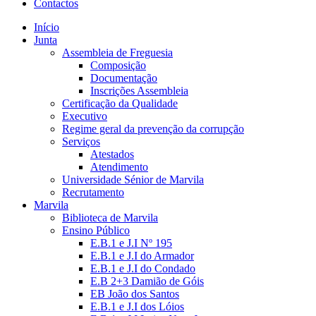
Contactos
Início
Junta
Assembleia de Freguesia
Composição
Documentação
Inscrições Assembleia
Certificação da Qualidade
Executivo
Regime geral da prevenção da corrupção
Serviços
Atestados
Atendimento
Universidade Sénior de Marvila
Recrutamento
Marvila
Biblioteca de Marvila
Ensino Público
E.B.1 e J.I Nº 195
E.B.1 e J.I do Armador
E.B.1 e J.I do Condado
E.B 2+3 Damião de Góis
EB João dos Santos
E.B.1 e J.I dos Lóios