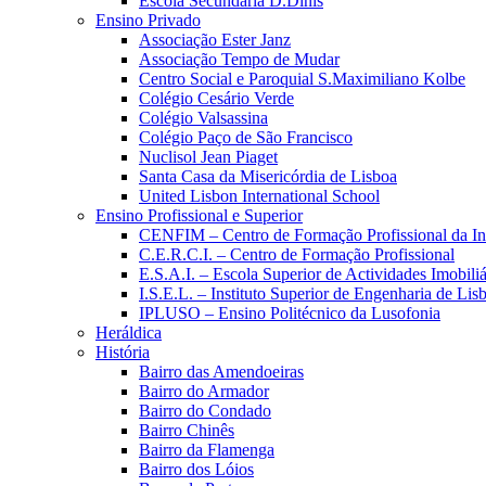
Escola Secundária D.Dinis
Ensino Privado
Associação Ester Janz
Associação Tempo de Mudar
Centro Social e Paroquial S.Maximiliano Kolbe
Colégio Cesário Verde
Colégio Valsassina
Colégio Paço de São Francisco
Nuclisol Jean Piaget
Santa Casa da Misericórdia de Lisboa
United Lisbon International School
Ensino Profissional e Superior
CENFIM – Centro de Formação Profissional da In
C.E.R.C.I. – Centro de Formação Profissional
E.S.A.I. – Escola Superior de Actividades Imobiliá
I.S.E.L. – Instituto Superior de Engenharia de Lis
IPLUSO – Ensino Politécnico da Lusofonia
Heráldica
História
Bairro das Amendoeiras
Bairro do Armador
Bairro do Condado
Bairro Chinês
Bairro da Flamenga
Bairro dos Lóios