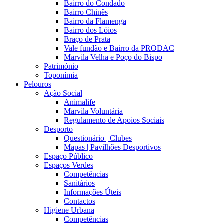
Bairro do Condado
Bairro Chinês
Bairro da Flamenga
Bairro dos Lóios
Braço de Prata
Vale fundão e Bairro da PRODAC
Marvila Velha e Poço do Bispo
Património
Toponímia
Pelouros
Ação Social
Animalife
Marvila Voluntária
Regulamento de Apoios Sociais
Desporto
Questionário | Clubes
Mapas | Pavilhões Desportivos
Espaço Público
Espaços Verdes
Competências
Sanitários
Informações Úteis
Contactos
Higiene Urbana
Competências