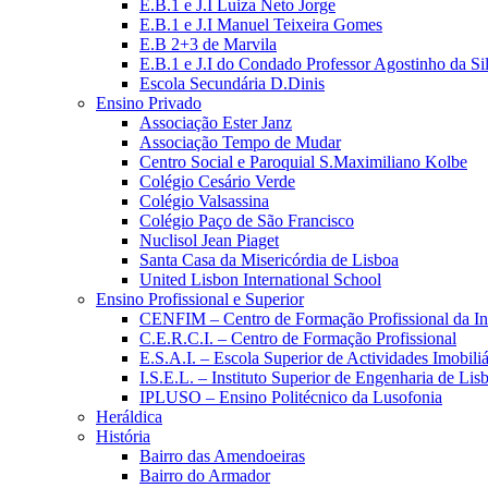
E.B.1 e J.I Luiza Neto Jorge
E.B.1 e J.I Manuel Teixeira Gomes
E.B 2+3 de Marvila
E.B.1 e J.I do Condado Professor Agostinho da Si
Escola Secundária D.Dinis
Ensino Privado
Associação Ester Janz
Associação Tempo de Mudar
Centro Social e Paroquial S.Maximiliano Kolbe
Colégio Cesário Verde
Colégio Valsassina
Colégio Paço de São Francisco
Nuclisol Jean Piaget
Santa Casa da Misericórdia de Lisboa
United Lisbon International School
Ensino Profissional e Superior
CENFIM – Centro de Formação Profissional da In
C.E.R.C.I. – Centro de Formação Profissional
E.S.A.I. – Escola Superior de Actividades Imobiliá
I.S.E.L. – Instituto Superior de Engenharia de Lis
IPLUSO – Ensino Politécnico da Lusofonia
Heráldica
História
Bairro das Amendoeiras
Bairro do Armador