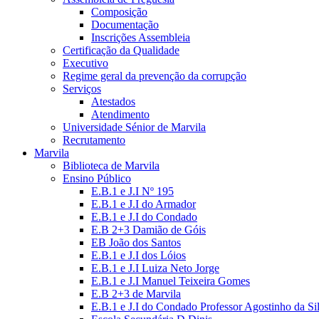
Composição
Documentação
Inscrições Assembleia
Certificação da Qualidade
Executivo
Regime geral da prevenção da corrupção
Serviços
Atestados
Atendimento
Universidade Sénior de Marvila
Recrutamento
Marvila
Biblioteca de Marvila
Ensino Público
E.B.1 e J.I Nº 195
E.B.1 e J.I do Armador
E.B.1 e J.I do Condado
E.B 2+3 Damião de Góis
EB João dos Santos
E.B.1 e J.I dos Lóios
E.B.1 e J.I Luiza Neto Jorge
E.B.1 e J.I Manuel Teixeira Gomes
E.B 2+3 de Marvila
E.B.1 e J.I do Condado Professor Agostinho da Si