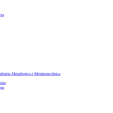
lva
dústria Metalúrgica e Metalomecânica
rias
boa