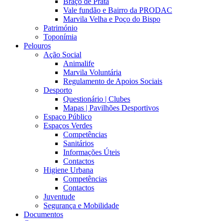
Braço de Prata
Vale fundão e Bairro da PRODAC
Marvila Velha e Poço do Bispo
Património
Toponímia
Pelouros
Ação Social
Animalife
Marvila Voluntária
Regulamento de Apoios Sociais
Desporto
Questionário | Clubes
Mapas | Pavilhões Desportivos
Espaço Público
Espaços Verdes
Competências
Sanitários
Informações Úteis
Contactos
Higiene Urbana
Competências
Contactos
Juventude
Segurança e Mobilidade
Documentos