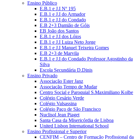
Ensino Público
E.B.1 e J.I Nº 195
E.B.1 e J.I do Armador
E.B.1 e J.I do Condado
E.B 2+3 Damião de Góis
EB João dos Santos
E.B.1 e J.I dos Lóios
E.B.1 e J.I Luiza Neto Jorge
E.B.1 e J.I Manuel Teixeira Gomes
E.B 2+3 de Marvila
E.B.1 e J.I do Condado Professor Agostinho da
Silva
Escola Secundária D.Dinis
Ensino Privado
Associação Ester Janz
Associação Tempo de Mudar
Centro Social e Paroquial S.Maximiliano Kolbe
Colégio Cesário Verde
Colégio Valsassina
Colégio Paço de São Francisco
Nuclisol Jean Piaget
Santa Casa da Misericórdia de Lisboa
United Lisbon International School
Ensino Profissional e Superior
CENFIM – Centro de Formação Profissional da