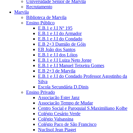
Universidade Sénior de Marvila
Recrutamento
Marvila
Biblioteca de Marvila
Ensino Público
E.B.1 e J.I Nº 195
E.B.1 e J.I do Armador
E.B.1 e J.I do Condado
E.B 2+3 Damião de Góis
EB João dos Santos
E.B.1 e J.I dos Lóios
E.B.1 e J.I Luiza Neto Jorge
E.B.1 e J.I Manuel Teixeira Gomes
E.B 2+3 de Marvila
E.B.1 e J.I do Condado Professor Agostinho da
Silva
Escola Secundária D.Dinis
Ensino Privado
Associação Ester Janz
Associação Tempo de Mudar
Centro Social e Paroquial S.Maximiliano Kolbe
Colégio Cesário Verde
Colégio Valsassina
Colégio Paço de São Francisco
Nuclisol Jean Piaget