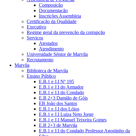
Composição
Documentação
Inscrições Assembleia
Certificação da Qualidade
Executivo
Regime geral da prevenção da corrupção
Serviços
Atestados
Atendimento
Universidade Sénior de Marvila
Recrutamento
Marvila
Biblioteca de Marvila
Ensino Público
E.B.1 e J.I Nº 195
E.B.1 e J.I do Armador
E.B.1 e J.I do Condado
E.B 2+3 Damião de Góis
EB João dos Santos
E.B.1 e J.I dos Lóios
E.B.1 e J.I Luiza Neto Jorge
E.B.1 e J.I Manuel Teixeira Gomes
E.B 2+3 de Marvila
E.B.1 e J.I do Condado Professor Agostinho da