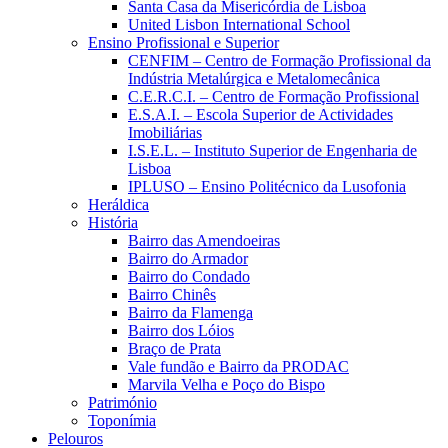
Santa Casa da Misericórdia de Lisboa
United Lisbon International School
Ensino Profissional e Superior
CENFIM – Centro de Formação Profissional da
Indústria Metalúrgica e Metalomecânica
C.E.R.C.I. – Centro de Formação Profissional
E.S.A.I. – Escola Superior de Actividades
Imobiliárias
I.S.E.L. – Instituto Superior de Engenharia de
Lisboa
IPLUSO – Ensino Politécnico da Lusofonia
Heráldica
História
Bairro das Amendoeiras
Bairro do Armador
Bairro do Condado
Bairro Chinês
Bairro da Flamenga
Bairro dos Lóios
Braço de Prata
Vale fundão e Bairro da PRODAC
Marvila Velha e Poço do Bispo
Património
Toponímia
Pelouros