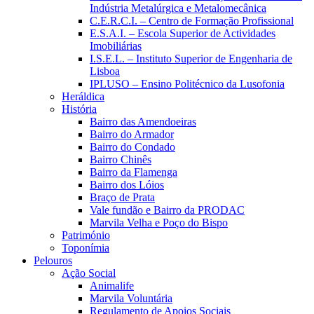
Indústria Metalúrgica e Metalomecânica
C.E.R.C.I. – Centro de Formação Profissional
E.S.A.I. – Escola Superior de Actividades
Imobiliárias
I.S.E.L. – Instituto Superior de Engenharia de
Lisboa
IPLUSO – Ensino Politécnico da Lusofonia
Heráldica
História
Bairro das Amendoeiras
Bairro do Armador
Bairro do Condado
Bairro Chinês
Bairro da Flamenga
Bairro dos Lóios
Braço de Prata
Vale fundão e Bairro da PRODAC
Marvila Velha e Poço do Bispo
Património
Toponímia
Pelouros
Ação Social
Animalife
Marvila Voluntária
Regulamento de Apoios Sociais