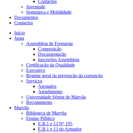
Contactos
Juventude
Segurança e Mobilidade
Documentos
Contactos
Início
Junta
Assembleia de Freguesia
Composição
Documentação
Inscrições Assembleia
Certificação da Qualidade
Executivo
Regime geral da prevenção da corrupção
Serviços
Atestados
Atendimento
Universidade Sénior de Marvila
Recrutamento
Marvila
Biblioteca de Marvila
Ensino Público
E.B.1 e J.I Nº 195
E.B.1 e J.I do Armador