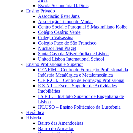
Silva
Escola Secundária D.Dinis
Ensino Privado
Associação Ester Janz
Associação Tempo de Mudar
Centro Social e Paroquial S.Maximiliano Kolbe
Colégio Cesário Verde
Colégio Valsassina
Colégio Paço de São Francisco
Nuclisol Jean Piaget
Santa Casa da Misericórdia de Lisboa
United Lisbon International School
Ensino Profissional e Superior
CENFIM – Centro de Formação Profissional da
Indústria Metalúrgica e Metalomecânica
C.E.R.C.I. – Centro de Formação Profissional
E.S.A.I. – Escola Superior de Actividades
Imobiliárias
I.S.E.L. – Instituto Superior de Engenharia de
Lisboa
IPLUSO – Ensino Politécnico da Lusofonia
Heráldica
História
Bairro das Amendoeiras
Bairro do Armador