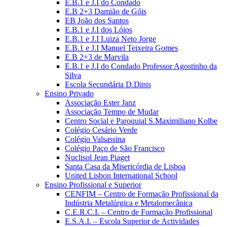
E.B.1 e J.I do Condado
E.B 2+3 Damião de Góis
EB João dos Santos
E.B.1 e J.I dos Lóios
E.B.1 e J.I Luiza Neto Jorge
E.B.1 e J.I Manuel Teixeira Gomes
E.B 2+3 de Marvila
E.B.1 e J.I do Condado Professor Agostinho da
Silva
Escola Secundária D.Dinis
Ensino Privado
Associação Ester Janz
Associação Tempo de Mudar
Centro Social e Paroquial S.Maximiliano Kolbe
Colégio Cesário Verde
Colégio Valsassina
Colégio Paço de São Francisco
Nuclisol Jean Piaget
Santa Casa da Misericórdia de Lisboa
United Lisbon International School
Ensino Profissional e Superior
CENFIM – Centro de Formação Profissional da
Indústria Metalúrgica e Metalomecânica
C.E.R.C.I. – Centro de Formação Profissional
E.S.A.I. – Escola Superior de Actividades