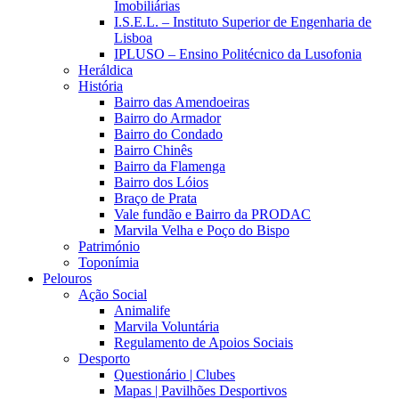
Imobiliárias
I.S.E.L. – Instituto Superior de Engenharia de
Lisboa
IPLUSO – Ensino Politécnico da Lusofonia
Heráldica
História
Bairro das Amendoeiras
Bairro do Armador
Bairro do Condado
Bairro Chinês
Bairro da Flamenga
Bairro dos Lóios
Braço de Prata
Vale fundão e Bairro da PRODAC
Marvila Velha e Poço do Bispo
Património
Toponímia
Pelouros
Ação Social
Animalife
Marvila Voluntária
Regulamento de Apoios Sociais
Desporto
Questionário | Clubes
Mapas | Pavilhões Desportivos