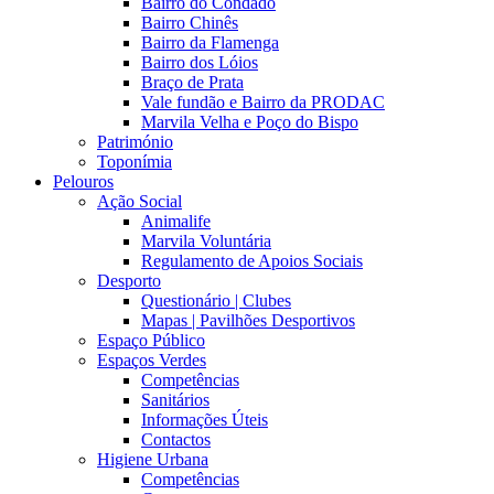
Bairro do Condado
Bairro Chinês
Bairro da Flamenga
Bairro dos Lóios
Braço de Prata
Vale fundão e Bairro da PRODAC
Marvila Velha e Poço do Bispo
Património
Toponímia
Pelouros
Ação Social
Animalife
Marvila Voluntária
Regulamento de Apoios Sociais
Desporto
Questionário | Clubes
Mapas | Pavilhões Desportivos
Espaço Público
Espaços Verdes
Competências
Sanitários
Informações Úteis
Contactos
Higiene Urbana
Competências