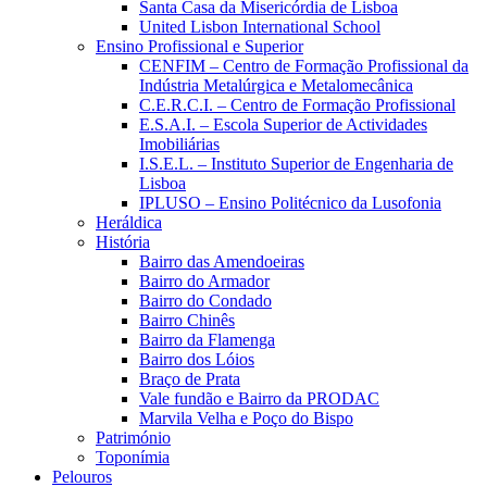
Santa Casa da Misericórdia de Lisboa
United Lisbon International School
Ensino Profissional e Superior
CENFIM – Centro de Formação Profissional da
Indústria Metalúrgica e Metalomecânica
C.E.R.C.I. – Centro de Formação Profissional
E.S.A.I. – Escola Superior de Actividades
Imobiliárias
I.S.E.L. – Instituto Superior de Engenharia de
Lisboa
IPLUSO – Ensino Politécnico da Lusofonia
Heráldica
História
Bairro das Amendoeiras
Bairro do Armador
Bairro do Condado
Bairro Chinês
Bairro da Flamenga
Bairro dos Lóios
Braço de Prata
Vale fundão e Bairro da PRODAC
Marvila Velha e Poço do Bispo
Património
Toponímia
Pelouros