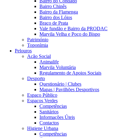
Bairro do Condado
Bairro Chinês
Bairro da Flamenga
Bairro dos Lóios
Braço de Prata
Vale fundão e Bairro da PRODAC
Marvila Velha e Poço do Bispo
Património
Toponímia
Pelouros
Ação Social
Animalife
Marvila Voluntária
Regulamento de Apoios Sociais
Desporto
Questionário | Clubes
Mapas | Pavilhões Desportivos
Espaço Público
Espaços Verdes
Competências
Sanitários
Informações Úteis
Contactos
Higiene Urbana
Competências