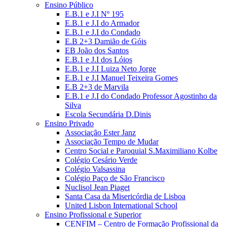
Ensino Público
E.B.1 e J.I Nº 195
E.B.1 e J.I do Armador
E.B.1 e J.I do Condado
E.B 2+3 Damião de Góis
EB João dos Santos
E.B.1 e J.I dos Lóios
E.B.1 e J.I Luiza Neto Jorge
E.B.1 e J.I Manuel Teixeira Gomes
E.B 2+3 de Marvila
E.B.1 e J.I do Condado Professor Agostinho da
Silva
Escola Secundária D.Dinis
Ensino Privado
Associação Ester Janz
Associação Tempo de Mudar
Centro Social e Paroquial S.Maximiliano Kolbe
Colégio Cesário Verde
Colégio Valsassina
Colégio Paço de São Francisco
Nuclisol Jean Piaget
Santa Casa da Misericórdia de Lisboa
United Lisbon International School
Ensino Profissional e Superior
CENFIM – Centro de Formação Profissional da