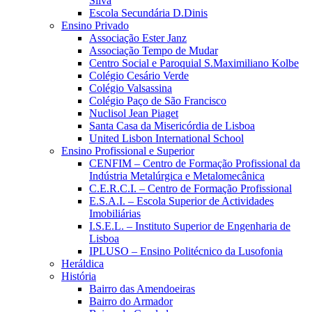
Silva
Escola Secundária D.Dinis
Ensino Privado
Associação Ester Janz
Associação Tempo de Mudar
Centro Social e Paroquial S.Maximiliano Kolbe
Colégio Cesário Verde
Colégio Valsassina
Colégio Paço de São Francisco
Nuclisol Jean Piaget
Santa Casa da Misericórdia de Lisboa
United Lisbon International School
Ensino Profissional e Superior
CENFIM – Centro de Formação Profissional da
Indústria Metalúrgica e Metalomecânica
C.E.R.C.I. – Centro de Formação Profissional
E.S.A.I. – Escola Superior de Actividades
Imobiliárias
I.S.E.L. – Instituto Superior de Engenharia de
Lisboa
IPLUSO – Ensino Politécnico da Lusofonia
Heráldica
História
Bairro das Amendoeiras
Bairro do Armador