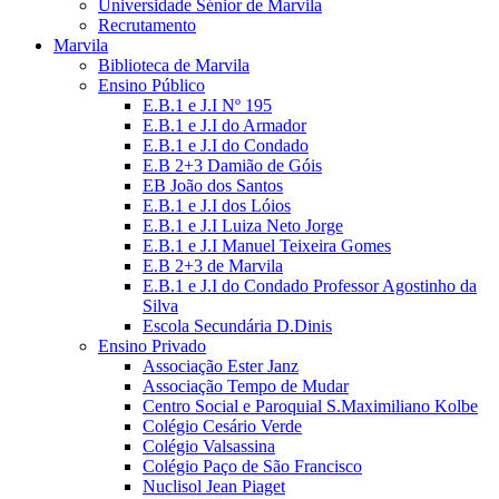
Universidade Sénior de Marvila
Recrutamento
Marvila
Biblioteca de Marvila
Ensino Público
E.B.1 e J.I Nº 195
E.B.1 e J.I do Armador
E.B.1 e J.I do Condado
E.B 2+3 Damião de Góis
EB João dos Santos
E.B.1 e J.I dos Lóios
E.B.1 e J.I Luiza Neto Jorge
E.B.1 e J.I Manuel Teixeira Gomes
E.B 2+3 de Marvila
E.B.1 e J.I do Condado Professor Agostinho da
Silva
Escola Secundária D.Dinis
Ensino Privado
Associação Ester Janz
Associação Tempo de Mudar
Centro Social e Paroquial S.Maximiliano Kolbe
Colégio Cesário Verde
Colégio Valsassina
Colégio Paço de São Francisco
Nuclisol Jean Piaget