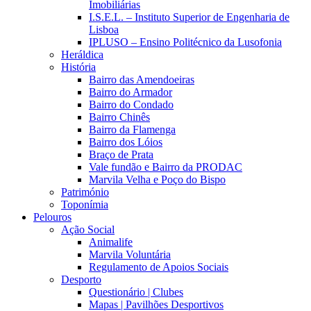
Imobiliárias
I.S.E.L. – Instituto Superior de Engenharia de
Lisboa
IPLUSO – Ensino Politécnico da Lusofonia
Heráldica
História
Bairro das Amendoeiras
Bairro do Armador
Bairro do Condado
Bairro Chinês
Bairro da Flamenga
Bairro dos Lóios
Braço de Prata
Vale fundão e Bairro da PRODAC
Marvila Velha e Poço do Bispo
Património
Toponímia
Pelouros
Ação Social
Animalife
Marvila Voluntária
Regulamento de Apoios Sociais
Desporto
Questionário | Clubes
Mapas | Pavilhões Desportivos