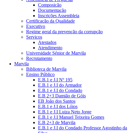
Composição
Documentação
Inscrições Assembleia
Certificação da Qualidade
Executivo
Regime geral da prevenção da corrupção
Serviços
Atestados
Atendimento
Universidade Sénior de Marvila
Recrutamento
Marvila
Biblioteca de Marvila
Ensino Público
E.B.1 e J.I Nº 195
E.B.1 e J.I do Armador
E.B.1 e J.I do Condado
E.B 2+3 Damião de Góis
EB João dos Santos
E.B.1 e J.I dos Lóios
E.B.1 e J.I Luiza Neto Jorge
E.B.1 e J.I Manuel Teixeira Gomes
E.B 2+3 de Marvila
E.B.1 e J.I do Condado Professor Agostinho da