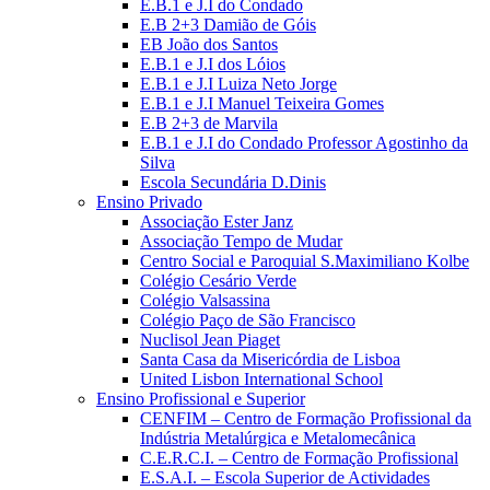
E.B.1 e J.I do Condado
E.B 2+3 Damião de Góis
EB João dos Santos
E.B.1 e J.I dos Lóios
E.B.1 e J.I Luiza Neto Jorge
E.B.1 e J.I Manuel Teixeira Gomes
E.B 2+3 de Marvila
E.B.1 e J.I do Condado Professor Agostinho da
Silva
Escola Secundária D.Dinis
Ensino Privado
Associação Ester Janz
Associação Tempo de Mudar
Centro Social e Paroquial S.Maximiliano Kolbe
Colégio Cesário Verde
Colégio Valsassina
Colégio Paço de São Francisco
Nuclisol Jean Piaget
Santa Casa da Misericórdia de Lisboa
United Lisbon International School
Ensino Profissional e Superior
CENFIM – Centro de Formação Profissional da
Indústria Metalúrgica e Metalomecânica
C.E.R.C.I. – Centro de Formação Profissional
E.S.A.I. – Escola Superior de Actividades