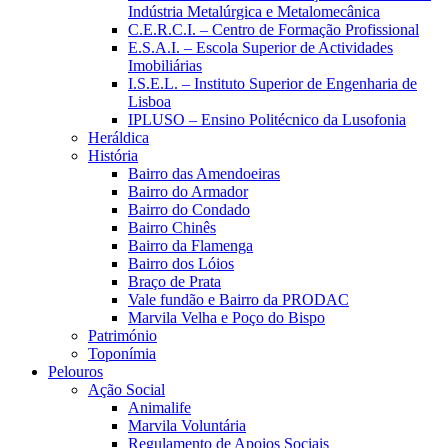
Indústria Metalúrgica e Metalomecânica
C.E.R.C.I. – Centro de Formação Profissional
E.S.A.I. – Escola Superior de Actividades
Imobiliárias
I.S.E.L. – Instituto Superior de Engenharia de
Lisboa
IPLUSO – Ensino Politécnico da Lusofonia
Heráldica
História
Bairro das Amendoeiras
Bairro do Armador
Bairro do Condado
Bairro Chinês
Bairro da Flamenga
Bairro dos Lóios
Braço de Prata
Vale fundão e Bairro da PRODAC
Marvila Velha e Poço do Bispo
Património
Toponímia
Pelouros
Ação Social
Animalife
Marvila Voluntária
Regulamento de Apoios Sociais