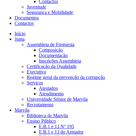
Contactos
Juventude
Segurança e Mobilidade
Documentos
Contactos
Início
Junta
Assembleia de Freguesia
Composição
Documentação
Inscrições Assembleia
Certificação da Qualidade
Executivo
Regime geral da prevenção da corrupção
Serviços
Atestados
Atendimento
Universidade Sénior de Marvila
Recrutamento
Marvila
Biblioteca de Marvila
Ensino Público
E.B.1 e J.I Nº 195
E.B.1 e J.I do Armador