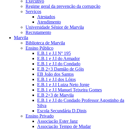
Executivo
Regime geral da prevenção da corrupção
Serviços
Atestados
Atendimento
Universidade Sénior de Marvila
Recrutamento
Marvila
Biblioteca de Marvila
Ensino Público
E.B.1 e J.I Nº 195
E.B.1 e J.I do Armador
E.B.1 e J.I do Condado
E.B 2+3 Damião de Góis
EB João dos Santos
E.B.1 e J.I dos Lóios
E.B.1 e J.I Luiza Neto Jorge
E.B.1 e J.I Manuel Teixeira Gomes
E.B 2+3 de Marvila
E.B.1 e J.I do Condado Professor Agostinho da
Silva
Escola Secundária D.Dinis
Ensino Privado
Associação Ester Janz
Associação Tempo de Mudar