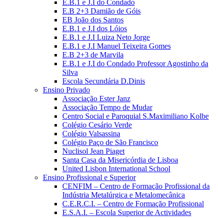
E.B.1 e J.I do Condado
E.B 2+3 Damião de Góis
EB João dos Santos
E.B.1 e J.I dos Lóios
E.B.1 e J.I Luiza Neto Jorge
E.B.1 e J.I Manuel Teixeira Gomes
E.B 2+3 de Marvila
E.B.1 e J.I do Condado Professor Agostinho da
Silva
Escola Secundária D.Dinis
Ensino Privado
Associação Ester Janz
Associação Tempo de Mudar
Centro Social e Paroquial S.Maximiliano Kolbe
Colégio Cesário Verde
Colégio Valsassina
Colégio Paço de São Francisco
Nuclisol Jean Piaget
Santa Casa da Misericórdia de Lisboa
United Lisbon International School
Ensino Profissional e Superior
CENFIM – Centro de Formação Profissional da
Indústria Metalúrgica e Metalomecânica
C.E.R.C.I. – Centro de Formação Profissional
E.S.A.I. – Escola Superior de Actividades