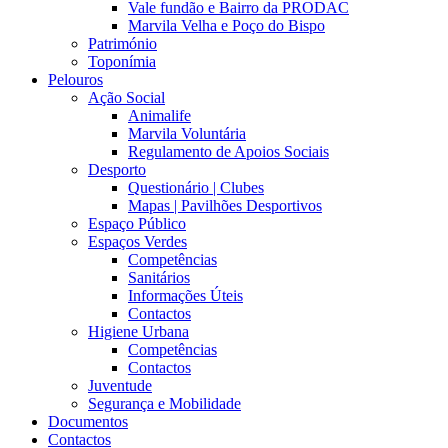
Vale fundão e Bairro da PRODAC
Marvila Velha e Poço do Bispo
Património
Toponímia
Pelouros
Ação Social
Animalife
Marvila Voluntária
Regulamento de Apoios Sociais
Desporto
Questionário | Clubes
Mapas | Pavilhões Desportivos
Espaço Público
Espaços Verdes
Competências
Sanitários
Informações Úteis
Contactos
Higiene Urbana
Competências
Contactos
Juventude
Segurança e Mobilidade
Documentos
Contactos