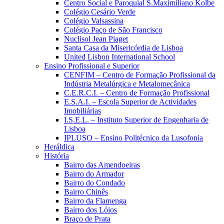
Centro Social e Paroquial S.Maximiliano Kolbe
Colégio Cesário Verde
Colégio Valsassina
Colégio Paço de São Francisco
Nuclisol Jean Piaget
Santa Casa da Misericórdia de Lisboa
United Lisbon International School
Ensino Profissional e Superior
CENFIM – Centro de Formação Profissional da
Indústria Metalúrgica e Metalomecânica
C.E.R.C.I. – Centro de Formação Profissional
E.S.A.I. – Escola Superior de Actividades
Imobiliárias
I.S.E.L. – Instituto Superior de Engenharia de
Lisboa
IPLUSO – Ensino Politécnico da Lusofonia
Heráldica
História
Bairro das Amendoeiras
Bairro do Armador
Bairro do Condado
Bairro Chinês
Bairro da Flamenga
Bairro dos Lóios
Braço de Prata