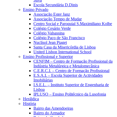
Silva
Escola Secundária D.Dinis
Ensino Privado
Associação Ester Janz
Associação Tempo de Mudar
Centro Social e Paroquial S.Maximiliano Kolbe
Colégio Cesário Verde
Colégio Valsassina
Colégio Paço de São Francisco
Nuclisol Jean Piaget
Santa Casa da Misericórdia de Lisboa
United Lisbon International School
Ensino Profissional e Superior
CENFIM – Centro de Formação Profissional da
Indústria Metalúrgica e Metalomecânica
C.E.R.C.I. – Centro de Formação Profissional
E.S.A.I. – Escola Superior de Actividades
Imobiliárias
I.S.E.L. – Instituto Superior de Engenharia de
Lisboa
IPLUSO – Ensino Politécnico da Lusofonia
Heráldica
História
Bairro das Amendoeiras
Bairro do Armador