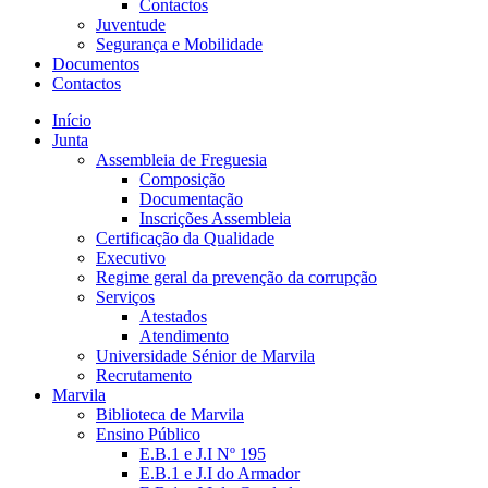
Contactos
Juventude
Segurança e Mobilidade
Documentos
Contactos
Início
Junta
Assembleia de Freguesia
Composição
Documentação
Inscrições Assembleia
Certificação da Qualidade
Executivo
Regime geral da prevenção da corrupção
Serviços
Atestados
Atendimento
Universidade Sénior de Marvila
Recrutamento
Marvila
Biblioteca de Marvila
Ensino Público
E.B.1 e J.I Nº 195
E.B.1 e J.I do Armador