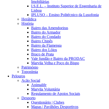
Imobiliárias
I.S.E.L. – Instituto Superior de Engenharia de
Lisboa
IPLUSO – Ensino Politécnico da Lusofonia
Heráldica
História
Bairro das Amendoeiras
Bairro do Armador
Bairro do Condado
Bairro Chinês
Bairro da Flamenga
Bairro dos Lóios
Braço de Prata
Vale fundão e Bairro da PRODAC
Marvila Velha e Poço do Bispo
Património
Toponímia
Pelouros
Ação Social
Animalife
Marvila Voluntária
Regulamento de Apoios Sociais
Desporto
Questionário | Clubes
Mapas | Pavilhões Desportivos