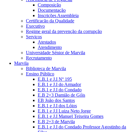
Composição
Documentação
Inscrições Assembleia
Certificação da Qualidade
Executivo
Regime geral da prevenção da corrupção
Serviços
Atestados
Atendimento
Universidade Sénior de Marvila
Recrutamento
Marvila
Biblioteca de Marvila
Ensino Público
E.B.1 e J.I Nº 195
E.B.1 e J.I do Armador
E.B.1 e J.I do Condado
E.B 2+3 Damião de Góis
EB João dos Santos
E.B.1 e J.I dos Lóios
E.B.1 e J.I Luiza Neto Jorge
E.B.1 e J.I Manuel Teixeira Gomes
E.B 2+3 de Marvila
E.B.1 e J.I do Condado Professor Agostinho da