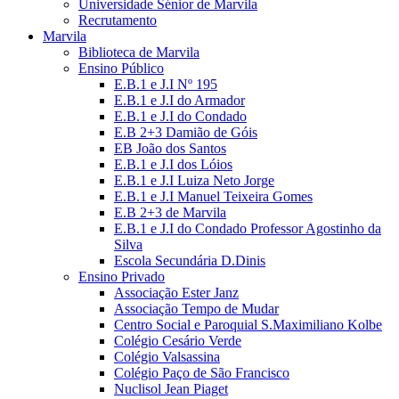
Universidade Sénior de Marvila
Recrutamento
Marvila
Biblioteca de Marvila
Ensino Público
E.B.1 e J.I Nº 195
E.B.1 e J.I do Armador
E.B.1 e J.I do Condado
E.B 2+3 Damião de Góis
EB João dos Santos
E.B.1 e J.I dos Lóios
E.B.1 e J.I Luiza Neto Jorge
E.B.1 e J.I Manuel Teixeira Gomes
E.B 2+3 de Marvila
E.B.1 e J.I do Condado Professor Agostinho da
Silva
Escola Secundária D.Dinis
Ensino Privado
Associação Ester Janz
Associação Tempo de Mudar
Centro Social e Paroquial S.Maximiliano Kolbe
Colégio Cesário Verde
Colégio Valsassina
Colégio Paço de São Francisco
Nuclisol Jean Piaget