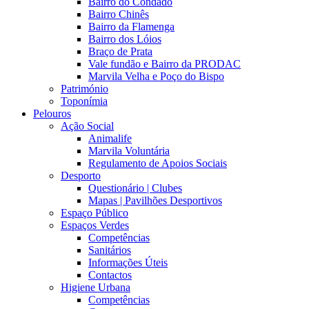
Bairro do Condado
Bairro Chinês
Bairro da Flamenga
Bairro dos Lóios
Braço de Prata
Vale fundão e Bairro da PRODAC
Marvila Velha e Poço do Bispo
Património
Toponímia
Pelouros
Ação Social
Animalife
Marvila Voluntária
Regulamento de Apoios Sociais
Desporto
Questionário | Clubes
Mapas | Pavilhões Desportivos
Espaço Público
Espaços Verdes
Competências
Sanitários
Informações Úteis
Contactos
Higiene Urbana
Competências