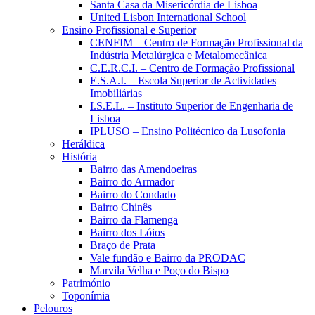
Santa Casa da Misericórdia de Lisboa
United Lisbon International School
Ensino Profissional e Superior
CENFIM – Centro de Formação Profissional da
Indústria Metalúrgica e Metalomecânica
C.E.R.C.I. – Centro de Formação Profissional
E.S.A.I. – Escola Superior de Actividades
Imobiliárias
I.S.E.L. – Instituto Superior de Engenharia de
Lisboa
IPLUSO – Ensino Politécnico da Lusofonia
Heráldica
História
Bairro das Amendoeiras
Bairro do Armador
Bairro do Condado
Bairro Chinês
Bairro da Flamenga
Bairro dos Lóios
Braço de Prata
Vale fundão e Bairro da PRODAC
Marvila Velha e Poço do Bispo
Património
Toponímia
Pelouros