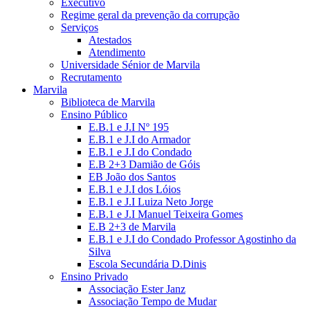
Executivo
Regime geral da prevenção da corrupção
Serviços
Atestados
Atendimento
Universidade Sénior de Marvila
Recrutamento
Marvila
Biblioteca de Marvila
Ensino Público
E.B.1 e J.I Nº 195
E.B.1 e J.I do Armador
E.B.1 e J.I do Condado
E.B 2+3 Damião de Góis
EB João dos Santos
E.B.1 e J.I dos Lóios
E.B.1 e J.I Luiza Neto Jorge
E.B.1 e J.I Manuel Teixeira Gomes
E.B 2+3 de Marvila
E.B.1 e J.I do Condado Professor Agostinho da
Silva
Escola Secundária D.Dinis
Ensino Privado
Associação Ester Janz
Associação Tempo de Mudar