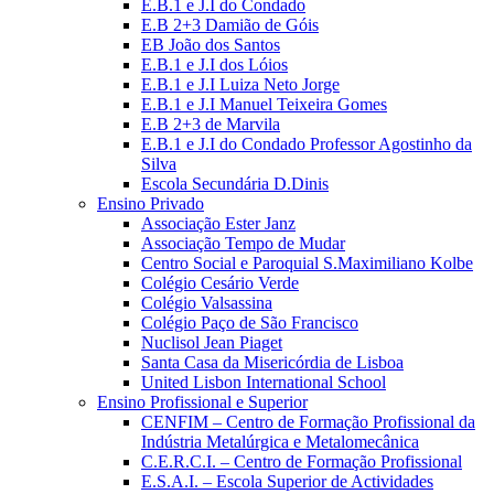
E.B.1 e J.I do Condado
E.B 2+3 Damião de Góis
EB João dos Santos
E.B.1 e J.I dos Lóios
E.B.1 e J.I Luiza Neto Jorge
E.B.1 e J.I Manuel Teixeira Gomes
E.B 2+3 de Marvila
E.B.1 e J.I do Condado Professor Agostinho da
Silva
Escola Secundária D.Dinis
Ensino Privado
Associação Ester Janz
Associação Tempo de Mudar
Centro Social e Paroquial S.Maximiliano Kolbe
Colégio Cesário Verde
Colégio Valsassina
Colégio Paço de São Francisco
Nuclisol Jean Piaget
Santa Casa da Misericórdia de Lisboa
United Lisbon International School
Ensino Profissional e Superior
CENFIM – Centro de Formação Profissional da
Indústria Metalúrgica e Metalomecânica
C.E.R.C.I. – Centro de Formação Profissional
E.S.A.I. – Escola Superior de Actividades