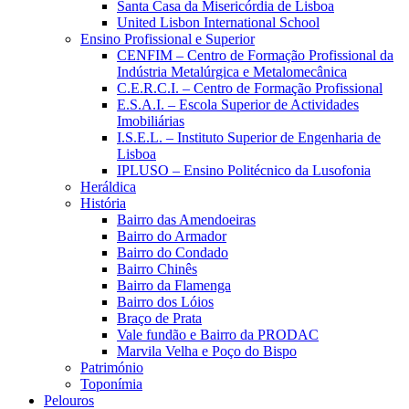
Santa Casa da Misericórdia de Lisboa
United Lisbon International School
Ensino Profissional e Superior
CENFIM – Centro de Formação Profissional da
Indústria Metalúrgica e Metalomecânica
C.E.R.C.I. – Centro de Formação Profissional
E.S.A.I. – Escola Superior de Actividades
Imobiliárias
I.S.E.L. – Instituto Superior de Engenharia de
Lisboa
IPLUSO – Ensino Politécnico da Lusofonia
Heráldica
História
Bairro das Amendoeiras
Bairro do Armador
Bairro do Condado
Bairro Chinês
Bairro da Flamenga
Bairro dos Lóios
Braço de Prata
Vale fundão e Bairro da PRODAC
Marvila Velha e Poço do Bispo
Património
Toponímia
Pelouros