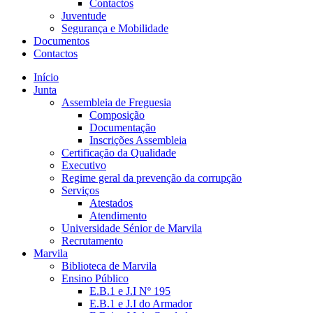
Contactos
Juventude
Segurança e Mobilidade
Documentos
Contactos
Início
Junta
Assembleia de Freguesia
Composição
Documentação
Inscrições Assembleia
Certificação da Qualidade
Executivo
Regime geral da prevenção da corrupção
Serviços
Atestados
Atendimento
Universidade Sénior de Marvila
Recrutamento
Marvila
Biblioteca de Marvila
Ensino Público
E.B.1 e J.I Nº 195
E.B.1 e J.I do Armador