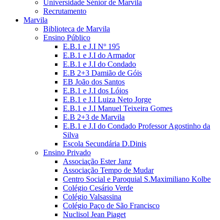
Universidade Sénior de Marvila
Recrutamento
Marvila
Biblioteca de Marvila
Ensino Público
E.B.1 e J.I Nº 195
E.B.1 e J.I do Armador
E.B.1 e J.I do Condado
E.B 2+3 Damião de Góis
EB João dos Santos
E.B.1 e J.I dos Lóios
E.B.1 e J.I Luiza Neto Jorge
E.B.1 e J.I Manuel Teixeira Gomes
E.B 2+3 de Marvila
E.B.1 e J.I do Condado Professor Agostinho da
Silva
Escola Secundária D.Dinis
Ensino Privado
Associação Ester Janz
Associação Tempo de Mudar
Centro Social e Paroquial S.Maximiliano Kolbe
Colégio Cesário Verde
Colégio Valsassina
Colégio Paço de São Francisco
Nuclisol Jean Piaget