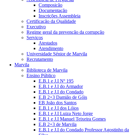
Composição
Documentação
Inscrições Assembleia
Certificação da Qualidade
Executivo
Regime geral da prevenção da corrupção
Serviços
Atestados
Atendimento
Universidade Sénior de Marvila
Recrutamento
Marvila
Biblioteca de Marvila
Ensino Público
E.B.1 e J.I Nº 195
E.B.1 e J.I do Armador
E.B.1 e J.I do Condado
E.B 2+3 Damião de Góis
EB João dos Santos
E.B.1 e J.I dos Lóios
E.B.1 e J.I Luiza Neto Jorge
E.B.1 e J.I Manuel Teixeira Gomes
E.B 2+3 de Marvila
E.B.1 e J.I do Condado Professor Agostinho da