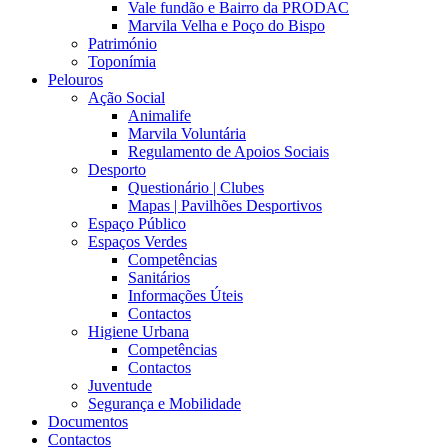
Vale fundão e Bairro da PRODAC
Marvila Velha e Poço do Bispo
Património
Toponímia
Pelouros
Ação Social
Animalife
Marvila Voluntária
Regulamento de Apoios Sociais
Desporto
Questionário | Clubes
Mapas | Pavilhões Desportivos
Espaço Público
Espaços Verdes
Competências
Sanitários
Informações Úteis
Contactos
Higiene Urbana
Competências
Contactos
Juventude
Segurança e Mobilidade
Documentos
Contactos