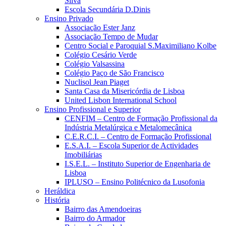
Silva
Escola Secundária D.Dinis
Ensino Privado
Associação Ester Janz
Associação Tempo de Mudar
Centro Social e Paroquial S.Maximiliano Kolbe
Colégio Cesário Verde
Colégio Valsassina
Colégio Paço de São Francisco
Nuclisol Jean Piaget
Santa Casa da Misericórdia de Lisboa
United Lisbon International School
Ensino Profissional e Superior
CENFIM – Centro de Formação Profissional da
Indústria Metalúrgica e Metalomecânica
C.E.R.C.I. – Centro de Formação Profissional
E.S.A.I. – Escola Superior de Actividades
Imobiliárias
I.S.E.L. – Instituto Superior de Engenharia de
Lisboa
IPLUSO – Ensino Politécnico da Lusofonia
Heráldica
História
Bairro das Amendoeiras
Bairro do Armador