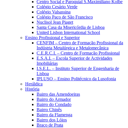
Centro Social e Paroquial S.Maximiliano Kolbe
Colégio Cesário Verde
Colégio Valsassina
Colégio Paço de São Francisco
Nuclisol Jean Piaget
Santa Casa da Misericórdia de Lisboa
United Lisbon International School
Ensino Profissional e Superior
CENFIM – Centro de Formação Profissional da
Indústria Metalúrgica e Metalomecânica
C.E.R.C.I. – Centro de Formação Profissional
E.S.A.I. – Escola Superior de Actividades
Imobiliárias
I.S.E.L. – Instituto Superior de Engenharia de
Lisboa
IPLUSO – Ensino Politécnico da Lusofonia
Heráldica
História
Bairro das Amendoeiras
Bairro do Armador
Bairro do Condado
Bairro Chinês
Bairro da Flamenga
Bairro dos Lóios
Braço de Prata