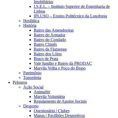
Imobiliárias
I.S.E.L. – Instituto Superior de Engenharia de
Lisboa
IPLUSO – Ensino Politécnico da Lusofonia
Heráldica
História
Bairro das Amendoeiras
Bairro do Armador
Bairro do Condado
Bairro Chinês
Bairro da Flamenga
Bairro dos Lóios
Braço de Prata
Vale fundão e Bairro da PRODAC
Marvila Velha e Poço do Bispo
Património
Toponímia
Pelouros
Ação Social
Animalife
Marvila Voluntária
Regulamento de Apoios Sociais
Desporto
Questionário | Clubes
Mapas | Pavilhões Desportivos