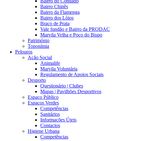
Bairro do Condado
Bairro Chinês
Bairro da Flamenga
Bairro dos Lóios
Braço de Prata
Vale fundão e Bairro da PRODAC
Marvila Velha e Poço do Bispo
Património
Toponímia
Pelouros
Ação Social
Animalife
Marvila Voluntária
Regulamento de Apoios Sociais
Desporto
Questionário | Clubes
Mapas | Pavilhões Desportivos
Espaço Público
Espaços Verdes
Competências
Sanitários
Informações Úteis
Contactos
Higiene Urbana
Competências