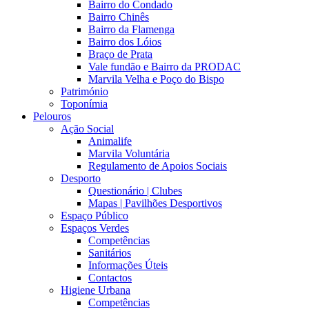
Bairro do Condado
Bairro Chinês
Bairro da Flamenga
Bairro dos Lóios
Braço de Prata
Vale fundão e Bairro da PRODAC
Marvila Velha e Poço do Bispo
Património
Toponímia
Pelouros
Ação Social
Animalife
Marvila Voluntária
Regulamento de Apoios Sociais
Desporto
Questionário | Clubes
Mapas | Pavilhões Desportivos
Espaço Público
Espaços Verdes
Competências
Sanitários
Informações Úteis
Contactos
Higiene Urbana
Competências