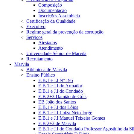
Composição
Documentação
Inscrições Assembleia
Certificação da Qualidade
Executivo
Regime geral da prevenção da corrupção
Serviços
Atestados
Atendimento
Universidade Sénior de Marvila
Recrutamento
Marvila
Biblioteca de Marvila
Ensino Público
E.B.1 e J.I Nº 195
E.B.1 e J.I do Armador
E.B.1 e J.I do Condado
E.B 2+3 Damião de Góis
EB João dos Santos
E.B.1 e J.I dos Lóios
E.B.1 e J.I Luiza Neto Jorge
E.B.1 e J.I Manuel Teixeira Gomes
E.B 2+3 de Marvila
E.B.1 e J.I do Condado Professor Agostinho da Si