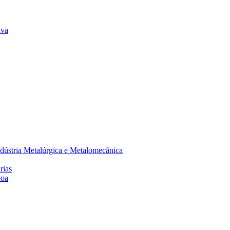
lva
dústria Metalúrgica e Metalomecânica
rias
boa