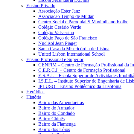
Escola Secundária D.Dinis
Ensino Privado
Associação Ester Janz
Associação Tempo de Mudar
Centro Social e Paroquial S.Maximiliano Kolbe
Colégio Cesário Verde
Colégio Valsassina
Colégio Paço de São Francisco
Nuclisol Jean Piaget
Santa Casa da Misericórdia de Lisboa
United Lisbon International School
Ensino Profissional e Superior
CENFIM – Centro de Formação Profissional da In
C.E.R.C.I. – Centro de Formação Profissional
E.S.A.I. – Escola Superior de Actividades Imobiliá
I.S.E.L. – Instituto Superior de Engenharia de Lis
IPLUSO – Ensino Politécnico da Lusofonia
Heráldica
História
Bairro das Amendoeiras
Bairro do Armador
Bairro do Condado
Bairro Chinês
Bairro da Flamenga
Bairro dos Lóios