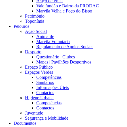
Braço de Prata
Vale fundão e Bairro da PRODAC
Marvila Velha e Poço do Bispo
Património
Toponímia
Pelouros
Ação Social
Animalife
Marvila Voluntária
Regulamento de Apoios Sociais
Desporto
Questionário | Clubes
Mapas | Pavilhões Desportivos
Espaço Público
Espaços Verdes
Competências
Sanitários
Informações Úteis
Contactos
Higiene Urbana
Competências
Contactos
Juventude
Segurança e Mobilidade
Documentos