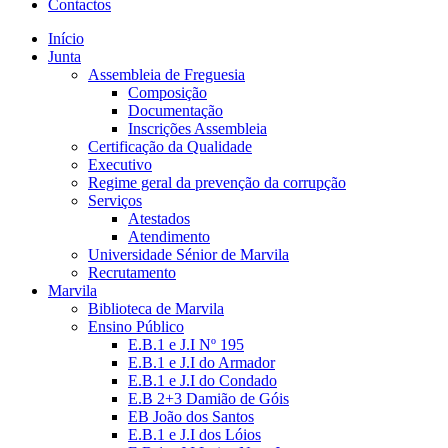
Contactos
Início
Junta
Assembleia de Freguesia
Composição
Documentação
Inscrições Assembleia
Certificação da Qualidade
Executivo
Regime geral da prevenção da corrupção
Serviços
Atestados
Atendimento
Universidade Sénior de Marvila
Recrutamento
Marvila
Biblioteca de Marvila
Ensino Público
E.B.1 e J.I Nº 195
E.B.1 e J.I do Armador
E.B.1 e J.I do Condado
E.B 2+3 Damião de Góis
EB João dos Santos
E.B.1 e J.I dos Lóios