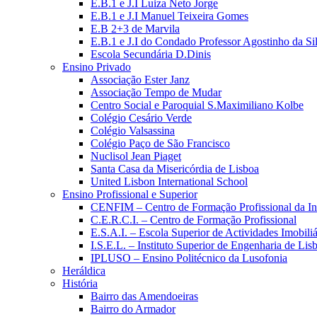
E.B.1 e J.I Luiza Neto Jorge
E.B.1 e J.I Manuel Teixeira Gomes
E.B 2+3 de Marvila
E.B.1 e J.I do Condado Professor Agostinho da Si
Escola Secundária D.Dinis
Ensino Privado
Associação Ester Janz
Associação Tempo de Mudar
Centro Social e Paroquial S.Maximiliano Kolbe
Colégio Cesário Verde
Colégio Valsassina
Colégio Paço de São Francisco
Nuclisol Jean Piaget
Santa Casa da Misericórdia de Lisboa
United Lisbon International School
Ensino Profissional e Superior
CENFIM – Centro de Formação Profissional da In
C.E.R.C.I. – Centro de Formação Profissional
E.S.A.I. – Escola Superior de Actividades Imobiliá
I.S.E.L. – Instituto Superior de Engenharia de Lis
IPLUSO – Ensino Politécnico da Lusofonia
Heráldica
História
Bairro das Amendoeiras
Bairro do Armador