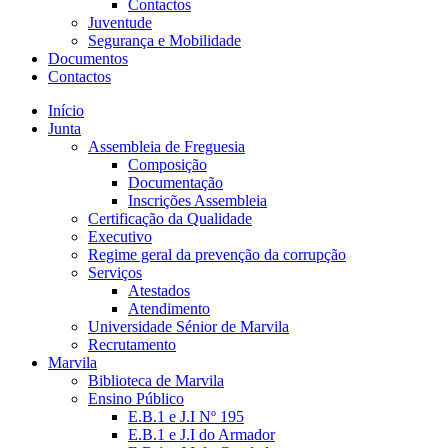
Contactos
Juventude
Segurança e Mobilidade
Documentos
Contactos
Início
Junta
Assembleia de Freguesia
Composição
Documentação
Inscrições Assembleia
Certificação da Qualidade
Executivo
Regime geral da prevenção da corrupção
Serviços
Atestados
Atendimento
Universidade Sénior de Marvila
Recrutamento
Marvila
Biblioteca de Marvila
Ensino Público
E.B.1 e J.I Nº 195
E.B.1 e J.I do Armador