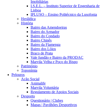
Imobiliárias
I.S.E.L. – Instituto Superior de Engenharia de
Lisboa
IPLUSO – Ensino Politécnico da Lusofonia
Heráldica
História
Bairro das Amendoeiras
Bairro do Armador
Bairro do Condado
Bairro Chinês
Bairro da Flamenga
Bairro dos Lóios
Braço de Prata
Vale fundão e Bairro da PRODAC
Marvila Velha e Poço do Bispo
Património
Toponímia
Pelouros
Ação Social
Animalife
Marvila Voluntária
Regulamento de Apoios Sociais
Desporto
Questionário | Clubes
Mapas | Pavilhões Desportivos