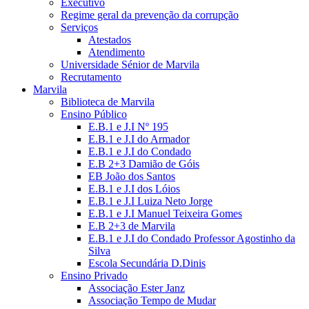
Executivo
Regime geral da prevenção da corrupção
Serviços
Atestados
Atendimento
Universidade Sénior de Marvila
Recrutamento
Marvila
Biblioteca de Marvila
Ensino Público
E.B.1 e J.I Nº 195
E.B.1 e J.I do Armador
E.B.1 e J.I do Condado
E.B 2+3 Damião de Góis
EB João dos Santos
E.B.1 e J.I dos Lóios
E.B.1 e J.I Luiza Neto Jorge
E.B.1 e J.I Manuel Teixeira Gomes
E.B 2+3 de Marvila
E.B.1 e J.I do Condado Professor Agostinho da
Silva
Escola Secundária D.Dinis
Ensino Privado
Associação Ester Janz
Associação Tempo de Mudar