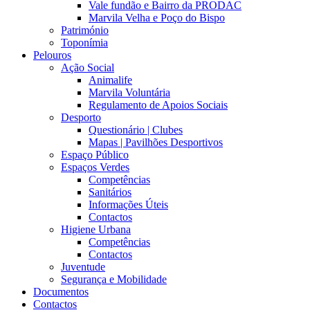
Vale fundão e Bairro da PRODAC
Marvila Velha e Poço do Bispo
Património
Toponímia
Pelouros
Ação Social
Animalife
Marvila Voluntária
Regulamento de Apoios Sociais
Desporto
Questionário | Clubes
Mapas | Pavilhões Desportivos
Espaço Público
Espaços Verdes
Competências
Sanitários
Informações Úteis
Contactos
Higiene Urbana
Competências
Contactos
Juventude
Segurança e Mobilidade
Documentos
Contactos