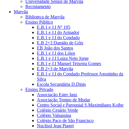
Universidade Sénior de Marvila
Recrutamento
Marvila
Biblioteca de Marvila
Ensino Público
E.B.1 e J.I Nº 195
E.B.1 e J.I do Armador
E.B.1 e J.I do Condado
E.B 2+3 Damião de Góis
EB João dos Santos
E.B.1 e J.I dos Lóios
E.B.1 e J.I Luiza Neto Jorge
E.B.1 e J.I Manuel Teixeira Gomes
E.B 2+3 de Marvila
E.B.1 e J.I do Condado Professor Agostinho da
Silva
Escola Secundária D.Dinis
Ensino Privado
Associação Ester Janz
Associação Tempo de Mudar
Centro Social e Paroquial S.Maximiliano Kolbe
Colégio Cesário Verde
Colégio Valsassina
Colégio Paço de São Francisco
Nuclisol Jean Piaget