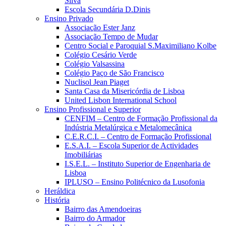
Silva
Escola Secundária D.Dinis
Ensino Privado
Associação Ester Janz
Associação Tempo de Mudar
Centro Social e Paroquial S.Maximiliano Kolbe
Colégio Cesário Verde
Colégio Valsassina
Colégio Paço de São Francisco
Nuclisol Jean Piaget
Santa Casa da Misericórdia de Lisboa
United Lisbon International School
Ensino Profissional e Superior
CENFIM – Centro de Formação Profissional da
Indústria Metalúrgica e Metalomecânica
C.E.R.C.I. – Centro de Formação Profissional
E.S.A.I. – Escola Superior de Actividades
Imobiliárias
I.S.E.L. – Instituto Superior de Engenharia de
Lisboa
IPLUSO – Ensino Politécnico da Lusofonia
Heráldica
História
Bairro das Amendoeiras
Bairro do Armador