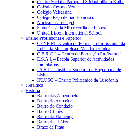
Centro Social e Paroquial S.Maximiliano Kolbe
Colégio Cesário Verde
Colégio Valsassina
Colégio Paço de São Francisco
Nuclisol Jean Piaget
Santa Casa da Misericórdia de Lisboa
United Lisbon International School
Ensino Profissional e Superior
CENFIM – Centro de Formação Profissional da
Indústria Metalúrgica e Metalomecânica
C.E.R.C.I. – Centro de Formação Profissional
E.S.A.I. – Escola Superior de Actividades
Imobiliárias
I.S.E.L. – Instituto Superior de Engenharia de
Lisboa
IPLUSO – Ensino Politécnico da Lusofonia
Heráldica
História
Bairro das Amendoeiras
Bairro do Armador
Bairro do Condado
Bairro Chinês
Bairro da Flamenga
Bairro dos Lóios
Braço de Prata