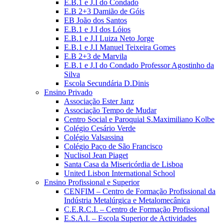
E.B.1 e J.I do Condado
E.B 2+3 Damião de Góis
EB João dos Santos
E.B.1 e J.I dos Lóios
E.B.1 e J.I Luiza Neto Jorge
E.B.1 e J.I Manuel Teixeira Gomes
E.B 2+3 de Marvila
E.B.1 e J.I do Condado Professor Agostinho da
Silva
Escola Secundária D.Dinis
Ensino Privado
Associação Ester Janz
Associação Tempo de Mudar
Centro Social e Paroquial S.Maximiliano Kolbe
Colégio Cesário Verde
Colégio Valsassina
Colégio Paço de São Francisco
Nuclisol Jean Piaget
Santa Casa da Misericórdia de Lisboa
United Lisbon International School
Ensino Profissional e Superior
CENFIM – Centro de Formação Profissional da
Indústria Metalúrgica e Metalomecânica
C.E.R.C.I. – Centro de Formação Profissional
E.S.A.I. – Escola Superior de Actividades