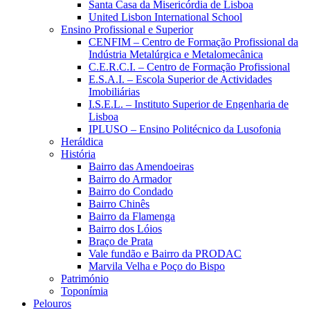
Santa Casa da Misericórdia de Lisboa
United Lisbon International School
Ensino Profissional e Superior
CENFIM – Centro de Formação Profissional da
Indústria Metalúrgica e Metalomecânica
C.E.R.C.I. – Centro de Formação Profissional
E.S.A.I. – Escola Superior de Actividades
Imobiliárias
I.S.E.L. – Instituto Superior de Engenharia de
Lisboa
IPLUSO – Ensino Politécnico da Lusofonia
Heráldica
História
Bairro das Amendoeiras
Bairro do Armador
Bairro do Condado
Bairro Chinês
Bairro da Flamenga
Bairro dos Lóios
Braço de Prata
Vale fundão e Bairro da PRODAC
Marvila Velha e Poço do Bispo
Património
Toponímia
Pelouros