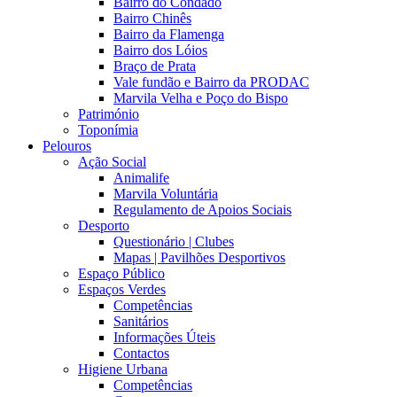
Bairro do Condado
Bairro Chinês
Bairro da Flamenga
Bairro dos Lóios
Braço de Prata
Vale fundão e Bairro da PRODAC
Marvila Velha e Poço do Bispo
Património
Toponímia
Pelouros
Ação Social
Animalife
Marvila Voluntária
Regulamento de Apoios Sociais
Desporto
Questionário | Clubes
Mapas | Pavilhões Desportivos
Espaço Público
Espaços Verdes
Competências
Sanitários
Informações Úteis
Contactos
Higiene Urbana
Competências