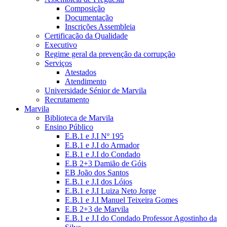
Composição
Documentação
Inscrições Assembleia
Certificação da Qualidade
Executivo
Regime geral da prevenção da corrupção
Serviços
Atestados
Atendimento
Universidade Sénior de Marvila
Recrutamento
Marvila
Biblioteca de Marvila
Ensino Público
E.B.1 e J.I Nº 195
E.B.1 e J.I do Armador
E.B.1 e J.I do Condado
E.B 2+3 Damião de Góis
EB João dos Santos
E.B.1 e J.I dos Lóios
E.B.1 e J.I Luiza Neto Jorge
E.B.1 e J.I Manuel Teixeira Gomes
E.B 2+3 de Marvila
E.B.1 e J.I do Condado Professor Agostinho da