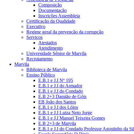
Composição
Documentação
Inscrições Assembleia
Certificação da Qualidade
Executivo
Regime geral da prevenção da corrupção
Serviços
Atestados
Atendimento
Universidade Sénior de Marvila
Recrutamento
Marvila
Biblioteca de Marvila
Ensino Público
E.B.1 e J.I Nº 195
E.B.1 e J.I do Armador
E.B.1 e J.I do Condado
E.B 2+3 Damião de Góis
EB João dos Santos
E.B.1 e J.I dos Lóios
E.B.1 e J.I Luiza Neto Jorge
E.B.1 e J.I Manuel Teixeira Gomes
E.B 2+3 de Marvila
E.B.1 e J.I do Condado Professor Agostinho da Si