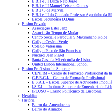
E.B.1 e J.I Luiza Neto Jorge
E.B.1 e J.I Manuel Teixeira Gomes
E.B 2+3 de Marvila
E.B.1 e J.I do Condado Professor Agostinho da Si
Escola Secundária D.Dinis
Ensino Privado
Associação Ester Janz
Associação Tempo de Mudar
Centro Social e Paroquial S.Maximiliano Kolbe
Colégio Cesário Verde
Colégio Valsassina
Colégio Paço de São Francisco
Nuclisol Jean Piaget
Santa Casa da Misericórdia de Lisboa
United Lisbon International School
Ensino Profissional e Superior
CENFIM – Centro de Formação Profissional da In
C.E.R.C.I. – Centro de Formação Profissional
E.S.A.I. – Escola Superior de Actividades Imobiliá
I.S.E.L. – Instituto Superior de Engenharia de Lis
IPLUSO – Ensino Politécnico da Lusofonia
Heráldica
História
Bairro das Amendoeiras
Bairro do Armador