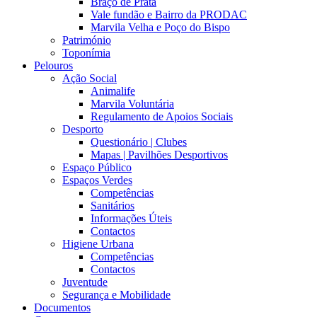
Braço de Prata
Vale fundão e Bairro da PRODAC
Marvila Velha e Poço do Bispo
Património
Toponímia
Pelouros
Ação Social
Animalife
Marvila Voluntária
Regulamento de Apoios Sociais
Desporto
Questionário | Clubes
Mapas | Pavilhões Desportivos
Espaço Público
Espaços Verdes
Competências
Sanitários
Informações Úteis
Contactos
Higiene Urbana
Competências
Contactos
Juventude
Segurança e Mobilidade
Documentos