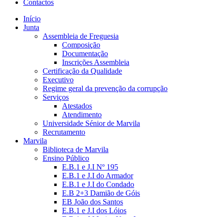
Contactos
Início
Junta
Assembleia de Freguesia
Composição
Documentação
Inscrições Assembleia
Certificação da Qualidade
Executivo
Regime geral da prevenção da corrupção
Serviços
Atestados
Atendimento
Universidade Sénior de Marvila
Recrutamento
Marvila
Biblioteca de Marvila
Ensino Público
E.B.1 e J.I Nº 195
E.B.1 e J.I do Armador
E.B.1 e J.I do Condado
E.B 2+3 Damião de Góis
EB João dos Santos
E.B.1 e J.I dos Lóios