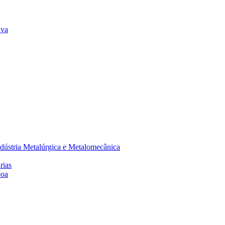
lva
dústria Metalúrgica e Metalomecânica
rias
boa