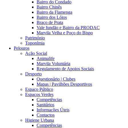
Bairro do Condado
Bairro Chinês
Bairro da Flamenga
Bairro dos Lóios
Braço de Prata
Vale fundão e Bairro da PRODAC
Marvila Velha e Poço do Bispo
Património
Toponímia
Pelouros
Ação Social
Animalife
Marvila Voluntária
Regulamento de Apoios Sociais
Desporto
Questionário | Clubes
Mapas | Pavilhões Desportivos
Espaço Público
Espaços Verdes
Competências
Sanitários
Informações Úteis
Contactos
Higiene Urbana
Competências