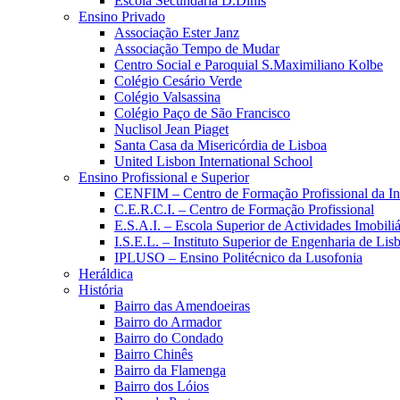
Escola Secundária D.Dinis
Ensino Privado
Associação Ester Janz
Associação Tempo de Mudar
Centro Social e Paroquial S.Maximiliano Kolbe
Colégio Cesário Verde
Colégio Valsassina
Colégio Paço de São Francisco
Nuclisol Jean Piaget
Santa Casa da Misericórdia de Lisboa
United Lisbon International School
Ensino Profissional e Superior
CENFIM – Centro de Formação Profissional da In
C.E.R.C.I. – Centro de Formação Profissional
E.S.A.I. – Escola Superior de Actividades Imobiliá
I.S.E.L. – Instituto Superior de Engenharia de Lis
IPLUSO – Ensino Politécnico da Lusofonia
Heráldica
História
Bairro das Amendoeiras
Bairro do Armador
Bairro do Condado
Bairro Chinês
Bairro da Flamenga
Bairro dos Lóios