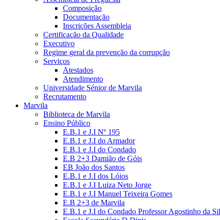
Composição
Documentação
Inscrições Assembleia
Certificação da Qualidade
Executivo
Regime geral da prevenção da corrupção
Serviços
Atestados
Atendimento
Universidade Sénior de Marvila
Recrutamento
Marvila
Biblioteca de Marvila
Ensino Público
E.B.1 e J.I Nº 195
E.B.1 e J.I do Armador
E.B.1 e J.I do Condado
E.B 2+3 Damião de Góis
EB João dos Santos
E.B.1 e J.I dos Lóios
E.B.1 e J.I Luiza Neto Jorge
E.B.1 e J.I Manuel Teixeira Gomes
E.B 2+3 de Marvila
E.B.1 e J.I do Condado Professor Agostinho da Si