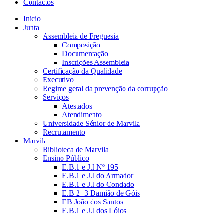
Contactos
Início
Junta
Assembleia de Freguesia
Composição
Documentação
Inscrições Assembleia
Certificação da Qualidade
Executivo
Regime geral da prevenção da corrupção
Serviços
Atestados
Atendimento
Universidade Sénior de Marvila
Recrutamento
Marvila
Biblioteca de Marvila
Ensino Público
E.B.1 e J.I Nº 195
E.B.1 e J.I do Armador
E.B.1 e J.I do Condado
E.B 2+3 Damião de Góis
EB João dos Santos
E.B.1 e J.I dos Lóios