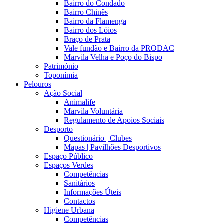
Bairro do Condado
Bairro Chinês
Bairro da Flamenga
Bairro dos Lóios
Braço de Prata
Vale fundão e Bairro da PRODAC
Marvila Velha e Poço do Bispo
Património
Toponímia
Pelouros
Ação Social
Animalife
Marvila Voluntária
Regulamento de Apoios Sociais
Desporto
Questionário | Clubes
Mapas | Pavilhões Desportivos
Espaço Público
Espaços Verdes
Competências
Sanitários
Informações Úteis
Contactos
Higiene Urbana
Competências