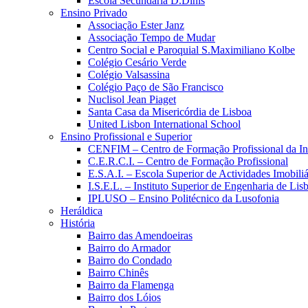
Escola Secundária D.Dinis
Ensino Privado
Associação Ester Janz
Associação Tempo de Mudar
Centro Social e Paroquial S.Maximiliano Kolbe
Colégio Cesário Verde
Colégio Valsassina
Colégio Paço de São Francisco
Nuclisol Jean Piaget
Santa Casa da Misericórdia de Lisboa
United Lisbon International School
Ensino Profissional e Superior
CENFIM – Centro de Formação Profissional da In
C.E.R.C.I. – Centro de Formação Profissional
E.S.A.I. – Escola Superior de Actividades Imobiliá
I.S.E.L. – Instituto Superior de Engenharia de Lis
IPLUSO – Ensino Politécnico da Lusofonia
Heráldica
História
Bairro das Amendoeiras
Bairro do Armador
Bairro do Condado
Bairro Chinês
Bairro da Flamenga
Bairro dos Lóios