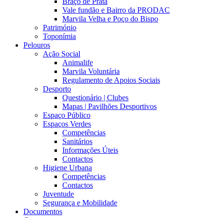
Braço de Prata
Vale fundão e Bairro da PRODAC
Marvila Velha e Poço do Bispo
Património
Toponímia
Pelouros
Ação Social
Animalife
Marvila Voluntária
Regulamento de Apoios Sociais
Desporto
Questionário | Clubes
Mapas | Pavilhões Desportivos
Espaço Público
Espaços Verdes
Competências
Sanitários
Informações Úteis
Contactos
Higiene Urbana
Competências
Contactos
Juventude
Segurança e Mobilidade
Documentos