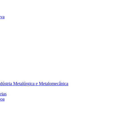
lva
dústria Metalúrgica e Metalomecânica
rias
boa