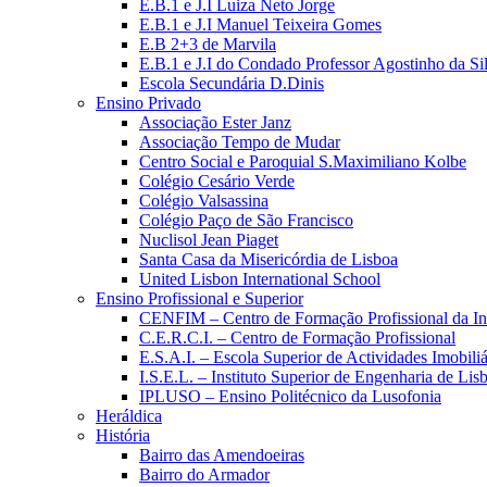
E.B.1 e J.I Luiza Neto Jorge
E.B.1 e J.I Manuel Teixeira Gomes
E.B 2+3 de Marvila
E.B.1 e J.I do Condado Professor Agostinho da Si
Escola Secundária D.Dinis
Ensino Privado
Associação Ester Janz
Associação Tempo de Mudar
Centro Social e Paroquial S.Maximiliano Kolbe
Colégio Cesário Verde
Colégio Valsassina
Colégio Paço de São Francisco
Nuclisol Jean Piaget
Santa Casa da Misericórdia de Lisboa
United Lisbon International School
Ensino Profissional e Superior
CENFIM – Centro de Formação Profissional da In
C.E.R.C.I. – Centro de Formação Profissional
E.S.A.I. – Escola Superior de Actividades Imobiliá
I.S.E.L. – Instituto Superior de Engenharia de Lis
IPLUSO – Ensino Politécnico da Lusofonia
Heráldica
História
Bairro das Amendoeiras
Bairro do Armador