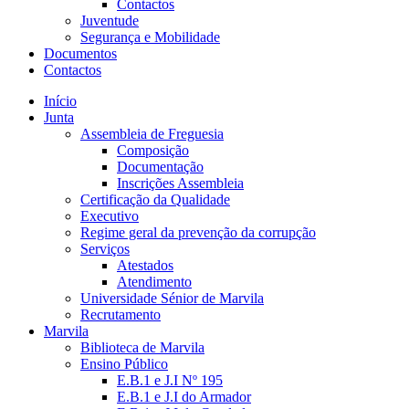
Contactos
Juventude
Segurança e Mobilidade
Documentos
Contactos
Início
Junta
Assembleia de Freguesia
Composição
Documentação
Inscrições Assembleia
Certificação da Qualidade
Executivo
Regime geral da prevenção da corrupção
Serviços
Atestados
Atendimento
Universidade Sénior de Marvila
Recrutamento
Marvila
Biblioteca de Marvila
Ensino Público
E.B.1 e J.I Nº 195
E.B.1 e J.I do Armador