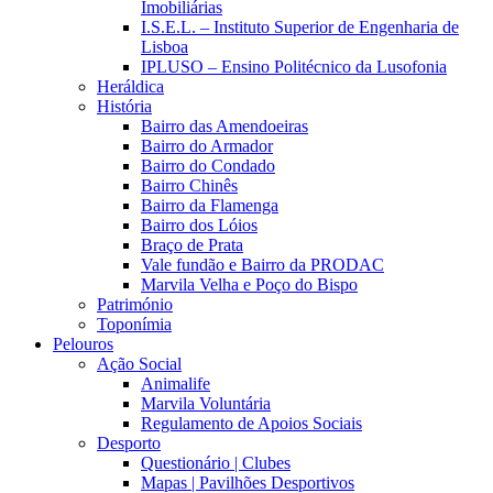
Imobiliárias
I.S.E.L. – Instituto Superior de Engenharia de
Lisboa
IPLUSO – Ensino Politécnico da Lusofonia
Heráldica
História
Bairro das Amendoeiras
Bairro do Armador
Bairro do Condado
Bairro Chinês
Bairro da Flamenga
Bairro dos Lóios
Braço de Prata
Vale fundão e Bairro da PRODAC
Marvila Velha e Poço do Bispo
Património
Toponímia
Pelouros
Ação Social
Animalife
Marvila Voluntária
Regulamento de Apoios Sociais
Desporto
Questionário | Clubes
Mapas | Pavilhões Desportivos