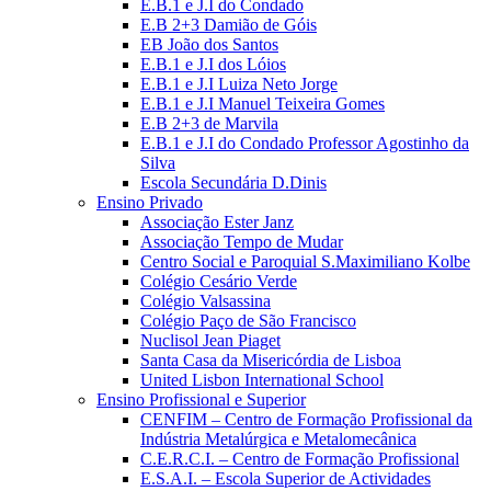
E.B.1 e J.I do Condado
E.B 2+3 Damião de Góis
EB João dos Santos
E.B.1 e J.I dos Lóios
E.B.1 e J.I Luiza Neto Jorge
E.B.1 e J.I Manuel Teixeira Gomes
E.B 2+3 de Marvila
E.B.1 e J.I do Condado Professor Agostinho da
Silva
Escola Secundária D.Dinis
Ensino Privado
Associação Ester Janz
Associação Tempo de Mudar
Centro Social e Paroquial S.Maximiliano Kolbe
Colégio Cesário Verde
Colégio Valsassina
Colégio Paço de São Francisco
Nuclisol Jean Piaget
Santa Casa da Misericórdia de Lisboa
United Lisbon International School
Ensino Profissional e Superior
CENFIM – Centro de Formação Profissional da
Indústria Metalúrgica e Metalomecânica
C.E.R.C.I. – Centro de Formação Profissional
E.S.A.I. – Escola Superior de Actividades