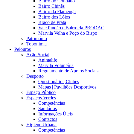
Bairro do Condado
Bairro Chinês
Bairro da Flamenga
Bairro dos Lóios
Braço de Prata
Vale fundão e Bairro da PRODAC
Marvila Velha e Poço do Bispo
Património
Toponímia
Pelouros
Ação Social
Animalife
Marvila Voluntária
Regulamento de Apoios Sociais
Desporto
Questionário | Clubes
Mapas | Pavilhões Desportivos
Espaço Público
Espaços Verdes
Competências
Sanitários
Informações Úteis
Contactos
Higiene Urbana
Competências