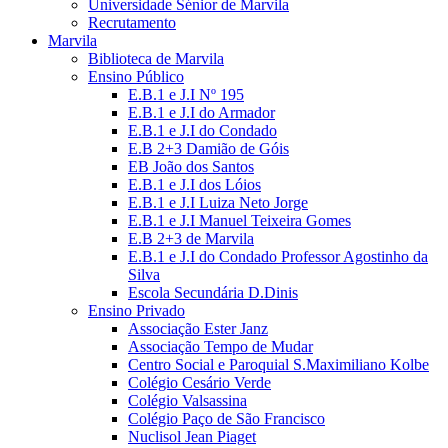
Universidade Sénior de Marvila
Recrutamento
Marvila
Biblioteca de Marvila
Ensino Público
E.B.1 e J.I Nº 195
E.B.1 e J.I do Armador
E.B.1 e J.I do Condado
E.B 2+3 Damião de Góis
EB João dos Santos
E.B.1 e J.I dos Lóios
E.B.1 e J.I Luiza Neto Jorge
E.B.1 e J.I Manuel Teixeira Gomes
E.B 2+3 de Marvila
E.B.1 e J.I do Condado Professor Agostinho da
Silva
Escola Secundária D.Dinis
Ensino Privado
Associação Ester Janz
Associação Tempo de Mudar
Centro Social e Paroquial S.Maximiliano Kolbe
Colégio Cesário Verde
Colégio Valsassina
Colégio Paço de São Francisco
Nuclisol Jean Piaget