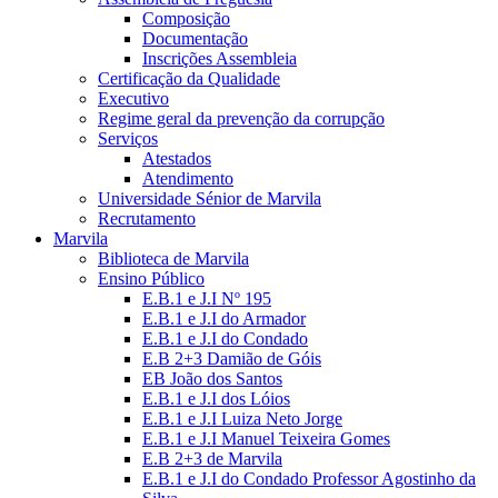
Composição
Documentação
Inscrições Assembleia
Certificação da Qualidade
Executivo
Regime geral da prevenção da corrupção
Serviços
Atestados
Atendimento
Universidade Sénior de Marvila
Recrutamento
Marvila
Biblioteca de Marvila
Ensino Público
E.B.1 e J.I Nº 195
E.B.1 e J.I do Armador
E.B.1 e J.I do Condado
E.B 2+3 Damião de Góis
EB João dos Santos
E.B.1 e J.I dos Lóios
E.B.1 e J.I Luiza Neto Jorge
E.B.1 e J.I Manuel Teixeira Gomes
E.B 2+3 de Marvila
E.B.1 e J.I do Condado Professor Agostinho da