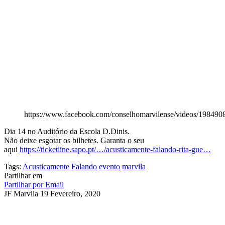
https://www.facebook.com/conselhomarvilense/videos/19849
Dia 14 no Auditório da Escola D.Dinis.
Não deixe esgotar os bilhetes. Garanta o seu
aqui
https://ticketline.sapo.pt/…/acusticamente-falando-rita-gue…
Tags:
Acusticamente Falando
evento
marvila
Partilhar em
Partilhar por Email
JF Marvila
19 Fevereiro, 2020