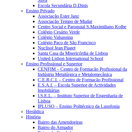
Silva
Escola Secundária D.Dinis
Ensino Privado
Associação Ester Janz
Associação Tempo de Mudar
Centro Social e Paroquial S.Maximiliano Kolbe
Colégio Cesário Verde
Colégio Valsassina
Colégio Paço de São Francisco
Nuclisol Jean Piaget
Santa Casa da Misericórdia de Lisboa
United Lisbon International School
Ensino Profissional e Superior
CENFIM – Centro de Formação Profissional da
Indústria Metalúrgica e Metalomecânica
C.E.R.C.I. – Centro de Formação Profissional
E.S.A.I. – Escola Superior de Actividades
Imobiliárias
I.S.E.L. – Instituto Superior de Engenharia de
Lisboa
IPLUSO – Ensino Politécnico da Lusofonia
Heráldica
História
Bairro das Amendoeiras
Bairro do Armador