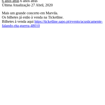
6 anos atrás
6 anos atrás
Última Atualização 27 Abril, 2020
Mais um grande concerto em Marvila.
Os bilhetes já estão à venda na Ticketline.
Bilhetes à venda aqui
https://ticketline.sapo.pt/evento/acusticamente-
falando-rita-guerra-48010