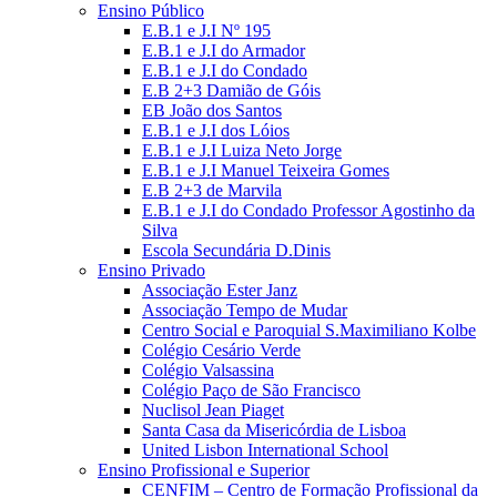
Ensino Público
E.B.1 e J.I Nº 195
E.B.1 e J.I do Armador
E.B.1 e J.I do Condado
E.B 2+3 Damião de Góis
EB João dos Santos
E.B.1 e J.I dos Lóios
E.B.1 e J.I Luiza Neto Jorge
E.B.1 e J.I Manuel Teixeira Gomes
E.B 2+3 de Marvila
E.B.1 e J.I do Condado Professor Agostinho da
Silva
Escola Secundária D.Dinis
Ensino Privado
Associação Ester Janz
Associação Tempo de Mudar
Centro Social e Paroquial S.Maximiliano Kolbe
Colégio Cesário Verde
Colégio Valsassina
Colégio Paço de São Francisco
Nuclisol Jean Piaget
Santa Casa da Misericórdia de Lisboa
United Lisbon International School
Ensino Profissional e Superior
CENFIM – Centro de Formação Profissional da