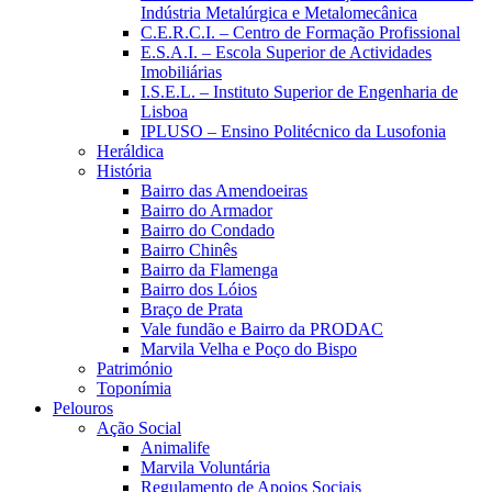
Indústria Metalúrgica e Metalomecânica
C.E.R.C.I. – Centro de Formação Profissional
E.S.A.I. – Escola Superior de Actividades
Imobiliárias
I.S.E.L. – Instituto Superior de Engenharia de
Lisboa
IPLUSO – Ensino Politécnico da Lusofonia
Heráldica
História
Bairro das Amendoeiras
Bairro do Armador
Bairro do Condado
Bairro Chinês
Bairro da Flamenga
Bairro dos Lóios
Braço de Prata
Vale fundão e Bairro da PRODAC
Marvila Velha e Poço do Bispo
Património
Toponímia
Pelouros
Ação Social
Animalife
Marvila Voluntária
Regulamento de Apoios Sociais