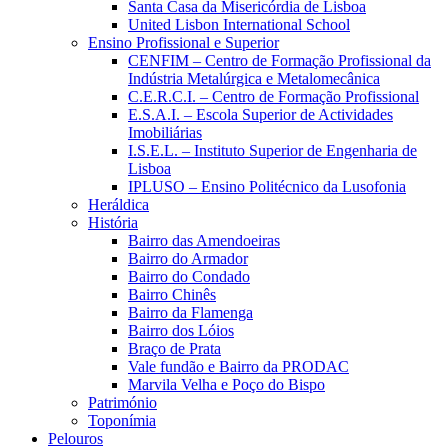
Santa Casa da Misericórdia de Lisboa
United Lisbon International School
Ensino Profissional e Superior
CENFIM – Centro de Formação Profissional da
Indústria Metalúrgica e Metalomecânica
C.E.R.C.I. – Centro de Formação Profissional
E.S.A.I. – Escola Superior de Actividades
Imobiliárias
I.S.E.L. – Instituto Superior de Engenharia de
Lisboa
IPLUSO – Ensino Politécnico da Lusofonia
Heráldica
História
Bairro das Amendoeiras
Bairro do Armador
Bairro do Condado
Bairro Chinês
Bairro da Flamenga
Bairro dos Lóios
Braço de Prata
Vale fundão e Bairro da PRODAC
Marvila Velha e Poço do Bispo
Património
Toponímia
Pelouros