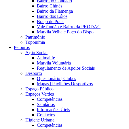
Bairro do Condado
Bairro Chinês
Bairro da Flamenga
Bairro dos Lóios
Braço de Prata
Vale fundão e Bairro da PRODAC
Marvila Velha e Poço do Bispo
Património
Toponímia
Pelouros
Ação Social
Animalife
Marvila Voluntária
Regulamento de Apoios Sociais
Desporto
Questionário | Clubes
Mapas | Pavilhões Desportivos
Espaço Público
Espaços Verdes
Competências
Sanitários
Informações Úteis
Contactos
Higiene Urbana
Competências