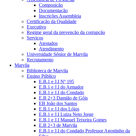
Composição
Documentação
Inscrições Assembleia
Certificação da Qualidade
Executivo
Regime geral da prevenção da corrupção
Serviços
Atestados
Atendimento
Universidade Sénior de Marvila
Recrutamento
Marvila
Biblioteca de Marvila
Ensino Público
E.B.1 e J.I Nº 195
E.B.1 e J.I do Armador
E.B.1 e J.I do Condado
E.B 2+3 Damião de Góis
EB João dos Santos
E.B.1 e J.I dos Lóios
E.B.1 e J.I Luiza Neto Jorge
E.B.1 e J.I Manuel Teixeira Gomes
E.B 2+3 de Marvila
E.B.1 e J.I do Condado Professor Agostinho da