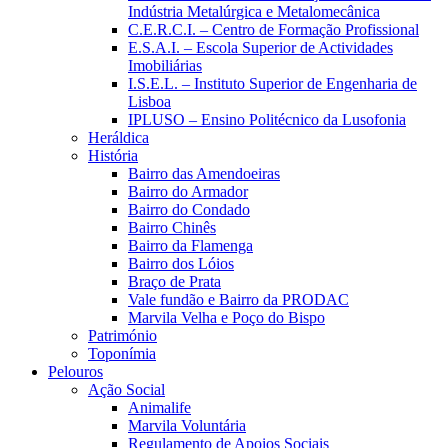
Indústria Metalúrgica e Metalomecânica
C.E.R.C.I. – Centro de Formação Profissional
E.S.A.I. – Escola Superior de Actividades
Imobiliárias
I.S.E.L. – Instituto Superior de Engenharia de
Lisboa
IPLUSO – Ensino Politécnico da Lusofonia
Heráldica
História
Bairro das Amendoeiras
Bairro do Armador
Bairro do Condado
Bairro Chinês
Bairro da Flamenga
Bairro dos Lóios
Braço de Prata
Vale fundão e Bairro da PRODAC
Marvila Velha e Poço do Bispo
Património
Toponímia
Pelouros
Ação Social
Animalife
Marvila Voluntária
Regulamento de Apoios Sociais