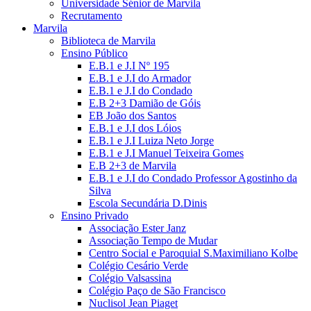
Universidade Sénior de Marvila
Recrutamento
Marvila
Biblioteca de Marvila
Ensino Público
E.B.1 e J.I Nº 195
E.B.1 e J.I do Armador
E.B.1 e J.I do Condado
E.B 2+3 Damião de Góis
EB João dos Santos
E.B.1 e J.I dos Lóios
E.B.1 e J.I Luiza Neto Jorge
E.B.1 e J.I Manuel Teixeira Gomes
E.B 2+3 de Marvila
E.B.1 e J.I do Condado Professor Agostinho da
Silva
Escola Secundária D.Dinis
Ensino Privado
Associação Ester Janz
Associação Tempo de Mudar
Centro Social e Paroquial S.Maximiliano Kolbe
Colégio Cesário Verde
Colégio Valsassina
Colégio Paço de São Francisco
Nuclisol Jean Piaget