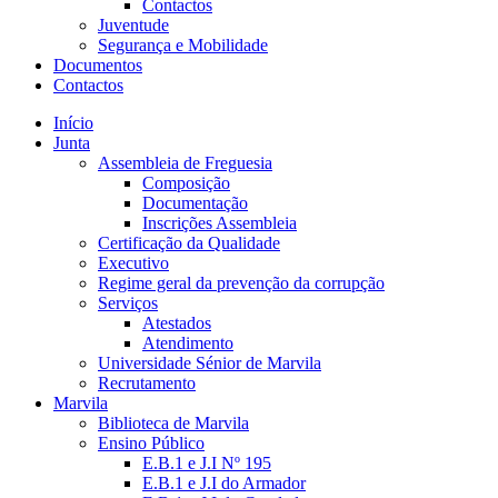
Contactos
Juventude
Segurança e Mobilidade
Documentos
Contactos
Início
Junta
Assembleia de Freguesia
Composição
Documentação
Inscrições Assembleia
Certificação da Qualidade
Executivo
Regime geral da prevenção da corrupção
Serviços
Atestados
Atendimento
Universidade Sénior de Marvila
Recrutamento
Marvila
Biblioteca de Marvila
Ensino Público
E.B.1 e J.I Nº 195
E.B.1 e J.I do Armador