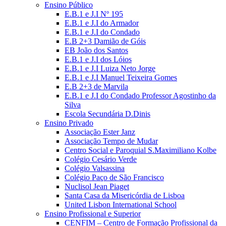
Ensino Público
E.B.1 e J.I Nº 195
E.B.1 e J.I do Armador
E.B.1 e J.I do Condado
E.B 2+3 Damião de Góis
EB João dos Santos
E.B.1 e J.I dos Lóios
E.B.1 e J.I Luiza Neto Jorge
E.B.1 e J.I Manuel Teixeira Gomes
E.B 2+3 de Marvila
E.B.1 e J.I do Condado Professor Agostinho da
Silva
Escola Secundária D.Dinis
Ensino Privado
Associação Ester Janz
Associação Tempo de Mudar
Centro Social e Paroquial S.Maximiliano Kolbe
Colégio Cesário Verde
Colégio Valsassina
Colégio Paço de São Francisco
Nuclisol Jean Piaget
Santa Casa da Misericórdia de Lisboa
United Lisbon International School
Ensino Profissional e Superior
CENFIM – Centro de Formação Profissional da