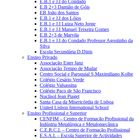
E.B.1 e J.I do Condado
E.B 2+3 Damião de Góis
EB João dos Santos
E.B.1 e J.I dos Lóios
E.B.1 e J.I Luiza Neto Jorge
E.B.1 e J.I Manuel Teixeira Gomes
E.B 2+3 de Marvila
E.B.1 e J.I do Condado Professor Agostinho da
Silva
Escola Secundária D.Dinis
Ensino Privado
Associação Ester Janz
Associação Tempo de Mudar
Centro Social e Paroquial S.Maximiliano Kolbe
Colégio Cesário Verde
Colégio Valsassina
Colégio Paço de São Francisco
Nuclisol Jean Piaget
Santa Casa da Misericórdia de Lisboa
United Lisbon International School
Ensino Profissional e Superior
CENFIM – Centro de Formação Profissional da
Indústria Metalúrgica e Metalomecânica
C.E.R.C.I. – Centro de Formação Profissional
E.S.A.I. – Escola Superior de Actividades