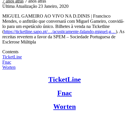
7 anos atrás
7 anos atrás
Última Atualização 23 Janeiro, 2020
MIGUEL GAMEIRO AO VIVO NA D.DINIS | Francisco
Mendes, o anfitrião que conversará com Miguel Gameiro, convidá-
lo para um espetáculo único. Bilhetes à venda na Ticketline
(
https://ticketline.sapo.pt/…/acusticamente-falando-miguel-g…
). As
receitas revertem a favor da SPEM – Sociedade Portuguesa de
Esclerose Múltipla
Contents
TicketLine
Fnac
Worten
TicketLine
Fnac
Worten