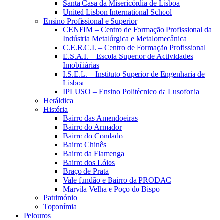
Santa Casa da Misericórdia de Lisboa
United Lisbon International School
Ensino Profissional e Superior
CENFIM – Centro de Formação Profissional da
Indústria Metalúrgica e Metalomecânica
C.E.R.C.I. – Centro de Formação Profissional
E.S.A.I. – Escola Superior de Actividades
Imobiliárias
I.S.E.L. – Instituto Superior de Engenharia de
Lisboa
IPLUSO – Ensino Politécnico da Lusofonia
Heráldica
História
Bairro das Amendoeiras
Bairro do Armador
Bairro do Condado
Bairro Chinês
Bairro da Flamenga
Bairro dos Lóios
Braço de Prata
Vale fundão e Bairro da PRODAC
Marvila Velha e Poço do Bispo
Património
Toponímia
Pelouros