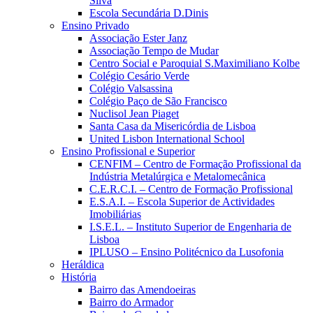
Silva
Escola Secundária D.Dinis
Ensino Privado
Associação Ester Janz
Associação Tempo de Mudar
Centro Social e Paroquial S.Maximiliano Kolbe
Colégio Cesário Verde
Colégio Valsassina
Colégio Paço de São Francisco
Nuclisol Jean Piaget
Santa Casa da Misericórdia de Lisboa
United Lisbon International School
Ensino Profissional e Superior
CENFIM – Centro de Formação Profissional da
Indústria Metalúrgica e Metalomecânica
C.E.R.C.I. – Centro de Formação Profissional
E.S.A.I. – Escola Superior de Actividades
Imobiliárias
I.S.E.L. – Instituto Superior de Engenharia de
Lisboa
IPLUSO – Ensino Politécnico da Lusofonia
Heráldica
História
Bairro das Amendoeiras
Bairro do Armador