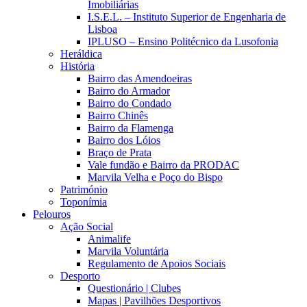
Imobiliárias
I.S.E.L. – Instituto Superior de Engenharia de
Lisboa
IPLUSO – Ensino Politécnico da Lusofonia
Heráldica
História
Bairro das Amendoeiras
Bairro do Armador
Bairro do Condado
Bairro Chinês
Bairro da Flamenga
Bairro dos Lóios
Braço de Prata
Vale fundão e Bairro da PRODAC
Marvila Velha e Poço do Bispo
Património
Toponímia
Pelouros
Ação Social
Animalife
Marvila Voluntária
Regulamento de Apoios Sociais
Desporto
Questionário | Clubes
Mapas | Pavilhões Desportivos