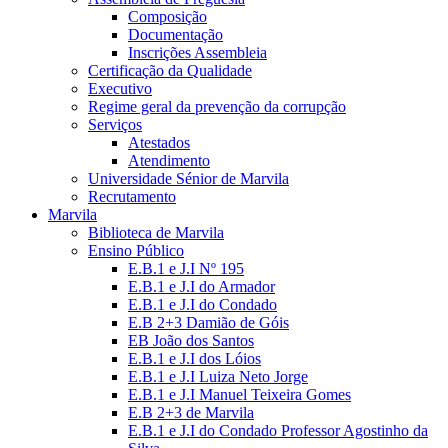
Composição
Documentação
Inscrições Assembleia
Certificação da Qualidade
Executivo
Regime geral da prevenção da corrupção
Serviços
Atestados
Atendimento
Universidade Sénior de Marvila
Recrutamento
Marvila
Biblioteca de Marvila
Ensino Público
E.B.1 e J.I Nº 195
E.B.1 e J.I do Armador
E.B.1 e J.I do Condado
E.B 2+3 Damião de Góis
EB João dos Santos
E.B.1 e J.I dos Lóios
E.B.1 e J.I Luiza Neto Jorge
E.B.1 e J.I Manuel Teixeira Gomes
E.B 2+3 de Marvila
E.B.1 e J.I do Condado Professor Agostinho da