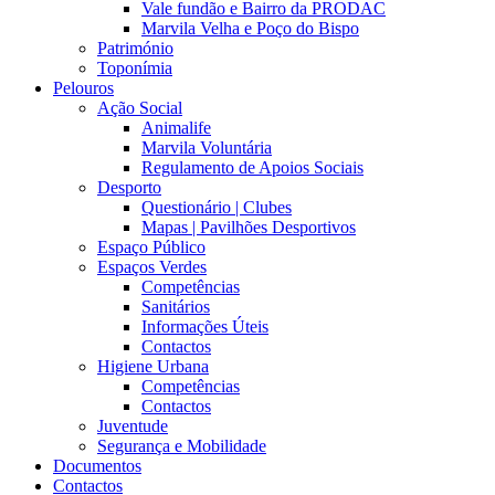
Vale fundão e Bairro da PRODAC
Marvila Velha e Poço do Bispo
Património
Toponímia
Pelouros
Ação Social
Animalife
Marvila Voluntária
Regulamento de Apoios Sociais
Desporto
Questionário | Clubes
Mapas | Pavilhões Desportivos
Espaço Público
Espaços Verdes
Competências
Sanitários
Informações Úteis
Contactos
Higiene Urbana
Competências
Contactos
Juventude
Segurança e Mobilidade
Documentos
Contactos