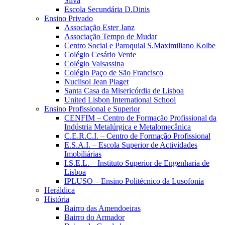
Silva
Escola Secundária D.Dinis
Ensino Privado
Associação Ester Janz
Associação Tempo de Mudar
Centro Social e Paroquial S.Maximiliano Kolbe
Colégio Cesário Verde
Colégio Valsassina
Colégio Paço de São Francisco
Nuclisol Jean Piaget
Santa Casa da Misericórdia de Lisboa
United Lisbon International School
Ensino Profissional e Superior
CENFIM – Centro de Formação Profissional da
Indústria Metalúrgica e Metalomecânica
C.E.R.C.I. – Centro de Formação Profissional
E.S.A.I. – Escola Superior de Actividades
Imobiliárias
I.S.E.L. – Instituto Superior de Engenharia de
Lisboa
IPLUSO – Ensino Politécnico da Lusofonia
Heráldica
História
Bairro das Amendoeiras
Bairro do Armador