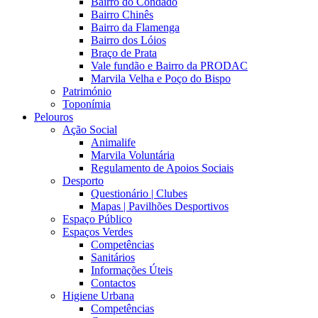
Bairro do Condado
Bairro Chinês
Bairro da Flamenga
Bairro dos Lóios
Braço de Prata
Vale fundão e Bairro da PRODAC
Marvila Velha e Poço do Bispo
Património
Toponímia
Pelouros
Ação Social
Animalife
Marvila Voluntária
Regulamento de Apoios Sociais
Desporto
Questionário | Clubes
Mapas | Pavilhões Desportivos
Espaço Público
Espaços Verdes
Competências
Sanitários
Informações Úteis
Contactos
Higiene Urbana
Competências