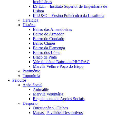
Imobiliárias
I.S.E.L. – Instituto Superior de Engenharia de
Lisboa
IPLUSO – Ensino Politécnico da Lusofonia
Heráldica
História
Bairro das Amendoeiras
Bairro do Armador
Bairro do Condado
Bairro Chinês
Bairro da Flamenga
Bairro dos Lóios
Braço de Prata
Vale fundão e Bairro da PRODAC
Marvila Velha e Poço do Bispo
Património
Toponímia
Pelouros
Ação Social
Animalife
Marvila Voluntária
Regulamento de Apoios Sociais
Desporto
Questionário | Clubes
Mapas | Pavilhões Desportivos