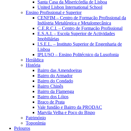
Santa Casa da Misericórdia de Lisboa
United Lisbon International School
Ensino Profissional e Superior
CENFIM – Centro de Formação Profissional da
Indústria Metalúrgica e Metalomecânica
C.E.R.C.I. – Centro de Formação Profissional
E.S.A.I. – Escola Superior de Actividades
Imobiliárias
I.S.E.L. – Instituto Superior de Engenharia de
Lisboa
IPLUSO – Ensino Politécnico da Lusofonia
Heráldica
História
Bairro das Amendoeiras
Bairro do Armador
Bairro do Condado
Bairro Chinês
Bairro da Flamenga
Bairro dos Lóios
Braço de Prata
Vale fundão e Bairro da PRODAC
Marvila Velha e Poço do Bispo
Património
Toponímia
Pelouros