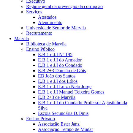
Executivo
Regime geral da prevenção da corrupção
Serviços
Atestados
Atendimento
Universidade Sénior de Marvila
Recrutamento
Marvila
Biblioteca de Marvila
Ensino Público
E.B.1 e J.I Nº 195
E.B.1 e J.I do Armador
E.B.1 e J.I do Condado
E.B 2+3 Damião de Góis
EB João dos Santos
E.B.1 e J.I dos Lóios
E.B.1 e J.I Luiza Neto Jorge
E.B.1 e J.I Manuel Teixeira Gomes
E.B 2+3 de Marvila
E.B.1 e J.I do Condado Professor Agostinho da
Silva
Escola Secundária D.Dinis
Ensino Privado
Associação Ester Janz
Associação Tempo de Mudar