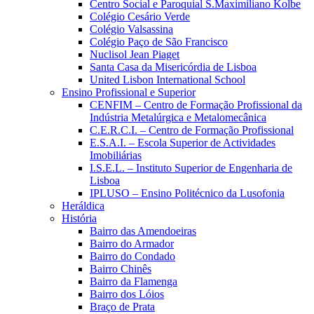
Centro Social e Paroquial S.Maximiliano Kolbe
Colégio Cesário Verde
Colégio Valsassina
Colégio Paço de São Francisco
Nuclisol Jean Piaget
Santa Casa da Misericórdia de Lisboa
United Lisbon International School
Ensino Profissional e Superior
CENFIM – Centro de Formação Profissional da
Indústria Metalúrgica e Metalomecânica
C.E.R.C.I. – Centro de Formação Profissional
E.S.A.I. – Escola Superior de Actividades
Imobiliárias
I.S.E.L. – Instituto Superior de Engenharia de
Lisboa
IPLUSO – Ensino Politécnico da Lusofonia
Heráldica
História
Bairro das Amendoeiras
Bairro do Armador
Bairro do Condado
Bairro Chinês
Bairro da Flamenga
Bairro dos Lóios
Braço de Prata