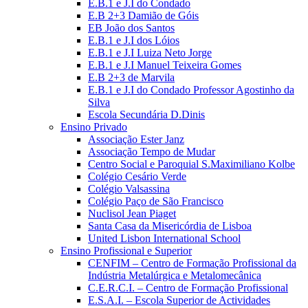
E.B.1 e J.I do Condado
E.B 2+3 Damião de Góis
EB João dos Santos
E.B.1 e J.I dos Lóios
E.B.1 e J.I Luiza Neto Jorge
E.B.1 e J.I Manuel Teixeira Gomes
E.B 2+3 de Marvila
E.B.1 e J.I do Condado Professor Agostinho da
Silva
Escola Secundária D.Dinis
Ensino Privado
Associação Ester Janz
Associação Tempo de Mudar
Centro Social e Paroquial S.Maximiliano Kolbe
Colégio Cesário Verde
Colégio Valsassina
Colégio Paço de São Francisco
Nuclisol Jean Piaget
Santa Casa da Misericórdia de Lisboa
United Lisbon International School
Ensino Profissional e Superior
CENFIM – Centro de Formação Profissional da
Indústria Metalúrgica e Metalomecânica
C.E.R.C.I. – Centro de Formação Profissional
E.S.A.I. – Escola Superior de Actividades