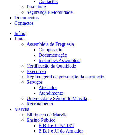
Contactos
Juventude
Segurança e Mobilidade
Documentos
Contactos
Início
Junta
Assembleia de Freguesia
Composição
Documentação
Inscrições Assembleia
Certificação da Qualidade
Executivo
Regime geral da prevenção da corrupção
Serviços
Atestados
Atendimento
Universidade Sénior de Marvila
Recrutamento
Marvila
Biblioteca de Marvila
Ensino Público
E.B.1 e J.I Nº 195
E.B.1 e J.I do Armador