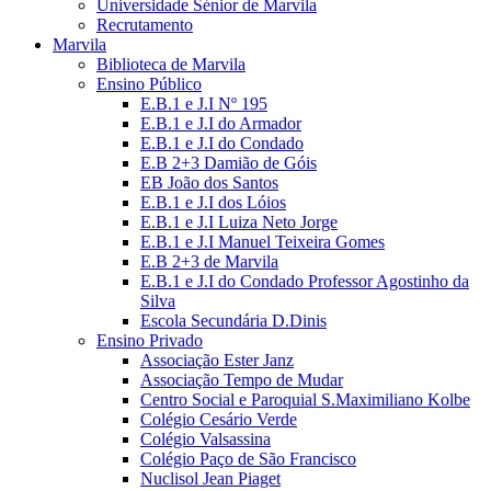
Universidade Sénior de Marvila
Recrutamento
Marvila
Biblioteca de Marvila
Ensino Público
E.B.1 e J.I Nº 195
E.B.1 e J.I do Armador
E.B.1 e J.I do Condado
E.B 2+3 Damião de Góis
EB João dos Santos
E.B.1 e J.I dos Lóios
E.B.1 e J.I Luiza Neto Jorge
E.B.1 e J.I Manuel Teixeira Gomes
E.B 2+3 de Marvila
E.B.1 e J.I do Condado Professor Agostinho da
Silva
Escola Secundária D.Dinis
Ensino Privado
Associação Ester Janz
Associação Tempo de Mudar
Centro Social e Paroquial S.Maximiliano Kolbe
Colégio Cesário Verde
Colégio Valsassina
Colégio Paço de São Francisco
Nuclisol Jean Piaget