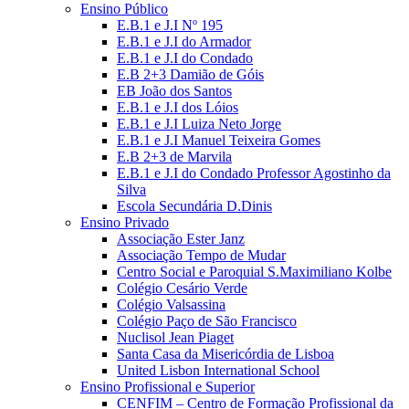
Ensino Público
E.B.1 e J.I Nº 195
E.B.1 e J.I do Armador
E.B.1 e J.I do Condado
E.B 2+3 Damião de Góis
EB João dos Santos
E.B.1 e J.I dos Lóios
E.B.1 e J.I Luiza Neto Jorge
E.B.1 e J.I Manuel Teixeira Gomes
E.B 2+3 de Marvila
E.B.1 e J.I do Condado Professor Agostinho da
Silva
Escola Secundária D.Dinis
Ensino Privado
Associação Ester Janz
Associação Tempo de Mudar
Centro Social e Paroquial S.Maximiliano Kolbe
Colégio Cesário Verde
Colégio Valsassina
Colégio Paço de São Francisco
Nuclisol Jean Piaget
Santa Casa da Misericórdia de Lisboa
United Lisbon International School
Ensino Profissional e Superior
CENFIM – Centro de Formação Profissional da