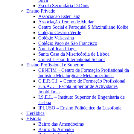
Silva
Escola Secundária D.Dinis
Ensino Privado
Associação Ester Janz
Associação Tempo de Mudar
Centro Social e Paroquial S.Maximiliano Kolbe
Colégio Cesário Verde
Colégio Valsassina
Colégio Paço de São Francisco
Nuclisol Jean Piaget
Santa Casa da Misericórdia de Lisboa
United Lisbon International School
Ensino Profissional e Superior
CENFIM – Centro de Formação Profissional da
Indústria Metalúrgica e Metalomecânica
C.E.R.C.I. – Centro de Formação Profissional
E.S.A.I. – Escola Superior de Actividades
Imobiliárias
I.S.E.L. – Instituto Superior de Engenharia de
Lisboa
IPLUSO – Ensino Politécnico da Lusofonia
Heráldica
História
Bairro das Amendoeiras
Bairro do Armador