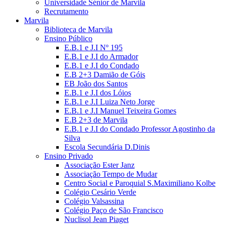
Universidade Sénior de Marvila
Recrutamento
Marvila
Biblioteca de Marvila
Ensino Público
E.B.1 e J.I Nº 195
E.B.1 e J.I do Armador
E.B.1 e J.I do Condado
E.B 2+3 Damião de Góis
EB João dos Santos
E.B.1 e J.I dos Lóios
E.B.1 e J.I Luiza Neto Jorge
E.B.1 e J.I Manuel Teixeira Gomes
E.B 2+3 de Marvila
E.B.1 e J.I do Condado Professor Agostinho da
Silva
Escola Secundária D.Dinis
Ensino Privado
Associação Ester Janz
Associação Tempo de Mudar
Centro Social e Paroquial S.Maximiliano Kolbe
Colégio Cesário Verde
Colégio Valsassina
Colégio Paço de São Francisco
Nuclisol Jean Piaget