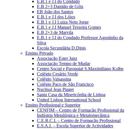
E.B.1 e J.I do Condado
E.B 2+3 Damião de Góis
EB João dos Santos
E.B.1 e J.I dos Lóios
E.B.1 e J.I Luiza Neto Jorge
E.B.1 e J.I Manuel Teixeira Gomes
E.B 2+3 de Marvila
E.B.1 e J.I do Condado Professor Agostinho da
Silva
Escola Secundária D.Dinis
Ensino Privado
Associação Ester Janz
Associação Tempo de Mudar
Centro Social e Paroquial S.Maximiliano Kolbe
Colégio Cesário Verde
Colégio Valsassina
Colégio Paço de São Francisco
Nuclisol Jean Piaget
Santa Casa da Misericórdia de Lisboa
United Lisbon International School
Ensino Profissional e Superior
CENFIM – Centro de Formação Profissional da
Indústria Metalúrgica e Metalomecânica
C.E.R.C.I. – Centro de Formação Profissional
E.S.A.I. – Escola Superior de Actividades