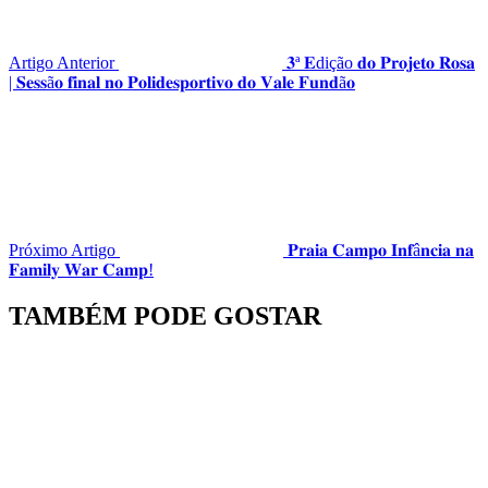
Artigo Anterior
𝟑ª 𝐄dição 𝐝𝐨 𝐏𝐫𝐨𝐣𝐞𝐭𝐨 𝐑𝐨𝐬𝐚
| 𝐒𝐞𝐬𝐬ã𝐨 𝐟𝐢𝐧𝐚𝐥 𝐧𝐨 𝐏𝐨𝐥𝐢𝐝𝐞𝐬𝐩𝐨𝐫𝐭𝐢𝐯𝐨 𝐝𝐨 𝐕𝐚𝐥𝐞 𝐅𝐮𝐧𝐝ã𝐨
Próximo Artigo
𝐏𝐫𝐚𝐢𝐚 𝐂𝐚𝐦𝐩𝐨 𝐈𝐧𝐟â𝐧𝐜𝐢𝐚 𝐧𝐚
𝐅𝐚𝐦𝐢𝐥𝐲 𝐖𝐚𝐫 𝐂𝐚𝐦𝐩!
TAMBÉM PODE GOSTAR