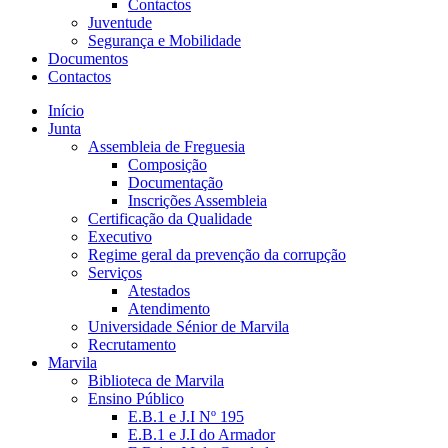
Contactos
Juventude
Segurança e Mobilidade
Documentos
Contactos
Início
Junta
Assembleia de Freguesia
Composição
Documentação
Inscrições Assembleia
Certificação da Qualidade
Executivo
Regime geral da prevenção da corrupção
Serviços
Atestados
Atendimento
Universidade Sénior de Marvila
Recrutamento
Marvila
Biblioteca de Marvila
Ensino Público
E.B.1 e J.I Nº 195
E.B.1 e J.I do Armador