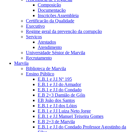
Composição
Documentação
Inscrições Assembleia
Certificação da Qualidade
Executivo
Regime geral da prevenção da corrupção
Serviços
Atestados
Atendimento
Universidade Sénior de Marvila
Recrutamento
Marvila
Biblioteca de Marvila
Ensino Público
E.B.1 e J.I Nº 195
E.B.1 e J.I do Armador
E.B.1 e J.I do Condado
E.B 2+3 Damião de Góis
EB João dos Santos
E.B.1 e J.I dos Lóios
E.B.1 e J.I Luiza Neto Jorge
E.B.1 e J.I Manuel Teixeira Gomes
E.B 2+3 de Marvila
E.B.1 e J.I do Condado Professor Agostinho da