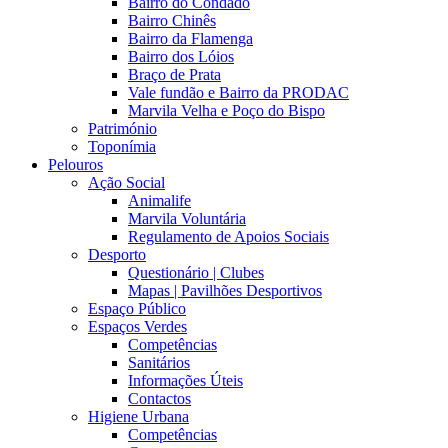
Bairro do Condado
Bairro Chinês
Bairro da Flamenga
Bairro dos Lóios
Braço de Prata
Vale fundão e Bairro da PRODAC
Marvila Velha e Poço do Bispo
Património
Toponímia
Pelouros
Ação Social
Animalife
Marvila Voluntária
Regulamento de Apoios Sociais
Desporto
Questionário | Clubes
Mapas | Pavilhões Desportivos
Espaço Público
Espaços Verdes
Competências
Sanitários
Informações Úteis
Contactos
Higiene Urbana
Competências