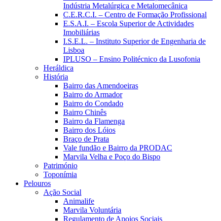
Indústria Metalúrgica e Metalomecânica
C.E.R.C.I. – Centro de Formação Profissional
E.S.A.I. – Escola Superior de Actividades
Imobiliárias
I.S.E.L. – Instituto Superior de Engenharia de
Lisboa
IPLUSO – Ensino Politécnico da Lusofonia
Heráldica
História
Bairro das Amendoeiras
Bairro do Armador
Bairro do Condado
Bairro Chinês
Bairro da Flamenga
Bairro dos Lóios
Braço de Prata
Vale fundão e Bairro da PRODAC
Marvila Velha e Poço do Bispo
Património
Toponímia
Pelouros
Ação Social
Animalife
Marvila Voluntária
Regulamento de Apoios Sociais