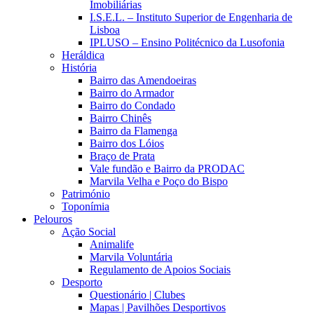
Imobiliárias
I.S.E.L. – Instituto Superior de Engenharia de
Lisboa
IPLUSO – Ensino Politécnico da Lusofonia
Heráldica
História
Bairro das Amendoeiras
Bairro do Armador
Bairro do Condado
Bairro Chinês
Bairro da Flamenga
Bairro dos Lóios
Braço de Prata
Vale fundão e Bairro da PRODAC
Marvila Velha e Poço do Bispo
Património
Toponímia
Pelouros
Ação Social
Animalife
Marvila Voluntária
Regulamento de Apoios Sociais
Desporto
Questionário | Clubes
Mapas | Pavilhões Desportivos