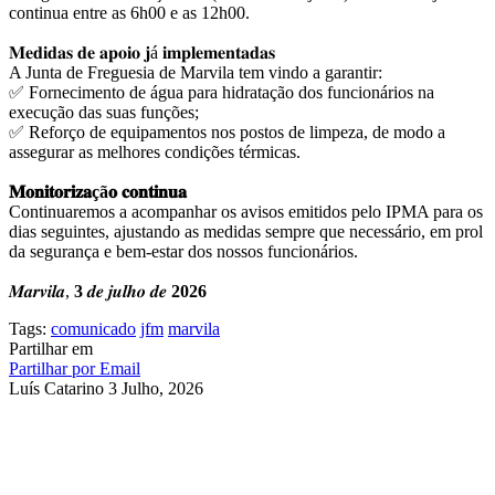
continua entre as 6h00 e as 12h00.
𝐌𝐞𝐝𝐢𝐝𝐚𝐬 𝐝𝐞 𝐚𝐩𝐨𝐢𝐨 𝐣á 𝐢𝐦𝐩𝐥𝐞𝐦𝐞𝐧𝐭𝐚𝐝𝐚𝐬
A Junta de Freguesia de Marvila tem vindo a garantir:
✅ Fornecimento de água para hidratação dos funcionários na
execução das suas funções;
✅ Reforço de equipamentos nos postos de limpeza, de modo a
assegurar as melhores condições térmicas.
𝐌𝐨𝐧𝐢𝐭𝐨𝐫𝐢𝐳𝐚çã𝐨 𝐜𝐨𝐧𝐭𝐢𝐧𝐮𝐚
Continuaremos a acompanhar os avisos emitidos pelo IPMA para os
dias seguintes, ajustando as medidas sempre que necessário, em prol
da segurança e bem-estar dos nossos funcionários.
𝑴𝒂𝒓𝒗𝒊𝒍𝒂,
3
𝒅𝒆 𝒋𝒖𝒍𝒉𝒐 𝒅𝒆
2026
Tags:
comunicado
jfm
marvila
Partilhar em
Partilhar por Email
Luís Catarino
3 Julho, 2026