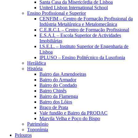
Santa Casa da Misericórdia de Lisboa
United Lisbon International School
Ensino Profissional e Superior
CENFIM – Centro de Formação Profissional da
Indústria Metalúrgica e Metalomecânica
C.E.R.C.I. – Centro de Formação Profissional
E.S.A.I. – Escola Superior de Actividades
Imobiliárias
I.S.E.L. – Instituto Superior de Engenharia de
Lisboa
IPLUSO – Ensino Politécnico da Lusofonia
Heráldica
História
Bairro das Amendoeiras
Bairro do Armador
Bairro do Condado
Bairro Chinês
Bairro da Flamenga
Bairro dos Lóios
Braço de Prata
Vale fundão e Bairro da PRODAC
Marvila Velha e Poço do Bispo
Património
Toponímia
Pelouros