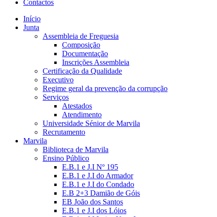
Contactos
Início
Junta
Assembleia de Freguesia
Composição
Documentação
Inscrições Assembleia
Certificação da Qualidade
Executivo
Regime geral da prevenção da corrupção
Serviços
Atestados
Atendimento
Universidade Sénior de Marvila
Recrutamento
Marvila
Biblioteca de Marvila
Ensino Público
E.B.1 e J.I Nº 195
E.B.1 e J.I do Armador
E.B.1 e J.I do Condado
E.B 2+3 Damião de Góis
EB João dos Santos
E.B.1 e J.I dos Lóios