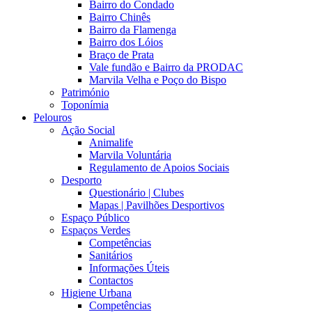
Bairro do Condado
Bairro Chinês
Bairro da Flamenga
Bairro dos Lóios
Braço de Prata
Vale fundão e Bairro da PRODAC
Marvila Velha e Poço do Bispo
Património
Toponímia
Pelouros
Ação Social
Animalife
Marvila Voluntária
Regulamento de Apoios Sociais
Desporto
Questionário | Clubes
Mapas | Pavilhões Desportivos
Espaço Público
Espaços Verdes
Competências
Sanitários
Informações Úteis
Contactos
Higiene Urbana
Competências