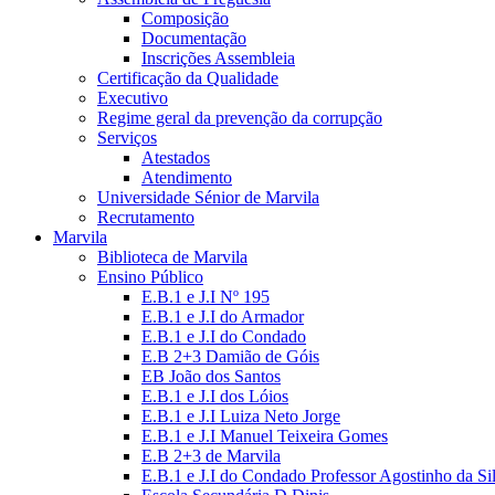
Composição
Documentação
Inscrições Assembleia
Certificação da Qualidade
Executivo
Regime geral da prevenção da corrupção
Serviços
Atestados
Atendimento
Universidade Sénior de Marvila
Recrutamento
Marvila
Biblioteca de Marvila
Ensino Público
E.B.1 e J.I Nº 195
E.B.1 e J.I do Armador
E.B.1 e J.I do Condado
E.B 2+3 Damião de Góis
EB João dos Santos
E.B.1 e J.I dos Lóios
E.B.1 e J.I Luiza Neto Jorge
E.B.1 e J.I Manuel Teixeira Gomes
E.B 2+3 de Marvila
E.B.1 e J.I do Condado Professor Agostinho da Si