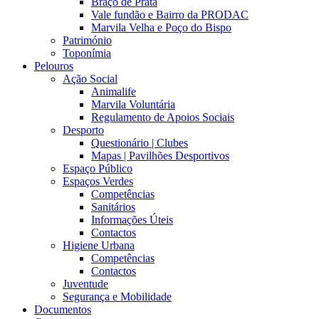
Braço de Prata
Vale fundão e Bairro da PRODAC
Marvila Velha e Poço do Bispo
Património
Toponímia
Pelouros
Ação Social
Animalife
Marvila Voluntária
Regulamento de Apoios Sociais
Desporto
Questionário | Clubes
Mapas | Pavilhões Desportivos
Espaço Público
Espaços Verdes
Competências
Sanitários
Informações Úteis
Contactos
Higiene Urbana
Competências
Contactos
Juventude
Segurança e Mobilidade
Documentos