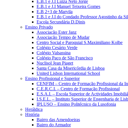
E.B.1 e J.I Luiza Neto Jorge
E.B.1 e J.I Manuel Teixeira Gomes
E.B 2+3 de Marvila
E.B.1 e J.I do Condado Professor Agostinho da Si
Escola Secundária D.Dinis
Ensino Privado
Associação Ester Janz
Associação Tempo de Mudar
Centro Social e Paroquial S.Maximiliano Kolbe
Colégio Cesário Verde
Colégio Valsassina
Colégio Paço de São Francisco
Nuclisol Jean Piaget
Santa Casa da Misericórdia de Lisboa
United Lisbon International School
Ensino Profissional e Superior
CENFIM – Centro de Formação Profissional da In
C.E.R.C.I. – Centro de Formação Profissional
E.S.A.I. – Escola Superior de Actividades Imobiliá
I.S.E.L. – Instituto Superior de Engenharia de Lis
IPLUSO – Ensino Politécnico da Lusofonia
Heráldica
História
Bairro das Amendoeiras
Bairro do Armador