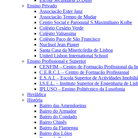
Escola Secundária D.Dinis
Ensino Privado
Associação Ester Janz
Associação Tempo de Mudar
Centro Social e Paroquial S.Maximiliano Kolbe
Colégio Cesário Verde
Colégio Valsassina
Colégio Paço de São Francisco
Nuclisol Jean Piaget
Santa Casa da Misericórdia de Lisboa
United Lisbon International School
Ensino Profissional e Superior
CENFIM – Centro de Formação Profissional da In
C.E.R.C.I. – Centro de Formação Profissional
E.S.A.I. – Escola Superior de Actividades Imobiliá
I.S.E.L. – Instituto Superior de Engenharia de Lis
IPLUSO – Ensino Politécnico da Lusofonia
Heráldica
História
Bairro das Amendoeiras
Bairro do Armador
Bairro do Condado
Bairro Chinês
Bairro da Flamenga
Bairro dos Lóios