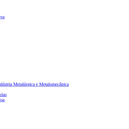
lva
dústria Metalúrgica e Metalomecânica
rias
boa