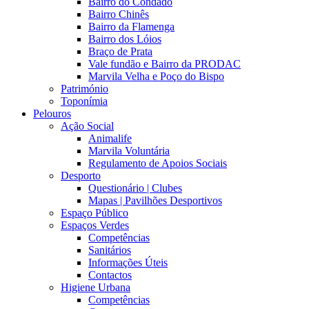
Bairro do Condado
Bairro Chinês
Bairro da Flamenga
Bairro dos Lóios
Braço de Prata
Vale fundão e Bairro da PRODAC
Marvila Velha e Poço do Bispo
Património
Toponímia
Pelouros
Ação Social
Animalife
Marvila Voluntária
Regulamento de Apoios Sociais
Desporto
Questionário | Clubes
Mapas | Pavilhões Desportivos
Espaço Público
Espaços Verdes
Competências
Sanitários
Informações Úteis
Contactos
Higiene Urbana
Competências