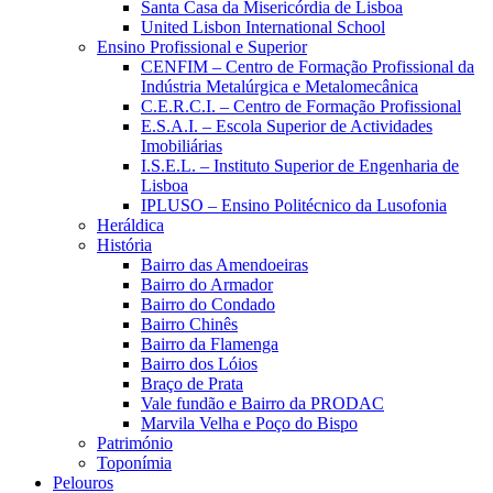
Santa Casa da Misericórdia de Lisboa
United Lisbon International School
Ensino Profissional e Superior
CENFIM – Centro de Formação Profissional da
Indústria Metalúrgica e Metalomecânica
C.E.R.C.I. – Centro de Formação Profissional
E.S.A.I. – Escola Superior de Actividades
Imobiliárias
I.S.E.L. – Instituto Superior de Engenharia de
Lisboa
IPLUSO – Ensino Politécnico da Lusofonia
Heráldica
História
Bairro das Amendoeiras
Bairro do Armador
Bairro do Condado
Bairro Chinês
Bairro da Flamenga
Bairro dos Lóios
Braço de Prata
Vale fundão e Bairro da PRODAC
Marvila Velha e Poço do Bispo
Património
Toponímia
Pelouros