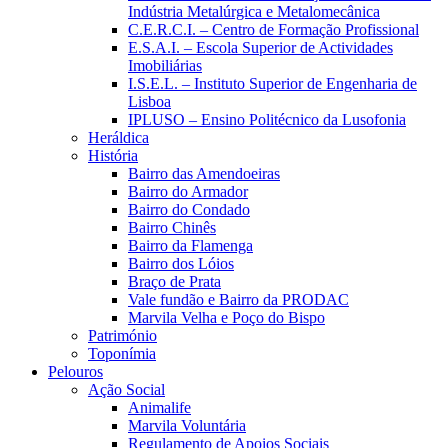
Indústria Metalúrgica e Metalomecânica
C.E.R.C.I. – Centro de Formação Profissional
E.S.A.I. – Escola Superior de Actividades
Imobiliárias
I.S.E.L. – Instituto Superior de Engenharia de
Lisboa
IPLUSO – Ensino Politécnico da Lusofonia
Heráldica
História
Bairro das Amendoeiras
Bairro do Armador
Bairro do Condado
Bairro Chinês
Bairro da Flamenga
Bairro dos Lóios
Braço de Prata
Vale fundão e Bairro da PRODAC
Marvila Velha e Poço do Bispo
Património
Toponímia
Pelouros
Ação Social
Animalife
Marvila Voluntária
Regulamento de Apoios Sociais