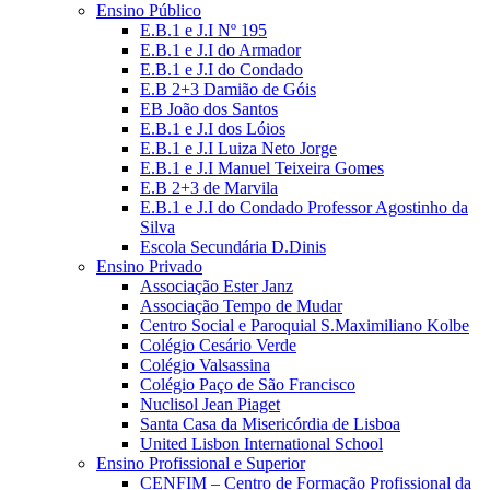
Ensino Público
E.B.1 e J.I Nº 195
E.B.1 e J.I do Armador
E.B.1 e J.I do Condado
E.B 2+3 Damião de Góis
EB João dos Santos
E.B.1 e J.I dos Lóios
E.B.1 e J.I Luiza Neto Jorge
E.B.1 e J.I Manuel Teixeira Gomes
E.B 2+3 de Marvila
E.B.1 e J.I do Condado Professor Agostinho da
Silva
Escola Secundária D.Dinis
Ensino Privado
Associação Ester Janz
Associação Tempo de Mudar
Centro Social e Paroquial S.Maximiliano Kolbe
Colégio Cesário Verde
Colégio Valsassina
Colégio Paço de São Francisco
Nuclisol Jean Piaget
Santa Casa da Misericórdia de Lisboa
United Lisbon International School
Ensino Profissional e Superior
CENFIM – Centro de Formação Profissional da