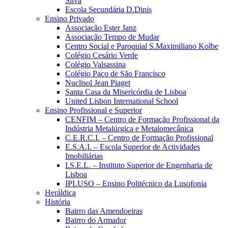
Silva
Escola Secundária D.Dinis
Ensino Privado
Associação Ester Janz
Associação Tempo de Mudar
Centro Social e Paroquial S.Maximiliano Kolbe
Colégio Cesário Verde
Colégio Valsassina
Colégio Paço de São Francisco
Nuclisol Jean Piaget
Santa Casa da Misericórdia de Lisboa
United Lisbon International School
Ensino Profissional e Superior
CENFIM – Centro de Formação Profissional da
Indústria Metalúrgica e Metalomecânica
C.E.R.C.I. – Centro de Formação Profissional
E.S.A.I. – Escola Superior de Actividades
Imobiliárias
I.S.E.L. – Instituto Superior de Engenharia de
Lisboa
IPLUSO – Ensino Politécnico da Lusofonia
Heráldica
História
Bairro das Amendoeiras
Bairro do Armador