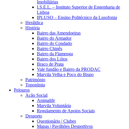
Imobiliárias
I.S.E.L. – Instituto Superior de Engenharia de
Lisboa
IPLUSO – Ensino Politécnico da Lusofonia
Heráldica
História
Bairro das Amendoeiras
Bairro do Armador
Bairro do Condado
Bairro Chinês
Bairro da Flamenga
Bairro dos Lóios
Braço de Prata
Vale fundão e Bairro da PRODAC
Marvila Velha e Poço do Bispo
Património
Toponímia
Pelouros
Ação Social
Animalife
Marvila Voluntária
Regulamento de Apoios Sociais
Desporto
Questionário | Clubes
Mapas | Pavilhões Desportivos