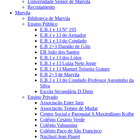
Universidade Sénior de Marvila
Recrutamento
Marvila
Biblioteca de Marvila
Ensino Público
E.B.1 e J.I Nº 195
E.B.1 e J.I do Armador
E.B.1 e J.I do Condado
E.B 2+3 Damião de Góis
EB João dos Santos
E.B.1 e J.I dos Lóios
E.B.1 e J.I Luiza Neto Jorge
E.B.1 e J.I Manuel Teixeira Gomes
E.B 2+3 de Marvila
E.B.1 e J.I do Condado Professor Agostinho da
Silva
Escola Secundária D.Dinis
Ensino Privado
Associação Ester Janz
Associação Tempo de Mudar
Centro Social e Paroquial S.Maximiliano Kolbe
Colégio Cesário Verde
Colégio Valsassina
Colégio Paço de São Francisco
Nuclisol Jean Piaget