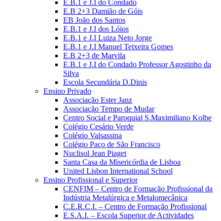
E.B.1 e J.I do Condado
E.B 2+3 Damião de Góis
EB João dos Santos
E.B.1 e J.I dos Lóios
E.B.1 e J.I Luiza Neto Jorge
E.B.1 e J.I Manuel Teixeira Gomes
E.B 2+3 de Marvila
E.B.1 e J.I do Condado Professor Agostinho da
Silva
Escola Secundária D.Dinis
Ensino Privado
Associação Ester Janz
Associação Tempo de Mudar
Centro Social e Paroquial S.Maximiliano Kolbe
Colégio Cesário Verde
Colégio Valsassina
Colégio Paço de São Francisco
Nuclisol Jean Piaget
Santa Casa da Misericórdia de Lisboa
United Lisbon International School
Ensino Profissional e Superior
CENFIM – Centro de Formação Profissional da
Indústria Metalúrgica e Metalomecânica
C.E.R.C.I. – Centro de Formação Profissional
E.S.A.I. – Escola Superior de Actividades