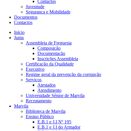
Contactos
Juventude
Segurança e Mobilidade
Documentos
Contactos
Início
Junta
Assembleia de Freguesia
Composição
Documentação
Inscrições Assembleia
Certificação da Qualidade
Executivo
Regime geral da prevenção da corrupção
Serviços
Atestados
Atendimento
Universidade Sénior de Marvila
Recrutamento
Marvila
Biblioteca de Marvila
Ensino Público
E.B.1 e J.I Nº 195
E.B.1 e J.I do Armador