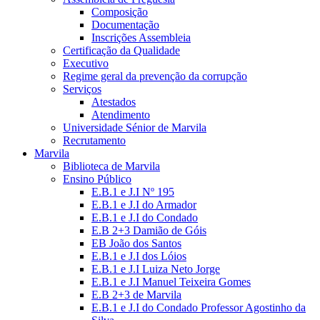
Composição
Documentação
Inscrições Assembleia
Certificação da Qualidade
Executivo
Regime geral da prevenção da corrupção
Serviços
Atestados
Atendimento
Universidade Sénior de Marvila
Recrutamento
Marvila
Biblioteca de Marvila
Ensino Público
E.B.1 e J.I Nº 195
E.B.1 e J.I do Armador
E.B.1 e J.I do Condado
E.B 2+3 Damião de Góis
EB João dos Santos
E.B.1 e J.I dos Lóios
E.B.1 e J.I Luiza Neto Jorge
E.B.1 e J.I Manuel Teixeira Gomes
E.B 2+3 de Marvila
E.B.1 e J.I do Condado Professor Agostinho da