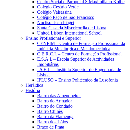
Centro Social e Paroquial S.Maximiliano Kolbe
Colégio Cesário Verde
Colégio Valsassina
Colégio Paço de São Francisco
Nuclisol Jean Piaget
Santa Casa da Misericórdia de Lisboa
United Lisbon International School
Ensino Profissional e Superior
CENFIM – Centro de Formação Profissional da
Indústria Metalúrgica e Metalomecânica
C.E.R.C.I. – Centro de Formação Profissional
E.S.A.I. – Escola Superior de Actividades
Imobiliárias
I.S.E.L. – Instituto Superior de Engenharia de
Lisboa
IPLUSO – Ensino Politécnico da Lusofonia
Heráldica
História
Bairro das Amendoeiras
Bairro do Armador
Bairro do Condado
Bairro Chinês
Bairro da Flamenga
Bairro dos Lóios
Braço de Prata