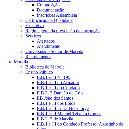
Composição
Documentação
Inscrições Assembleia
Certificação da Qualidade
Executivo
Regime geral da prevenção da corrupção
Serviços
Atestados
Atendimento
Universidade Sénior de Marvila
Recrutamento
Marvila
Biblioteca de Marvila
Ensino Público
E.B.1 e J.I Nº 195
E.B.1 e J.I do Armador
E.B.1 e J.I do Condado
E.B 2+3 Damião de Góis
EB João dos Santos
E.B.1 e J.I dos Lóios
E.B.1 e J.I Luiza Neto Jorge
E.B.1 e J.I Manuel Teixeira Gomes
E.B 2+3 de Marvila
E.B.1 e J.I do Condado Professor Agostinho da