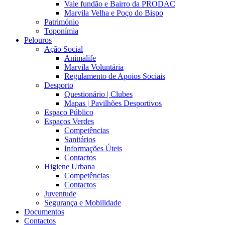
Vale fundão e Bairro da PRODAC
Marvila Velha e Poço do Bispo
Património
Toponímia
Pelouros
Ação Social
Animalife
Marvila Voluntária
Regulamento de Apoios Sociais
Desporto
Questionário | Clubes
Mapas | Pavilhões Desportivos
Espaço Público
Espaços Verdes
Competências
Sanitários
Informações Úteis
Contactos
Higiene Urbana
Competências
Contactos
Juventude
Segurança e Mobilidade
Documentos
Contactos