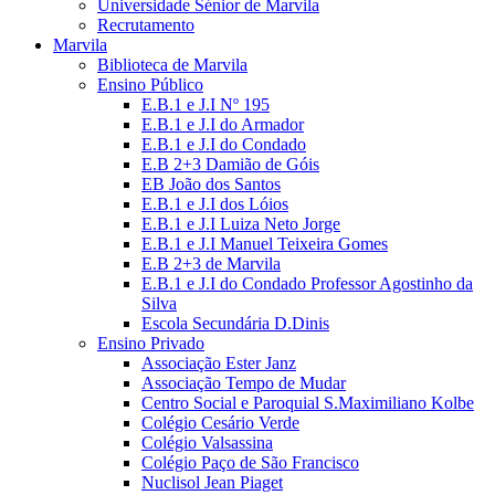
Universidade Sénior de Marvila
Recrutamento
Marvila
Biblioteca de Marvila
Ensino Público
E.B.1 e J.I Nº 195
E.B.1 e J.I do Armador
E.B.1 e J.I do Condado
E.B 2+3 Damião de Góis
EB João dos Santos
E.B.1 e J.I dos Lóios
E.B.1 e J.I Luiza Neto Jorge
E.B.1 e J.I Manuel Teixeira Gomes
E.B 2+3 de Marvila
E.B.1 e J.I do Condado Professor Agostinho da
Silva
Escola Secundária D.Dinis
Ensino Privado
Associação Ester Janz
Associação Tempo de Mudar
Centro Social e Paroquial S.Maximiliano Kolbe
Colégio Cesário Verde
Colégio Valsassina
Colégio Paço de São Francisco
Nuclisol Jean Piaget