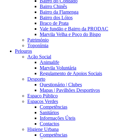
Bairro do Condado
Bairro Chinês
Bairro da Flamenga
Bairro dos Lóios
Braço de Prata
Vale fundão e Bairro da PRODAC
Marvila Velha e Poço do Bispo
Património
Toponímia
Pelouros
Ação Social
Animalife
Marvila Voluntária
Regulamento de Apoios Sociais
Desporto
Questionário | Clubes
Mapas | Pavilhões Desportivos
Espaço Público
Espaços Verdes
Competências
Sanitários
Informações Úteis
Contactos
Higiene Urbana
Competências