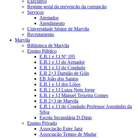
Executivo
Regime geral da prevenção da corrupção
Serviços
Atestados
Atendimento
Universidade Sénior de Marvila
Recrutamento
Marvila
Biblioteca de Marvila
Ensino Público
E.B.1 e J.I Nº 195
E.B.1 e J.I do Armador
E.B.1 e J.I do Condado
E.B 2+3 Damião de Góis
EB João dos Santos
E.B.1 e J.I dos Lóios
E.B.1 e J.I Luiza Neto Jorge
E.B.1 e J.I Manuel Teixeira Gomes
E.B 2+3 de Marvila
E.B.1 e J.I do Condado Professor Agostinho da
Silva
Escola Secundária D.Dinis
Ensino Privado
Associação Ester Janz
Associação Tempo de Mudar