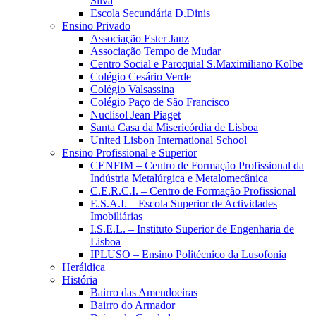
Silva
Escola Secundária D.Dinis
Ensino Privado
Associação Ester Janz
Associação Tempo de Mudar
Centro Social e Paroquial S.Maximiliano Kolbe
Colégio Cesário Verde
Colégio Valsassina
Colégio Paço de São Francisco
Nuclisol Jean Piaget
Santa Casa da Misericórdia de Lisboa
United Lisbon International School
Ensino Profissional e Superior
CENFIM – Centro de Formação Profissional da
Indústria Metalúrgica e Metalomecânica
C.E.R.C.I. – Centro de Formação Profissional
E.S.A.I. – Escola Superior de Actividades
Imobiliárias
I.S.E.L. – Instituto Superior de Engenharia de
Lisboa
IPLUSO – Ensino Politécnico da Lusofonia
Heráldica
História
Bairro das Amendoeiras
Bairro do Armador