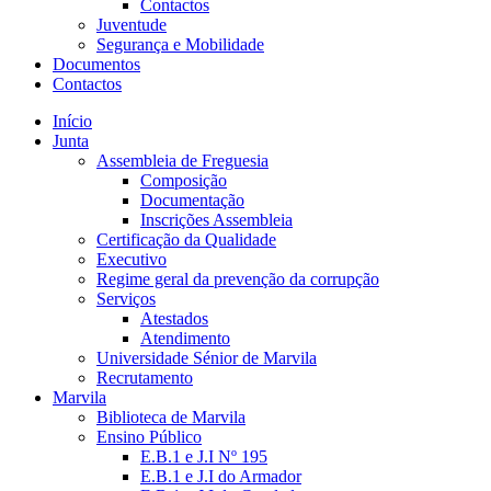
Contactos
Juventude
Segurança e Mobilidade
Documentos
Contactos
Início
Junta
Assembleia de Freguesia
Composição
Documentação
Inscrições Assembleia
Certificação da Qualidade
Executivo
Regime geral da prevenção da corrupção
Serviços
Atestados
Atendimento
Universidade Sénior de Marvila
Recrutamento
Marvila
Biblioteca de Marvila
Ensino Público
E.B.1 e J.I Nº 195
E.B.1 e J.I do Armador