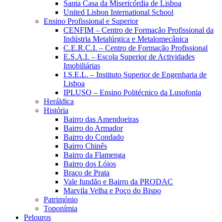
Santa Casa da Misericórdia de Lisboa
United Lisbon International School
Ensino Profissional e Superior
CENFIM – Centro de Formação Profissional da
Indústria Metalúrgica e Metalomecânica
C.E.R.C.I. – Centro de Formação Profissional
E.S.A.I. – Escola Superior de Actividades
Imobiliárias
I.S.E.L. – Instituto Superior de Engenharia de
Lisboa
IPLUSO – Ensino Politécnico da Lusofonia
Heráldica
História
Bairro das Amendoeiras
Bairro do Armador
Bairro do Condado
Bairro Chinês
Bairro da Flamenga
Bairro dos Lóios
Braço de Prata
Vale fundão e Bairro da PRODAC
Marvila Velha e Poço do Bispo
Património
Toponímia
Pelouros