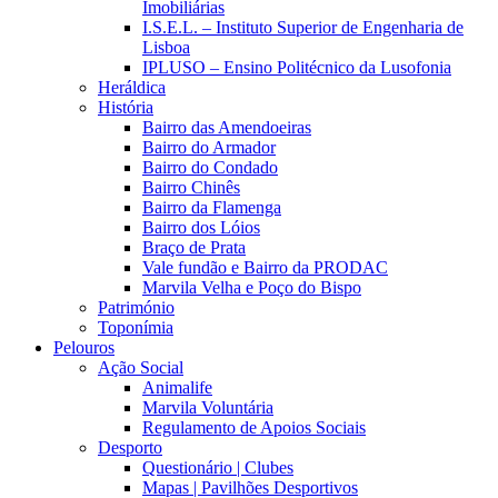
Imobiliárias
I.S.E.L. – Instituto Superior de Engenharia de
Lisboa
IPLUSO – Ensino Politécnico da Lusofonia
Heráldica
História
Bairro das Amendoeiras
Bairro do Armador
Bairro do Condado
Bairro Chinês
Bairro da Flamenga
Bairro dos Lóios
Braço de Prata
Vale fundão e Bairro da PRODAC
Marvila Velha e Poço do Bispo
Património
Toponímia
Pelouros
Ação Social
Animalife
Marvila Voluntária
Regulamento de Apoios Sociais
Desporto
Questionário | Clubes
Mapas | Pavilhões Desportivos