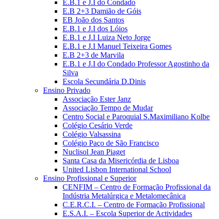
E.B.1 e J.I do Condado
E.B 2+3 Damião de Góis
EB João dos Santos
E.B.1 e J.I dos Lóios
E.B.1 e J.I Luiza Neto Jorge
E.B.1 e J.I Manuel Teixeira Gomes
E.B 2+3 de Marvila
E.B.1 e J.I do Condado Professor Agostinho da
Silva
Escola Secundária D.Dinis
Ensino Privado
Associação Ester Janz
Associação Tempo de Mudar
Centro Social e Paroquial S.Maximiliano Kolbe
Colégio Cesário Verde
Colégio Valsassina
Colégio Paço de São Francisco
Nuclisol Jean Piaget
Santa Casa da Misericórdia de Lisboa
United Lisbon International School
Ensino Profissional e Superior
CENFIM – Centro de Formação Profissional da
Indústria Metalúrgica e Metalomecânica
C.E.R.C.I. – Centro de Formação Profissional
E.S.A.I. – Escola Superior de Actividades