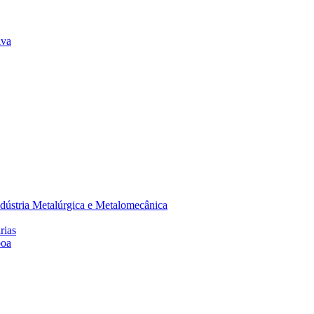
lva
dústria Metalúrgica e Metalomecânica
rias
boa