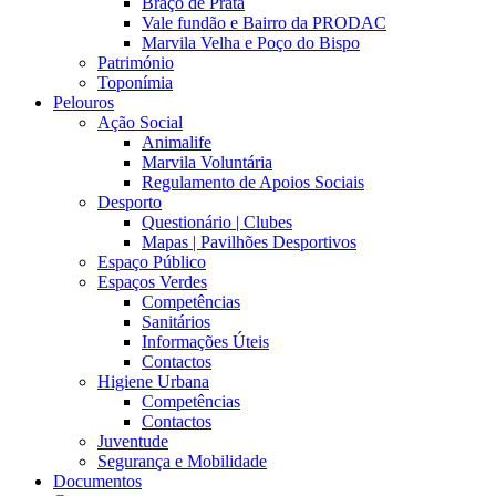
Braço de Prata
Vale fundão e Bairro da PRODAC
Marvila Velha e Poço do Bispo
Património
Toponímia
Pelouros
Ação Social
Animalife
Marvila Voluntária
Regulamento de Apoios Sociais
Desporto
Questionário | Clubes
Mapas | Pavilhões Desportivos
Espaço Público
Espaços Verdes
Competências
Sanitários
Informações Úteis
Contactos
Higiene Urbana
Competências
Contactos
Juventude
Segurança e Mobilidade
Documentos