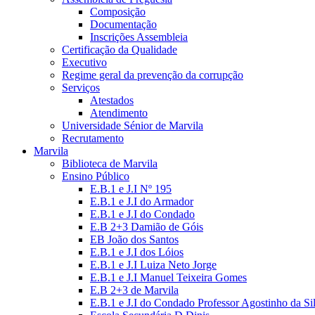
Composição
Documentação
Inscrições Assembleia
Certificação da Qualidade
Executivo
Regime geral da prevenção da corrupção
Serviços
Atestados
Atendimento
Universidade Sénior de Marvila
Recrutamento
Marvila
Biblioteca de Marvila
Ensino Público
E.B.1 e J.I Nº 195
E.B.1 e J.I do Armador
E.B.1 e J.I do Condado
E.B 2+3 Damião de Góis
EB João dos Santos
E.B.1 e J.I dos Lóios
E.B.1 e J.I Luiza Neto Jorge
E.B.1 e J.I Manuel Teixeira Gomes
E.B 2+3 de Marvila
E.B.1 e J.I do Condado Professor Agostinho da Si