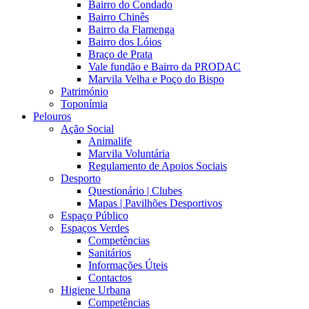
Bairro do Condado
Bairro Chinês
Bairro da Flamenga
Bairro dos Lóios
Braço de Prata
Vale fundão e Bairro da PRODAC
Marvila Velha e Poço do Bispo
Património
Toponímia
Pelouros
Ação Social
Animalife
Marvila Voluntária
Regulamento de Apoios Sociais
Desporto
Questionário | Clubes
Mapas | Pavilhões Desportivos
Espaço Público
Espaços Verdes
Competências
Sanitários
Informações Úteis
Contactos
Higiene Urbana
Competências