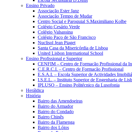
Escola Secundária D.Dinis
Ensino Privado
Associação Ester Janz
Associação Tempo de Mudar
Centro Social e Paroquial S.Maximiliano Kolbe
Colégio Cesário Verde
Colégio Valsassina
Colégio Paço de São Francisco
Nuclisol Jean Piaget
Santa Casa da Misericórdia de Lisboa
United Lisbon International School
Ensino Profissional e Superior
CENFIM – Centro de Formação Profissional da In
C.E.R.C.I. – Centro de Formação Profissional
E.S.A.I. – Escola Superior de Actividades Imobiliá
I.S.E.L. – Instituto Superior de Engenharia de Lis
IPLUSO – Ensino Politécnico da Lusofonia
Heráldica
História
Bairro das Amendoeiras
Bairro do Armador
Bairro do Condado
Bairro Chinês
Bairro da Flamenga
Bairro dos Lóios