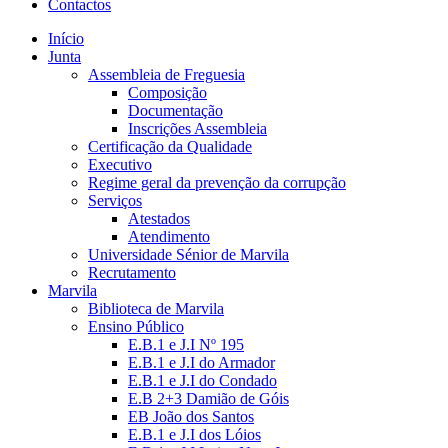
Contactos
Início
Junta
Assembleia de Freguesia
Composição
Documentação
Inscrições Assembleia
Certificação da Qualidade
Executivo
Regime geral da prevenção da corrupção
Serviços
Atestados
Atendimento
Universidade Sénior de Marvila
Recrutamento
Marvila
Biblioteca de Marvila
Ensino Público
E.B.1 e J.I Nº 195
E.B.1 e J.I do Armador
E.B.1 e J.I do Condado
E.B 2+3 Damião de Góis
EB João dos Santos
E.B.1 e J.I dos Lóios