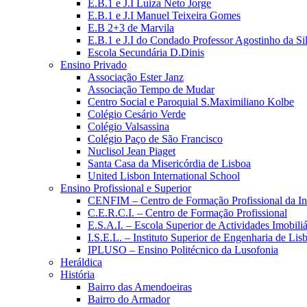
E.B.1 e J.I Luiza Neto Jorge
E.B.1 e J.I Manuel Teixeira Gomes
E.B 2+3 de Marvila
E.B.1 e J.I do Condado Professor Agostinho da Si
Escola Secundária D.Dinis
Ensino Privado
Associação Ester Janz
Associação Tempo de Mudar
Centro Social e Paroquial S.Maximiliano Kolbe
Colégio Cesário Verde
Colégio Valsassina
Colégio Paço de São Francisco
Nuclisol Jean Piaget
Santa Casa da Misericórdia de Lisboa
United Lisbon International School
Ensino Profissional e Superior
CENFIM – Centro de Formação Profissional da In
C.E.R.C.I. – Centro de Formação Profissional
E.S.A.I. – Escola Superior de Actividades Imobiliá
I.S.E.L. – Instituto Superior de Engenharia de Lis
IPLUSO – Ensino Politécnico da Lusofonia
Heráldica
História
Bairro das Amendoeiras
Bairro do Armador