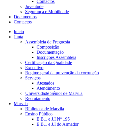
Contactos
Juventude
Segurança e Mobilidade
Documentos
Contactos
Início
Junta
Assembleia de Freguesia
Composição
Documentação
Inscrições Assembleia
Certificação da Qualidade
Executivo
Regime geral da prevenção da corrupção
Serviços
Atestados
Atendimento
Universidade Sénior de Marvila
Recrutamento
Marvila
Biblioteca de Marvila
Ensino Público
E.B.1 e J.I Nº 195
E.B.1 e J.I do Armador