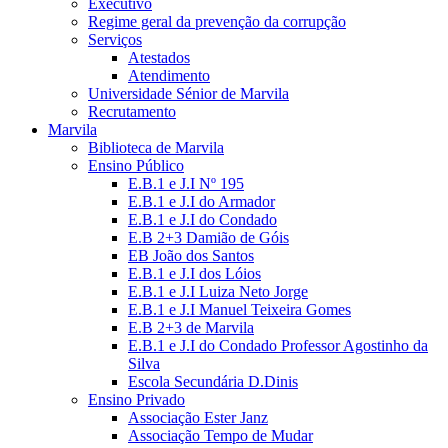
Executivo
Regime geral da prevenção da corrupção
Serviços
Atestados
Atendimento
Universidade Sénior de Marvila
Recrutamento
Marvila
Biblioteca de Marvila
Ensino Público
E.B.1 e J.I Nº 195
E.B.1 e J.I do Armador
E.B.1 e J.I do Condado
E.B 2+3 Damião de Góis
EB João dos Santos
E.B.1 e J.I dos Lóios
E.B.1 e J.I Luiza Neto Jorge
E.B.1 e J.I Manuel Teixeira Gomes
E.B 2+3 de Marvila
E.B.1 e J.I do Condado Professor Agostinho da
Silva
Escola Secundária D.Dinis
Ensino Privado
Associação Ester Janz
Associação Tempo de Mudar