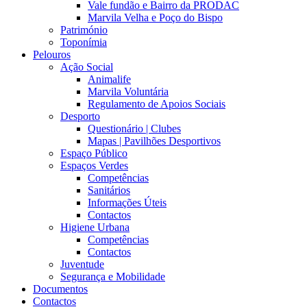
Vale fundão e Bairro da PRODAC
Marvila Velha e Poço do Bispo
Património
Toponímia
Pelouros
Ação Social
Animalife
Marvila Voluntária
Regulamento de Apoios Sociais
Desporto
Questionário | Clubes
Mapas | Pavilhões Desportivos
Espaço Público
Espaços Verdes
Competências
Sanitários
Informações Úteis
Contactos
Higiene Urbana
Competências
Contactos
Juventude
Segurança e Mobilidade
Documentos
Contactos