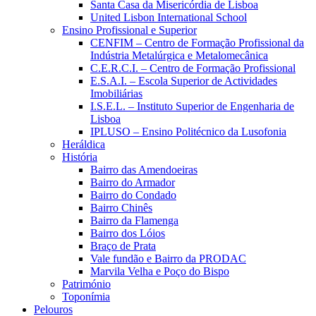
Santa Casa da Misericórdia de Lisboa
United Lisbon International School
Ensino Profissional e Superior
CENFIM – Centro de Formação Profissional da
Indústria Metalúrgica e Metalomecânica
C.E.R.C.I. – Centro de Formação Profissional
E.S.A.I. – Escola Superior de Actividades
Imobiliárias
I.S.E.L. – Instituto Superior de Engenharia de
Lisboa
IPLUSO – Ensino Politécnico da Lusofonia
Heráldica
História
Bairro das Amendoeiras
Bairro do Armador
Bairro do Condado
Bairro Chinês
Bairro da Flamenga
Bairro dos Lóios
Braço de Prata
Vale fundão e Bairro da PRODAC
Marvila Velha e Poço do Bispo
Património
Toponímia
Pelouros