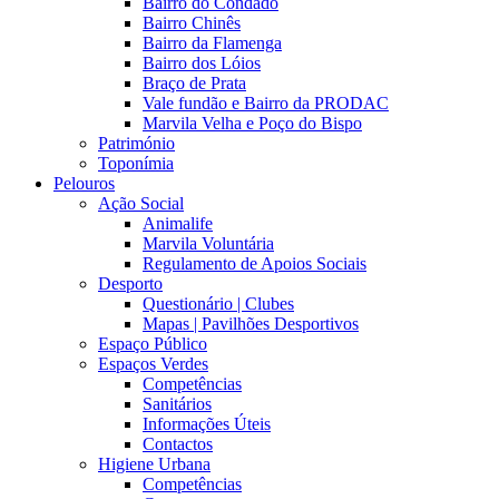
Bairro do Condado
Bairro Chinês
Bairro da Flamenga
Bairro dos Lóios
Braço de Prata
Vale fundão e Bairro da PRODAC
Marvila Velha e Poço do Bispo
Património
Toponímia
Pelouros
Ação Social
Animalife
Marvila Voluntária
Regulamento de Apoios Sociais
Desporto
Questionário | Clubes
Mapas | Pavilhões Desportivos
Espaço Público
Espaços Verdes
Competências
Sanitários
Informações Úteis
Contactos
Higiene Urbana
Competências