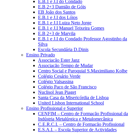
E.B.1 e J.I do Condado
E.B 2+3 Damião de Góis
EB João dos Santos
E.B.1 e J.I dos Lóios
E.B.1 e J.I Luiza Neto Jorge
E.B.1 e J.I Manuel Teixeira Gomes
E.B 2+3 de Marvila
E.B.1 e J.I do Condado Professor Agostinho da
Silva
Escola Secundária D.Dinis
Ensino Privado
Associação Ester Janz
Associação Tempo de Mudar
Centro Social e Paroquial S.Maximiliano Kolbe
Colégio Cesário Verde
Colégio Valsassina
Colégio Paço de São Francisco
Nuclisol Jean Piaget
Santa Casa da Misericórdia de Lisboa
United Lisbon International School
Ensino Profissional e Superior
CENFIM – Centro de Formação Profissional da
Indústria Metalúrgica e Metalomecânica
C.E.R.C.I. – Centro de Formação Profissional
E.S.A.I. – Escola Superior de Actividades