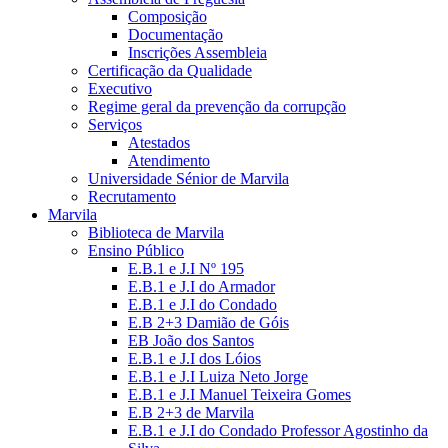
Composição
Documentação
Inscrições Assembleia
Certificação da Qualidade
Executivo
Regime geral da prevenção da corrupção
Serviços
Atestados
Atendimento
Universidade Sénior de Marvila
Recrutamento
Marvila
Biblioteca de Marvila
Ensino Público
E.B.1 e J.I Nº 195
E.B.1 e J.I do Armador
E.B.1 e J.I do Condado
E.B 2+3 Damião de Góis
EB João dos Santos
E.B.1 e J.I dos Lóios
E.B.1 e J.I Luiza Neto Jorge
E.B.1 e J.I Manuel Teixeira Gomes
E.B 2+3 de Marvila
E.B.1 e J.I do Condado Professor Agostinho da