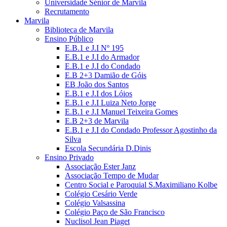
Universidade Sénior de Marvila
Recrutamento
Marvila
Biblioteca de Marvila
Ensino Público
E.B.1 e J.I Nº 195
E.B.1 e J.I do Armador
E.B.1 e J.I do Condado
E.B 2+3 Damião de Góis
EB João dos Santos
E.B.1 e J.I dos Lóios
E.B.1 e J.I Luiza Neto Jorge
E.B.1 e J.I Manuel Teixeira Gomes
E.B 2+3 de Marvila
E.B.1 e J.I do Condado Professor Agostinho da
Silva
Escola Secundária D.Dinis
Ensino Privado
Associação Ester Janz
Associação Tempo de Mudar
Centro Social e Paroquial S.Maximiliano Kolbe
Colégio Cesário Verde
Colégio Valsassina
Colégio Paço de São Francisco
Nuclisol Jean Piaget