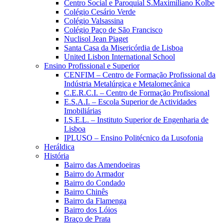
Centro Social e Paroquial S.Maximiliano Kolbe
Colégio Cesário Verde
Colégio Valsassina
Colégio Paço de São Francisco
Nuclisol Jean Piaget
Santa Casa da Misericórdia de Lisboa
United Lisbon International School
Ensino Profissional e Superior
CENFIM – Centro de Formação Profissional da
Indústria Metalúrgica e Metalomecânica
C.E.R.C.I. – Centro de Formação Profissional
E.S.A.I. – Escola Superior de Actividades
Imobiliárias
I.S.E.L. – Instituto Superior de Engenharia de
Lisboa
IPLUSO – Ensino Politécnico da Lusofonia
Heráldica
História
Bairro das Amendoeiras
Bairro do Armador
Bairro do Condado
Bairro Chinês
Bairro da Flamenga
Bairro dos Lóios
Braço de Prata