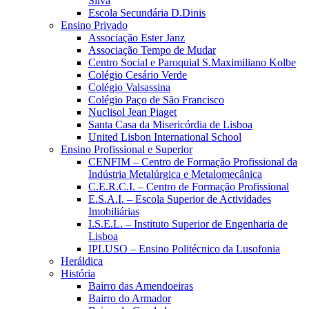
Silva
Escola Secundária D.Dinis
Ensino Privado
Associação Ester Janz
Associação Tempo de Mudar
Centro Social e Paroquial S.Maximiliano Kolbe
Colégio Cesário Verde
Colégio Valsassina
Colégio Paço de São Francisco
Nuclisol Jean Piaget
Santa Casa da Misericórdia de Lisboa
United Lisbon International School
Ensino Profissional e Superior
CENFIM – Centro de Formação Profissional da
Indústria Metalúrgica e Metalomecânica
C.E.R.C.I. – Centro de Formação Profissional
E.S.A.I. – Escola Superior de Actividades
Imobiliárias
I.S.E.L. – Instituto Superior de Engenharia de
Lisboa
IPLUSO – Ensino Politécnico da Lusofonia
Heráldica
História
Bairro das Amendoeiras
Bairro do Armador