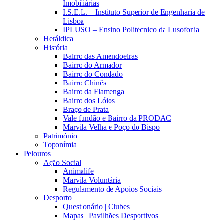
Imobiliárias
I.S.E.L. – Instituto Superior de Engenharia de
Lisboa
IPLUSO – Ensino Politécnico da Lusofonia
Heráldica
História
Bairro das Amendoeiras
Bairro do Armador
Bairro do Condado
Bairro Chinês
Bairro da Flamenga
Bairro dos Lóios
Braço de Prata
Vale fundão e Bairro da PRODAC
Marvila Velha e Poço do Bispo
Património
Toponímia
Pelouros
Ação Social
Animalife
Marvila Voluntária
Regulamento de Apoios Sociais
Desporto
Questionário | Clubes
Mapas | Pavilhões Desportivos