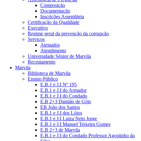
Composição
Documentação
Inscrições Assembleia
Certificação da Qualidade
Executivo
Regime geral da prevenção da corrupção
Serviços
Atestados
Atendimento
Universidade Sénior de Marvila
Recrutamento
Marvila
Biblioteca de Marvila
Ensino Público
E.B.1 e J.I Nº 195
E.B.1 e J.I do Armador
E.B.1 e J.I do Condado
E.B 2+3 Damião de Góis
EB João dos Santos
E.B.1 e J.I dos Lóios
E.B.1 e J.I Luiza Neto Jorge
E.B.1 e J.I Manuel Teixeira Gomes
E.B 2+3 de Marvila
E.B.1 e J.I do Condado Professor Agostinho da