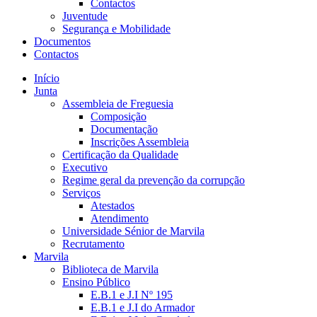
Contactos
Juventude
Segurança e Mobilidade
Documentos
Contactos
Início
Junta
Assembleia de Freguesia
Composição
Documentação
Inscrições Assembleia
Certificação da Qualidade
Executivo
Regime geral da prevenção da corrupção
Serviços
Atestados
Atendimento
Universidade Sénior de Marvila
Recrutamento
Marvila
Biblioteca de Marvila
Ensino Público
E.B.1 e J.I Nº 195
E.B.1 e J.I do Armador