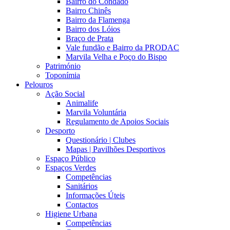
Bairro do Condado
Bairro Chinês
Bairro da Flamenga
Bairro dos Lóios
Braço de Prata
Vale fundão e Bairro da PRODAC
Marvila Velha e Poço do Bispo
Património
Toponímia
Pelouros
Ação Social
Animalife
Marvila Voluntária
Regulamento de Apoios Sociais
Desporto
Questionário | Clubes
Mapas | Pavilhões Desportivos
Espaço Público
Espaços Verdes
Competências
Sanitários
Informações Úteis
Contactos
Higiene Urbana
Competências