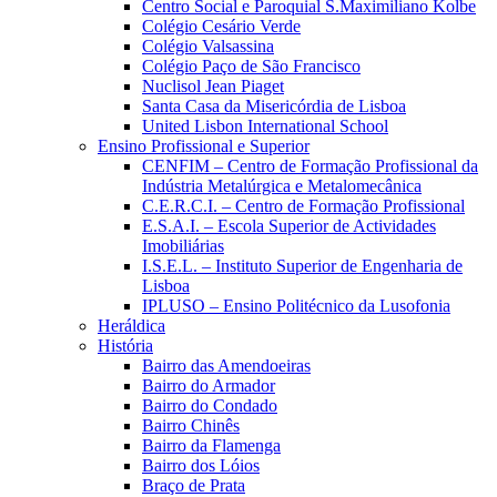
Centro Social e Paroquial S.Maximiliano Kolbe
Colégio Cesário Verde
Colégio Valsassina
Colégio Paço de São Francisco
Nuclisol Jean Piaget
Santa Casa da Misericórdia de Lisboa
United Lisbon International School
Ensino Profissional e Superior
CENFIM – Centro de Formação Profissional da
Indústria Metalúrgica e Metalomecânica
C.E.R.C.I. – Centro de Formação Profissional
E.S.A.I. – Escola Superior de Actividades
Imobiliárias
I.S.E.L. – Instituto Superior de Engenharia de
Lisboa
IPLUSO – Ensino Politécnico da Lusofonia
Heráldica
História
Bairro das Amendoeiras
Bairro do Armador
Bairro do Condado
Bairro Chinês
Bairro da Flamenga
Bairro dos Lóios
Braço de Prata