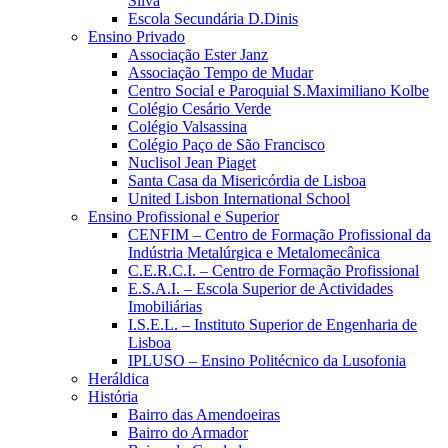
Silva
Escola Secundária D.Dinis
Ensino Privado
Associação Ester Janz
Associação Tempo de Mudar
Centro Social e Paroquial S.Maximiliano Kolbe
Colégio Cesário Verde
Colégio Valsassina
Colégio Paço de São Francisco
Nuclisol Jean Piaget
Santa Casa da Misericórdia de Lisboa
United Lisbon International School
Ensino Profissional e Superior
CENFIM – Centro de Formação Profissional da
Indústria Metalúrgica e Metalomecânica
C.E.R.C.I. – Centro de Formação Profissional
E.S.A.I. – Escola Superior de Actividades
Imobiliárias
I.S.E.L. – Instituto Superior de Engenharia de
Lisboa
IPLUSO – Ensino Politécnico da Lusofonia
Heráldica
História
Bairro das Amendoeiras
Bairro do Armador