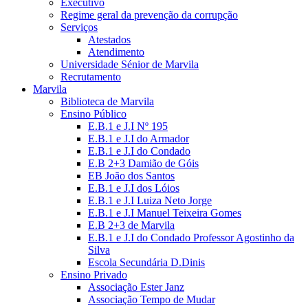
Executivo
Regime geral da prevenção da corrupção
Serviços
Atestados
Atendimento
Universidade Sénior de Marvila
Recrutamento
Marvila
Biblioteca de Marvila
Ensino Público
E.B.1 e J.I Nº 195
E.B.1 e J.I do Armador
E.B.1 e J.I do Condado
E.B 2+3 Damião de Góis
EB João dos Santos
E.B.1 e J.I dos Lóios
E.B.1 e J.I Luiza Neto Jorge
E.B.1 e J.I Manuel Teixeira Gomes
E.B 2+3 de Marvila
E.B.1 e J.I do Condado Professor Agostinho da
Silva
Escola Secundária D.Dinis
Ensino Privado
Associação Ester Janz
Associação Tempo de Mudar