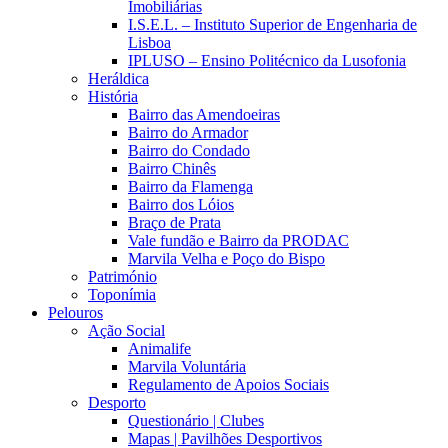
Imobiliárias
I.S.E.L. – Instituto Superior de Engenharia de
Lisboa
IPLUSO – Ensino Politécnico da Lusofonia
Heráldica
História
Bairro das Amendoeiras
Bairro do Armador
Bairro do Condado
Bairro Chinês
Bairro da Flamenga
Bairro dos Lóios
Braço de Prata
Vale fundão e Bairro da PRODAC
Marvila Velha e Poço do Bispo
Património
Toponímia
Pelouros
Ação Social
Animalife
Marvila Voluntária
Regulamento de Apoios Sociais
Desporto
Questionário | Clubes
Mapas | Pavilhões Desportivos