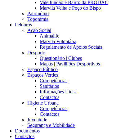
Vale fundão e Bairro da PRODAC
Marvila Velha e Poço do Bispo
Património
Toponímia
Pelouros
Ação Social
Animalife
Marvila Voluntária
Regulamento de Apoios Sociais
Desporto
Questionário | Clubes
Mapas | Pavilhões Desportivos
Espaço Público
Espaços Verdes
Competências
Sanitários
Informações Úteis
Contactos
Higiene Urbana
Competências
Contactos
Juventude
Segurança e Mobilidade
Documentos
Contactos