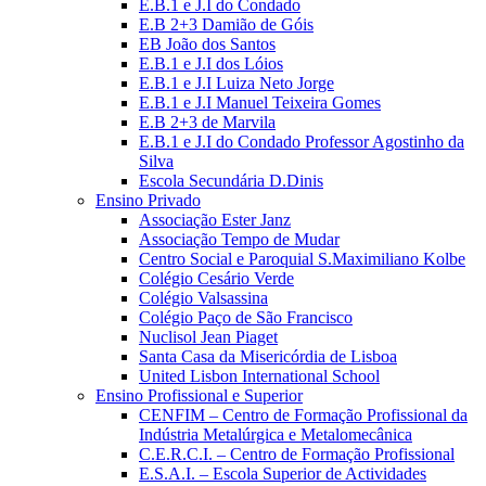
E.B.1 e J.I do Condado
E.B 2+3 Damião de Góis
EB João dos Santos
E.B.1 e J.I dos Lóios
E.B.1 e J.I Luiza Neto Jorge
E.B.1 e J.I Manuel Teixeira Gomes
E.B 2+3 de Marvila
E.B.1 e J.I do Condado Professor Agostinho da
Silva
Escola Secundária D.Dinis
Ensino Privado
Associação Ester Janz
Associação Tempo de Mudar
Centro Social e Paroquial S.Maximiliano Kolbe
Colégio Cesário Verde
Colégio Valsassina
Colégio Paço de São Francisco
Nuclisol Jean Piaget
Santa Casa da Misericórdia de Lisboa
United Lisbon International School
Ensino Profissional e Superior
CENFIM – Centro de Formação Profissional da
Indústria Metalúrgica e Metalomecânica
C.E.R.C.I. – Centro de Formação Profissional
E.S.A.I. – Escola Superior de Actividades