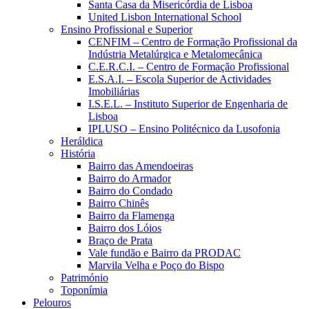
Santa Casa da Misericórdia de Lisboa
United Lisbon International School
Ensino Profissional e Superior
CENFIM – Centro de Formação Profissional da
Indústria Metalúrgica e Metalomecânica
C.E.R.C.I. – Centro de Formação Profissional
E.S.A.I. – Escola Superior de Actividades
Imobiliárias
I.S.E.L. – Instituto Superior de Engenharia de
Lisboa
IPLUSO – Ensino Politécnico da Lusofonia
Heráldica
História
Bairro das Amendoeiras
Bairro do Armador
Bairro do Condado
Bairro Chinês
Bairro da Flamenga
Bairro dos Lóios
Braço de Prata
Vale fundão e Bairro da PRODAC
Marvila Velha e Poço do Bispo
Património
Toponímia
Pelouros