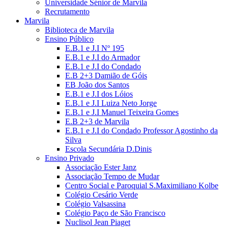
Universidade Sénior de Marvila
Recrutamento
Marvila
Biblioteca de Marvila
Ensino Público
E.B.1 e J.I Nº 195
E.B.1 e J.I do Armador
E.B.1 e J.I do Condado
E.B 2+3 Damião de Góis
EB João dos Santos
E.B.1 e J.I dos Lóios
E.B.1 e J.I Luiza Neto Jorge
E.B.1 e J.I Manuel Teixeira Gomes
E.B 2+3 de Marvila
E.B.1 e J.I do Condado Professor Agostinho da
Silva
Escola Secundária D.Dinis
Ensino Privado
Associação Ester Janz
Associação Tempo de Mudar
Centro Social e Paroquial S.Maximiliano Kolbe
Colégio Cesário Verde
Colégio Valsassina
Colégio Paço de São Francisco
Nuclisol Jean Piaget