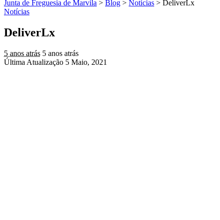
Junta de Freguesia de Marvila
>
Blog
>
Notícias
>
DeliverLx
Notícias
DeliverLx
5 anos atrás
5 anos atrás
Última Atualização 5 Maio, 2021