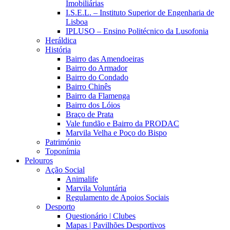
Imobiliárias
I.S.E.L. – Instituto Superior de Engenharia de
Lisboa
IPLUSO – Ensino Politécnico da Lusofonia
Heráldica
História
Bairro das Amendoeiras
Bairro do Armador
Bairro do Condado
Bairro Chinês
Bairro da Flamenga
Bairro dos Lóios
Braço de Prata
Vale fundão e Bairro da PRODAC
Marvila Velha e Poço do Bispo
Património
Toponímia
Pelouros
Ação Social
Animalife
Marvila Voluntária
Regulamento de Apoios Sociais
Desporto
Questionário | Clubes
Mapas | Pavilhões Desportivos