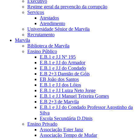
Executivo
Regime geral da prevenção da corrupção
Serviços
Atestados
Atendimento
Universidade Sénior de Marvila
Recrutamento
Marvila
Biblioteca de Marvila
Ensino Público
E.B.1 e J.I Nº 195
E.B.1 e J.I do Armador
E.B.1 e J.I do Condado
E.B 2+3 Damião de Góis
EB João dos Santos
E.B.1 e J.I dos Lóios
E.B.1 e J.I Luiza Neto Jorge
E.B.1 e J.I Manuel Teixeira Gomes
E.B 2+3 de Marvila
E.B.1 e J.I do Condado Professor Agostinho da
Silva
Escola Secundária D.Dinis
Ensino Privado
Associação Ester Janz
Associação Tempo de Mudar