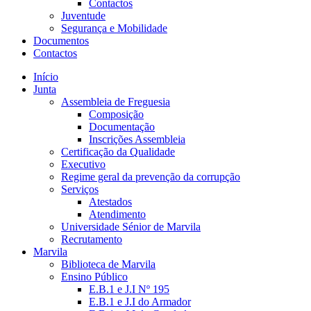
Contactos
Juventude
Segurança e Mobilidade
Documentos
Contactos
Início
Junta
Assembleia de Freguesia
Composição
Documentação
Inscrições Assembleia
Certificação da Qualidade
Executivo
Regime geral da prevenção da corrupção
Serviços
Atestados
Atendimento
Universidade Sénior de Marvila
Recrutamento
Marvila
Biblioteca de Marvila
Ensino Público
E.B.1 e J.I Nº 195
E.B.1 e J.I do Armador