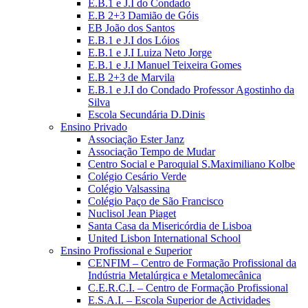
E.B.1 e J.I do Condado
E.B 2+3 Damião de Góis
EB João dos Santos
E.B.1 e J.I dos Lóios
E.B.1 e J.I Luiza Neto Jorge
E.B.1 e J.I Manuel Teixeira Gomes
E.B 2+3 de Marvila
E.B.1 e J.I do Condado Professor Agostinho da
Silva
Escola Secundária D.Dinis
Ensino Privado
Associação Ester Janz
Associação Tempo de Mudar
Centro Social e Paroquial S.Maximiliano Kolbe
Colégio Cesário Verde
Colégio Valsassina
Colégio Paço de São Francisco
Nuclisol Jean Piaget
Santa Casa da Misericórdia de Lisboa
United Lisbon International School
Ensino Profissional e Superior
CENFIM – Centro de Formação Profissional da
Indústria Metalúrgica e Metalomecânica
C.E.R.C.I. – Centro de Formação Profissional
E.S.A.I. – Escola Superior de Actividades