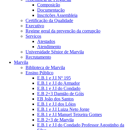
Composição
Documentação
Inscrições Assembleia
Certificação da Qualidade
Executivo
Regime geral da prevenção da corrupção
Serviços
Atestados
Atendimento
Universidade Sénior de Marvila
Recrutamento
Marvila
Biblioteca de Marvila
Ensino Público
E.B.1 e J.I Nº 195
E.B.1 e J.I do Armador
E.B.1 e J.I do Condado
E.B 2+3 Damião de Góis
EB João dos Santos
E.B.1 e J.I dos Lóios
E.B.1 e J.I Luiza Neto Jorge
E.B.1 e J.I Manuel Teixeira Gomes
E.B 2+3 de Marvila
E.B.1 e J.I do Condado Professor Agostinho da