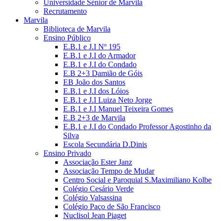
Universidade Sénior de Marvila
Recrutamento
Marvila
Biblioteca de Marvila
Ensino Público
E.B.1 e J.I Nº 195
E.B.1 e J.I do Armador
E.B.1 e J.I do Condado
E.B 2+3 Damião de Góis
EB João dos Santos
E.B.1 e J.I dos Lóios
E.B.1 e J.I Luiza Neto Jorge
E.B.1 e J.I Manuel Teixeira Gomes
E.B 2+3 de Marvila
E.B.1 e J.I do Condado Professor Agostinho da
Silva
Escola Secundária D.Dinis
Ensino Privado
Associação Ester Janz
Associação Tempo de Mudar
Centro Social e Paroquial S.Maximiliano Kolbe
Colégio Cesário Verde
Colégio Valsassina
Colégio Paço de São Francisco
Nuclisol Jean Piaget