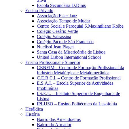
Silva
Escola Secundária D.Dinis
Ensino Privado
Associação Ester Janz
Associação Tempo de Mudar
Centro Social e Paroquial S.Maximiliano Kolbe
Colégio Cesário Verde
Colégio Valsassina
Colégio Paço de São Francisco
Nuclisol Jean Piaget
Santa Casa da Misericórdia de Lisboa
United Lisbon International School
Ensino Profissional e Superior
CENFIM – Centro de Formação Profissional da
Indústria Metalúrgica e Metalomecânica
C.E.R.C.I. – Centro de Formação Profissional
E.S.A.I. – Escola Superior de Actividades
Imobiliárias
I.S.E.L. – Instituto Superior de Engenharia de
Lisboa
IPLUSO – Ensino Politécnico da Lusofonia
Heráldica
História
Bairro das Amendoeiras
Bairro do Armador