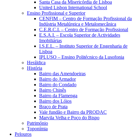
Santa Casa da Misericórdia de Lisboa
United Lisbon International School
Ensino Profissional e Superior
CENFIM – Centro de Formação Profissional da
Indústria Metalúrgica e Metalomecânica
C.E.R.C.I. – Centro de Formação Profissional
E.S.A.I. – Escola Superior de Actividades
Imobiliárias
I.S.E.L. – Instituto Superior de Engenharia de
Lisboa
IPLUSO – Ensino Politécnico da Lusofonia
Heráldica
História
Bairro das Amendoeiras
Bairro do Armador
Bairro do Condado
Bairro Chinês
Bairro da Flamenga
Bairro dos Lóios
Braço de Prata
Vale fundão e Bairro da PRODAC
Marvila Velha e Poço do Bispo
Património
Toponímia
Pelouros