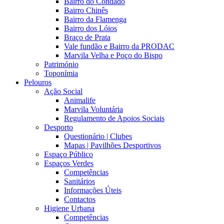
Bairro do Condado
Bairro Chinês
Bairro da Flamenga
Bairro dos Lóios
Braço de Prata
Vale fundão e Bairro da PRODAC
Marvila Velha e Poço do Bispo
Património
Toponímia
Pelouros
Ação Social
Animalife
Marvila Voluntária
Regulamento de Apoios Sociais
Desporto
Questionário | Clubes
Mapas | Pavilhões Desportivos
Espaço Público
Espaços Verdes
Competências
Sanitários
Informações Úteis
Contactos
Higiene Urbana
Competências