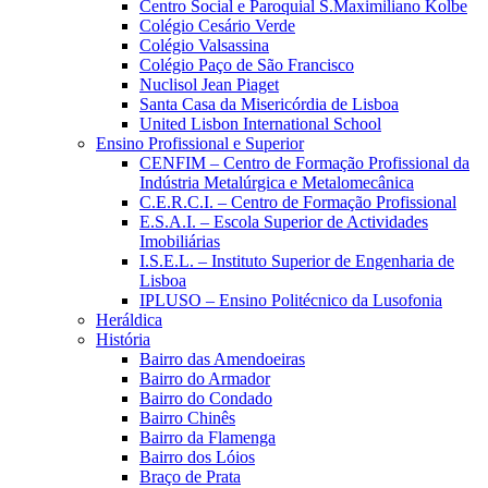
Centro Social e Paroquial S.Maximiliano Kolbe
Colégio Cesário Verde
Colégio Valsassina
Colégio Paço de São Francisco
Nuclisol Jean Piaget
Santa Casa da Misericórdia de Lisboa
United Lisbon International School
Ensino Profissional e Superior
CENFIM – Centro de Formação Profissional da
Indústria Metalúrgica e Metalomecânica
C.E.R.C.I. – Centro de Formação Profissional
E.S.A.I. – Escola Superior de Actividades
Imobiliárias
I.S.E.L. – Instituto Superior de Engenharia de
Lisboa
IPLUSO – Ensino Politécnico da Lusofonia
Heráldica
História
Bairro das Amendoeiras
Bairro do Armador
Bairro do Condado
Bairro Chinês
Bairro da Flamenga
Bairro dos Lóios
Braço de Prata