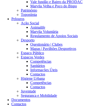
Vale fundão e Bairro da PRODAC
Marvila Velha e Poço do Bispo
Património
Toponímia
Pelouros
Ação Social
Animalife
Marvila Voluntária
Regulamento de Apoios Sociais
Desporto
Questionário | Clubes
Mapas | Pavilhões Desportivos
Espaço Público
Espaços Verdes
Competências
Sanitários
Informações Úteis
Contactos
Higiene Urbana
Competências
Contactos
Juventude
Segurança e Mobilidade
Documentos
Contactos