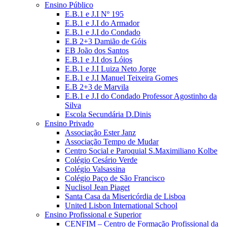
Ensino Público
E.B.1 e J.I Nº 195
E.B.1 e J.I do Armador
E.B.1 e J.I do Condado
E.B 2+3 Damião de Góis
EB João dos Santos
E.B.1 e J.I dos Lóios
E.B.1 e J.I Luiza Neto Jorge
E.B.1 e J.I Manuel Teixeira Gomes
E.B 2+3 de Marvila
E.B.1 e J.I do Condado Professor Agostinho da
Silva
Escola Secundária D.Dinis
Ensino Privado
Associação Ester Janz
Associação Tempo de Mudar
Centro Social e Paroquial S.Maximiliano Kolbe
Colégio Cesário Verde
Colégio Valsassina
Colégio Paço de São Francisco
Nuclisol Jean Piaget
Santa Casa da Misericórdia de Lisboa
United Lisbon International School
Ensino Profissional e Superior
CENFIM – Centro de Formação Profissional da