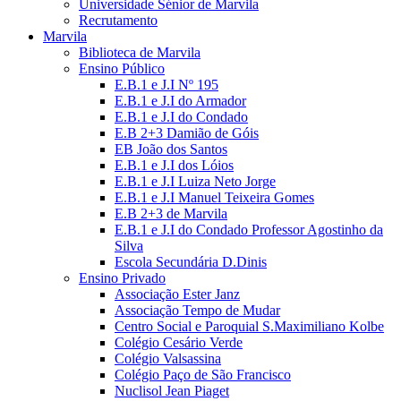
Universidade Sénior de Marvila
Recrutamento
Marvila
Biblioteca de Marvila
Ensino Público
E.B.1 e J.I Nº 195
E.B.1 e J.I do Armador
E.B.1 e J.I do Condado
E.B 2+3 Damião de Góis
EB João dos Santos
E.B.1 e J.I dos Lóios
E.B.1 e J.I Luiza Neto Jorge
E.B.1 e J.I Manuel Teixeira Gomes
E.B 2+3 de Marvila
E.B.1 e J.I do Condado Professor Agostinho da
Silva
Escola Secundária D.Dinis
Ensino Privado
Associação Ester Janz
Associação Tempo de Mudar
Centro Social e Paroquial S.Maximiliano Kolbe
Colégio Cesário Verde
Colégio Valsassina
Colégio Paço de São Francisco
Nuclisol Jean Piaget