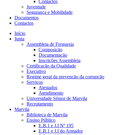
Contactos
Juventude
Segurança e Mobilidade
Documentos
Contactos
Início
Junta
Assembleia de Freguesia
Composição
Documentação
Inscrições Assembleia
Certificação da Qualidade
Executivo
Regime geral da prevenção da corrupção
Serviços
Atestados
Atendimento
Universidade Sénior de Marvila
Recrutamento
Marvila
Biblioteca de Marvila
Ensino Público
E.B.1 e J.I Nº 195
E.B.1 e J.I do Armador