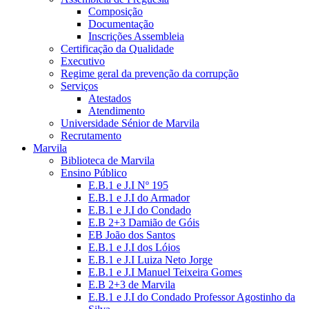
Composição
Documentação
Inscrições Assembleia
Certificação da Qualidade
Executivo
Regime geral da prevenção da corrupção
Serviços
Atestados
Atendimento
Universidade Sénior de Marvila
Recrutamento
Marvila
Biblioteca de Marvila
Ensino Público
E.B.1 e J.I Nº 195
E.B.1 e J.I do Armador
E.B.1 e J.I do Condado
E.B 2+3 Damião de Góis
EB João dos Santos
E.B.1 e J.I dos Lóios
E.B.1 e J.I Luiza Neto Jorge
E.B.1 e J.I Manuel Teixeira Gomes
E.B 2+3 de Marvila
E.B.1 e J.I do Condado Professor Agostinho da