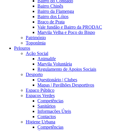
Bairro do Condado
Bairro Chinês
Bairro da Flamenga
Bairro dos Lóios
Braço de Prata
Vale fundão e Bairro da PRODAC
Marvila Velha e Poço do Bispo
Património
Toponímia
Pelouros
Ação Social
Animalife
Marvila Voluntária
Regulamento de Apoios Sociais
Desporto
Questionário | Clubes
Mapas | Pavilhões Desportivos
Espaço Público
Espaços Verdes
Competências
Sanitários
Informações Úteis
Contactos
Higiene Urbana
Competências