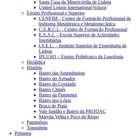
Santa Casa da Misericórdia de Lisboa
United Lisbon International School
Ensino Profissional e Superior
CENFIM – Centro de Formação Profissional da
Indústria Metalúrgica e Metalomecânica
C.E.R.C.I. – Centro de Formação Profissional
E.S.A.I. – Escola Superior de Actividades
Imobiliárias
I.S.E.L. – Instituto Superior de Engenharia de
Lisboa
IPLUSO – Ensino Politécnico da Lusofonia
Heráldica
História
Bairro das Amendoeiras
Bairro do Armador
Bairro do Condado
Bairro Chinês
Bairro da Flamenga
Bairro dos Lóios
Braço de Prata
Vale fundão e Bairro da PRODAC
Marvila Velha e Poço do Bispo
Património
Toponímia
Pelouros