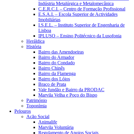
Indústria Metalúrgica e Metalomecânica
C.E.R.C.I. – Centro de Formação Profissional
E.S.A.I. – Escola Superior de Actividades
Imobiliárias
I.S.E.L. – Instituto Superior de Engenharia de
Lisboa
IPLUSO – Ensino Politécnico da Lusofonia
Heráldica
História
Bairro das Amendoeiras
Bairro do Armador
Bairro do Condado
Bairro Chinês
Bairro da Flamenga
Bairro dos Lóios
Braço de Prata
Vale fundão e Bairro da PRODAC
Marvila Velha e Poço do Bispo
Património
Toponímia
Pelouros
Ação Social
Animalife
Marvila Voluntária
Regulamento de Apoios Sociais