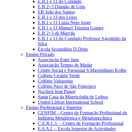
E.B.1 e J.I do Condado
E.B 2+3 Damião de Góis
EB João dos Santos
E.B.1 e J.I dos Lóios
E.B.1 e J.I Luiza Neto Jorge
E.B.1 e J.I Manuel Teixeira Gomes
E.B 2+3 de Marvila
E.B.1 e J.I do Condado Professor Agostinho da
Silva
Escola Secundária D.Dinis
Ensino Privado
Associação Ester Janz
Associação Tempo de Mudar
Centro Social e Paroquial S.Maximiliano Kolbe
Colégio Cesário Verde
Colégio Valsassina
Colégio Paço de São Francisco
Nuclisol Jean Piaget
Santa Casa da Misericórdia de Lisboa
United Lisbon International School
Ensino Profissional e Superior
CENFIM – Centro de Formação Profissional da
Indústria Metalúrgica e Metalomecânica
C.E.R.C.I. – Centro de Formação Profissional
E.S.A.I. – Escola Superior de Actividades