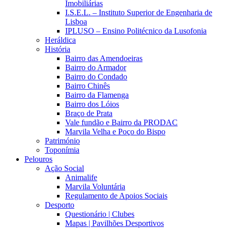
Imobiliárias
I.S.E.L. – Instituto Superior de Engenharia de
Lisboa
IPLUSO – Ensino Politécnico da Lusofonia
Heráldica
História
Bairro das Amendoeiras
Bairro do Armador
Bairro do Condado
Bairro Chinês
Bairro da Flamenga
Bairro dos Lóios
Braço de Prata
Vale fundão e Bairro da PRODAC
Marvila Velha e Poço do Bispo
Património
Toponímia
Pelouros
Ação Social
Animalife
Marvila Voluntária
Regulamento de Apoios Sociais
Desporto
Questionário | Clubes
Mapas | Pavilhões Desportivos