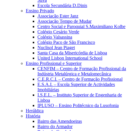
Silva
Escola Secundária D.Dinis
Ensino Privado
Associação Ester Janz
Associação Tempo de Mudar
Centro Social e Paroquial S.Maximiliano Kolbe
Colégio Cesário Verde
Colégio Valsassina
Colégio Paço de São Francisco
Nuclisol Jean Piaget
Santa Casa da Misericórdia de Lisboa
United Lisbon International School
Ensino Profissional e Superior
CENFIM – Centro de Formação Profissional da
Indústria Metalúrgica e Metalomecânica
C.E.R.C.I. – Centro de Formação Profissional
E.S.A.I. – Escola Superior de Actividades
Imobiliárias
I.S.E.L. – Instituto Superior de Engenharia de
Lisboa
IPLUSO – Ensino Politécnico da Lusofonia
Heráldica
História
Bairro das Amendoeiras
Bairro do Armador