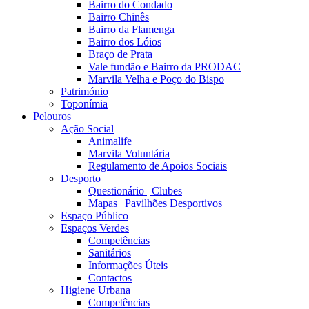
Bairro do Condado
Bairro Chinês
Bairro da Flamenga
Bairro dos Lóios
Braço de Prata
Vale fundão e Bairro da PRODAC
Marvila Velha e Poço do Bispo
Património
Toponímia
Pelouros
Ação Social
Animalife
Marvila Voluntária
Regulamento de Apoios Sociais
Desporto
Questionário | Clubes
Mapas | Pavilhões Desportivos
Espaço Público
Espaços Verdes
Competências
Sanitários
Informações Úteis
Contactos
Higiene Urbana
Competências