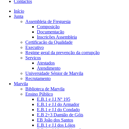
Contactos
Início
Junta
Assembleia de Freguesia
Composição
Documentação
Inscrições Assembleia
Certificação da Qualidade
Executivo
Regime geral da prevenção da corrupção
Serviços
Atestados
Atendimento
Universidade Sénior de Marvila
Recrutamento
Marvila
Biblioteca de Marvila
Ensino Público
E.B.1 e J.I Nº 195
E.B.1 e J.I do Armador
E.B.1 e J.I do Condado
E.B 2+3 Damião de Góis
EB João dos Santos
E.B.1 e J.I dos Lóios