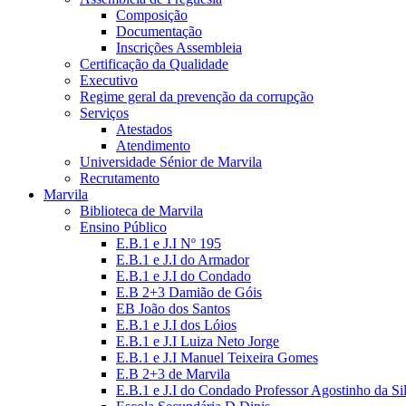
Composição
Documentação
Inscrições Assembleia
Certificação da Qualidade
Executivo
Regime geral da prevenção da corrupção
Serviços
Atestados
Atendimento
Universidade Sénior de Marvila
Recrutamento
Marvila
Biblioteca de Marvila
Ensino Público
E.B.1 e J.I Nº 195
E.B.1 e J.I do Armador
E.B.1 e J.I do Condado
E.B 2+3 Damião de Góis
EB João dos Santos
E.B.1 e J.I dos Lóios
E.B.1 e J.I Luiza Neto Jorge
E.B.1 e J.I Manuel Teixeira Gomes
E.B 2+3 de Marvila
E.B.1 e J.I do Condado Professor Agostinho da Si