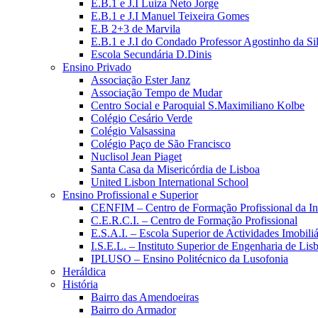
E.B.1 e J.I Luiza Neto Jorge
E.B.1 e J.I Manuel Teixeira Gomes
E.B 2+3 de Marvila
E.B.1 e J.I do Condado Professor Agostinho da Si
Escola Secundária D.Dinis
Ensino Privado
Associação Ester Janz
Associação Tempo de Mudar
Centro Social e Paroquial S.Maximiliano Kolbe
Colégio Cesário Verde
Colégio Valsassina
Colégio Paço de São Francisco
Nuclisol Jean Piaget
Santa Casa da Misericórdia de Lisboa
United Lisbon International School
Ensino Profissional e Superior
CENFIM – Centro de Formação Profissional da In
C.E.R.C.I. – Centro de Formação Profissional
E.S.A.I. – Escola Superior de Actividades Imobiliá
I.S.E.L. – Instituto Superior de Engenharia de Lis
IPLUSO – Ensino Politécnico da Lusofonia
Heráldica
História
Bairro das Amendoeiras
Bairro do Armador