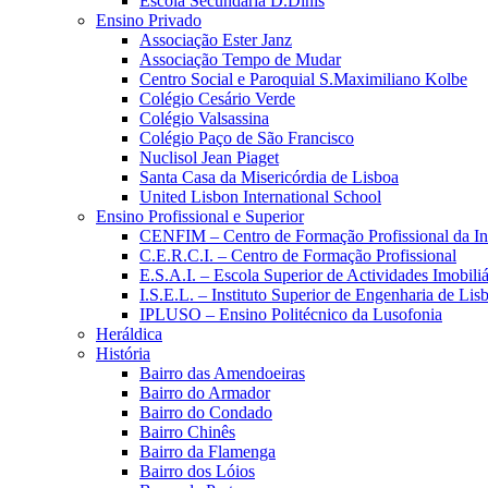
Escola Secundária D.Dinis
Ensino Privado
Associação Ester Janz
Associação Tempo de Mudar
Centro Social e Paroquial S.Maximiliano Kolbe
Colégio Cesário Verde
Colégio Valsassina
Colégio Paço de São Francisco
Nuclisol Jean Piaget
Santa Casa da Misericórdia de Lisboa
United Lisbon International School
Ensino Profissional e Superior
CENFIM – Centro de Formação Profissional da In
C.E.R.C.I. – Centro de Formação Profissional
E.S.A.I. – Escola Superior de Actividades Imobiliá
I.S.E.L. – Instituto Superior de Engenharia de Lis
IPLUSO – Ensino Politécnico da Lusofonia
Heráldica
História
Bairro das Amendoeiras
Bairro do Armador
Bairro do Condado
Bairro Chinês
Bairro da Flamenga
Bairro dos Lóios