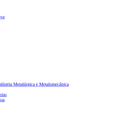
lva
dústria Metalúrgica e Metalomecânica
rias
boa