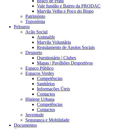
Braço de Prata
Vale fundão e Bairro da PRODAC
Marvila Velha e Poço do Bispo
Património
Toponímia
Pelouros
Ação Social
Animalife
Marvila Voluntária
Regulamento de Apoios Sociais
Desporto
Questionário | Clubes
Mapas | Pavilhões Desportivos
Espaço Público
Espaços Verdes
Competências
Sanitários
Informações Úteis
Contactos
Higiene Urbana
Competências
Contactos
Juventude
Segurança e Mobilidade
Documentos