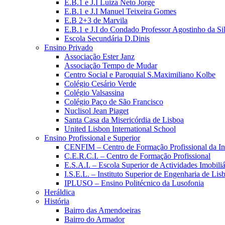
E.B.1 e J.I Luiza Neto Jorge
E.B.1 e J.I Manuel Teixeira Gomes
E.B 2+3 de Marvila
E.B.1 e J.I do Condado Professor Agostinho da Si
Escola Secundária D.Dinis
Ensino Privado
Associação Ester Janz
Associação Tempo de Mudar
Centro Social e Paroquial S.Maximiliano Kolbe
Colégio Cesário Verde
Colégio Valsassina
Colégio Paço de São Francisco
Nuclisol Jean Piaget
Santa Casa da Misericórdia de Lisboa
United Lisbon International School
Ensino Profissional e Superior
CENFIM – Centro de Formação Profissional da In
C.E.R.C.I. – Centro de Formação Profissional
E.S.A.I. – Escola Superior de Actividades Imobiliá
I.S.E.L. – Instituto Superior de Engenharia de Lis
IPLUSO – Ensino Politécnico da Lusofonia
Heráldica
História
Bairro das Amendoeiras
Bairro do Armador