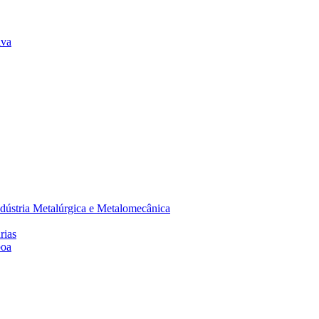
lva
dústria Metalúrgica e Metalomecânica
rias
boa