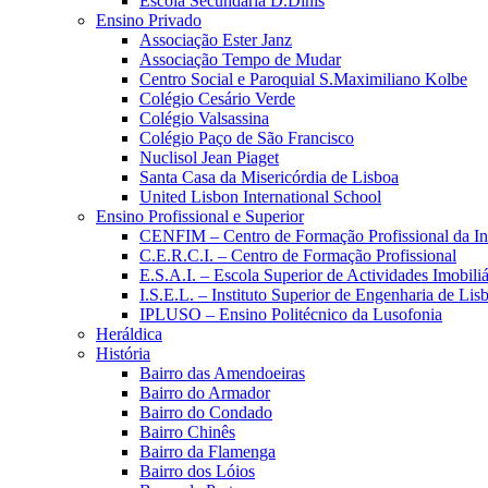
Escola Secundária D.Dinis
Ensino Privado
Associação Ester Janz
Associação Tempo de Mudar
Centro Social e Paroquial S.Maximiliano Kolbe
Colégio Cesário Verde
Colégio Valsassina
Colégio Paço de São Francisco
Nuclisol Jean Piaget
Santa Casa da Misericórdia de Lisboa
United Lisbon International School
Ensino Profissional e Superior
CENFIM – Centro de Formação Profissional da In
C.E.R.C.I. – Centro de Formação Profissional
E.S.A.I. – Escola Superior de Actividades Imobiliá
I.S.E.L. – Instituto Superior de Engenharia de Lis
IPLUSO – Ensino Politécnico da Lusofonia
Heráldica
História
Bairro das Amendoeiras
Bairro do Armador
Bairro do Condado
Bairro Chinês
Bairro da Flamenga
Bairro dos Lóios