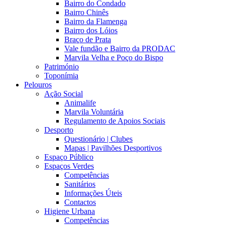
Bairro do Condado
Bairro Chinês
Bairro da Flamenga
Bairro dos Lóios
Braço de Prata
Vale fundão e Bairro da PRODAC
Marvila Velha e Poço do Bispo
Património
Toponímia
Pelouros
Ação Social
Animalife
Marvila Voluntária
Regulamento de Apoios Sociais
Desporto
Questionário | Clubes
Mapas | Pavilhões Desportivos
Espaço Público
Espaços Verdes
Competências
Sanitários
Informações Úteis
Contactos
Higiene Urbana
Competências