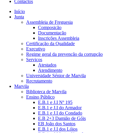
Contactos
Início
Junta
Assembleia de Freguesia
Composição
Documentação
Inscrições Assembleia
Certificação da Qualidade
Executivo
Regime geral da prevenção da corrupção
Serviços
Atestados
Atendimento
Universidade Sénior de Marvila
Recrutamento
Marvila
Biblioteca de Marvila
Ensino Público
E.B.1 e J.I Nº 195
E.B.1 e J.I do Armador
E.B.1 e J.I do Condado
E.B 2+3 Damião de Góis
EB João dos Santos
E.B.1 e J.I dos Lóios