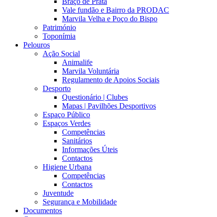
Braço de Prata
Vale fundão e Bairro da PRODAC
Marvila Velha e Poço do Bispo
Património
Toponímia
Pelouros
Ação Social
Animalife
Marvila Voluntária
Regulamento de Apoios Sociais
Desporto
Questionário | Clubes
Mapas | Pavilhões Desportivos
Espaço Público
Espaços Verdes
Competências
Sanitários
Informações Úteis
Contactos
Higiene Urbana
Competências
Contactos
Juventude
Segurança e Mobilidade
Documentos