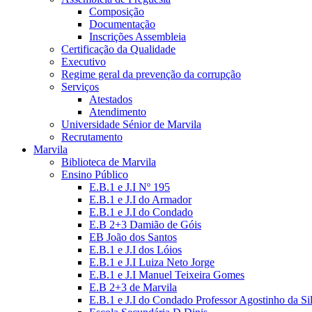
Composição
Documentação
Inscrições Assembleia
Certificação da Qualidade
Executivo
Regime geral da prevenção da corrupção
Serviços
Atestados
Atendimento
Universidade Sénior de Marvila
Recrutamento
Marvila
Biblioteca de Marvila
Ensino Público
E.B.1 e J.I Nº 195
E.B.1 e J.I do Armador
E.B.1 e J.I do Condado
E.B 2+3 Damião de Góis
EB João dos Santos
E.B.1 e J.I dos Lóios
E.B.1 e J.I Luiza Neto Jorge
E.B.1 e J.I Manuel Teixeira Gomes
E.B 2+3 de Marvila
E.B.1 e J.I do Condado Professor Agostinho da Si