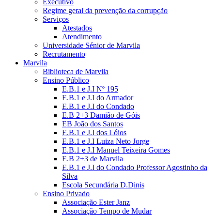
Executivo
Regime geral da prevenção da corrupção
Serviços
Atestados
Atendimento
Universidade Sénior de Marvila
Recrutamento
Marvila
Biblioteca de Marvila
Ensino Público
E.B.1 e J.I Nº 195
E.B.1 e J.I do Armador
E.B.1 e J.I do Condado
E.B 2+3 Damião de Góis
EB João dos Santos
E.B.1 e J.I dos Lóios
E.B.1 e J.I Luiza Neto Jorge
E.B.1 e J.I Manuel Teixeira Gomes
E.B 2+3 de Marvila
E.B.1 e J.I do Condado Professor Agostinho da
Silva
Escola Secundária D.Dinis
Ensino Privado
Associação Ester Janz
Associação Tempo de Mudar