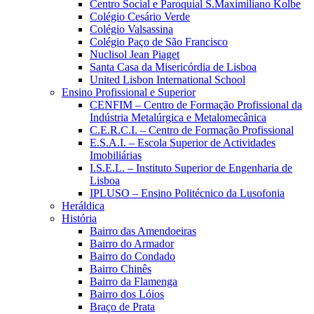
Centro Social e Paroquial S.Maximiliano Kolbe
Colégio Cesário Verde
Colégio Valsassina
Colégio Paço de São Francisco
Nuclisol Jean Piaget
Santa Casa da Misericórdia de Lisboa
United Lisbon International School
Ensino Profissional e Superior
CENFIM – Centro de Formação Profissional da
Indústria Metalúrgica e Metalomecânica
C.E.R.C.I. – Centro de Formação Profissional
E.S.A.I. – Escola Superior de Actividades
Imobiliárias
I.S.E.L. – Instituto Superior de Engenharia de
Lisboa
IPLUSO – Ensino Politécnico da Lusofonia
Heráldica
História
Bairro das Amendoeiras
Bairro do Armador
Bairro do Condado
Bairro Chinês
Bairro da Flamenga
Bairro dos Lóios
Braço de Prata