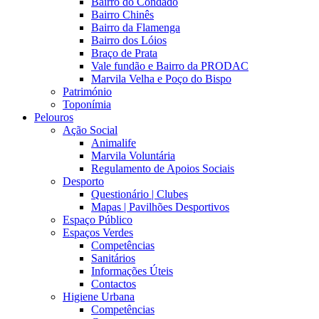
Bairro do Condado
Bairro Chinês
Bairro da Flamenga
Bairro dos Lóios
Braço de Prata
Vale fundão e Bairro da PRODAC
Marvila Velha e Poço do Bispo
Património
Toponímia
Pelouros
Ação Social
Animalife
Marvila Voluntária
Regulamento de Apoios Sociais
Desporto
Questionário | Clubes
Mapas | Pavilhões Desportivos
Espaço Público
Espaços Verdes
Competências
Sanitários
Informações Úteis
Contactos
Higiene Urbana
Competências