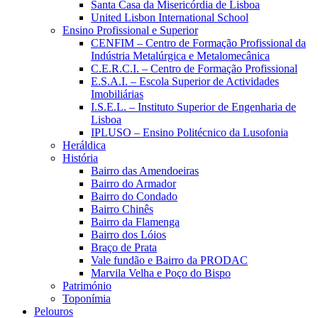
Santa Casa da Misericórdia de Lisboa
United Lisbon International School
Ensino Profissional e Superior
CENFIM – Centro de Formação Profissional da
Indústria Metalúrgica e Metalomecânica
C.E.R.C.I. – Centro de Formação Profissional
E.S.A.I. – Escola Superior de Actividades
Imobiliárias
I.S.E.L. – Instituto Superior de Engenharia de
Lisboa
IPLUSO – Ensino Politécnico da Lusofonia
Heráldica
História
Bairro das Amendoeiras
Bairro do Armador
Bairro do Condado
Bairro Chinês
Bairro da Flamenga
Bairro dos Lóios
Braço de Prata
Vale fundão e Bairro da PRODAC
Marvila Velha e Poço do Bispo
Património
Toponímia
Pelouros