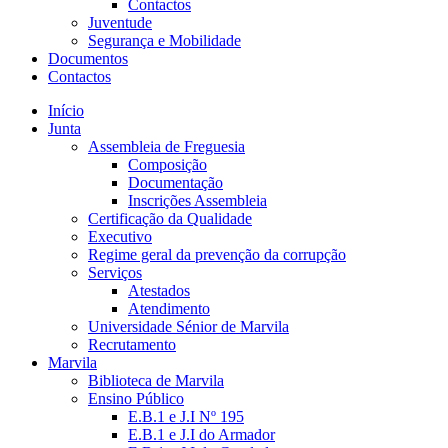
Contactos
Juventude
Segurança e Mobilidade
Documentos
Contactos
Início
Junta
Assembleia de Freguesia
Composição
Documentação
Inscrições Assembleia
Certificação da Qualidade
Executivo
Regime geral da prevenção da corrupção
Serviços
Atestados
Atendimento
Universidade Sénior de Marvila
Recrutamento
Marvila
Biblioteca de Marvila
Ensino Público
E.B.1 e J.I Nº 195
E.B.1 e J.I do Armador