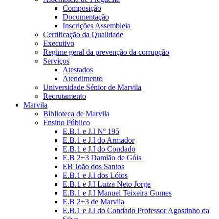
Composição
Documentação
Inscrições Assembleia
Certificação da Qualidade
Executivo
Regime geral da prevenção da corrupção
Serviços
Atestados
Atendimento
Universidade Sénior de Marvila
Recrutamento
Marvila
Biblioteca de Marvila
Ensino Público
E.B.1 e J.I Nº 195
E.B.1 e J.I do Armador
E.B.1 e J.I do Condado
E.B 2+3 Damião de Góis
EB João dos Santos
E.B.1 e J.I dos Lóios
E.B.1 e J.I Luiza Neto Jorge
E.B.1 e J.I Manuel Teixeira Gomes
E.B 2+3 de Marvila
E.B.1 e J.I do Condado Professor Agostinho da