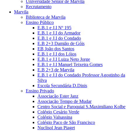
Universidade Sénior de Marvila
Recrutamento
Marvila
Biblioteca de Marvila
Ensino Público
E.B.1 e J.I Nº 195
E.B.1 e J.I do Armador
E.B.1 e J.I do Condado
E.B 2+3 Damião de Góis
EB João dos Santos
E.B.1 e J.I dos Lóios
E.B.1 e J.I Luiza Neto Jorge
E.B.1 e J.I Manuel Teixeira Gomes
E.B 2+3 de Marvila
E.B.1 e J.I do Condado Professor Agostinho da
Silva
Escola Secundária D.Dinis
Ensino Privado
Associação Ester Janz
Associação Tempo de Mudar
Centro Social e Paroquial S.Maximiliano Kolbe
Colégio Cesário Verde
Colégio Valsassina
Colégio Paço de São Francisco
Nuclisol Jean Piaget