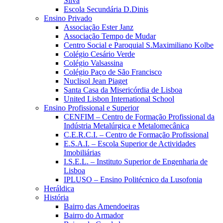
Silva
Escola Secundária D.Dinis
Ensino Privado
Associação Ester Janz
Associação Tempo de Mudar
Centro Social e Paroquial S.Maximiliano Kolbe
Colégio Cesário Verde
Colégio Valsassina
Colégio Paço de São Francisco
Nuclisol Jean Piaget
Santa Casa da Misericórdia de Lisboa
United Lisbon International School
Ensino Profissional e Superior
CENFIM – Centro de Formação Profissional da
Indústria Metalúrgica e Metalomecânica
C.E.R.C.I. – Centro de Formação Profissional
E.S.A.I. – Escola Superior de Actividades
Imobiliárias
I.S.E.L. – Instituto Superior de Engenharia de
Lisboa
IPLUSO – Ensino Politécnico da Lusofonia
Heráldica
História
Bairro das Amendoeiras
Bairro do Armador