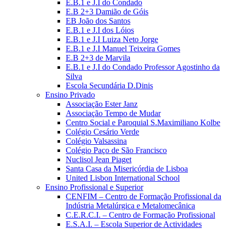
E.B.1 e J.I do Condado
E.B 2+3 Damião de Góis
EB João dos Santos
E.B.1 e J.I dos Lóios
E.B.1 e J.I Luiza Neto Jorge
E.B.1 e J.I Manuel Teixeira Gomes
E.B 2+3 de Marvila
E.B.1 e J.I do Condado Professor Agostinho da
Silva
Escola Secundária D.Dinis
Ensino Privado
Associação Ester Janz
Associação Tempo de Mudar
Centro Social e Paroquial S.Maximiliano Kolbe
Colégio Cesário Verde
Colégio Valsassina
Colégio Paço de São Francisco
Nuclisol Jean Piaget
Santa Casa da Misericórdia de Lisboa
United Lisbon International School
Ensino Profissional e Superior
CENFIM – Centro de Formação Profissional da
Indústria Metalúrgica e Metalomecânica
C.E.R.C.I. – Centro de Formação Profissional
E.S.A.I. – Escola Superior de Actividades