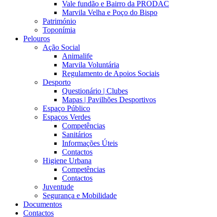
Vale fundão e Bairro da PRODAC
Marvila Velha e Poço do Bispo
Património
Toponímia
Pelouros
Ação Social
Animalife
Marvila Voluntária
Regulamento de Apoios Sociais
Desporto
Questionário | Clubes
Mapas | Pavilhões Desportivos
Espaço Público
Espaços Verdes
Competências
Sanitários
Informações Úteis
Contactos
Higiene Urbana
Competências
Contactos
Juventude
Segurança e Mobilidade
Documentos
Contactos