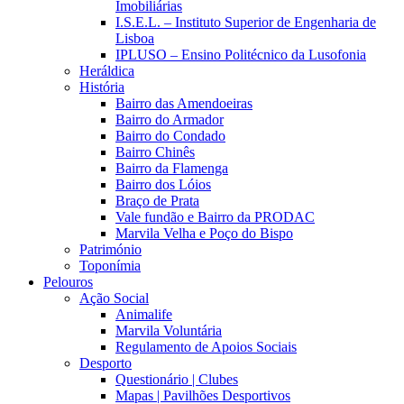
Imobiliárias
I.S.E.L. – Instituto Superior de Engenharia de
Lisboa
IPLUSO – Ensino Politécnico da Lusofonia
Heráldica
História
Bairro das Amendoeiras
Bairro do Armador
Bairro do Condado
Bairro Chinês
Bairro da Flamenga
Bairro dos Lóios
Braço de Prata
Vale fundão e Bairro da PRODAC
Marvila Velha e Poço do Bispo
Património
Toponímia
Pelouros
Ação Social
Animalife
Marvila Voluntária
Regulamento de Apoios Sociais
Desporto
Questionário | Clubes
Mapas | Pavilhões Desportivos