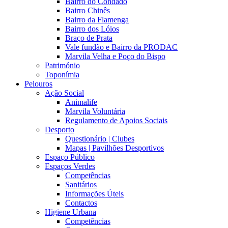
Bairro do Condado
Bairro Chinês
Bairro da Flamenga
Bairro dos Lóios
Braço de Prata
Vale fundão e Bairro da PRODAC
Marvila Velha e Poço do Bispo
Património
Toponímia
Pelouros
Ação Social
Animalife
Marvila Voluntária
Regulamento de Apoios Sociais
Desporto
Questionário | Clubes
Mapas | Pavilhões Desportivos
Espaço Público
Espaços Verdes
Competências
Sanitários
Informações Úteis
Contactos
Higiene Urbana
Competências