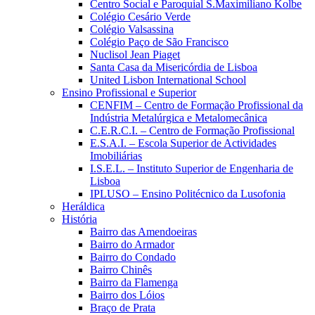
Centro Social e Paroquial S.Maximiliano Kolbe
Colégio Cesário Verde
Colégio Valsassina
Colégio Paço de São Francisco
Nuclisol Jean Piaget
Santa Casa da Misericórdia de Lisboa
United Lisbon International School
Ensino Profissional e Superior
CENFIM – Centro de Formação Profissional da
Indústria Metalúrgica e Metalomecânica
C.E.R.C.I. – Centro de Formação Profissional
E.S.A.I. – Escola Superior de Actividades
Imobiliárias
I.S.E.L. – Instituto Superior de Engenharia de
Lisboa
IPLUSO – Ensino Politécnico da Lusofonia
Heráldica
História
Bairro das Amendoeiras
Bairro do Armador
Bairro do Condado
Bairro Chinês
Bairro da Flamenga
Bairro dos Lóios
Braço de Prata