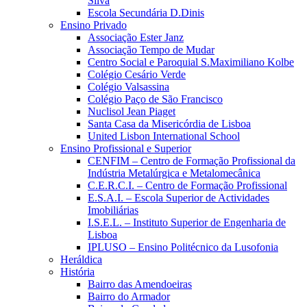
Silva
Escola Secundária D.Dinis
Ensino Privado
Associação Ester Janz
Associação Tempo de Mudar
Centro Social e Paroquial S.Maximiliano Kolbe
Colégio Cesário Verde
Colégio Valsassina
Colégio Paço de São Francisco
Nuclisol Jean Piaget
Santa Casa da Misericórdia de Lisboa
United Lisbon International School
Ensino Profissional e Superior
CENFIM – Centro de Formação Profissional da
Indústria Metalúrgica e Metalomecânica
C.E.R.C.I. – Centro de Formação Profissional
E.S.A.I. – Escola Superior de Actividades
Imobiliárias
I.S.E.L. – Instituto Superior de Engenharia de
Lisboa
IPLUSO – Ensino Politécnico da Lusofonia
Heráldica
História
Bairro das Amendoeiras
Bairro do Armador