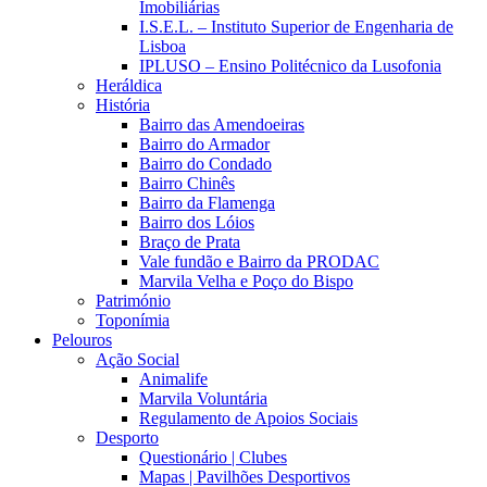
Imobiliárias
I.S.E.L. – Instituto Superior de Engenharia de
Lisboa
IPLUSO – Ensino Politécnico da Lusofonia
Heráldica
História
Bairro das Amendoeiras
Bairro do Armador
Bairro do Condado
Bairro Chinês
Bairro da Flamenga
Bairro dos Lóios
Braço de Prata
Vale fundão e Bairro da PRODAC
Marvila Velha e Poço do Bispo
Património
Toponímia
Pelouros
Ação Social
Animalife
Marvila Voluntária
Regulamento de Apoios Sociais
Desporto
Questionário | Clubes
Mapas | Pavilhões Desportivos