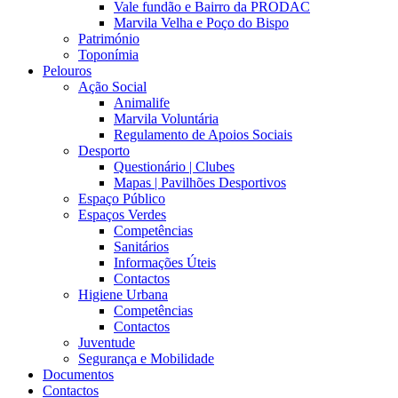
Vale fundão e Bairro da PRODAC
Marvila Velha e Poço do Bispo
Património
Toponímia
Pelouros
Ação Social
Animalife
Marvila Voluntária
Regulamento de Apoios Sociais
Desporto
Questionário | Clubes
Mapas | Pavilhões Desportivos
Espaço Público
Espaços Verdes
Competências
Sanitários
Informações Úteis
Contactos
Higiene Urbana
Competências
Contactos
Juventude
Segurança e Mobilidade
Documentos
Contactos