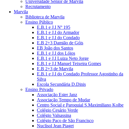
Universidade Sénior de Marvila
Recrutamento
Marvila
Biblioteca de Marvila
Ensino Público
E.B.1 e J.I Nº 195
E.B.1 e J.I do Armador
E.B.1 e J.I do Condado
E.B 2+3 Damião de Góis
EB João dos Santos
E.B.1 e J.I dos Lóios
E.B.1 e J.I Luiza Neto Jorge
E.B.1 e J.I Manuel Teixeira Gomes
E.B 2+3 de Marvila
E.B.1 e J.I do Condado Professor Agostinho da
Silva
Escola Secundária D.Dinis
Ensino Privado
Associação Ester Janz
Associação Tempo de Mudar
Centro Social e Paroquial S.Maximiliano Kolbe
Colégio Cesário Verde
Colégio Valsassina
Colégio Paço de São Francisco
Nuclisol Jean Piaget