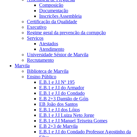
Composição
Documentação
Inscrições Assembleia
Certificação da Qualidade
Executivo
Regime geral da prevenção da corrupção
Serviços
Atestados
Atendimento
Universidade Sénior de Marvila
Recrutamento
Marvila
Biblioteca de Marvila
Ensino Público
E.B.1 e J.I Nº 195
E.B.1 e J.I do Armador
E.B.1 e J.I do Condado
E.B 2+3 Damião de Góis
EB João dos Santos
E.B.1 e J.I dos Lóios
E.B.1 e J.I Luiza Neto Jorge
E.B.1 e J.I Manuel Teixeira Gomes
E.B 2+3 de Marvila
E.B.1 e J.I do Condado Professor Agostinho da