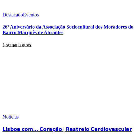
Destacado
Eventos
26º Aniversário da Associação Sociocultural dos Moradores do
Bairro Marquês de Abrantes
1 semana atrás
Notícias
𝗟𝗶𝘀𝗯𝗼𝗮 𝗰𝗼𝗺… 𝗖𝗼𝗿𝗮𝗰̧𝗮̃𝗼 | 𝗥𝗮𝘀𝘁𝗿𝗲𝗶𝗼 𝗖𝗮𝗿𝗱𝗶𝗼𝘃𝗮𝘀𝗰𝘂𝗹𝗮𝗿