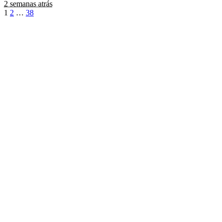
2 semanas atrás
1
2
…
38