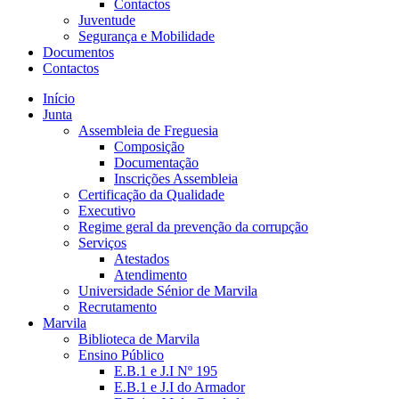
Contactos
Juventude
Segurança e Mobilidade
Documentos
Contactos
Início
Junta
Assembleia de Freguesia
Composição
Documentação
Inscrições Assembleia
Certificação da Qualidade
Executivo
Regime geral da prevenção da corrupção
Serviços
Atestados
Atendimento
Universidade Sénior de Marvila
Recrutamento
Marvila
Biblioteca de Marvila
Ensino Público
E.B.1 e J.I Nº 195
E.B.1 e J.I do Armador