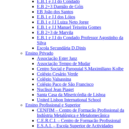
E.B.1 e J.I do Condado
E.B 2+3 Damião de Góis
EB João dos Santos
E.B.1 e J.I dos Lóios
E.B.1 e J.I Luiza Neto Jorge
E.B.1 e J.I Manuel Teixeira Gomes
E.B 2+3 de Marvila
E.B.1 e J.I do Condado Professor Agostinho da
Silva
Escola Secundária D.Dinis
Ensino Privado
Associação Ester Janz
Associação Tempo de Mudar
Centro Social e Paroquial S.Maximiliano Kolbe
Colégio Cesário Verde
Colégio Valsassina
Colégio Paço de São Francisco
Nuclisol Jean Piaget
Santa Casa da Misericórdia de Lisboa
United Lisbon International School
Ensino Profissional e Superior
CENFIM – Centro de Formação Profissional da
Indústria Metalúrgica e Metalomecânica
C.E.R.C.I. – Centro de Formação Profissional
E.S.A.I. – Escola Superior de Actividades