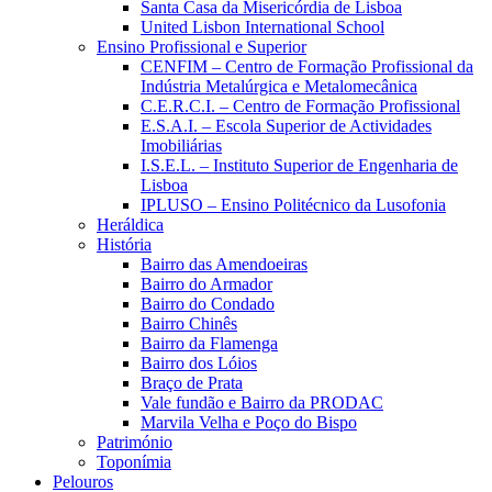
Santa Casa da Misericórdia de Lisboa
United Lisbon International School
Ensino Profissional e Superior
CENFIM – Centro de Formação Profissional da
Indústria Metalúrgica e Metalomecânica
C.E.R.C.I. – Centro de Formação Profissional
E.S.A.I. – Escola Superior de Actividades
Imobiliárias
I.S.E.L. – Instituto Superior de Engenharia de
Lisboa
IPLUSO – Ensino Politécnico da Lusofonia
Heráldica
História
Bairro das Amendoeiras
Bairro do Armador
Bairro do Condado
Bairro Chinês
Bairro da Flamenga
Bairro dos Lóios
Braço de Prata
Vale fundão e Bairro da PRODAC
Marvila Velha e Poço do Bispo
Património
Toponímia
Pelouros