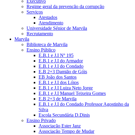
Executivo
Regime geral da prevenção da corrupção
Serviços
Atestados
Atendimento
Universidade Sénior de Marvila
Recrutamento
Marvila
Biblioteca de Marvila
Ensino Público
E.B.1 e J.I Nº 195
E.B.1 e J.I do Armador
E.B.1 e J.I do Condado
E.B 2+3 Damião de Góis
EB João dos Santos
E.B.1 e J.I dos Lóios
E.B.1 e J.I Luiza Neto Jorge
E.B.1 e J.I Manuel Teixeira Gomes
E.B 2+3 de Marvila
E.B.1 e J.I do Condado Professor Agostinho da
Silva
Escola Secundária D.Dinis
Ensino Privado
Associação Ester Janz
Associação Tempo de Mudar