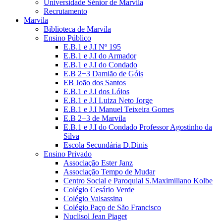
Universidade Sénior de Marvila
Recrutamento
Marvila
Biblioteca de Marvila
Ensino Público
E.B.1 e J.I Nº 195
E.B.1 e J.I do Armador
E.B.1 e J.I do Condado
E.B 2+3 Damião de Góis
EB João dos Santos
E.B.1 e J.I dos Lóios
E.B.1 e J.I Luiza Neto Jorge
E.B.1 e J.I Manuel Teixeira Gomes
E.B 2+3 de Marvila
E.B.1 e J.I do Condado Professor Agostinho da
Silva
Escola Secundária D.Dinis
Ensino Privado
Associação Ester Janz
Associação Tempo de Mudar
Centro Social e Paroquial S.Maximiliano Kolbe
Colégio Cesário Verde
Colégio Valsassina
Colégio Paço de São Francisco
Nuclisol Jean Piaget