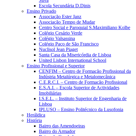
Silva
Escola Secundária D.Dinis
Ensino Privado
Associação Ester Janz
Associação Tempo de Mudar
Centro Social e Paroquial S.Maximiliano Kolbe
Colégio Cesário Verde
Colégio Valsassina
Colégio Paço de São Francisco
Nuclisol Jean Piaget
Santa Casa da Misericórdia de Lisboa
United Lisbon International School
Ensino Profissional e Superior
CENFIM – Centro de Formação Profissional da
Indústria Metalúrgica e Metalomecânica
C.E.R.C.I. – Centro de Formação Profissional
E.S.A.I. – Escola Superior de Actividades
Imobiliárias
I.S.E.L. – Instituto Superior de Engenharia de
Lisboa
IPLUSO – Ensino Politécnico da Lusofonia
Heráldica
História
Bairro das Amendoeiras
Bairro do Armador