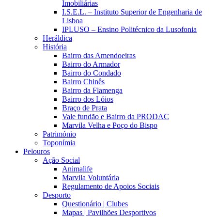
Imobiliárias
I.S.E.L. – Instituto Superior de Engenharia de
Lisboa
IPLUSO – Ensino Politécnico da Lusofonia
Heráldica
História
Bairro das Amendoeiras
Bairro do Armador
Bairro do Condado
Bairro Chinês
Bairro da Flamenga
Bairro dos Lóios
Braço de Prata
Vale fundão e Bairro da PRODAC
Marvila Velha e Poço do Bispo
Património
Toponímia
Pelouros
Ação Social
Animalife
Marvila Voluntária
Regulamento de Apoios Sociais
Desporto
Questionário | Clubes
Mapas | Pavilhões Desportivos