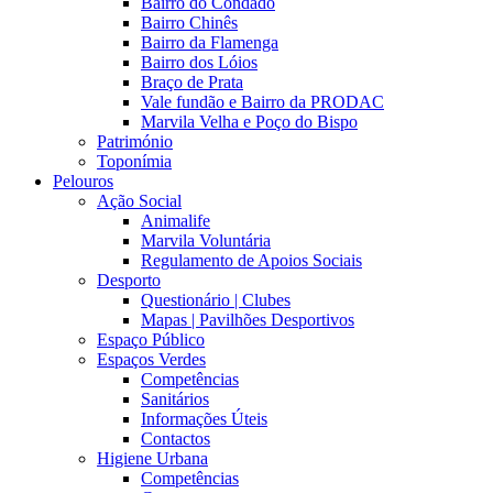
Bairro do Condado
Bairro Chinês
Bairro da Flamenga
Bairro dos Lóios
Braço de Prata
Vale fundão e Bairro da PRODAC
Marvila Velha e Poço do Bispo
Património
Toponímia
Pelouros
Ação Social
Animalife
Marvila Voluntária
Regulamento de Apoios Sociais
Desporto
Questionário | Clubes
Mapas | Pavilhões Desportivos
Espaço Público
Espaços Verdes
Competências
Sanitários
Informações Úteis
Contactos
Higiene Urbana
Competências