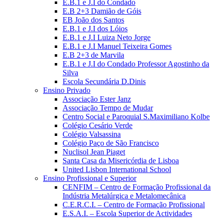
E.B.1 e J.I do Condado
E.B 2+3 Damião de Góis
EB João dos Santos
E.B.1 e J.I dos Lóios
E.B.1 e J.I Luiza Neto Jorge
E.B.1 e J.I Manuel Teixeira Gomes
E.B 2+3 de Marvila
E.B.1 e J.I do Condado Professor Agostinho da
Silva
Escola Secundária D.Dinis
Ensino Privado
Associação Ester Janz
Associação Tempo de Mudar
Centro Social e Paroquial S.Maximiliano Kolbe
Colégio Cesário Verde
Colégio Valsassina
Colégio Paço de São Francisco
Nuclisol Jean Piaget
Santa Casa da Misericórdia de Lisboa
United Lisbon International School
Ensino Profissional e Superior
CENFIM – Centro de Formação Profissional da
Indústria Metalúrgica e Metalomecânica
C.E.R.C.I. – Centro de Formação Profissional
E.S.A.I. – Escola Superior de Actividades