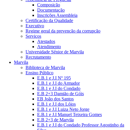
Composição
Documentação
Inscrições Assembleia
Certificação da Qualidade
Executivo
Regime geral da prevenção da corrupção
Serviços
Atestados
Atendimento
Universidade Sénior de Marvila
Recrutamento
Marvila
Biblioteca de Marvila
Ensino Público
E.B.1 e J.I Nº 195
E.B.1 e J.I do Armador
E.B.1 e J.I do Condado
E.B 2+3 Damião de Góis
EB João dos Santos
E.B.1 e J.I dos Lóios
E.B.1 e J.I Luiza Neto Jorge
E.B.1 e J.I Manuel Teixeira Gomes
E.B 2+3 de Marvila
E.B.1 e J.I do Condado Professor Agostinho da