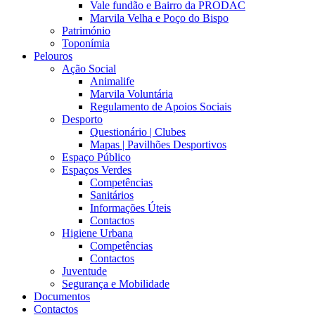
Vale fundão e Bairro da PRODAC
Marvila Velha e Poço do Bispo
Património
Toponímia
Pelouros
Ação Social
Animalife
Marvila Voluntária
Regulamento de Apoios Sociais
Desporto
Questionário | Clubes
Mapas | Pavilhões Desportivos
Espaço Público
Espaços Verdes
Competências
Sanitários
Informações Úteis
Contactos
Higiene Urbana
Competências
Contactos
Juventude
Segurança e Mobilidade
Documentos
Contactos