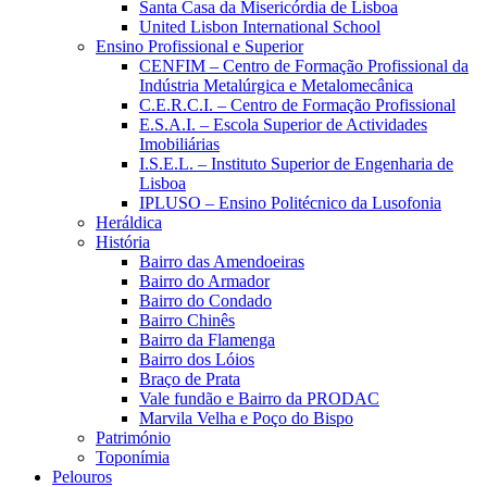
Santa Casa da Misericórdia de Lisboa
United Lisbon International School
Ensino Profissional e Superior
CENFIM – Centro de Formação Profissional da
Indústria Metalúrgica e Metalomecânica
C.E.R.C.I. – Centro de Formação Profissional
E.S.A.I. – Escola Superior de Actividades
Imobiliárias
I.S.E.L. – Instituto Superior de Engenharia de
Lisboa
IPLUSO – Ensino Politécnico da Lusofonia
Heráldica
História
Bairro das Amendoeiras
Bairro do Armador
Bairro do Condado
Bairro Chinês
Bairro da Flamenga
Bairro dos Lóios
Braço de Prata
Vale fundão e Bairro da PRODAC
Marvila Velha e Poço do Bispo
Património
Toponímia
Pelouros