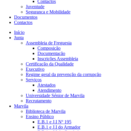
Contactos
Juventude
Segurança e Mobilidade
Documentos
Contactos
Início
Junta
Assembleia de Freguesia
Composição
Documentação
Inscrições Assembleia
Certificação da Qualidade
Executivo
Regime geral da prevenção da corrupção
Serviços
Atestados
Atendimento
Universidade Sénior de Marvila
Recrutamento
Marvila
Biblioteca de Marvila
Ensino Público
E.B.1 e J.I Nº 195
E.B.1 e J.I do Armador