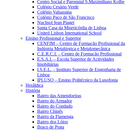
Centro Social e Paroquial S.Maximiliano Kolbe
Colégio Cesário Verde
Colégio Valsassina
Colégio Paço de São Francisco
Nuclisol Jean Piaget
Santa Casa da Misericórdia de Lisboa
United Lisbon International School
Ensino Profissional e Superior
CENFIM – Centro de Formação Profissional da
Indústria Metalúrgica e Metalomecânica
C.E.R.C.I. – Centro de Formação Profissional
E.S.A.I. – Escola Superior de Actividades
Imobiliárias
I.S.E.L. – Instituto Superior de Engenharia de
Lisboa
IPLUSO – Ensino Politécnico da Lusofonia
Heráldica
História
Bairro das Amendoeiras
Bairro do Armador
Bairro do Condado
Bairro Chinês
Bairro da Flamenga
Bairro dos Lóios
Braço de Prata