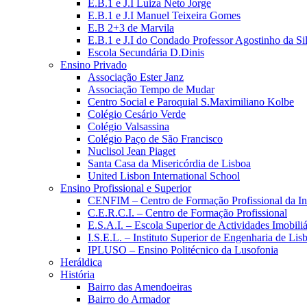
E.B.1 e J.I Luiza Neto Jorge
E.B.1 e J.I Manuel Teixeira Gomes
E.B 2+3 de Marvila
E.B.1 e J.I do Condado Professor Agostinho da Si
Escola Secundária D.Dinis
Ensino Privado
Associação Ester Janz
Associação Tempo de Mudar
Centro Social e Paroquial S.Maximiliano Kolbe
Colégio Cesário Verde
Colégio Valsassina
Colégio Paço de São Francisco
Nuclisol Jean Piaget
Santa Casa da Misericórdia de Lisboa
United Lisbon International School
Ensino Profissional e Superior
CENFIM – Centro de Formação Profissional da In
C.E.R.C.I. – Centro de Formação Profissional
E.S.A.I. – Escola Superior de Actividades Imobiliá
I.S.E.L. – Instituto Superior de Engenharia de Lis
IPLUSO – Ensino Politécnico da Lusofonia
Heráldica
História
Bairro das Amendoeiras
Bairro do Armador