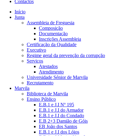
Contactos
Início
Junta
Assembleia de Freguesia
Composição
Documentação
Inscrições Assembleia
Certificação da Qualidade
Executivo
Regime geral da prevenção da corrupção
Serviços
Atestados
Atendimento
Universidade Sénior de Marvila
Recrutamento
Marvila
Biblioteca de Marvila
Ensino Público
E.B.1 e J.I Nº 195
E.B.1 e J.I do Armador
E.B.1 e J.I do Condado
E.B 2+3 Damião de Góis
EB João dos Santos
E.B.1 e J.I dos Lóios