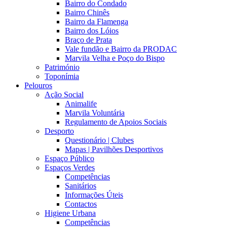
Bairro do Condado
Bairro Chinês
Bairro da Flamenga
Bairro dos Lóios
Braço de Prata
Vale fundão e Bairro da PRODAC
Marvila Velha e Poço do Bispo
Património
Toponímia
Pelouros
Ação Social
Animalife
Marvila Voluntária
Regulamento de Apoios Sociais
Desporto
Questionário | Clubes
Mapas | Pavilhões Desportivos
Espaço Público
Espaços Verdes
Competências
Sanitários
Informações Úteis
Contactos
Higiene Urbana
Competências