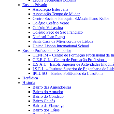
Escola Secundária D.Dinis
Ensino Privado
Associação Ester Janz
Associação Tempo de Mudar
Centro Social e Paroquial S.Maximiliano Kolbe
Colégio Cesário Verde
Colégio Valsassina
Colégio Paço de São Francisco
Nuclisol Jean Piaget
Santa Casa da Misericórdia de Lisboa
United Lisbon International School
Ensino Profissional e Superior
CENFIM – Centro de Formação Profissional da In
C.E.R.C.I. – Centro de Formação Profissional
E.S.A.I. – Escola Superior de Actividades Imobiliá
I.S.E.L. – Instituto Superior de Engenharia de Lis
IPLUSO – Ensino Politécnico da Lusofonia
Heráldica
História
Bairro das Amendoeiras
Bairro do Armador
Bairro do Condado
Bairro Chinês
Bairro da Flamenga
Bairro dos Lóios