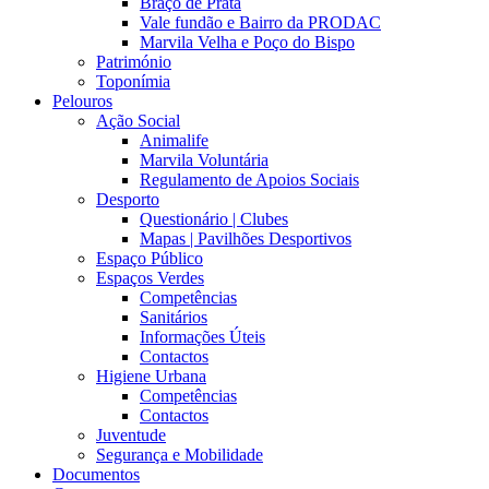
Braço de Prata
Vale fundão e Bairro da PRODAC
Marvila Velha e Poço do Bispo
Património
Toponímia
Pelouros
Ação Social
Animalife
Marvila Voluntária
Regulamento de Apoios Sociais
Desporto
Questionário | Clubes
Mapas | Pavilhões Desportivos
Espaço Público
Espaços Verdes
Competências
Sanitários
Informações Úteis
Contactos
Higiene Urbana
Competências
Contactos
Juventude
Segurança e Mobilidade
Documentos