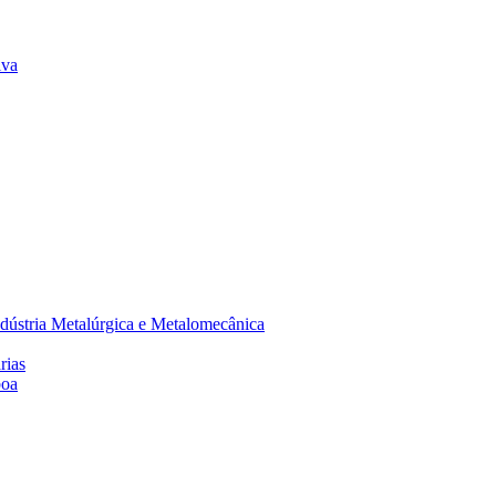
lva
dústria Metalúrgica e Metalomecânica
rias
boa