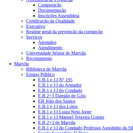
Composição
Documentação
Inscrições Assembleia
Certificação da Qualidade
Executivo
Regime geral da prevenção da corrupção
Serviços
Atestados
Atendimento
Universidade Sénior de Marvila
Recrutamento
Marvila
Biblioteca de Marvila
Ensino Público
E.B.1 e J.I Nº 195
E.B.1 e J.I do Armador
E.B.1 e J.I do Condado
E.B 2+3 Damião de Góis
EB João dos Santos
E.B.1 e J.I dos Lóios
E.B.1 e J.I Luiza Neto Jorge
E.B.1 e J.I Manuel Teixeira Gomes
E.B 2+3 de Marvila
E.B.1 e J.I do Condado Professor Agostinho da Si