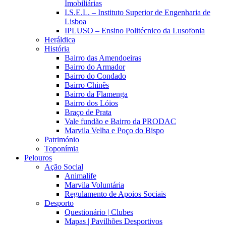
Imobiliárias
I.S.E.L. – Instituto Superior de Engenharia de
Lisboa
IPLUSO – Ensino Politécnico da Lusofonia
Heráldica
História
Bairro das Amendoeiras
Bairro do Armador
Bairro do Condado
Bairro Chinês
Bairro da Flamenga
Bairro dos Lóios
Braço de Prata
Vale fundão e Bairro da PRODAC
Marvila Velha e Poço do Bispo
Património
Toponímia
Pelouros
Ação Social
Animalife
Marvila Voluntária
Regulamento de Apoios Sociais
Desporto
Questionário | Clubes
Mapas | Pavilhões Desportivos