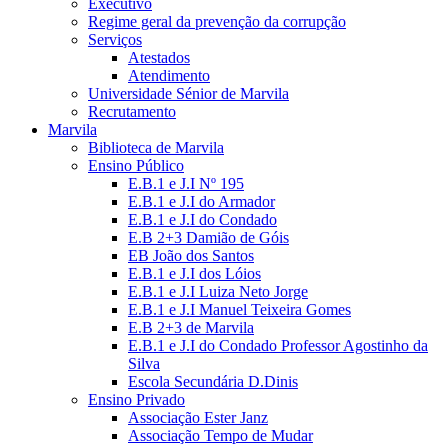
Executivo
Regime geral da prevenção da corrupção
Serviços
Atestados
Atendimento
Universidade Sénior de Marvila
Recrutamento
Marvila
Biblioteca de Marvila
Ensino Público
E.B.1 e J.I Nº 195
E.B.1 e J.I do Armador
E.B.1 e J.I do Condado
E.B 2+3 Damião de Góis
EB João dos Santos
E.B.1 e J.I dos Lóios
E.B.1 e J.I Luiza Neto Jorge
E.B.1 e J.I Manuel Teixeira Gomes
E.B 2+3 de Marvila
E.B.1 e J.I do Condado Professor Agostinho da
Silva
Escola Secundária D.Dinis
Ensino Privado
Associação Ester Janz
Associação Tempo de Mudar