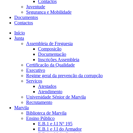
Contactos
Juventude
Segurança e Mobilidade
Documentos
Contactos
Início
Junta
Assembleia de Freguesia
Composição
Documentação
Inscrições Assembleia
Certificação da Qualidade
Executivo
Regime geral da prevenção da corrupção
Serviços
Atestados
Atendimento
Universidade Sénior de Marvila
Recrutamento
Marvila
Biblioteca de Marvila
Ensino Público
E.B.1 e J.I Nº 195
E.B.1 e J.I do Armador