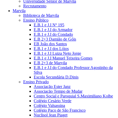
Universidade Sénior de Marvila
Recrutamento
Marvila
Biblioteca de Marvila
Ensino Público
E.B.1 e J.I Nº 195
E.B.1 e J.I do Armador
E.B.1 e J.I do Condado
E.B 2+3 Damião de Góis
EB João dos Santos
E.B.1 e J.I dos Lóios
E.B.1 e J.I Luiza Neto Jorge
E.B.1 e J.I Manuel Teixeira Gomes
E.B 2+3 de Marvila
E.B.1 e J.I do Condado Professor Agostinho da
Silva
Escola Secundária D.Dinis
Ensino Privado
Associação Ester Janz
Associação Tempo de Mudar
Centro Social e Paroquial S.Maximiliano Kolbe
Colégio Cesário Verde
Colégio Valsassina
Colégio Paço de São Francisco
Nuclisol Jean Piaget