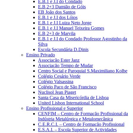
E.B.1 e J.I do Condado
E.B 2+3 Damião de Góis
EB João dos Santos
E.B.1 e J.I dos Lóios
E.B.1 e J.I Luiza Neto Jorge
E.B.1 e J.I Manuel Teixeira Gomes
E.B 2+3 de Marvila
E.B.1 e J.I do Condado Professor Agostinho da
Silva
Escola Secundária D.Dinis
Ensino Privado
Associação Ester Janz
Associação Tempo de Mudar
Centro Social e Paroquial S.Maximiliano Kolbe
Colégio Cesário Verde
Colégio Valsassina
Colégio Paço de São Francisco
Nuclisol Jean Piaget
Santa Casa da Misericórdia de Lisboa
United Lisbon International School
Ensino Profissional e Superior
CENFIM – Centro de Formação Profissional da
Indústria Metalúrgica e Metalomecânica
C.E.R.C.I. – Centro de Formação Profissional
E.S.A.I. – Escola Superior de Actividades