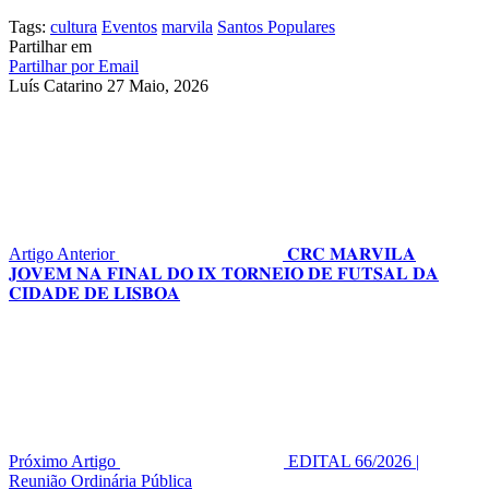
Tags:
cultura
Eventos
marvila
Santos Populares
Partilhar em
Partilhar por Email
Luís Catarino
27 Maio, 2026
Artigo Anterior
𝐂𝐑𝐂 𝐌𝐀𝐑𝐕𝐈𝐋𝐀
𝐉𝐎𝐕𝐄𝐌 𝐍𝐀 𝐅𝐈𝐍𝐀𝐋 𝐃𝐎 𝐈𝐗 𝐓𝐎𝐑𝐍𝐄𝐈𝐎 𝐃𝐄 𝐅𝐔𝐓𝐒𝐀𝐋 𝐃𝐀
𝐂𝐈𝐃𝐀𝐃𝐄 𝐃𝐄 𝐋𝐈𝐒𝐁𝐎𝐀
Próximo Artigo
EDITAL 66/2026 |
Reunião Ordinária Pública