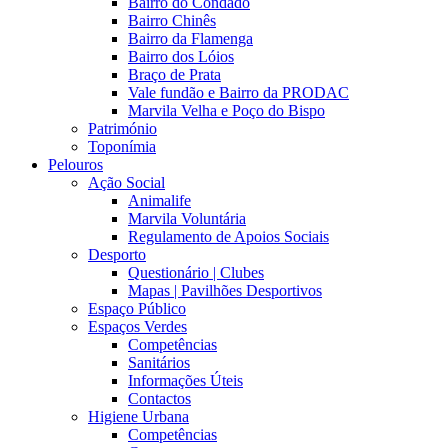
Bairro do Condado
Bairro Chinês
Bairro da Flamenga
Bairro dos Lóios
Braço de Prata
Vale fundão e Bairro da PRODAC
Marvila Velha e Poço do Bispo
Património
Toponímia
Pelouros
Ação Social
Animalife
Marvila Voluntária
Regulamento de Apoios Sociais
Desporto
Questionário | Clubes
Mapas | Pavilhões Desportivos
Espaço Público
Espaços Verdes
Competências
Sanitários
Informações Úteis
Contactos
Higiene Urbana
Competências