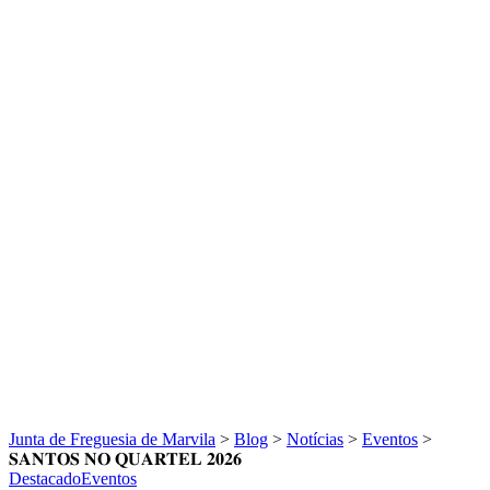
Junta de Freguesia de Marvila
>
Blog
>
Notícias
>
Eventos
>
𝐒𝐀𝐍𝐓𝐎𝐒 𝐍𝐎 𝐐𝐔𝐀𝐑𝐓𝐄𝐋 𝟐𝟎𝟐𝟔
Destacado
Eventos