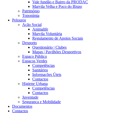
Vale fundão e Bairro da PRODAC
Marvila Velha e Poço do Bispo
Património
Toponímia
Pelouros
Ação Social
Animalife
Marvila Voluntária
Regulamento de Apoios Sociais
Desporto
Questionário | Clubes
Mapas | Pavilhões Desportivos
Espaço Público
Espaços Verdes
Competências
Sanitários
Informações Úteis
Contactos
Higiene Urbana
Competências
Contactos
Juventude
Segurança e Mobilidade
Documentos
Contactos