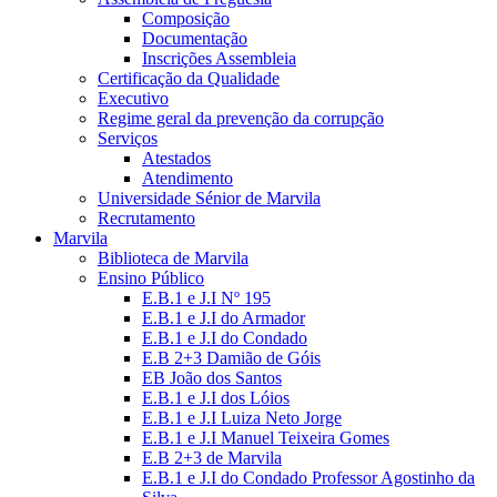
Composição
Documentação
Inscrições Assembleia
Certificação da Qualidade
Executivo
Regime geral da prevenção da corrupção
Serviços
Atestados
Atendimento
Universidade Sénior de Marvila
Recrutamento
Marvila
Biblioteca de Marvila
Ensino Público
E.B.1 e J.I Nº 195
E.B.1 e J.I do Armador
E.B.1 e J.I do Condado
E.B 2+3 Damião de Góis
EB João dos Santos
E.B.1 e J.I dos Lóios
E.B.1 e J.I Luiza Neto Jorge
E.B.1 e J.I Manuel Teixeira Gomes
E.B 2+3 de Marvila
E.B.1 e J.I do Condado Professor Agostinho da