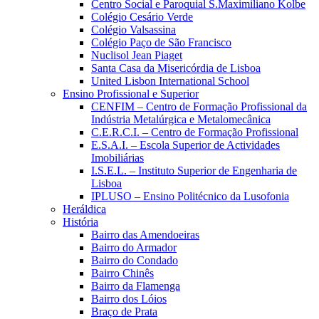
Centro Social e Paroquial S.Maximiliano Kolbe
Colégio Cesário Verde
Colégio Valsassina
Colégio Paço de São Francisco
Nuclisol Jean Piaget
Santa Casa da Misericórdia de Lisboa
United Lisbon International School
Ensino Profissional e Superior
CENFIM – Centro de Formação Profissional da
Indústria Metalúrgica e Metalomecânica
C.E.R.C.I. – Centro de Formação Profissional
E.S.A.I. – Escola Superior de Actividades
Imobiliárias
I.S.E.L. – Instituto Superior de Engenharia de
Lisboa
IPLUSO – Ensino Politécnico da Lusofonia
Heráldica
História
Bairro das Amendoeiras
Bairro do Armador
Bairro do Condado
Bairro Chinês
Bairro da Flamenga
Bairro dos Lóios
Braço de Prata