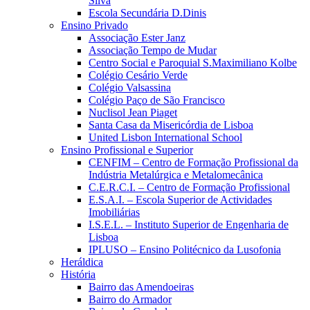
Silva
Escola Secundária D.Dinis
Ensino Privado
Associação Ester Janz
Associação Tempo de Mudar
Centro Social e Paroquial S.Maximiliano Kolbe
Colégio Cesário Verde
Colégio Valsassina
Colégio Paço de São Francisco
Nuclisol Jean Piaget
Santa Casa da Misericórdia de Lisboa
United Lisbon International School
Ensino Profissional e Superior
CENFIM – Centro de Formação Profissional da
Indústria Metalúrgica e Metalomecânica
C.E.R.C.I. – Centro de Formação Profissional
E.S.A.I. – Escola Superior de Actividades
Imobiliárias
I.S.E.L. – Instituto Superior de Engenharia de
Lisboa
IPLUSO – Ensino Politécnico da Lusofonia
Heráldica
História
Bairro das Amendoeiras
Bairro do Armador