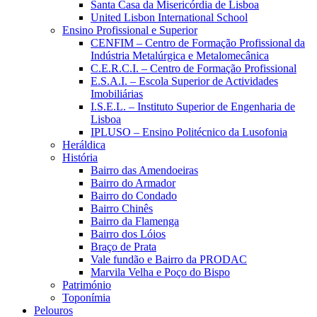
Santa Casa da Misericórdia de Lisboa
United Lisbon International School
Ensino Profissional e Superior
CENFIM – Centro de Formação Profissional da
Indústria Metalúrgica e Metalomecânica
C.E.R.C.I. – Centro de Formação Profissional
E.S.A.I. – Escola Superior de Actividades
Imobiliárias
I.S.E.L. – Instituto Superior de Engenharia de
Lisboa
IPLUSO – Ensino Politécnico da Lusofonia
Heráldica
História
Bairro das Amendoeiras
Bairro do Armador
Bairro do Condado
Bairro Chinês
Bairro da Flamenga
Bairro dos Lóios
Braço de Prata
Vale fundão e Bairro da PRODAC
Marvila Velha e Poço do Bispo
Património
Toponímia
Pelouros