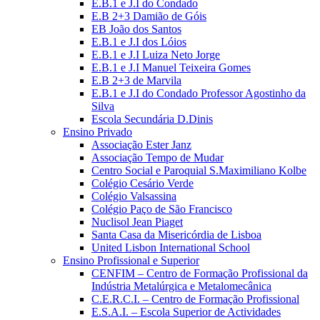
E.B.1 e J.I do Condado
E.B 2+3 Damião de Góis
EB João dos Santos
E.B.1 e J.I dos Lóios
E.B.1 e J.I Luiza Neto Jorge
E.B.1 e J.I Manuel Teixeira Gomes
E.B 2+3 de Marvila
E.B.1 e J.I do Condado Professor Agostinho da
Silva
Escola Secundária D.Dinis
Ensino Privado
Associação Ester Janz
Associação Tempo de Mudar
Centro Social e Paroquial S.Maximiliano Kolbe
Colégio Cesário Verde
Colégio Valsassina
Colégio Paço de São Francisco
Nuclisol Jean Piaget
Santa Casa da Misericórdia de Lisboa
United Lisbon International School
Ensino Profissional e Superior
CENFIM – Centro de Formação Profissional da
Indústria Metalúrgica e Metalomecânica
C.E.R.C.I. – Centro de Formação Profissional
E.S.A.I. – Escola Superior de Actividades