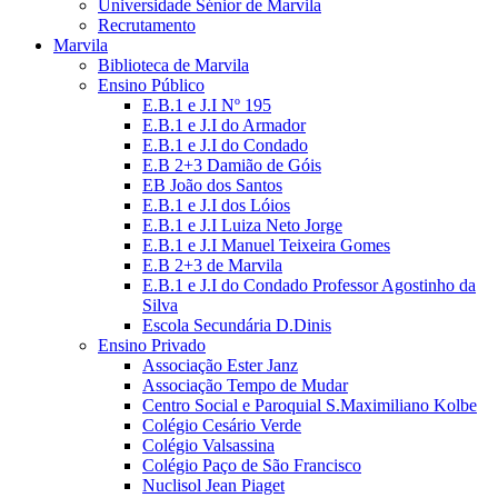
Universidade Sénior de Marvila
Recrutamento
Marvila
Biblioteca de Marvila
Ensino Público
E.B.1 e J.I Nº 195
E.B.1 e J.I do Armador
E.B.1 e J.I do Condado
E.B 2+3 Damião de Góis
EB João dos Santos
E.B.1 e J.I dos Lóios
E.B.1 e J.I Luiza Neto Jorge
E.B.1 e J.I Manuel Teixeira Gomes
E.B 2+3 de Marvila
E.B.1 e J.I do Condado Professor Agostinho da
Silva
Escola Secundária D.Dinis
Ensino Privado
Associação Ester Janz
Associação Tempo de Mudar
Centro Social e Paroquial S.Maximiliano Kolbe
Colégio Cesário Verde
Colégio Valsassina
Colégio Paço de São Francisco
Nuclisol Jean Piaget