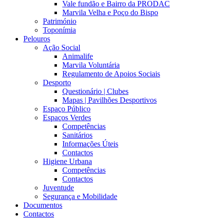
Vale fundão e Bairro da PRODAC
Marvila Velha e Poço do Bispo
Património
Toponímia
Pelouros
Ação Social
Animalife
Marvila Voluntária
Regulamento de Apoios Sociais
Desporto
Questionário | Clubes
Mapas | Pavilhões Desportivos
Espaço Público
Espaços Verdes
Competências
Sanitários
Informações Úteis
Contactos
Higiene Urbana
Competências
Contactos
Juventude
Segurança e Mobilidade
Documentos
Contactos