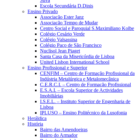
Silva
Escola Secundária D.Dinis
Ensino Privado
Associação Ester Janz
Associação Tempo de Mudar
Centro Social e Paroquial S.Maximiliano Kolbe
Colégio Cesário Verde
Colégio Valsassina
Colégio Paço de São Francisco
Nuclisol Jean Piaget
Santa Casa da Misericórdia de Lisboa
United Lisbon International School
Ensino Profissional e Superior
CENFIM – Centro de Formação Profissional da
Indústria Metalúrgica e Metalomecânica
C.E.R.C.I. – Centro de Formação Profissional
E.S.A.I. – Escola Superior de Actividades
Imobiliárias
I.S.E.L. – Instituto Superior de Engenharia de
Lisboa
IPLUSO – Ensino Politécnico da Lusofonia
Heráldica
História
Bairro das Amendoeiras
Bairro do Armador