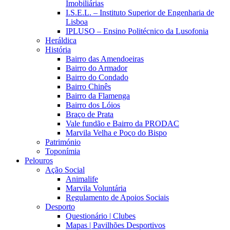
Imobiliárias
I.S.E.L. – Instituto Superior de Engenharia de
Lisboa
IPLUSO – Ensino Politécnico da Lusofonia
Heráldica
História
Bairro das Amendoeiras
Bairro do Armador
Bairro do Condado
Bairro Chinês
Bairro da Flamenga
Bairro dos Lóios
Braço de Prata
Vale fundão e Bairro da PRODAC
Marvila Velha e Poço do Bispo
Património
Toponímia
Pelouros
Ação Social
Animalife
Marvila Voluntária
Regulamento de Apoios Sociais
Desporto
Questionário | Clubes
Mapas | Pavilhões Desportivos