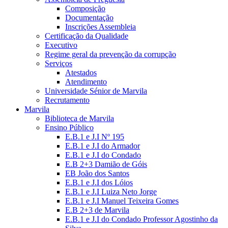
Composição
Documentação
Inscrições Assembleia
Certificação da Qualidade
Executivo
Regime geral da prevenção da corrupção
Serviços
Atestados
Atendimento
Universidade Sénior de Marvila
Recrutamento
Marvila
Biblioteca de Marvila
Ensino Público
E.B.1 e J.I Nº 195
E.B.1 e J.I do Armador
E.B.1 e J.I do Condado
E.B 2+3 Damião de Góis
EB João dos Santos
E.B.1 e J.I dos Lóios
E.B.1 e J.I Luiza Neto Jorge
E.B.1 e J.I Manuel Teixeira Gomes
E.B 2+3 de Marvila
E.B.1 e J.I do Condado Professor Agostinho da