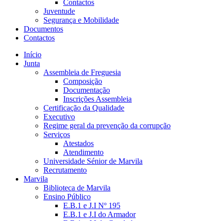
Contactos
Juventude
Segurança e Mobilidade
Documentos
Contactos
Início
Junta
Assembleia de Freguesia
Composição
Documentação
Inscrições Assembleia
Certificação da Qualidade
Executivo
Regime geral da prevenção da corrupção
Serviços
Atestados
Atendimento
Universidade Sénior de Marvila
Recrutamento
Marvila
Biblioteca de Marvila
Ensino Público
E.B.1 e J.I Nº 195
E.B.1 e J.I do Armador