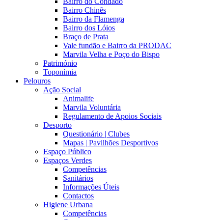
Bairro do Condado
Bairro Chinês
Bairro da Flamenga
Bairro dos Lóios
Braço de Prata
Vale fundão e Bairro da PRODAC
Marvila Velha e Poço do Bispo
Património
Toponímia
Pelouros
Ação Social
Animalife
Marvila Voluntária
Regulamento de Apoios Sociais
Desporto
Questionário | Clubes
Mapas | Pavilhões Desportivos
Espaço Público
Espaços Verdes
Competências
Sanitários
Informações Úteis
Contactos
Higiene Urbana
Competências