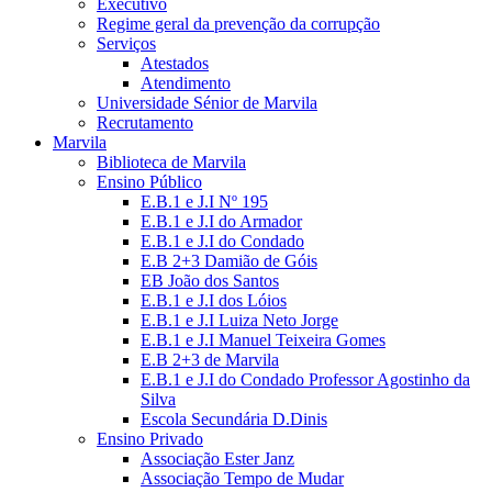
Executivo
Regime geral da prevenção da corrupção
Serviços
Atestados
Atendimento
Universidade Sénior de Marvila
Recrutamento
Marvila
Biblioteca de Marvila
Ensino Público
E.B.1 e J.I Nº 195
E.B.1 e J.I do Armador
E.B.1 e J.I do Condado
E.B 2+3 Damião de Góis
EB João dos Santos
E.B.1 e J.I dos Lóios
E.B.1 e J.I Luiza Neto Jorge
E.B.1 e J.I Manuel Teixeira Gomes
E.B 2+3 de Marvila
E.B.1 e J.I do Condado Professor Agostinho da
Silva
Escola Secundária D.Dinis
Ensino Privado
Associação Ester Janz
Associação Tempo de Mudar