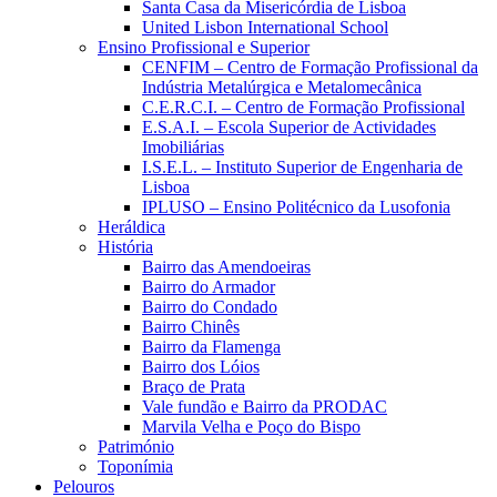
Santa Casa da Misericórdia de Lisboa
United Lisbon International School
Ensino Profissional e Superior
CENFIM – Centro de Formação Profissional da
Indústria Metalúrgica e Metalomecânica
C.E.R.C.I. – Centro de Formação Profissional
E.S.A.I. – Escola Superior de Actividades
Imobiliárias
I.S.E.L. – Instituto Superior de Engenharia de
Lisboa
IPLUSO – Ensino Politécnico da Lusofonia
Heráldica
História
Bairro das Amendoeiras
Bairro do Armador
Bairro do Condado
Bairro Chinês
Bairro da Flamenga
Bairro dos Lóios
Braço de Prata
Vale fundão e Bairro da PRODAC
Marvila Velha e Poço do Bispo
Património
Toponímia
Pelouros