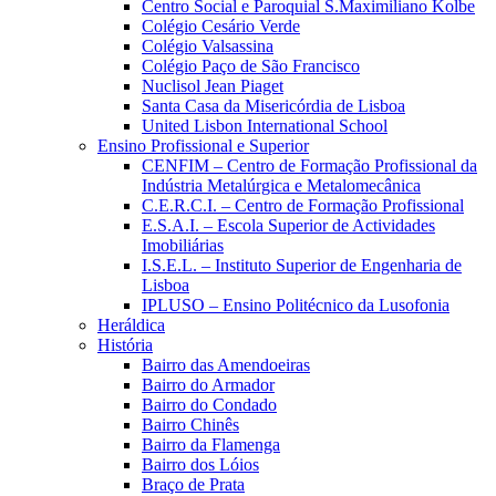
Centro Social e Paroquial S.Maximiliano Kolbe
Colégio Cesário Verde
Colégio Valsassina
Colégio Paço de São Francisco
Nuclisol Jean Piaget
Santa Casa da Misericórdia de Lisboa
United Lisbon International School
Ensino Profissional e Superior
CENFIM – Centro de Formação Profissional da
Indústria Metalúrgica e Metalomecânica
C.E.R.C.I. – Centro de Formação Profissional
E.S.A.I. – Escola Superior de Actividades
Imobiliárias
I.S.E.L. – Instituto Superior de Engenharia de
Lisboa
IPLUSO – Ensino Politécnico da Lusofonia
Heráldica
História
Bairro das Amendoeiras
Bairro do Armador
Bairro do Condado
Bairro Chinês
Bairro da Flamenga
Bairro dos Lóios
Braço de Prata