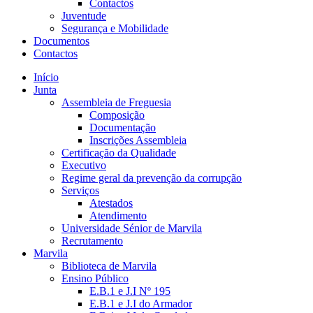
Contactos
Juventude
Segurança e Mobilidade
Documentos
Contactos
Início
Junta
Assembleia de Freguesia
Composição
Documentação
Inscrições Assembleia
Certificação da Qualidade
Executivo
Regime geral da prevenção da corrupção
Serviços
Atestados
Atendimento
Universidade Sénior de Marvila
Recrutamento
Marvila
Biblioteca de Marvila
Ensino Público
E.B.1 e J.I Nº 195
E.B.1 e J.I do Armador