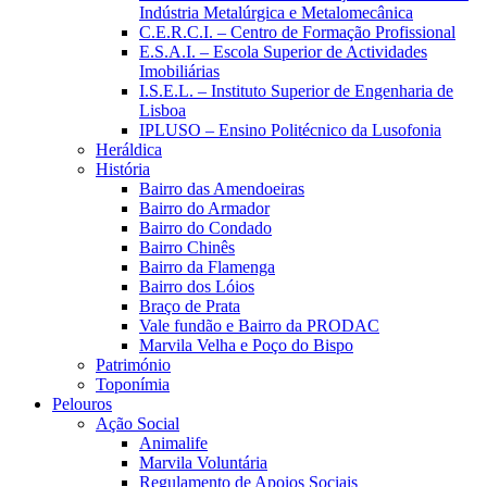
Indústria Metalúrgica e Metalomecânica
C.E.R.C.I. – Centro de Formação Profissional
E.S.A.I. – Escola Superior de Actividades
Imobiliárias
I.S.E.L. – Instituto Superior de Engenharia de
Lisboa
IPLUSO – Ensino Politécnico da Lusofonia
Heráldica
História
Bairro das Amendoeiras
Bairro do Armador
Bairro do Condado
Bairro Chinês
Bairro da Flamenga
Bairro dos Lóios
Braço de Prata
Vale fundão e Bairro da PRODAC
Marvila Velha e Poço do Bispo
Património
Toponímia
Pelouros
Ação Social
Animalife
Marvila Voluntária
Regulamento de Apoios Sociais