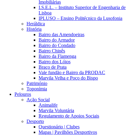
Imobiliárias
I.S.E.L. – Instituto Superior de Engenharia de
Lisboa
IPLUSO – Ensino Politécnico da Lusofonia
Heráldica
História
Bairro das Amendoeiras
Bairro do Armador
Bairro do Condado
Bairro Chinês
Bairro da Flamenga
Bairro dos Lóios
Braço de Prata
Vale fundão e Bairro da PRODAC
Marvila Velha e Poço do Bispo
Património
Toponímia
Pelouros
Ação Social
Animalife
Marvila Voluntária
Regulamento de Apoios Sociais
Desporto
Questionário | Clubes
Mapas | Pavilhões Desportivos