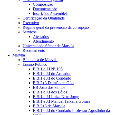
Composição
Documentação
Inscrições Assembleia
Certificação da Qualidade
Executivo
Regime geral da prevenção da corrupção
Serviços
Atestados
Atendimento
Universidade Sénior de Marvila
Recrutamento
Marvila
Biblioteca de Marvila
Ensino Público
E.B.1 e J.I Nº 195
E.B.1 e J.I do Armador
E.B.1 e J.I do Condado
E.B 2+3 Damião de Góis
EB João dos Santos
E.B.1 e J.I dos Lóios
E.B.1 e J.I Luiza Neto Jorge
E.B.1 e J.I Manuel Teixeira Gomes
E.B 2+3 de Marvila
E.B.1 e J.I do Condado Professor Agostinho da