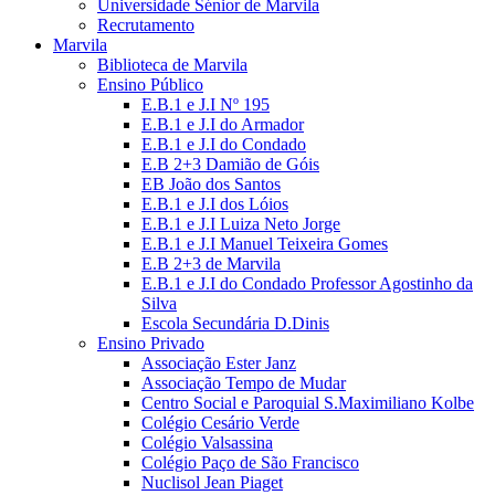
Universidade Sénior de Marvila
Recrutamento
Marvila
Biblioteca de Marvila
Ensino Público
E.B.1 e J.I Nº 195
E.B.1 e J.I do Armador
E.B.1 e J.I do Condado
E.B 2+3 Damião de Góis
EB João dos Santos
E.B.1 e J.I dos Lóios
E.B.1 e J.I Luiza Neto Jorge
E.B.1 e J.I Manuel Teixeira Gomes
E.B 2+3 de Marvila
E.B.1 e J.I do Condado Professor Agostinho da
Silva
Escola Secundária D.Dinis
Ensino Privado
Associação Ester Janz
Associação Tempo de Mudar
Centro Social e Paroquial S.Maximiliano Kolbe
Colégio Cesário Verde
Colégio Valsassina
Colégio Paço de São Francisco
Nuclisol Jean Piaget