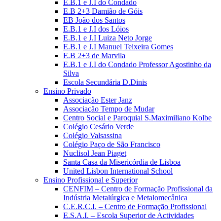
E.B.1 e J.I do Condado
E.B 2+3 Damião de Góis
EB João dos Santos
E.B.1 e J.I dos Lóios
E.B.1 e J.I Luiza Neto Jorge
E.B.1 e J.I Manuel Teixeira Gomes
E.B 2+3 de Marvila
E.B.1 e J.I do Condado Professor Agostinho da
Silva
Escola Secundária D.Dinis
Ensino Privado
Associação Ester Janz
Associação Tempo de Mudar
Centro Social e Paroquial S.Maximiliano Kolbe
Colégio Cesário Verde
Colégio Valsassina
Colégio Paço de São Francisco
Nuclisol Jean Piaget
Santa Casa da Misericórdia de Lisboa
United Lisbon International School
Ensino Profissional e Superior
CENFIM – Centro de Formação Profissional da
Indústria Metalúrgica e Metalomecânica
C.E.R.C.I. – Centro de Formação Profissional
E.S.A.I. – Escola Superior de Actividades