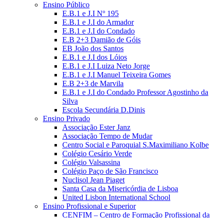
Ensino Público
E.B.1 e J.I Nº 195
E.B.1 e J.I do Armador
E.B.1 e J.I do Condado
E.B 2+3 Damião de Góis
EB João dos Santos
E.B.1 e J.I dos Lóios
E.B.1 e J.I Luiza Neto Jorge
E.B.1 e J.I Manuel Teixeira Gomes
E.B 2+3 de Marvila
E.B.1 e J.I do Condado Professor Agostinho da
Silva
Escola Secundária D.Dinis
Ensino Privado
Associação Ester Janz
Associação Tempo de Mudar
Centro Social e Paroquial S.Maximiliano Kolbe
Colégio Cesário Verde
Colégio Valsassina
Colégio Paço de São Francisco
Nuclisol Jean Piaget
Santa Casa da Misericórdia de Lisboa
United Lisbon International School
Ensino Profissional e Superior
CENFIM – Centro de Formação Profissional da