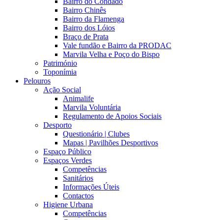
Bairro do Condado
Bairro Chinês
Bairro da Flamenga
Bairro dos Lóios
Braço de Prata
Vale fundão e Bairro da PRODAC
Marvila Velha e Poço do Bispo
Património
Toponímia
Pelouros
Ação Social
Animalife
Marvila Voluntária
Regulamento de Apoios Sociais
Desporto
Questionário | Clubes
Mapas | Pavilhões Desportivos
Espaço Público
Espaços Verdes
Competências
Sanitários
Informações Úteis
Contactos
Higiene Urbana
Competências