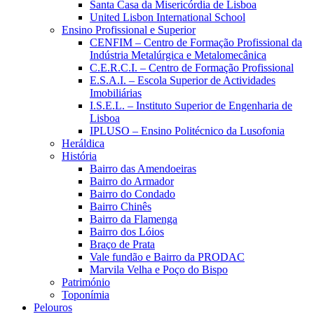
Santa Casa da Misericórdia de Lisboa
United Lisbon International School
Ensino Profissional e Superior
CENFIM – Centro de Formação Profissional da
Indústria Metalúrgica e Metalomecânica
C.E.R.C.I. – Centro de Formação Profissional
E.S.A.I. – Escola Superior de Actividades
Imobiliárias
I.S.E.L. – Instituto Superior de Engenharia de
Lisboa
IPLUSO – Ensino Politécnico da Lusofonia
Heráldica
História
Bairro das Amendoeiras
Bairro do Armador
Bairro do Condado
Bairro Chinês
Bairro da Flamenga
Bairro dos Lóios
Braço de Prata
Vale fundão e Bairro da PRODAC
Marvila Velha e Poço do Bispo
Património
Toponímia
Pelouros