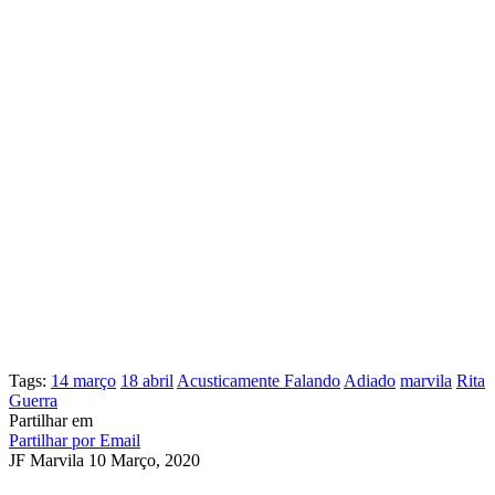
Tags:
14 março
18 abril
Acusticamente Falando
Adiado
marvila
Rita
Guerra
Partilhar em
Partilhar por Email
JF Marvila
10 Março, 2020