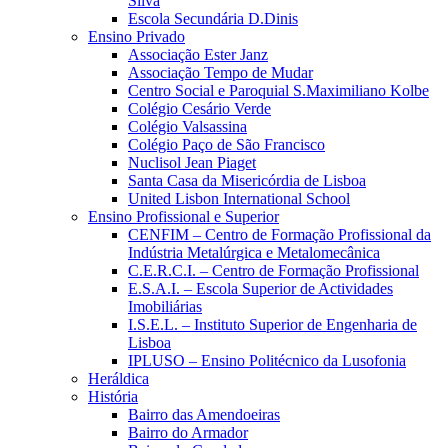
Silva
Escola Secundária D.Dinis
Ensino Privado
Associação Ester Janz
Associação Tempo de Mudar
Centro Social e Paroquial S.Maximiliano Kolbe
Colégio Cesário Verde
Colégio Valsassina
Colégio Paço de São Francisco
Nuclisol Jean Piaget
Santa Casa da Misericórdia de Lisboa
United Lisbon International School
Ensino Profissional e Superior
CENFIM – Centro de Formação Profissional da
Indústria Metalúrgica e Metalomecânica
C.E.R.C.I. – Centro de Formação Profissional
E.S.A.I. – Escola Superior de Actividades
Imobiliárias
I.S.E.L. – Instituto Superior de Engenharia de
Lisboa
IPLUSO – Ensino Politécnico da Lusofonia
Heráldica
História
Bairro das Amendoeiras
Bairro do Armador